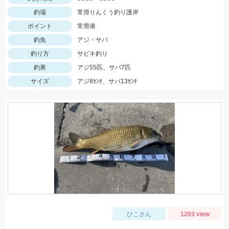
釣場
常滑りんくう釣り護岸
ポイント
常滑港
釣魚
アジ・サバ
釣り方
サビキ釣り
釣果
アジ55匹、サバ7匹
サイズ
アジ8ｾﾝﾁ、サバ13ｾﾝﾁ
ひこさん
1203 view