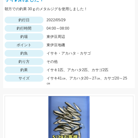
朝方での釣果 30ｇのメタルジグを使用しました！
釣行日
2022/05/29
釣行時間
04:00～08:00
釣場
東伊豆周辺
ポイント
東伊豆地磯
釣魚
イサキ・アカハタ・カサゴ
釣り方
その他
釣果
イサキ1匹、アカハタ2匹、カサゴ2匹
サイズ
イサキ41㎝、アカハタ20～27㎝、カサゴ20～25
㎝