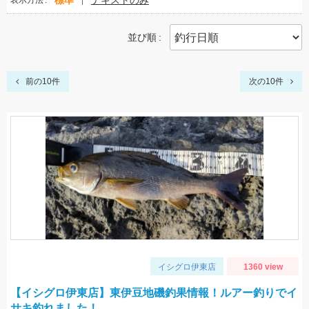
標準
テキストのみ
表示方法
並び順
前の10件
次の10件
イシグロ伊東店
1360 view
【イシグロ伊東店】東伊豆地磯釣果情報！ルアー釣りでイ
サキ釣れました！