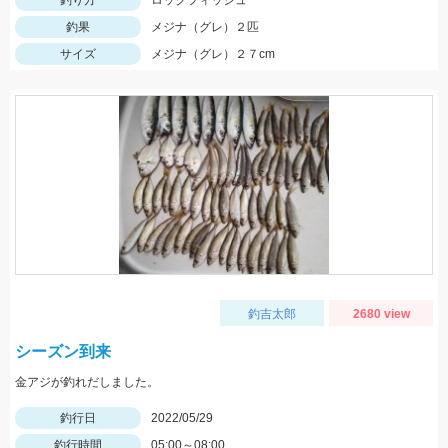
釣り方
ロックフィッシュ
釣果
メジナ（グレ）２匹
サイズ
メジナ（グレ）２７cm
釣吉太郎
2680 view
シーズン到来
金アジが釣れだしました。
釣行日
2022/05/29
釣行時間
05:00～08:00