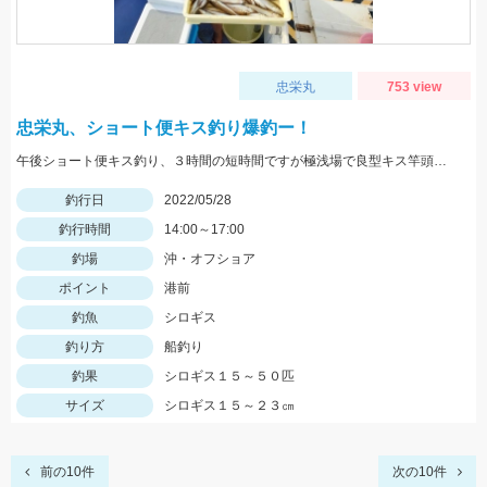
忠栄丸
753 view
忠栄丸、ショート便キス釣り爆釣ー！
午後ショート便キス釣り、３時間の短時間ですが極浅場で良型キス竿頭５０匹と入れ食い状態でした！
釣行日
2022/05/28
釣行時間
14:00～17:00
釣場
沖・オフショア
ポイント
港前
釣魚
シロギス
釣り方
船釣り
釣果
シロギス１５～５０匹
サイズ
シロギス１５～２３㎝
前の10件
次の10件