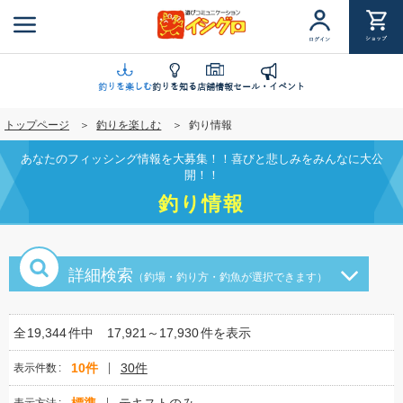
メ
イ
ショップ
ログイン
ン
コ
ン
釣りを楽しむ
釣りを知る
店舗情報
セール・イベント
テ
トップページ
釣りを楽しむ
釣り情報
ン
ツ
あなたのフィッシング情報を大募集！！喜びと悲しみをみんなに大公
に
開！！
移
釣り情報
動
詳細検索
（釣場・釣り方・釣魚が選択できます）
全
19,344
件中
17,921～17,930
件を表示
10件
30件
表示件数