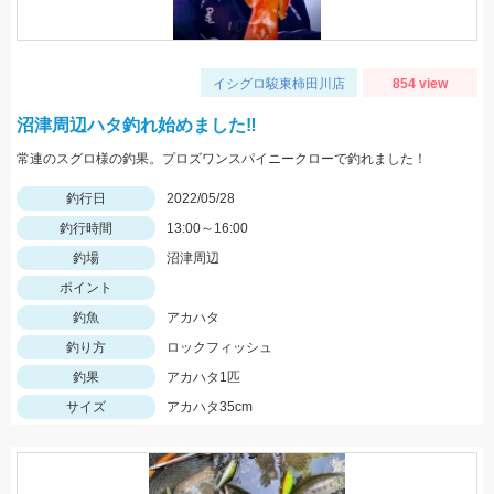
イシグロ駿東柿田川店
854 view
沼津周辺ハタ釣れ始めました‼
常連のスグロ様の釣果。プロズワンスパイニークローで釣れました！
釣行日
2022/05/28
釣行時間
13:00～16:00
釣場
沼津周辺
ポイント
釣魚
アカハタ
釣り方
ロックフィッシュ
釣果
アカハタ1匹
サイズ
アカハタ35cm