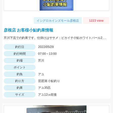
イシグロカインズモール彦根店
1223 view
彦根店 お客様小鮎釣果情報
芹川下流での釣果です。仕掛けはササメ：ピカイチ小鮎ホワイトパール2.5号がオススメです！
釣行日
2022/05/29
釣行時間
07:00～13:00
釣場
芹川
ポイント
釣魚
アユ
釣り方
琵琶湖 小鮎釣り
釣果
アユ35匹
サイズ
アユ12㎝前後