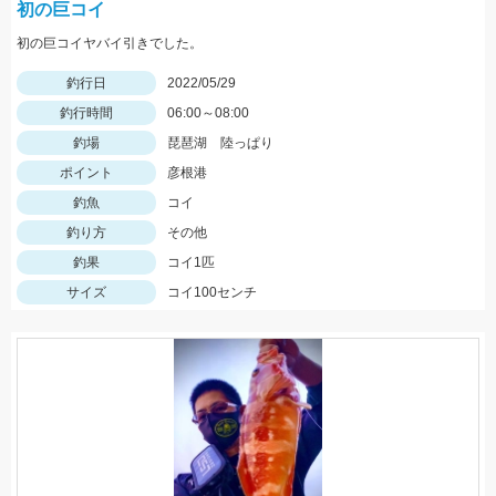
初の巨コイ
初の巨コイヤバイ引きでした。
釣行日
2022/05/29
釣行時間
06:00～08:00
釣場
琵琶湖 陸っぱり
ポイント
彦根港
釣魚
コイ
釣り方
その他
釣果
コイ1匹
サイズ
コイ100センチ