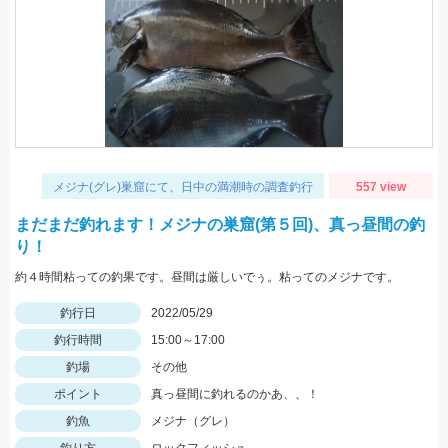
メジナ(グレ)巣窟にて、日中の満潮時の調査釣行
557 view
まだまだ釣れます！メジナの巣窟(第５回)、真っ昼間の釣
り！
約４時間粘っての釣果です。昼間は厳しいでぅ。粘ってのメジナです。
釣行日
2022/05/29
釣行時間
15:00～17:00
釣場
その他
ポイント
真っ昼間に釣れるのかあ、、！
釣魚
メジナ（グレ）