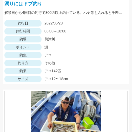
濁りにはドブ釣り
解禁日から4回目の釣行で300匹以上釣れている、ハヤ等も入れると千匹、手返し大変
釣行日
2022/05/28
釣行時間
06:00～18:00
釣場
興津川
ポイント
瀬
釣魚
アユ
釣り方
その他
釣果
アユ142匹
サイズ
アユ12〜18cm