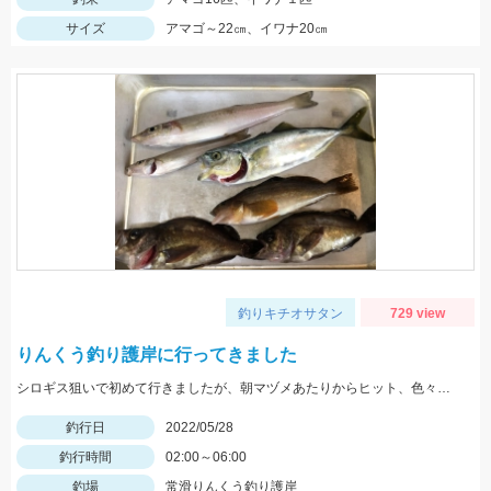
サイズ
アマゴ～22㎝、イワナ20㎝
釣りキチオサタン
729 view
りんくう釣り護岸に行ってきました
シロギス狙いで初めて行きましたが、朝マヅメあたりからヒット、色々釣れて楽しかったです。
釣行日
2022/05/28
釣行時間
02:00～06:00
釣場
常滑りんくう釣り護岸