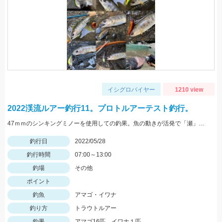
イシグロバイヤー
1210 view
2022渓流ルアー釣行11。プロトルアーテスト釣行。
47ｍｍのシンキングミノーを使用しての釣果。魚の動きが活発で「瀬」での釣果が多い状況でした。
釣行日
2022/05/28
釣行時間
07:00～13:00
釣場
その他
ポイント
釣魚
アマゴ・イワナ
釣り方
トラウトルアー
釣果
アマゴ16匹、イワナ１匹