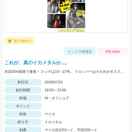
初心者向け
イシグロ鳴海店
159 view
これが、真のイカメタルか...。
水深20m前後で連発！ スッテは10～15号。 ドロッパーは小さめがオススメ！
釣行日
2026/07/24
釣行時間
18:00～23:00
釣場
沖・オフショア
ポイント
釣魚
マイカ
釣り方
イカメタル
釣果
マイカ自分53ハイ、竿頭100ハイ