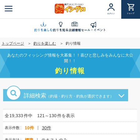
メ
イ
ショップ
ログイン
ン
コ
ン
釣りを楽しむ
釣りを知る
店舗情報
セール・イベント
テ
トップページ
釣りを楽しむ
釣り情報
ン
ツ
あなたのフィッシング情報を大募集！！喜びと悲しみをみんなに大公
に
開！！
移
釣り情報
動
詳細検索
（釣場・釣り方・釣魚が選択できます）
全
19,333
件中
121～130
件を表示
10件
30件
表示件数