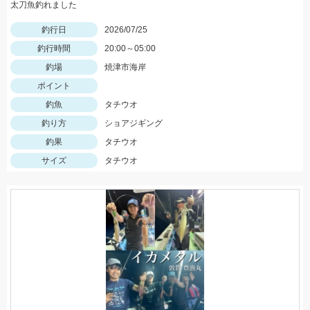
太刀魚釣れました
釣行日
2026/07/25
釣行時間
20:00～05:00
釣場
焼津市海岸
ポイント
釣魚
タチウオ
釣り方
ショアジギング
釣果
タチウオ
サイズ
タチウオ