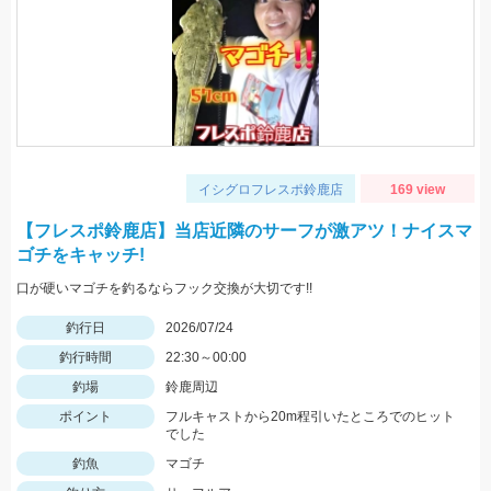
イシグロフレスポ鈴鹿店
169 view
【フレスポ鈴鹿店】当店近隣のサーフが激アツ！ナイスマ
ゴチをキャッチ!
口が硬いマゴチを釣るならフック交換が大切です!!
釣行日
2026/07/24
釣行時間
22:30～00:00
釣場
鈴鹿周辺
ポイント
フルキャストから20m程引いたところでのヒット
でした
釣魚
マゴチ