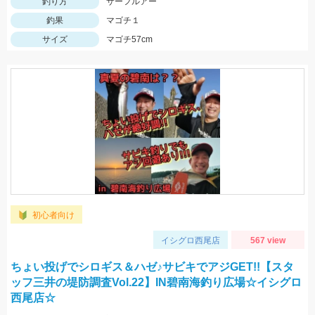
釣り方
サーフルアー
釣果
マゴチ１
サイズ
マゴチ57cm
初心者向け
イシグロ西尾店
567 view
ちょい投げでシロギス＆ハゼ♪サビキでアジGET!!【スタ
ッフ三井の堤防調査Vol.22】IN碧南海釣り広場☆イシグロ
西尾店☆