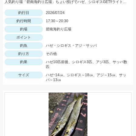
人気釣り場「碧南海釣り広場」ちょい投げでハゼ、シロギスGET!!ライトショットシンカー5号+ちょい投げ仕掛7号にGOLDイソメ♪♪夕マズメにアジの回遊もありアジにサッパをGETです!(^^)!
釣行日
2026/07/24
釣行時間
17:30～20:30
釣場
碧南海釣り広場
ポイント
釣魚
ハゼ・シロギス・アジ・サッパ
釣り方
その他
釣果
ハゼ10匹前後、シロギス3匹、アジ3匹、サッパ数
匹
サイズ
ハゼ~14㎝、シロギス～18㎝、アジ～15㎝、サッ
パ～13㎝