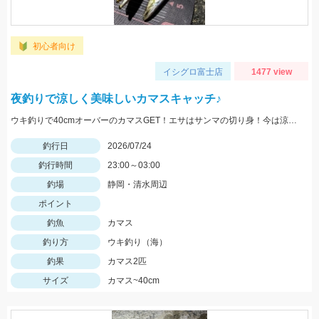
初心者向け
イシグロ富士店
1477 view
夜釣りで涼しく美味しいカマスキャッチ♪
ウキ釣りで40cmオーバーのカマスGET！エサはサンマの切り身！今は涼しい夜釣りがオススメです！
釣行日
2026/07/24
釣行時間
23:00～03:00
釣場
静岡・清水周辺
ポイント
釣魚
カマス
釣り方
ウキ釣り（海）
釣果
カマス2匹
サイズ
カマス~40cm