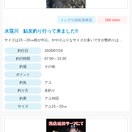
イシグロ浜松高林店
166 view
水窪川 鮎友釣り行って来ました‼
サイズは15～20㎝程が中心。やや小ぶりなサイズが多いですが数釣りは楽しめます！
釣行日
2026/07/24
釣行時間
07:00～15:30
釣場
その他
ポイント
釣魚
アユ
釣り方
友釣り
釣果
アユ46匹
サイズ
アユ15～20㎝