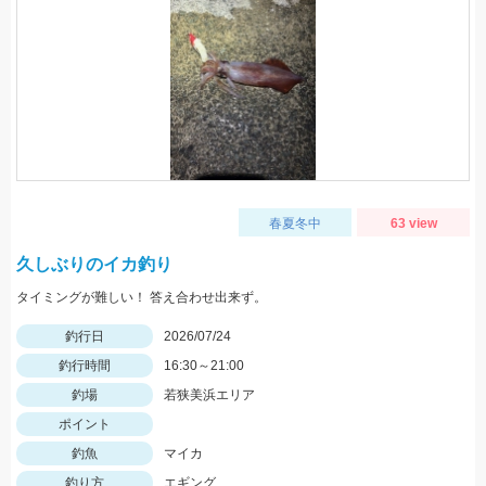
春夏冬中
63 view
久しぶりのイカ釣り
タイミングが難しい！ 答え合わせ出来ず。
釣行日
2026/07/24
釣行時間
16:30～21:00
釣場
若狭美浜エリア
ポイント
釣魚
マイカ
釣り方
エギング