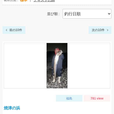
標準
テキストのみ
表示方法
並び順
前の10件
次の10件
福島
781 view
焼津の浜