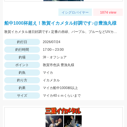
イシグロバイヤー
1074 view
船中1000杯超え！敦賀イカメタル好調です♪@豊漁丸様
敦賀イカメタル連日好調です♪ 定番の赤緑、パープル、ブルーなどUVカラーが特に好反応でした！
釣行日
2026/07/24
釣行時間
17:00～23:00
釣場
沖・オフショア
ポイント
敦賀市色浜 豊漁丸様
釣魚
マイカ
釣り方
イカメタル
釣果
マイカ船中1000杯以上
サイズ
マイカ40ｃｍくらいまで