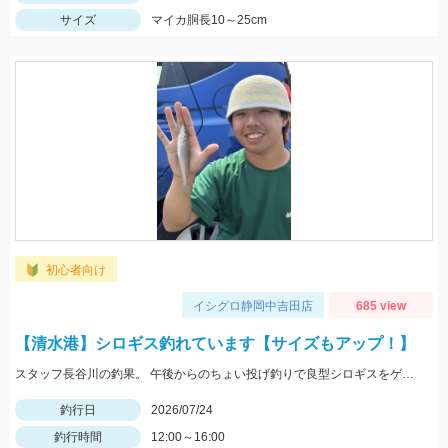
サイズ
マイカ胴長10～25cm
初心者向け
イシグロ静岡中吉田店
685 view
【清水港】シロギス釣れています【サイズもアップ！】
スタッフ長谷川の釣果。 午後からのちょい投げ釣りで良型シロギスをゲット！ エサの赤イソメが釣果の秘訣です。
釣行日
2026/07/24
釣行時間
12:00～16:00