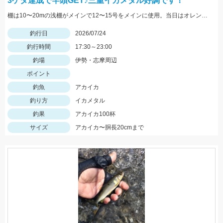
3ケタ達成で竿頭GET♪三重イカメタル好調です！
棚は10〜20mの浅棚がメインで12〜15号をメインに使用。当日はオレンジゼブラ系がよく当たっていました。オススメのドロッパーは、がまかつスピードメタルエギドロッパーシリーズ。
釣行日
2026/07/24
釣行時間
17:30～23:00
釣場
伊勢・志摩周辺
ポイント
釣魚
アカイカ
釣り方
イカメタル
釣果
アカイカ100杯
サイズ
アカイカ〜胴長20cmまで