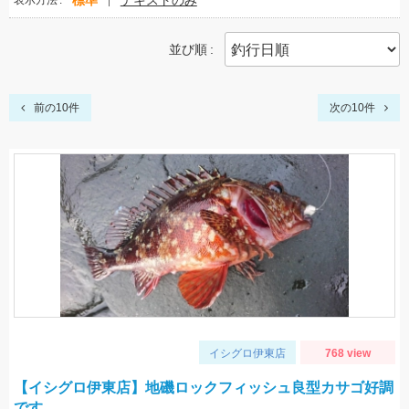
標準
テキストのみ
表示方法
並び順
前の10件
次の10件
イシグロ伊東店
768 view
【イシグロ伊東店】地磯ロックフィッシュ良型カサゴ好調
です