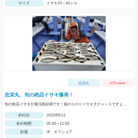
サイズ
イサキ26～40ｃｍ
忠栄丸
475 view
忠栄丸、旬の絶品イサキ爆発！
旬の絶品イサキが連日絶好調です！脂のりのりイサキ大チャンスですよ！是非どうぞ！
釣行日
2022/05/12
釣行時間
05:00～12:00
釣場
沖・オフショア