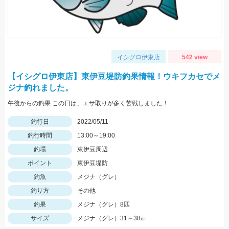
イシグロ伊東店
542 view
【イシグロ伊東店】東伊豆堤防釣果情報！ウキフカセでメ
ジナ釣れました。
午後からの釣果 この日は、エサ取りが多く苦戦しました！
釣行日
2022/05/11
釣行時間
13:00～19:00
釣場
東伊豆周辺
ポイント
東伊豆堤防
釣魚
メジナ（グレ）
釣り方
その他
釣果
メジナ（グレ）8匹
サイズ
メジナ（グレ）31～38㎝