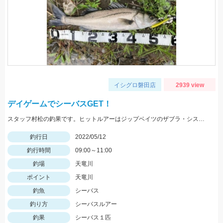
イシグロ磐田店
2939 view
デイゲームでシーバスGET！
スタッフ村松の釣果です。ヒットルアーはジップベイツのザブラ・システムミノー9Fタイダルにて！
釣行日
2022/05/12
釣行時間
09:00～11:00
釣場
天竜川
ポイント
天竜川
釣魚
シーバス
釣り方
シーバスルアー
釣果
シーバス１匹