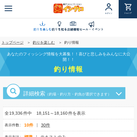
メ
イ
ショップ
ログイン
ン
コ
ン
釣りを楽しむ
釣りを知る
店舗情報
セール・イベント
テ
トップページ
釣りを楽しむ
釣り情報
ン
ツ
あなたのフィッシング情報を大募集！！喜びと悲しみをみんなに大公
に
開！！
移
釣り情報
動
詳細検索
（釣場・釣り方・釣魚が選択できます）
全
19,336
件中
18,151～18,160
件を表示
10件
30件
表示件数