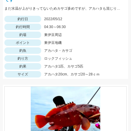
まだ水温が上がりきってないためカサゴ多めですが、アカハタも混じります。 ヒットルアーはTsulinoメタルランナーリブートとグラスミノーＭでした。
釣行日
2022/05/12
釣行時間
04:30～06:30
釣場
東伊豆周辺
ポイント
東伊豆地磯
釣魚
アカハタ・カサゴ
釣り方
ロックフィッシュ
釣果
アカハタ1匹、カサゴ5匹
サイズ
アカハタ20cm、カサゴ20～28ｃｍ