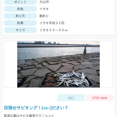
ポイント
大山沖
釣魚
イサキ
釣り方
船釣り
釣果
イサキ竿頭３１匹
サイズ
イサキ２３～４０㎝
水口
1731 view
目指せサビキング！(-ω-;)ださい？
新居公園はサビキ爆発デス！らぶ☆