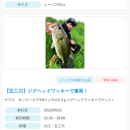
サイズ
シーバス52㎝
イシグロ名東引山店
991 view
【五三川】ジグヘッドワッキーで連発！
デプス キンク―エア4.8インチの1.3ｇジグヘッドワッキーでゲット♪
釣行日
2022/05/12
釣行時間
12:30～18:00
釣場
大江・五三川