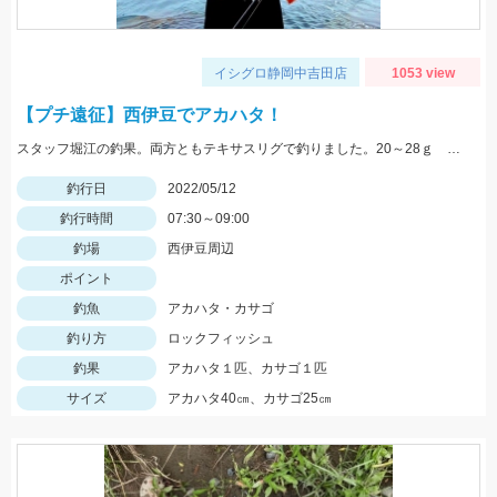
イシグロ静岡中吉田店
1053 view
【プチ遠征】西伊豆でアカハタ！
スタッフ堀江の釣果。両方ともテキサスリグで釣りました。20～28ｇ サバ、ムツっ子などが足元で釣れます。
釣行日
2022/05/12
釣行時間
07:30～09:00
釣場
西伊豆周辺
ポイント
釣魚
アカハタ・カサゴ
釣り方
ロックフィッシュ
釣果
アカハタ１匹、カサゴ１匹
サイズ
アカハタ40㎝、カサゴ25㎝