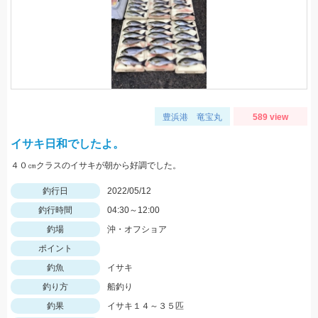
豊浜港 竜宝丸
589 view
イサキ日和でしたよ。
４０㎝クラスのイサキが朝から好調でした。
釣行日
2022/05/12
釣行時間
04:30～12:00
釣場
沖・オフショア
ポイント
釣魚
イサキ
釣り方
船釣り
釣果
イサキ１４～３５匹