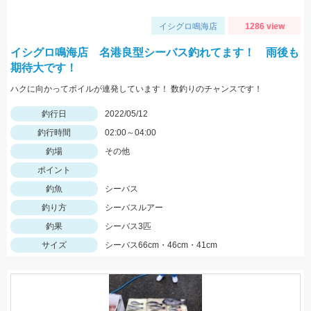
イシグロ鳴海店
1286 view
イシグロ鳴海店 名港良型シーバス釣れてます！ 雨後も
期待大です！
ハクに向かってボイルが連発しています！ 数釣りのチャンスです！
釣行日
2022/05/12
釣行時間
02:00～04:00
釣場
その他
ポイント
釣魚
シーバス
釣り方
シーバスルアー
釣果
シーバス3匹
サイズ
シーバス66cm・46cm・41cm