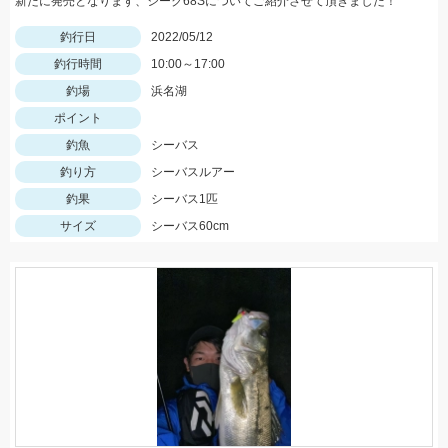
新たに発売となります、シーク68Sについてご紹介させて頂きました！
釣行日
2022/05/12
釣行時間
10:00～17:00
釣場
浜名湖
ポイント
釣魚
シーバス
釣り方
シーバスルアー
釣果
シーバス1匹
サイズ
シーバス60cm