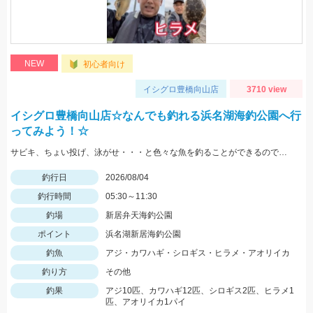
NEW
初心者向け
イシグロ豊橋向山店
3710 view
イシグロ豊橋向山店☆なんでも釣れる浜名湖海釣公園へ行
ってみよう！☆
サビキ、ちょい投げ、泳がせ・・・と色々な魚を釣ることができるので仕掛けも何種類か用意していけば楽しむことができますよ！
釣行日
2026/08/04
釣行時間
05:30～11:30
釣場
新居弁天海釣公園
ポイント
浜名湖新居海釣公園
釣魚
アジ・カワハギ・シロギス・ヒラメ・アオリイカ
釣り方
その他
釣果
アジ10匹、カワハギ12匹、シロギス2匹、ヒラメ1
匹、アオリイカ1パイ