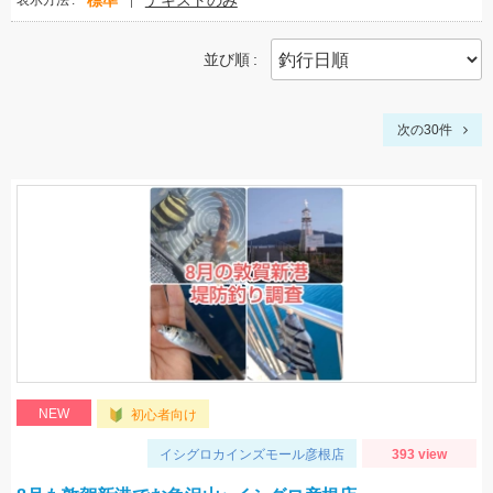
標準
テキストのみ
表示方法
並び順
次の30件
NEW
初心者向け
イシグロカインズモール彦根店
393 view