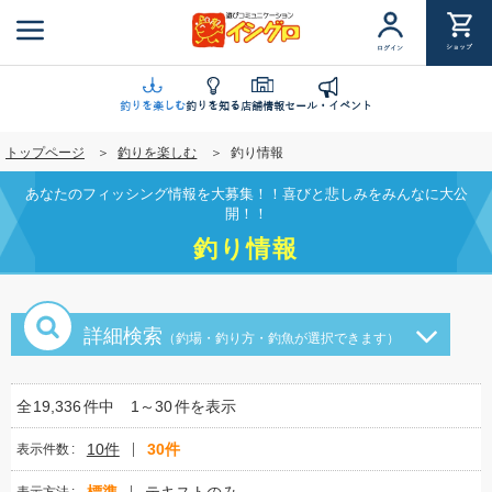
メ
イ
ショップ
ログイン
ン
コ
ン
釣りを楽しむ
釣りを知る
店舗情報
セール・イベント
テ
トップページ
釣りを楽しむ
釣り情報
ン
ツ
あなたのフィッシング情報を大募集！！喜びと悲しみをみんなに大公
に
開！！
移
釣り情報
動
詳細検索
（釣場・釣り方・釣魚が選択できます）
全
19,336
件中
1～30
件を表示
10件
30件
表示件数