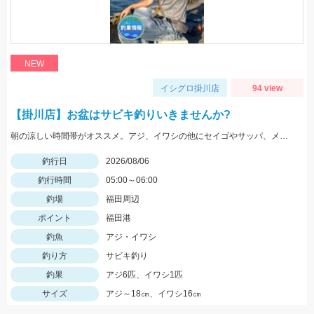
NEW
イシグロ掛川店
94 view
【掛川店】お盆はサビキ釣りいきませんか?
朝の涼しい時間帯がオススメ。アジ、イワシの他にセイゴやサッパ、メッキなども。仕掛けは『Tsulinoママカリ4号、ケイムラスキン4号』でOK。餌付け器で針にエサを付ければアタリはかなり増えますよ♪
釣行日
2026/08/06
釣行時間
05:00～06:00
釣場
福田周辺
ポイント
福田港
釣魚
アジ・イワシ
釣り方
サビキ釣り
釣果
アジ6匹、イワシ1匹
サイズ
アジ～18㎝、イワシ16㎝