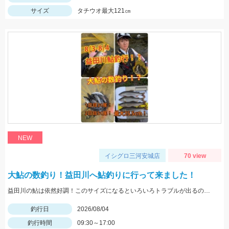
サイズ
タチウオ最大121㎝
NEW
イシグロ三河安城店
70 view
大鮎の数釣り！益田川へ鮎釣りに行って来ました！
益田川の鮎は依然好調！このサイズになるといろいろトラブルが出るので仕掛けは太めがおすすめです！針は7.5号～８号！三河安城店岩崎釣行
釣行日
2026/08/04
釣行時間
09:30～17:00