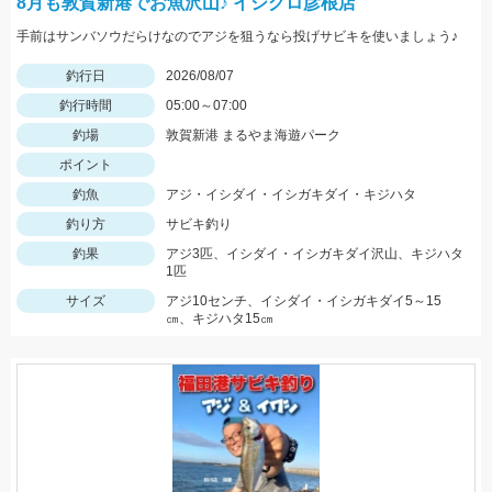
8月も敦賀新港でお魚沢山♪ イシグロ彦根店
手前はサンバソウだらけなのでアジを狙うなら投げサビキを使いましょう♪
釣行日
2026/08/07
釣行時間
05:00～07:00
釣場
敦賀新港 まるやま海遊パーク
ポイント
釣魚
アジ・イシダイ・イシガキダイ・キジハタ
釣り方
サビキ釣り
釣果
アジ3匹、イシダイ・イシガキダイ沢山、キジハタ
1匹
サイズ
アジ10センチ、イシダイ・イシガキダイ5～15
㎝、キジハタ15㎝