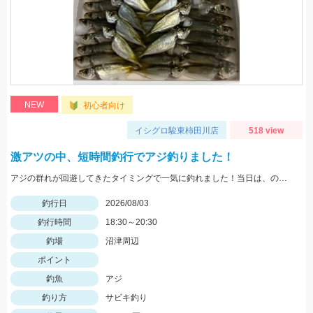
NEW
初心者向け
イシグロ駿東柿田川店
518 view
激アツの中、短時間釣行でアジ釣りました！
アジの群れが回遊してきたタイミングで一気に釣れました！当日は、のべ竿と豆アジマッチ・スピード餌つけ器仕掛・生アミエビなどを使用しました。
釣行日
2026/08/03
釣行時間
18:30～20:30
釣場
沼津周辺
ポイント
釣魚
アジ
釣り方
サビキ釣り