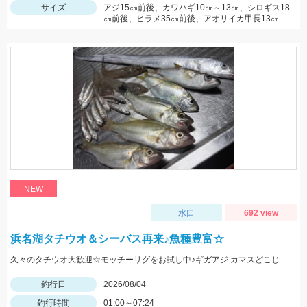
サイズ
アジ15㎝前後、カワハギ10㎝～13㎝、シロギス18
㎝前後、ヒラメ35㎝前後、アオリイカ甲長13㎝
NEW
水口
692 view
浜名湖タチウオ＆シーバス再来♪魚種豊富☆
久々のタチウオ大歓迎☆モッチーリグをお試し中♪ギガアジ.カマスどこじゃ？
釣行日
2026/08/04
釣行時間
01:00～07:24