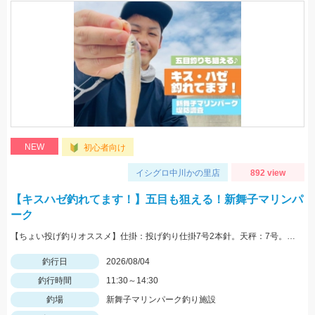
NEW
初心者向け
イシグロ中川かの里店
892 view
【キスハゼ釣れてます！】五目も狙える！新舞子マリンパ
ーク
【ちょい投げ釣りオススメ】仕掛：投げ釣り仕掛7号2本針。天秤：7号。エサ：石ゴカイorゴールドイソメ。誘い方：サビいて止めての繰り返し。
釣行日
2026/08/04
釣行時間
11:30～14:30
釣場
新舞子マリンパーク釣り施設