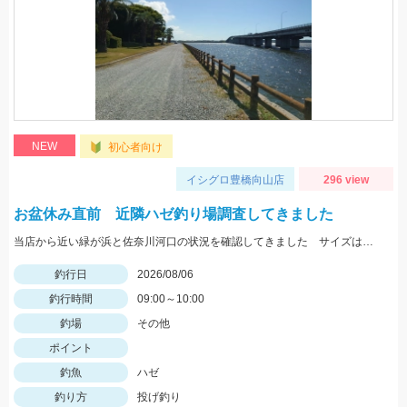
NEW
初心者向け
イシグロ豊橋向山店
296 view
お盆休み直前 近隣ハゼ釣り場調査してきました
当店から近い緑が浜と佐奈川河口の状況を確認してきました サイズはまだ小さめ 針サイズは6号がよさそうです
釣行日
2026/08/06
釣行時間
09:00～10:00
釣場
その他
ポイント
釣魚
ハゼ
釣り方
投げ釣り