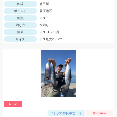
釣場
益田川
ポイント
萩原地区
釣魚
アユ
釣り方
友釣り
釣果
アユ31～51尾
サイズ
アユ最大25.5cm
NEW
イシグロ静岡中吉田店
853 view