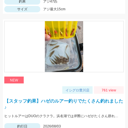
釣果
アジ47匹
サイズ
アジ最大15cm
NEW
イシグロ豊川店
761 view
【スタッフ釣果】ハゼのルアー釣りでたくさん釣れました
♪
ヒットルアーはDUOのクラクラ。浜名湖では岸際にハゼがたくさん群れているのが見えます。ハゼ用のルアーを底に当てながらゆっくり巻くだけ！ハゼがたくさんアタックしてきて面白いです。
釣行日
2026/08/03