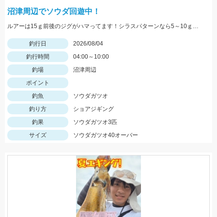
沼津周辺でソウダ回遊中！
ルアーは15ｇ前後のジグがハマってます！シラスパターンなら5～10ｇのジグが強いです！ＳＬＳで狙うのがおすすめ！
釣行日
2026/08/04
釣行時間
04:00～10:00
釣場
沼津周辺
ポイント
釣魚
ソウダガツオ
釣り方
ショアジギング
釣果
ソウダガツオ3匹
サイズ
ソウダガツオ40オーバー