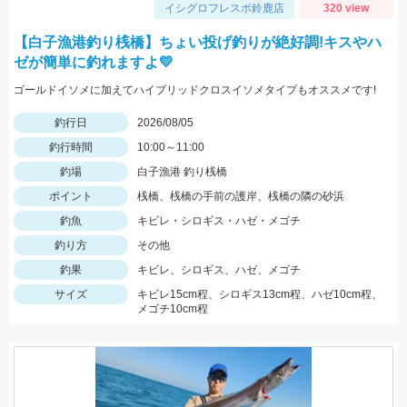
イシグロフレスポ鈴鹿店
320 view
【白子漁港釣り桟橋】ちょい投げ釣りが絶好調!キスやハ
ゼが簡単に釣れますよ💛
ゴールドイソメに加えてハイブリッドクロスイソメタイプもオススメです!
釣行日
2026/08/05
釣行時間
10:00～11:00
釣場
白子漁港 釣り桟橋
ポイント
桟橋、桟橋の手前の護岸、桟橋の隣の砂浜
釣魚
キビレ・シロギス・ハゼ・メゴチ
釣り方
その他
釣果
キビレ、シロギス、ハゼ、メゴチ
サイズ
キビレ15cm程、シロギス13cm程、ハゼ10cm程、
メゴチ10cm程