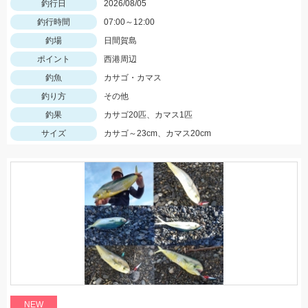
釣行日
2026/08/05
釣行時間
07:00～12:00
釣場
日間賀島
ポイント
西港周辺
釣魚
カサゴ・カマス
釣り方
その他
釣果
カサゴ20匹、カマス1匹
サイズ
カサゴ～23cm、カマス20cm
NEW