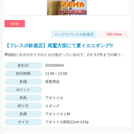
NEW
イシグロフレスポ鈴鹿店
390 view
【フレスポ鈴鹿店】尾鷲方面にて夏イカエギング!!
季節的に大小のサイズのイカが混ざっているので、2.5~3.5号までの様々なサイズを持っていきましょう!!
釣行日
2026/08/04
釣行時間
11:00～12:00
釣場
尾鷲周辺
ポイント
釣魚
アオリイカ
釣り方
エギング
釣果
アオリイカ１杯
サイズ
アオリイカ胴長22cm 410g