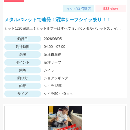
イシグロ沼津店
533 view
メタルバレットで連発！沼津サーフシイラ祭り！！
ヒットは20回以上！ヒットルアーはすべてTsulinoメタルバレットスナイパー40ｇでした。
釣行日
2026/08/05
釣行時間
04:00～07:00
釣場
沼津市海岸
ポイント
沼津サーフ
釣魚
シイラ
釣り方
ショアジギング
釣果
シイラ13匹
サイズ
シイラ50～40ｃｍ