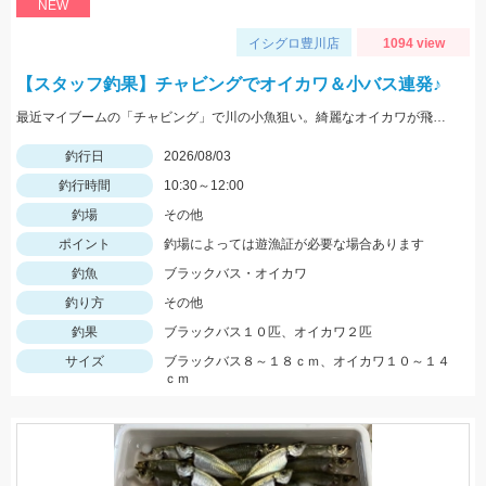
NEW
イシグロ豊川店
1094 view
【スタッフ釣果】チャビングでオイカワ＆小バス連発♪
最近マイブームの「チャビング」で川の小魚狙い。綺麗なオイカワが飛び出しました♪途中からはブラックバスの子供がスプーンやスピナーに連続ヒットしてきました。
釣行日
2026/08/03
釣行時間
10:30～12:00
釣場
その他
ポイント
釣場によっては遊漁証が必要な場合あります
釣魚
ブラックバス・オイカワ
釣り方
その他
釣果
ブラックバス１０匹、オイカワ２匹
サイズ
ブラックバス８～１８ｃｍ、オイカワ１０～１４
ｃｍ