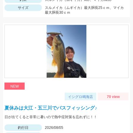
サイズ
スルメイカ（ムギイカ）最大胴長25ｃｍ、マイカ
最大胴長30ｃｍ
NEW
イシグロ鳴海店
70 view
夏休みは大江・五三川でバスフィッシング♪
日が出てくると非常に暑いので熱中症対策を忘れずに！！
釣行日
2026/08/05