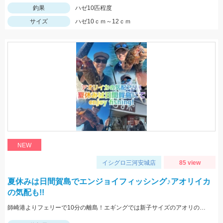
釣果
ハゼ10匹程度
サイズ
ハゼ10ｃｍ～12ｃｍ
NEW
イシグロ三河安城店
85 view
夏休みは日間賀島でエンジョイフィッシング♪アオリイカ
の気配も!!
師崎港よりフェリーで10分の離島！エギングでは新子サイズのアオリのチェイス多数！ロックフィッシュは足元を10ｇの根魚玉で狙うと効果的♪カバスキャでも釣果あり！