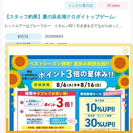
イシグロ豊川店
70 view
【スタッフ釣果】夏の浜名湖クロダイトップゲーム♪
ヒットルアーはブルーブルー イネムン60！引き波を立てながらゆっくり水面をタダ巻き。単発でしたがバシュッと気持ちよくバイトが出ました☆
釣行日
2026/08/03
釣行時間
05:00～07:00
×
釣場
浜名湖
ポイント
やはり朝マズメはチャンスタイム！
釣魚
クロダイ
釣り方
クロダイルアー
釣果
クロダイ１匹
サイズ
クロダイ25ｃｍ
釣り情報を
投稿する