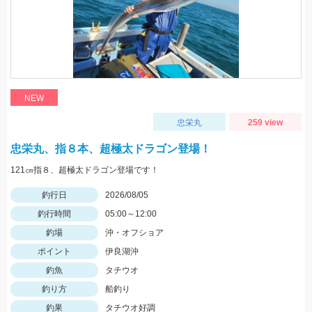
NEW
忠栄丸
259 view
忠栄丸、指８本、超極太ドラゴン登場！
121㎝指８、超極太ドラゴン登場です！
釣行日
2026/08/05
釣行時間
05:00～12:00
釣場
沖・オフショア
ポイント
伊良湖沖
釣魚
タチウオ
釣り方
船釣り
釣果
タチウオ好調