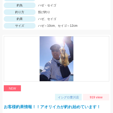
釣魚
ハゼ・セイゴ
釣り方
投げ釣り
釣果
ハゼ、セイゴ
サイズ
ハゼ～10cm、セイゴ～12cm
NEW
イシグロ豊川店
919 view
お客様釣果情報！！アオリイカが釣れ始めています！