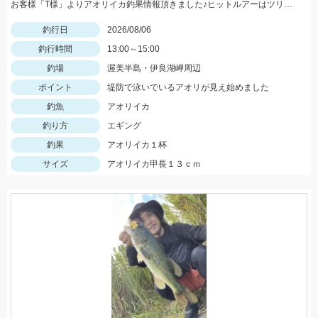
お客様「T様」よりアオリイカ釣果情報頂きました♪ヒットルアーはツリノTHEエギの２．５サイズ。5杯ほど泳いでいるイカも目撃、バラシもあったそうです。今後は三河湾内にもどんどん入ってきそうですね！
釣行日
2026/08/06
釣行時間
13:00～15:00
釣場
渥美半島・伊良湖岬周辺
ポイント
堤防で泳いでいるアオリが見え始めました
釣魚
アオリイカ
釣り方
エギング
釣果
アオリイカ１杯
サイズ
アオリイカ甲長１３ｃｍ