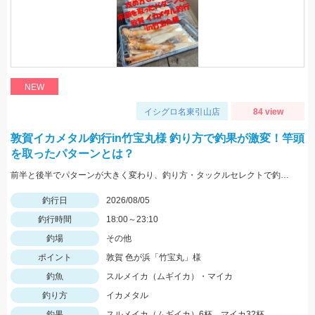
NEW
イシグロ名東引山店
84 view
敦賀イカメタル釣行in竹宝丸様 釣り方で釣果が激変！竿頭
を取ったパターンとは？
前半と後半でパターンが大きく変わり、釣り方・タックルセレクトで釣果に差が出た日でした。最近の傾向としてケイムラ系カラーは必須ですので必ず持って行ってください。
釣行日
2026/08/05
釣行時間
18:00～23:10
釣場
その他
ポイント
敦賀 色が浜「竹宝丸」様
釣魚
スルメイカ（ムギイカ）・マイカ
釣り方
イカメタル
釣果
スルメイカ（ムギイカ）6杯、マイカ32杯