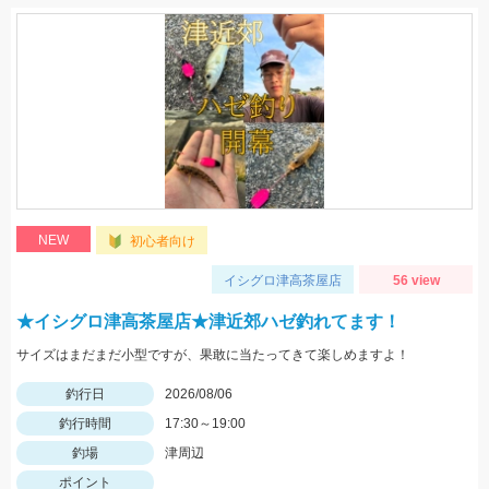
NEW
初心者向け
イシグロ津高茶屋店
56 view
★イシグロ津高茶屋店★津近郊ハゼ釣れてます！
サイズはまだまだ小型ですが、果敢に当たってきて楽しめますよ！
釣行日
2026/08/06
釣行時間
17:30～19:00
釣場
津周辺
ポイント