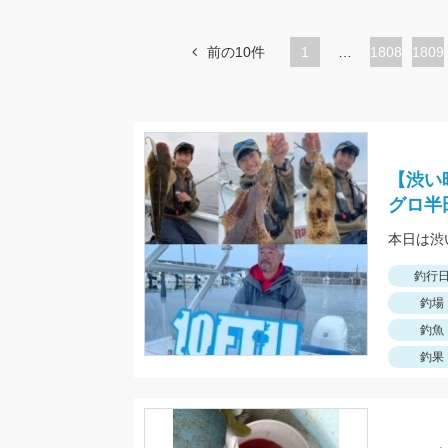
前の10件
1
…
ペ
1808
ペ
1809
ー
ー
ジ
ジ
【渋い
グロ半
本日は渋
釣行
釣場
釣魚
釣果