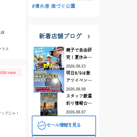
#清水港 海づり公園
丸様
新着店舗ブログ
クラス
親子で自由研
究！夏休みに
釣りデビュー
2026.08.23
030 view
明日8/9は激
アツイベント
日！！！～オ
2026.08.08
ーダー偏光グ
スタッフ厳選
ラス受注会～
釣り情報☆彡
連休は何釣り
2026.08.07
アップじゃ！
に行こう
セール情報を見る
♪【イシグロ
西尾店】