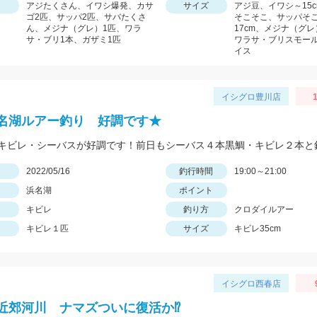
アジたくさん、イワシ爆発、カサ
サイズ
アジ豆、イワシ～15
ゴ2匹、サッパ2匹、サバたくさ
そこそこ、サッパそ
ん、メジナ（グレ）1匹、ワラ
17cm、メジナ（グ
サ・ブリ1本、ガザミ1匹
ワラサ・ブリスモー
イス
イシグロ豊川店
1
名湖ルアー釣り 好調です★
日
2022/05/16
釣行時間
19:00～21:00
浜名湖
ポイント
キビレ
釣り方
クロダイルアー
キビレ１匹
サイズ
キビレ35cm
イシグロ西春店
近郊河川 ナマズついに復活か⁉