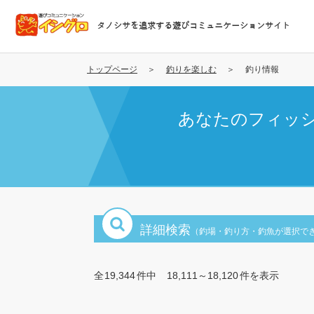
メ
イ
タノシサを追求する遊びコミュニケーションサイト
ン
コ
ン
トップページ
釣りを楽しむ
釣り情報
テ
ン
あなたのフィッ
ツ
に
移
動
詳細検索
（釣場・釣り方・釣魚が選択で
全
19,344
件中
18,111～18,120
件を表示