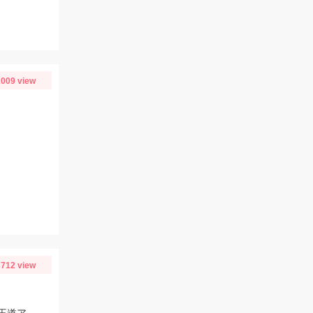
009 view
712 view