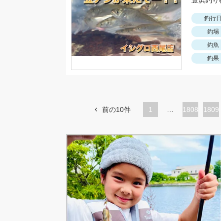
釣行
釣場
釣魚
釣果
前の10件
1
…
ペ
1808
ペ
1809
ー
ー
ジ
ジ