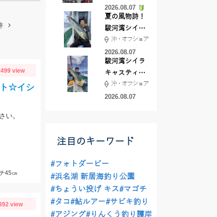
2026.08.07
夏の風物詩！
件
駿河湾シイラ
沖・オフショア
キャスティン
グ行ってきま
2026.08.07
駿河湾シイラ
した！！
499 view
キャスティン
沖・オフショア
グ行ってきま
ルト☆イシ
した！
2026.08.07
さい。
注目のキーワード
#フォトダービー
チ45㎝
#浜名湖 新居海釣り公園
#ちょうい投げ キス
#マゴチ
#タコ
#鮎ルアー
#サビキ釣り
892 view
#アジング
#りんくう釣り護岸