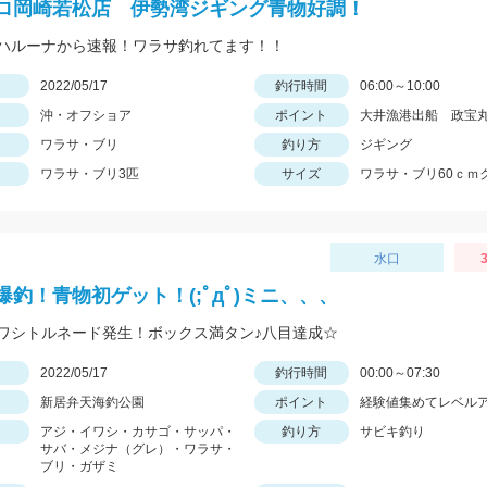
ロ岡崎若松店 伊勢湾ジギング青物好調！
ハルーナから速報！ワラサ釣れてます！！
日
2022/05/17
釣行時間
06:00～10:00
沖・オフショア
ポイント
大井漁港出船 政宝
ワラサ・ブリ
釣り方
ジギング
ワラサ・ブリ3匹
サイズ
ワラサ・ブリ60ｃｍ
水口
3
爆釣！青物初ゲット！(;ﾟдﾟ)ミニ、、、
ワシトルネード発生！ボックス満タン♪八目達成☆
日
2022/05/17
釣行時間
00:00～07:30
新居弁天海釣公園
ポイント
経験値集めてレベル
アジ・イワシ・カサゴ・サッパ・
釣り方
サビキ釣り
サバ・メジナ（グレ）・ワラサ・
ブリ・ガザミ