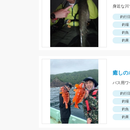
身近な川
釣行
釣場
釣魚
釣果
癒しの
釣行
釣場
釣魚
釣果