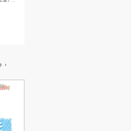
豊浜釣り桟橋に豆アジ回遊中！日が昇る直前が狙い目！エサには冷凍アミエビ＆王道アジを使用しました！
件