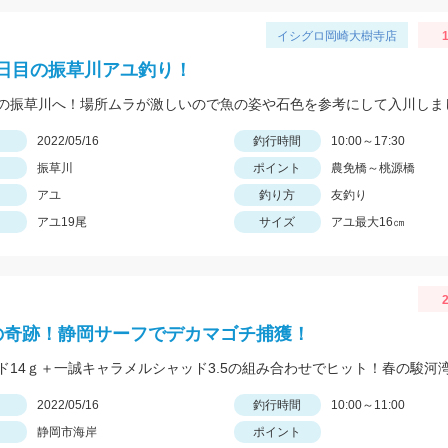
イシグロ岡崎大樹寺店
1
日目の振草川アユ釣り！
日
2022/05/16
釣行時間
10:00～17:30
振草川
ポイント
農免橋～桃源橋
アユ
釣り方
友釣り
アユ19尾
サイズ
アユ最大16㎝
2
の奇跡！静岡サーフでデカマゴチ捕獲！
日
2022/05/16
釣行時間
10:00～11:00
静岡市海岸
ポイント