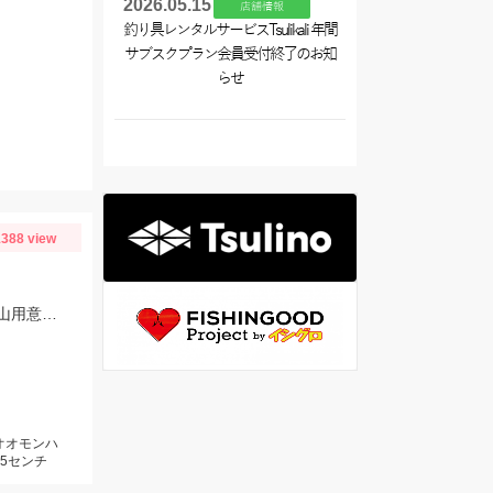
2026.05.15
店舗情報
釣り具レンタルサービスTsulikali 年間
サブスクプラン会員受付終了のお知
らせ
り
388 view
バス用ワームのカバークローグランデが大活躍！釣れすぎ注意なのでワームは沢山用意してくださいネ
オオモンハ
5センチ