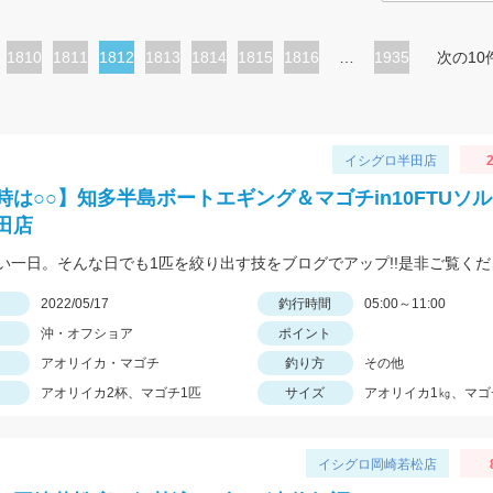
ペ
1810
ペ
1811
カ
1812
ペ
1813
ペ
1814
ペ
1815
ペ
1816
…
1935
次の10
ー
ー
レ
ー
ー
ー
ー
ジ
ジ
ン
ジ
ジ
ジ
ジ
ト
イシグロ半田店
2
ペ
時は○○】知多半島ボートエギング＆マゴチin10FTUソ
ー
田店
ジ
い一日。そんな日でも1匹を絞り出す技をブログでアップ!!是非ご覧くだ
日
2022/05/17
釣行時間
05:00～11:00
沖・オフショア
ポイント
アオリイカ・マゴチ
釣り方
その他
アオリイカ2杯、マゴチ1匹
サイズ
アオリイカ1㎏、マゴ
イシグロ岡崎若松店