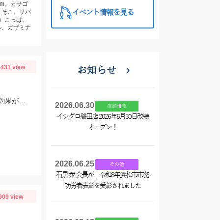
cm、カサゴ
こそこ、サバ
イベント情報を見る
レ）こっぱ、
ル、ガザミナ
431 view
お知らせ
奥浜名湖キビレ・シーバスが好調です！前日もシーバス４本黒鯛・キビレ２本と釣果がありました！
2026.06.30
店舗情報
イシグロ磐田店 2026年6月30日改装
オープン！
2026.06.25
その他
石黒 衆 会長が、令和8年浜松市市勢
功労者表彰を受彰されました
909 view