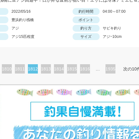
日
2022/05/16
釣行時間
04:00～07:00
豊浜釣り桟橋
ポイント
アジ
釣り方
サビキ釣り
アジ15匹程度
サイズ
アジ~10cm
ペ
1810
ペ
1811
カ
1812
ペ
1813
ペ
1814
ペ
1815
ペ
1816
…
1935
次の10
ー
ー
レ
ー
ー
ー
ー
ジ
ジ
ン
ジ
ジ
ジ
ジ
ト
ペ
ー
ジ