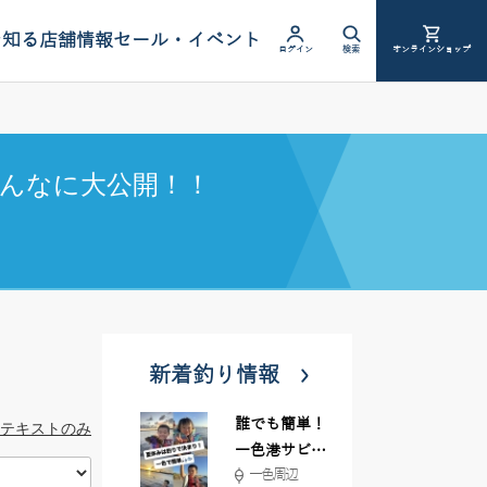
を知る
店舗情報
セール・イベント
ログイン
検索
オンラインショップ
んなに大公開！！
新着釣り情報
誰でも簡単！
テキストのみ
一色港サビキ
一色周辺
＆ちょい投げ