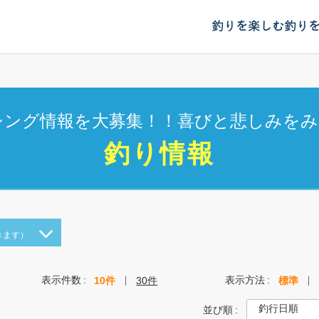
釣りを楽しむ
釣り
シング情報を大募集！！喜びと悲しみをみ
釣り情報
きます）
表示件数
表示方法
10件
30件
標準
並び順