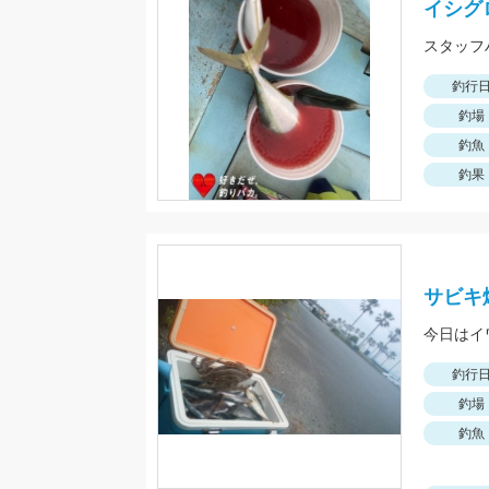
イシグ
スタッフ
釣行
釣場
釣魚
釣果
サビキ
今日はイ
釣行
釣場
釣魚