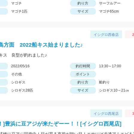
マゴチ
釣り方
サーフルアー
マゴチ1匹
サイズ
マゴチ65cm
イシグロ西春店
2
島方面 2022船キス始まりました♪
キス 良型が釣れました♪
日
2022/05/16
釣行時間
13:30～17:00
その他
ポイント
シロギス
釣り方
船釣り
シロギス28匹
サイズ
シロギス10～21㎝
イシグロ西尾店
3
I！！]豊浜に豆アジが来たぞーー！！[イシグロ西尾店]