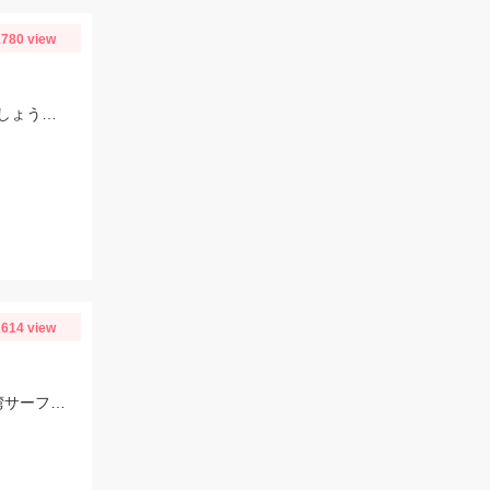
780 view
解禁直後の振草川へ！場所ムラが激しいので魚の姿や石色を参考にして入川しましょう。大樹寺店スタッフ岩崎釣行
614 view
ジグヘッド14ｇ＋一誠キャラメルシャッド3.5の組み合わせでヒット！春の駿河湾サーフはマゴチ、ヒラメ、マダイ、青物など魚種が超豊富！