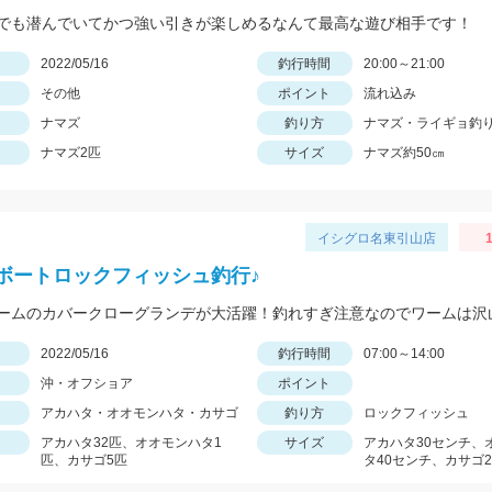
でも潜んでいてかつ強い引きが楽しめるなんて最高な遊び相手です！
日
2022/05/16
釣行時間
20:00～21:00
その他
ポイント
流れ込み
ナマズ
釣り方
ナマズ・ライギョ釣
ナマズ2匹
サイズ
ナマズ約50㎝
イシグロ名東引山店
1
ボートロックフィッシュ釣行♪
日
2022/05/16
釣行時間
07:00～14:00
沖・オフショア
ポイント
アカハタ・オオモンハタ・カサゴ
釣り方
ロックフィッシュ
アカハタ32匹、オオモンハタ1
サイズ
アカハタ30センチ、
匹、カサゴ5匹
タ40センチ、カサゴ2