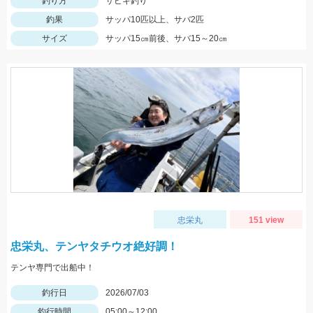
釣り方
サビキ釣り
釣果
サッパ10匹以上、サバ2匹
サイズ
サッパ15㎝前後、サバ15～20㎝
忠栄丸
151 view
忠栄丸、テンヤタチウオ絶好調！
テンヤ専門で出船中！
釣行日
2026/07/03
釣行時間
05:00～12:00