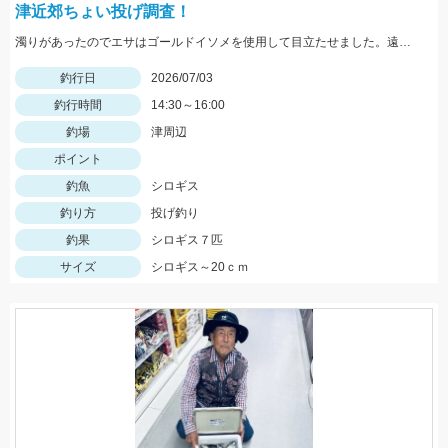
津近郊ちょい投げ調査！
濁りがあったのでエサはゴールドイソメを使用して目立たせました。遠くに投げなくても反応良かったですが、回収中に手前のテトラ帯に引っ掛かることがあるので注意。ハイブリッドクロスにも反応ありました！
釣行日
2026/07/03
釣行時間
14:30～16:00
釣場
津周辺
ポイント
釣魚
シロギス
釣り方
投げ釣り
釣果
シロギス７匹
サイズ
シロギス～20ｃｍ