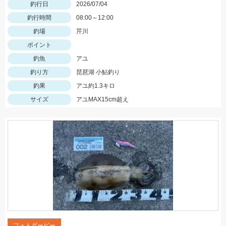
釣行日
2026/07/04
釣行時間
08:00～12:00
釣場
芹川
ポイント
釣魚
アユ
釣り方
琵琶湖 小鮎釣り
釣果
アユ約1.3キロ
サイズ
アユMAX15cm超え
フォトダービー