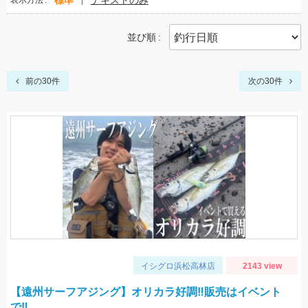
標準
テキストのみ
表示方法
並び順
前の30件
次の30件
イシグロ浜松高林店
2143 view
【遠州サーフアジング】オリカラ好調‼販売はイベント
で‼