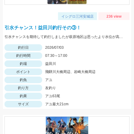
イシグロ三河安城店
236 view
引水チャンス！益田川釣行その③！
引水チャンスを期待して釣行しましたが萩原地区は思ったより水位が高く苦戦でした。小坂地区は水位も落ち着いていて入れ掛かりでした！三河安城店岩﨑釣行
釣行日
2026/07/03
釣行時間
07:30～17:00
釣場
益田川
ポイント
飛騨川大橋周辺、岩崎大橋周辺
釣魚
アユ
釣り方
友釣り
釣果
アユ63尾
サイズ
アユ最大21cm