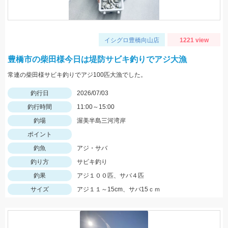
イシグロ豊橋向山店
1221 view
豊橋市の柴田様今日は堤防サビキ釣りでアジ大漁
常連の柴田様サビキ釣りでアジ100匹大漁でした。
釣行日
2026/07/03
釣行時間
11:00～15:00
釣場
渥美半島三河湾岸
ポイント
釣魚
アジ・サバ
釣り方
サビキ釣り
釣果
アジ１００匹、サバ４匹
サイズ
アジ１１～15cm、サバ15ｃｍ