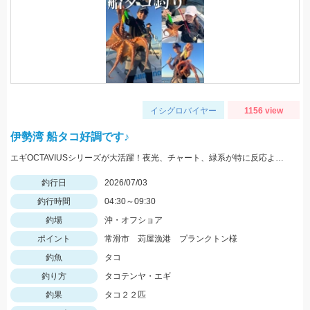
イシグロバイヤー
1156 view
伊勢湾 船タコ好調です♪
エギOCTAVIUSシリーズが大活躍！夜光、チャート、緑系が特に反応よかったです。オモリは１５～３０号くらいまで持っていこう！
釣行日
2026/07/03
釣行時間
04:30～09:30
釣場
沖・オフショア
ポイント
常滑市 苅屋漁港 プランクトン様
釣魚
タコ
釣り方
タコテンヤ・エギ
釣果
タコ２２匹