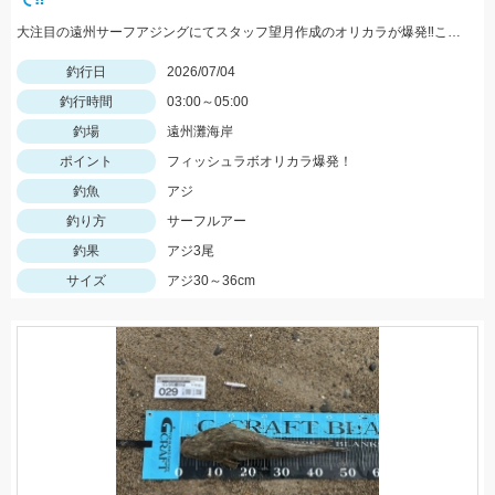
大注目の遠州サーフアジングにてスタッフ望月作成のオリカラが爆発‼このカラー釣れる‼
釣行日
2026/07/04
釣行時間
03:00～05:00
釣場
遠州灘海岸
ポイント
フィッシュラボオリカラ爆発！
釣魚
アジ
釣り方
サーフルアー
釣果
アジ3尾
サイズ
アジ30～36cm