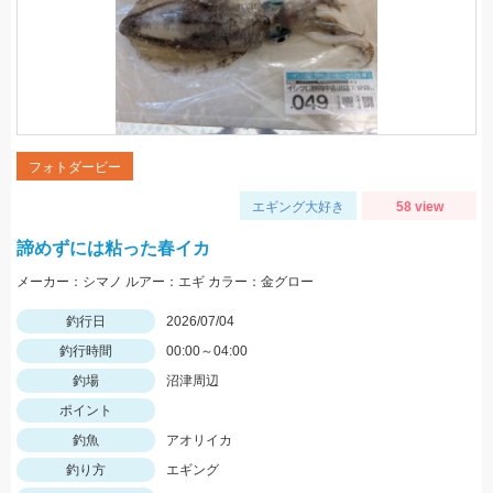
フォトダービー
エギング大好き
58 view
諦めずには粘った春イカ
メーカー：シマノ ルアー：エギ カラー：金グロー
釣行日
2026/07/04
釣行時間
00:00～04:00
釣場
沼津周辺
ポイント
釣魚
アオリイカ
釣り方
エギング