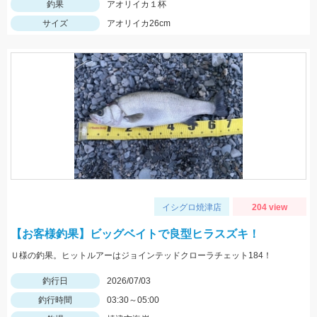
釣果
アオリイカ１杯
サイズ
アオリイカ26cm
イシグロ焼津店
204 view
【お客様釣果】ビッグベイトで良型ヒラスズキ！
Ｕ様の釣果。ヒットルアーはジョインテッドクローラチェット184！
釣行日
2026/07/03
釣行時間
03:30～05:00