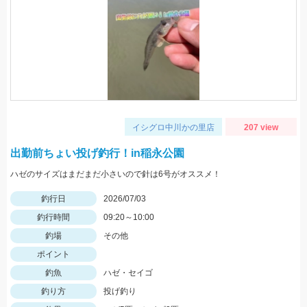
イシグロ中川かの里店
207 view
出勤前ちょい投げ釣行！in稲永公園
ハゼのサイズはまだまだ小さいので針は6号がオススメ！
釣行日
2026/07/03
釣行時間
09:20～10:00
釣場
その他
ポイント
釣魚
ハゼ・セイゴ
釣り方
投げ釣り