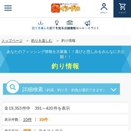
メ
イ
ショップ
ログイン
ン
コ
ン
釣りを楽しむ
釣りを知る
店舗情報
セール・イベント
テ
トップページ
釣りを楽しむ
釣り情報
ン
ツ
あなたのフィッシング情報を大募集！！喜びと悲しみをみんなに大公
に
開！！
移
釣り情報
動
詳細検索
（釣場・釣り方・釣魚が選択できます）
全
19,353
件中
391～420
件を表示
10件
30件
表示件数