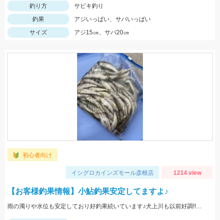
釣り方
サビキ釣り
釣果
アジいっぱい、サバいっぱい
サイズ
アジ15㎝、サバ20㎝
初心者向け
イシグロカインズモール彦根店
1214 view
【お客様釣果情報】小鮎釣果安定してますよ♪
雨の濁りや水位も安定しており好釣果続いています♪犬上川も以前好調!!釣りに行くなら今がチャンス♪