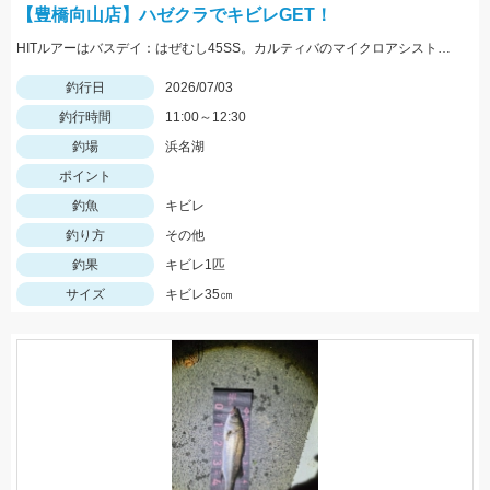
【豊橋向山店】ハゼクラでキビレGET！
HITルアーはバスデイ：はぜむし45SS。カルティバのマイクロアシスト段差ショートにしっかり掛かったので、なんとか釣る事ができました。ライトゲームタックルで釣るキビレがスリリングで楽しいですよ！
釣行日
2026/07/03
釣行時間
11:00～12:30
釣場
浜名湖
ポイント
釣魚
キビレ
釣り方
その他
釣果
キビレ1匹
サイズ
キビレ35㎝