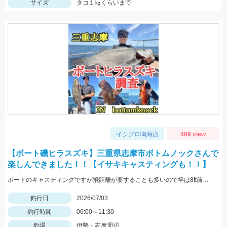
サイズ
タコ１㎏くらいまで
イシグロ鳴海店
489 view
【ボート磯ヒラスズキ】三重県志摩市ボトムノックさんで
楽しんできました！！【イサキキャスティングも！！】
ボートのキャスティングですが飛距離が要することも多いので竿は8ft前後推奨です！！
釣行日
2026/07/03
釣行時間
06:00～11:30
釣場
伊勢・志摩周辺