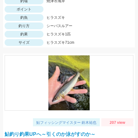
釣場
焼津市海岸
ポイント
釣魚
ヒラスズキ
釣り方
シーバスルアー
釣果
ヒラスズキ1匹
サイズ
ヒラスズキ71cm
鮎フィッシングマイスター 鈴木祐也
207 view
鮎釣り釣果UPへ～引くのか泳がすのか～