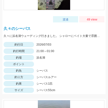
渡邊
49 view
久々のシーバス
久々に浜名湖ウェーディング行きました。 シャローにベイト大量で雰囲気あり。 ベイトサイズが、様々なのでルアーローテして釣れたのはコルセア65でした。 後、エイを2回掛けて、手前に寄ってくるのでビビリまくりで岸まで退避。 エイガード必須です。
釣行日
2026/07/03
釣行時間
21:00～01:00
釣場
浜名湖
ポイント
釣魚
シーバス
釣り方
シーバスルアー
釣果
シーバス1匹
サイズ
シーバス55cm