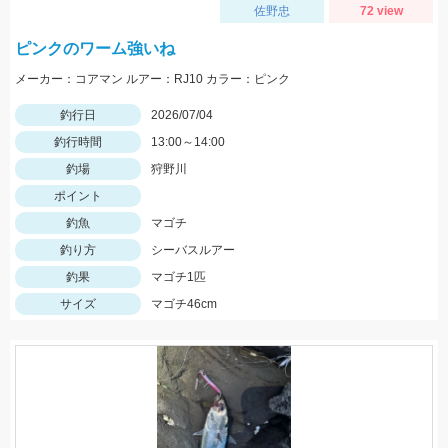
佐野忠
72 view
ピンクのワーム強いね
メーカー：コアマン ルアー：RJ10 カラー：ピンク
釣行日
2026/07/04
釣行時間
13:00～14:00
釣場
狩野川
ポイント
釣魚
マゴチ
釣り方
シーバスルアー
釣果
マゴチ1匹
サイズ
マゴチ46cm