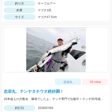
釣り方
サーフルアー
釣果
マゴチ1匹
サイズ
マゴチ47.5cm
忠栄丸
53 view
忠栄丸、テンヤタチウオ絶好調！
20本超えの方数名、爆発でしたよ。テンヤ専門で出船中！テンヤ50号統一、大チャンスですよ！
釣行日
2026/07/04