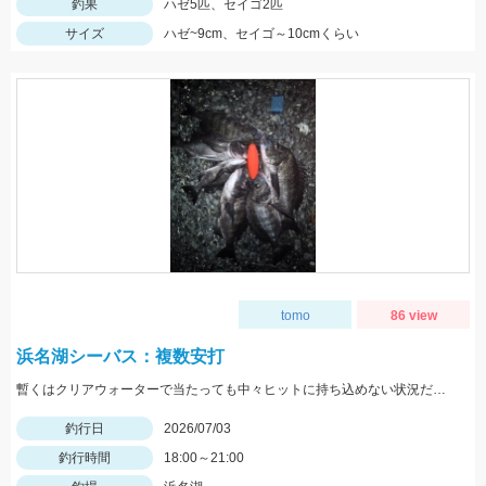
釣果
ハゼ5匹、セイゴ2匹
サイズ
ハゼ~9cm、セイゴ～10cmくらい
tomo
86 view
浜名湖シーバス：複数安打
暫くはクリアウォーターで当たっても中々ヒットに持ち込めない状況だったが本日は濁りが入り当たれ迷いなくヒットでした！
釣行日
2026/07/03
釣行時間
18:00～21:00