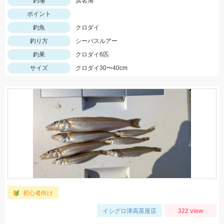
釣場
浜名湖
ポイント
釣魚
クロダイ
釣り方
シーバスルアー
釣果
クロダイ6匹
サイズ
クロダイ30〜40cm
初心者向け
イシグロ津高茶屋店
322 view