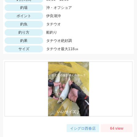
釣場
沖・オフショア
ポイント
伊良湖沖
釣魚
タチウオ
釣り方
船釣り
釣果
タチウオ絶好調
サイズ
タチウオ最大118㎝
イシグロ西春店
64 view