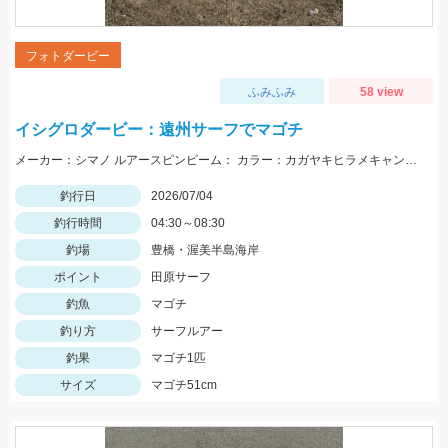
フォトダービー
ふみふみ
58 view
イシグロダービー：遠州サーフでマゴチ
メーカー：シマノ ルアースピンピーム： カラー：カガヤキヒラメキャンディー
釣行日
2026/07/04
釣行時間
04:30～08:30
釣場
豊橋・渥美半島海岸
ポイント
田原サーフ
釣魚
マゴチ
釣り方
サーフルアー
釣果
マゴチ1匹
サイズ
マゴチ51cm