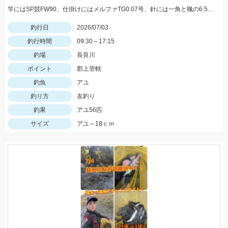
竿にはSP競FW90、仕掛けにはメルファTG0.07号、針には一角と颯の6.5号を使用。
釣行日
2026/07/03
釣行時間
09:30～17:15
釣場
長良川
ポイント
郡上管轄
釣魚
アユ
釣り方
友釣り
釣果
アユ56匹
サイズ
アユ～18ｃｍ