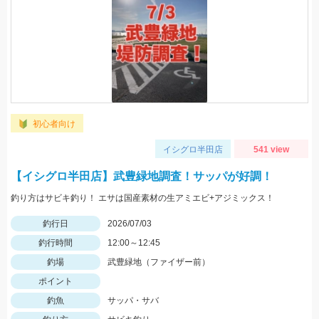
初心者向け
イシグロ半田店
541 view
【イシグロ半田店】武豊緑地調査！サッパが好調！
釣り方はサビキ釣り！ エサは国産素材の生アミエビ+アジミックス！
釣行日
2026/07/03
釣行時間
12:00～12:45
釣場
武豊緑地（ファイザー前）
ポイント
釣魚
サッパ・サバ