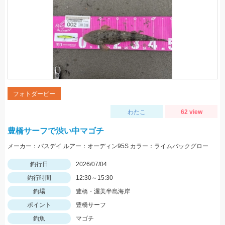
フォトダービー
わたこ
62 view
豊橋サーフで渋い中マゴチ
メーカー：バスデイ ルアー：オーディン95S カラー：ライムバックグロー
釣行日
2026/07/04
釣行時間
12:30～15:30
釣場
豊橋・渥美半島海岸
ポイント
豊橋サーフ
釣魚
マゴチ