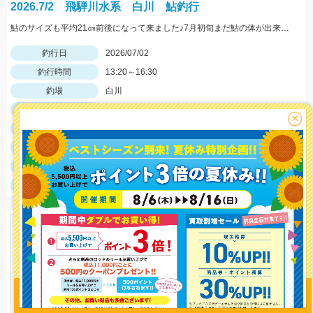
2026.7/2 飛騨川水系 白川 鮎釣行
鮎のサイズも平均21㎝前後になって来ました♪7月初旬まだ鮎の体が出来上がる少し前で高水の後などで身が柔らかく タメ過ぎると身切れになる為、抜きを早目にしました銀影競技T90(スイッチパーツ85使用)パワータイプにチェンジ今後、釣行に行かれる際はパワータイプの竿も持って行かれる事をおすすめします
釣行日
2026/07/02
釣行時間
13:20～16:30
釣場
白川
ポイント
×
釣魚
アユ
釣り方
友釣り
釣果
アユ14匹
サイズ
アユ18～21cm
釣り情報を
投稿する