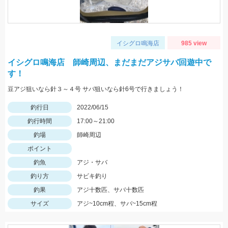
イシグロ鳴海店
985 view
イシグロ鳴海店 師崎周辺、まだまだアジサバ回遊中で
す！
豆アジ狙いなら針３～４号 サバ狙いなら針6号で行きましょう！
釣行日
2022/06/15
釣行時間
17:00～21:00
釣場
師崎周辺
ポイント
釣魚
アジ・サバ
釣り方
サビキ釣り
釣果
アジ十数匹、サバ十数匹
サイズ
アジ~10cm程、サバ~15cm程