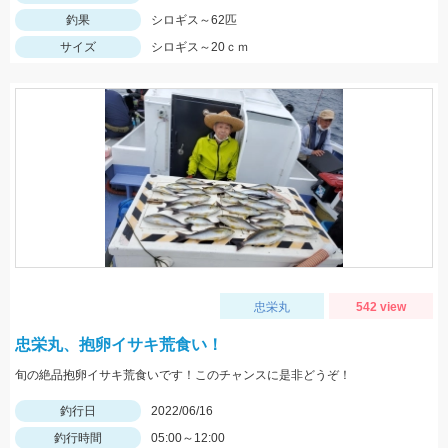
釣果
シロギス～62匹
サイズ
シロギス～20ｃｍ
忠栄丸
542 view
忠栄丸、抱卵イサキ荒食い！
旬の絶品抱卵イサキ荒食いです！このチャンスに是非どうぞ！
釣行日
2022/06/16
釣行時間
05:00～12:00