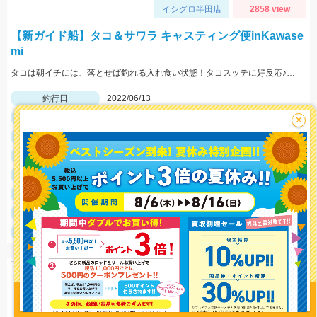
イシグロ半田店
2858 view
【新ガイド船】タコ＆サワラ キャスティング便inKawase
mi
タコは朝イチには、落とせば釣れる入れ食い状態！タコスッテに好反応♪時合いを過ぎるとボリューム感が大切でした!!
釣行日
2022/06/13
釣行時間
05:00～17:00
×
釣場
沖・オフショア
ポイント
釣魚
サワラ（サゴシ）・タコ
釣り方
その他
釣果
サワラ（サゴシ）1匹、タコ67杯
釣り情報を
サイズ
サワラ（サゴシ）90cm程、タコ∼1.0㎏程
投稿する