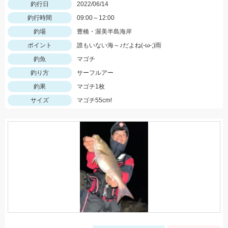
釣行日
2022/06/14
釣行時間
09:00～12:00
釣場
豊橋・渥美半島海岸
ポイント
誰もいない海～♪だよね(-ω-;)雨
釣魚
マゴチ
釣り方
サーフルアー
釣果
マゴチ1枚
サイズ
マゴチ55cm!