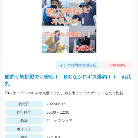
イシグロ岡崎大樹寺店
740 view
船釣り初挑戦でも安心！ BIGなシロギス爆釣！！ in武
丸
20㎝オーバーのキスが大量！また、港を出てすぐのポイントなので比較的波が穏やかなので船釣りが初めての方にオススメ！
釣行日
2022/06/15
釣行時間
05:30～12:30
釣場
沖・オフショア
ポイント
釣魚
シロギス