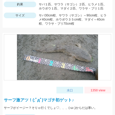
釣果
サバ１匹、サワラ（サゴシ）２匹、ヒラメ１匹、
ホウボウ１匹、マダイ２匹、ワラサ・ブリ１匹
サイズ
サバ30cm程、サワラ（サゴシ）～90cm程、ヒラ
メ40cm程、ホウボウ３５cm程、マダイ～40cm
程、ワラサ・ブリ70cm程
水口
1350 view
サーフ激アツ！(;ﾟдﾟ)マゴチ初ゲット♪
サーフがイージー？そりゃ行くでしょ♡、、、(-ω-;)からだは寒い。