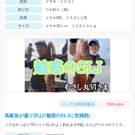
釣魚
イサキ・イスズミ
釣り方
ウキ釣り（海）
釣果
イサキ6匹、イスズミ１匹
サイズ
イサキ30ｃｍ、イスズミ４ｋｇ
イシグロ津高茶屋店
1928 view
高級魚が盛り沢山‼魅惑のSLJに初挑戦♪
ジグはやっぱりTGベイトSLJがよく釣れます‼他にもちびウロコやライズジグSLJにも好反応でした♪高級魚を手軽に狙えるSLJ楽しいですよ‼