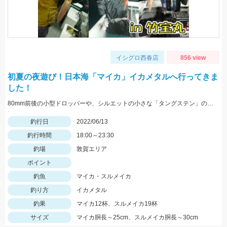
イシグロ西春店
856 view
初夏の夜遊び！日本海「マイカ」イカメタルへ行ってきま
した！
80mm前後の小型ドロッパーや、シルエットの小さな「タングステン」のメタルスッテにアタリが集中しました!
釣行日
2022/06/13
釣行時間
18:00～23:30
釣場
敦賀エリア
ポイント
釣魚
マイカ・スルメイカ
釣り方
イカメタル
釣果
マイカ12杯、スルメイカ19杯
サイズ
マイカ胴長～25cm、スルメイカ胴長～30cm