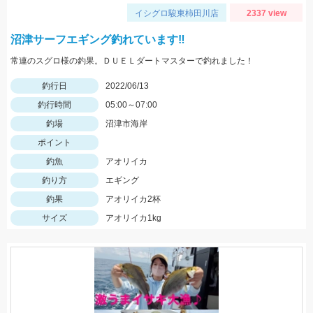
イシグロ駿東柿田川店
2337 view
沼津サーフエギング釣れています‼
常連のスグロ様の釣果。ＤＵＥＬダートマスターで釣れました！
釣行日
2022/06/13
釣行時間
05:00～07:00
釣場
沼津市海岸
ポイント
釣魚
アオリイカ
釣り方
エギング
釣果
アオリイカ2杯
サイズ
アオリイカ1kg