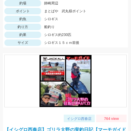
釣場
師崎周辺
ポイント
まとばや 武丸様ポイント
釣魚
シロギス
釣り方
船釣り
釣果
シロギス約230匹
サイズ
シロギス１５ｃｍ前後
イシグロ西春店
764 view
【イシグロ西春店】ゴリラ大野の実釣日記【マーモガイド