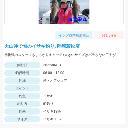
イシグロ岡崎若松店
581 view
大山沖で旬のイサキ釣り♪岡崎若松店
初挑戦のスタッフもしっかりキャッチ♪大きいサイズはバラさない工夫が必要ですね。
釣行日
2022/06/13
釣行時間
06:00～12:00
釣場
沖・オフショア
ポイント
釣魚
イサキ
釣り方
船釣り
釣果
イサキ19匹
サイズ
イサキ30㎝