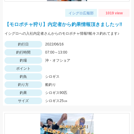
イシグロ広報部
1019 view
【モロポチャ狩り】内定者から釣果情報頂きましたッ‼
イシグロへの入社内定者さんからのモロポチャ情報‼船キス釣れてます♪
釣行日
2022/06/16
釣行時間
07:00～13:00
釣場
沖・オフショア
ポイント
釣魚
シロギス
釣り方
船釣り
釣果
シロギス90匹
サイズ
シロギス25㎝