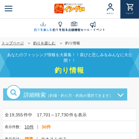
メ
イ
ショップ
ログイン
ン
コ
ン
釣りを楽しむ
釣りを知る
店舗情報
セール・イベント
テ
トップページ
釣りを楽しむ
釣り情報
ン
ツ
あなたのフィッシング情報を大募集！！喜びと悲しみをみんなに大公
に
開！！
移
釣り情報
動
詳細検索
（釣場・釣り方・釣魚が選択できます）
全
19,355
件中
17,701～17,730
件を表示
10件
30件
表示件数