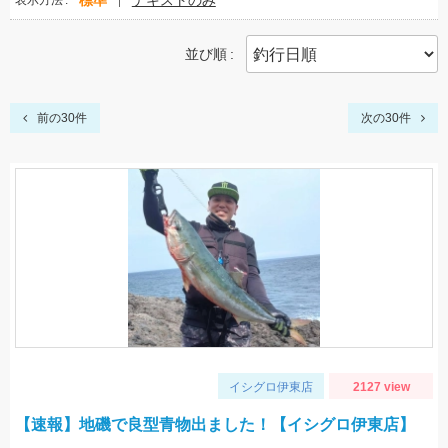
標準
テキストのみ
表示方法
並び順
前の30件
次の30件
イシグロ伊東店
2127 view
【速報】地磯で良型青物出ました！【イシグロ伊東店】