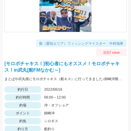
船（愛知エリア）フィッシングマイスター 中村瑞希
1157 view
[モロポチャキス！]初心者にもオススメ！モロポチャキ
ス！in武丸[船FMなかむ～]
まとばや武丸様にモロポチャキス（船キス）に行ってきました♪師崎沖限定船キス仕掛けを持って行きましょう♪
釣行日
2022/06/16
釣行時間
06:00～12:00
釣場
沖・オフショア
ポイント
師崎沖
釣魚
シロギス
釣り方
船釣り