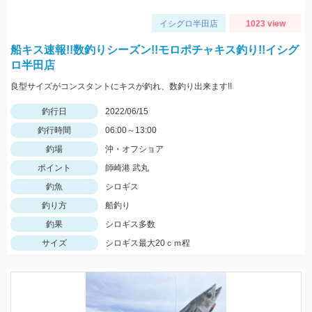
イシグロ半田店
1023 view
船キス速報!!数釣りシーズン!!モロポチャキス釣り!!イシグ
ロ半田店
良型サイズがコンスタントにキスが釣れ、数釣り出来ます!!
釣行日
2022/06/15
釣行時間
06:00～13:00
釣場
沖・オフショア
ポイント
師崎港 武丸
釣魚
シロギス
釣り方
船釣り
釣果
シロギス多数
サイズ
シロギス最大20ｃｍ程