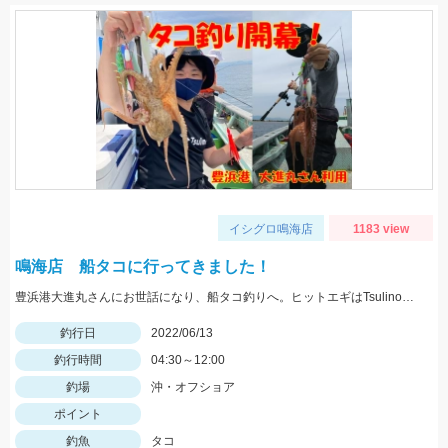
イシグロ鳴海店
1183 view
鳴海店 船タコに行ってきました！
豊浜港大進丸さんにお世話になり、船タコ釣りへ。ヒットエギはTsulinoタコのスッテ＆エギ！
釣行日
2022/06/13
釣行時間
04:30～12:00
釣場
沖・オフショア
ポイント
釣魚
タコ