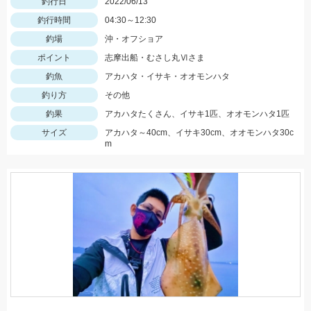
釣行日
2022/06/13
釣行時間
04:30～12:30
釣場
沖・オフショア
ポイント
志摩出船・むさし丸Ⅵさま
釣魚
アカハタ・イサキ・オオモンハタ
釣り方
その他
釣果
アカハタたくさん、イサキ1匹、オオモンハタ1匹
サイズ
アカハタ～40cm、イサキ30cm、オオモンハタ30c
m