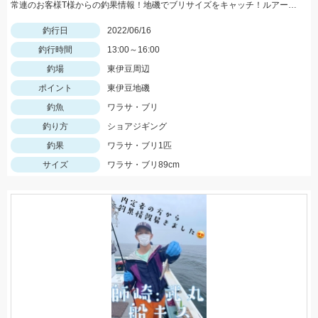
常連のお客様T様からの釣果情報！地磯でブリサイズをキャッチ！ルアーはヤマリアのリライズS130でした。
釣行日
2022/06/16
釣行時間
13:00～16:00
釣場
東伊豆周辺
ポイント
東伊豆地磯
釣魚
ワラサ・ブリ
釣り方
ショアジギング
釣果
ワラサ・ブリ1匹
サイズ
ワラサ・ブリ89cm