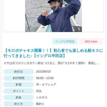
イシグロ半田店
643 view
【モロポチャキス開幕！！】初心者でも楽しめる船キスに
行ってきました♪【イシグロ半田店】
エサは石ゴカイにホタテっ粉をつけると、餌がつけやすく便利♪ 着底してからのただ巻きでアタリ多発！
釣行日
2022/06/15
釣行時間
06:00～13:00
釣場
沖・オフショア
ポイント
武丸
釣魚
シロギス
釣り方
船釣り