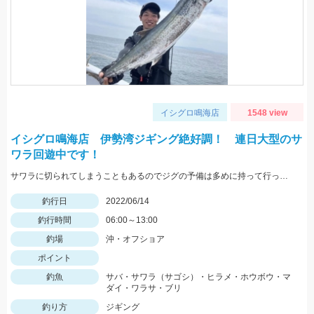
イシグロ鳴海店
1548 view
イシグロ鳴海店 伊勢湾ジギング絶好調！ 連日大型のサ
ワラ回遊中です！
サワラに切られてしまうこともあるのでジグの予備は多めに持って行ってくださいね！
釣行日
2022/06/14
釣行時間
06:00～13:00
釣場
沖・オフショア
ポイント
釣魚
サバ・サワラ（サゴシ）・ヒラメ・ホウボウ・マ
ダイ・ワラサ・ブリ
釣り方
ジギング