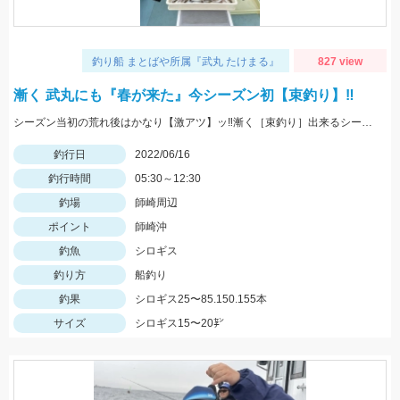
釣り船 まとばや所属『武丸 たけまる』
827 view
漸く 武丸にも『春が来た』今シーズン初【束釣り】‼︎
シーズン当初の荒れ後はかなり【激アツ】ッ‼︎漸く［束釣り］出来るシーズンインですよッ(・∀・)b
釣行日
2022/06/16
釣行時間
05:30～12:30
釣場
師崎周辺
ポイント
師崎沖
釣魚
シロギス
釣り方
船釣り
釣果
シロギス25〜85.150.155本
サイズ
シロギス15〜20㌢