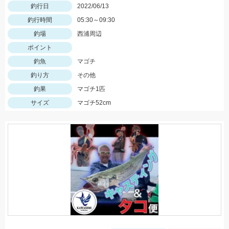
釣行日
2022/06/13
釣行時間
05:30～09:30
釣場
西浦周辺
ポイント
釣魚
マゴチ
釣り方
その他
釣果
マゴチ1匹
サイズ
マゴチ52cm