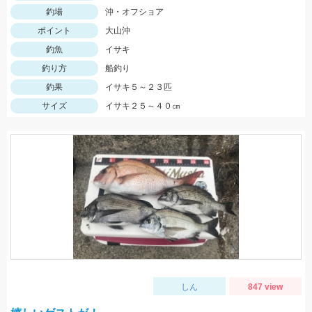
釣場
沖・オフショア
ポイント
大山沖
釣魚
イサキ
釣り方
船釣り
釣果
イサキ５～２３匹
サイズ
イサキ２５～４０㎝
しん
847 view