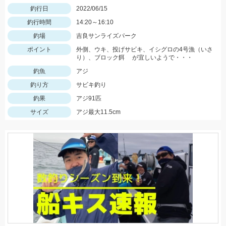
釣行日
2022/06/15
釣行時間
14:20～16:10
釣場
吉良サンライズパーク
ポイント
外側、ウキ、投げサビキ、イシグロの4号漁（いさ
り）、ブロック餌 が宜しいようで・・・
釣魚
アジ
釣り方
サビキ釣り
釣果
アジ91匹
サイズ
アジ最大11.5cm