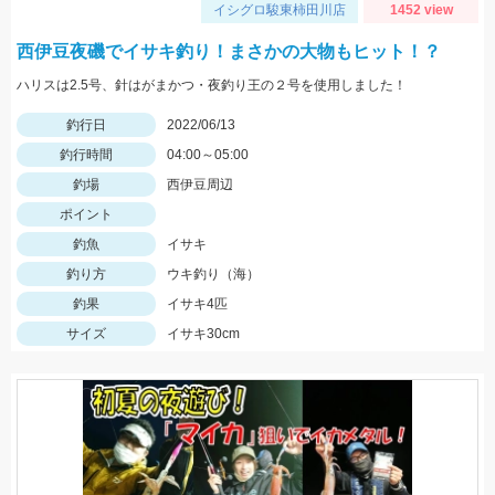
イシグロ駿東柿田川店
1452 view
西伊豆夜磯でイサキ釣り！まさかの大物もヒット！？
ハリスは2.5号、針はがまかつ・夜釣り王の２号を使用しました！
釣行日
2022/06/13
釣行時間
04:00～05:00
釣場
西伊豆周辺
ポイント
釣魚
イサキ
釣り方
ウキ釣り（海）
釣果
イサキ4匹
サイズ
イサキ30cm