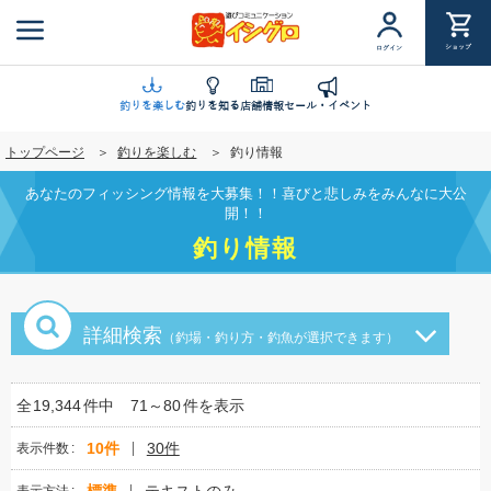
メ
イ
ショップ
ログイン
ン
コ
ン
釣りを楽しむ
釣りを知る
店舗情報
セール・イベント
テ
トップページ
釣りを楽しむ
釣り情報
ン
ツ
あなたのフィッシング情報を大募集！！喜びと悲しみをみんなに大公
に
開！！
移
釣り情報
動
詳細検索
（釣場・釣り方・釣魚が選択できます）
全
19,344
件中
71～80
件を表示
10件
30件
表示件数