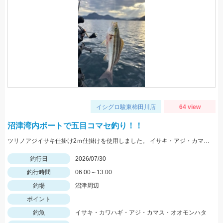
イシグロ駿東柿田川店
64 view
沼津湾内ボートで五目コマセ釣り！！
ツリノアジイサキ仕掛け2ｍ仕掛けを使用しました。 イサキ・アジ・カマスの魚影が多くいられました。 ハタ系は去年より少なく感じました。 水深は比較的浅い30ｍ前後の根を狙いました。 イサキは小さい個体が多くその中に大きいのが混じっている印象でした。
釣行日
2026/07/30
釣行時間
06:00～13:00
釣場
沼津周辺
ポイント
釣魚
イサキ・カワハギ・アジ・カマス・オオモンハタ