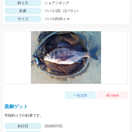
釣り方
ショアジギング
釣果
ツバス1匹（3バラシ）
サイズ
ツバス約30ｃｍ
一色太郎
45 view
黒鯛ゲット
早朝釣りでの釣果です。
釣行日
2026/07/31