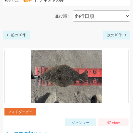
標準
テキストのみ
表示方法
並び順
前の10件
次の10件
フォトダービー
ジャンキー
47 view