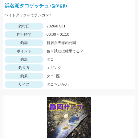
浜名湖タコゲッチュ♪(≧∇≦)b
ベイトタックルでランガン！
釣行日
2026/07/31
釣行時間
00:00～01:10
釣場
新居弁天海釣公園
ポイント
色々試せば結果でる？
釣魚
タコ
釣り方
エギング
釣果
タコ1匹
サイズ
タコちいかわ