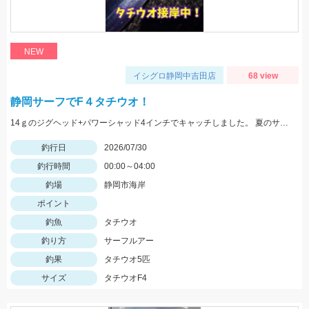
NEW
イシグロ静岡中吉田店
68 view
静岡サーフでF４タチウオ！
14ｇのジグヘッド+パワーシャッド4インチでキャッチしました。 夏のサーフタチウオゲームはこれからですね！
釣行日
2026/07/30
釣行時間
00:00～04:00
釣場
静岡市海岸
ポイント
釣魚
タチウオ
釣り方
サーフルアー
釣果
タチウオ5匹
サイズ
タチウオF4