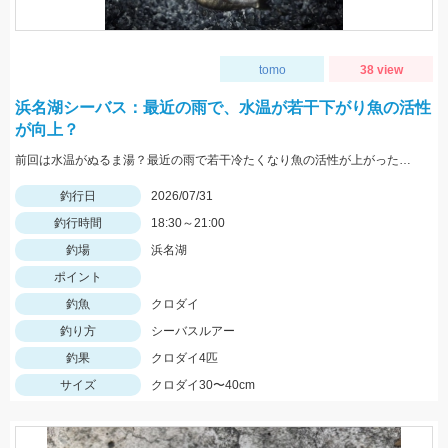
tomo
38 view
浜名湖シーバス：最近の雨で、水温が若干下がり魚の活性
が向上？
前回は水温がぬるま湯？最近の雨で若干冷たくなり魚の活性が上がったのかレクター71fを表層引きでバイト多数。
釣行日
2026/07/31
釣行時間
18:30～21:00
釣場
浜名湖
ポイント
釣魚
クロダイ
釣り方
シーバスルアー
釣果
クロダイ4匹
サイズ
クロダイ30〜40cm