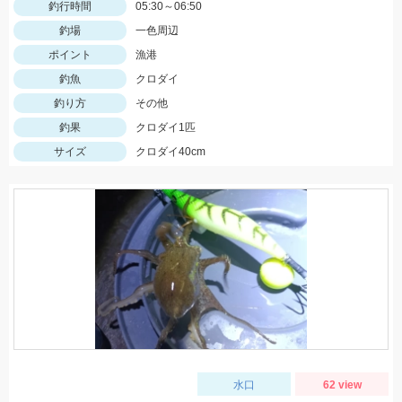
釣行時間
05:30～06:50
釣場
一色周辺
ポイント
漁港
釣魚
クロダイ
釣り方
その他
釣果
クロダイ1匹
サイズ
クロダイ40cm
水口
62 view