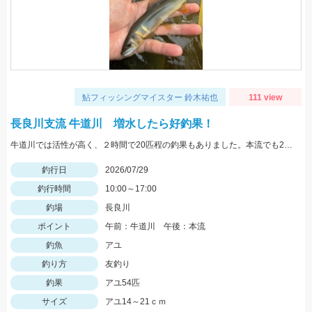
鮎フィッシングマイスター 鈴木祐也
111 view
長良川支流 牛道川 増水したら好釣果！
牛道川では活性が高く、２時間で20匹程の釣果もありました。本流でも20ｃｍクラスの鮎が掛かるようになってきており楽しむことができています。
釣行日
2026/07/29
釣行時間
10:00～17:00
釣場
長良川
ポイント
午前：牛道川 午後：本流
釣魚
アユ
釣り方
友釣り
釣果
アユ54匹
サイズ
アユ14～21ｃｍ