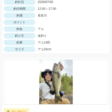
釣行日
2026/07/30
釣行時間
12:00～17:00
釣場
長良川
ポイント
釣魚
アユ
釣り方
友釣り
釣果
アユ14匹
サイズ
アユ20cm
初心者向け