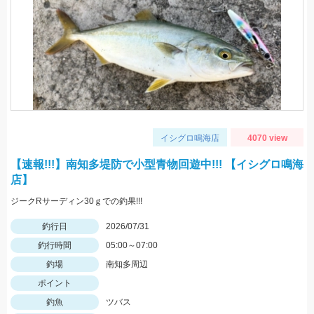
イシグロ鳴海店
4070 view
【速報!!!】南知多堤防で小型青物回遊中!!! 【イシグロ鳴海
店】
ジークRサーディン30ｇでの釣果!!!
釣行日
2026/07/31
釣行時間
05:00～07:00
釣場
南知多周辺
ポイント
釣魚
ツバス