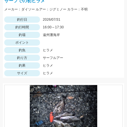
サーフでの初ヒラメ
メーカー：ダイソー ルアー：ジグミノー カラー：不明
釣行日
2026/07/31
釣行時間
16:00～17:30
釣場
遠州灘海岸
ポイント
釣魚
ヒラメ
釣り方
サーフルアー
釣果
ヒラメ
サイズ
ヒラメ