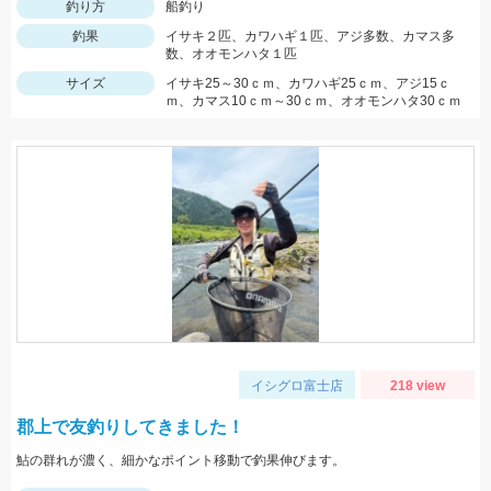
釣り方
船釣り
釣果
イサキ２匹、カワハギ１匹、アジ多数、カマス多
数、オオモンハタ１匹
サイズ
イサキ25～30ｃｍ、カワハギ25ｃｍ、アジ15ｃ
ｍ、カマス10ｃｍ～30ｃｍ、オオモンハタ30ｃｍ
イシグロ富士店
218 view
郡上で友釣りしてきました！
鮎の群れが濃く、細かなポイント移動で釣果伸びます。