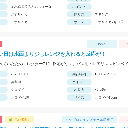
焼津親水公園ふぃしゅーな
ポイント
アオリイカ
釣り方
エギング
アオリイカ1
サイズ
アオリイカ2キロ位
tomo
い日は水面より少しレンジを入れると反応が！
日
2026/08/03
釣行時間
18:00～21:00
浜名湖
ポイント
クロダイ
釣り方
バス釣り
クロダイ1匹
サイズ
クロダイ45cm
初心者向け
イシグロカインズモール彦根店