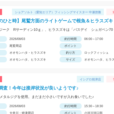
ショアソルト（愛知エリア）フィッシングマイスター 中瀬啓雅
1
のひと時】尾鷲方面のライトゲームで根魚＆ヒラスズキ
日
2026/08/03
釣行時間
06:00～17:00
尾鷲周辺
ポイント
オオモンハタ・ヒラスズキ
釣り方
ロックフィッシュ
オオモンハタ、ヒラスズキ
サイズ
オオモンハタ、ヒラ
イシグロ焼津店
調査！今年は接岸状況が良いようです♪
のメタルジグを使用。まだまだ小さいですが入れ食いでした♪
日
2026/08/03
釣行時間
15:30～18:30
大井川・焼津周辺
ポイント
小河川河口部