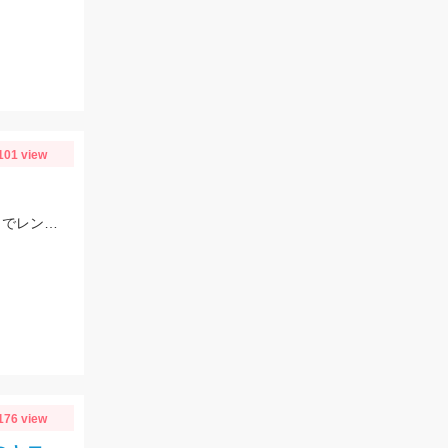
101 view
水面が荒れていたため、レクター71fに反応がなく、バス用のレアリススピンベイでレンジを少し入れてスローに巻いてくると当たり多数。サイズは選べないですが今回の様なサイズも釣れます。
176 view