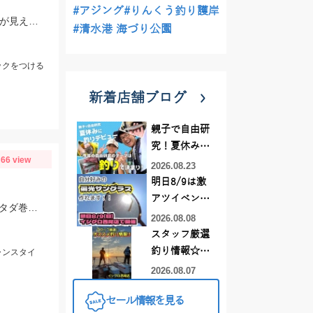
#アジング
#りんくう釣り護岸
ヒットルアーはDUOのクラクラ。浜名湖では岸際にハゼがたくさん群れているのが見えます。ハゼ用のルアーを底に当てながらゆっくり巻くだけ！ハゼがたくさんアタックしてきて面白いです。
#清水港 海づり公園
ックをつける
新着店舗ブログ
親子で自由研
究！夏休みに
66 view
釣りデビュー
2026.08.23
明日8/9は激
アツイベント
ヒットルアーはブルーブルー イネムン60！引き波を立てながらゆっくり水面をタダ巻き。単発でしたがバシュッと気持ちよくバイトが出ました☆
日！！！～オ
2026.08.08
ーダー偏光グ
スタッフ厳選
ラス受注会～
釣り情報☆彡
ャンスタイ
連休は何釣り
2026.08.07
に行こう
セール情報を見る
♪【イシグロ