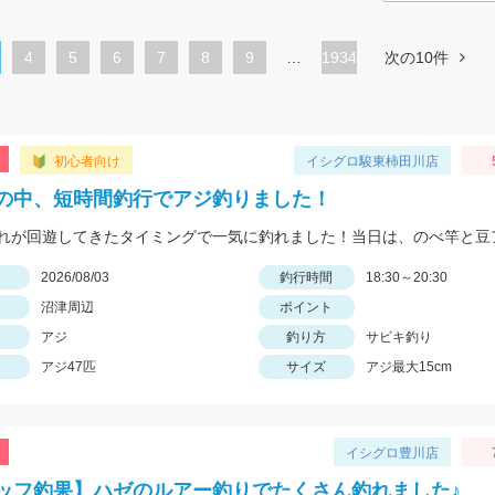
ペ
4
ペ
5
ペ
6
ペ
7
ペ
8
ペ
9
…
1934
次の10件
ー
ー
ー
ー
ー
ー
ジ
ジ
ジ
ジ
ジ
ジ
初心者向け
イシグロ駿東柿田川店
の中、短時間釣行でアジ釣りました！
日
2026/08/03
釣行時間
18:30～20:30
沼津周辺
ポイント
アジ
釣り方
サビキ釣り
アジ47匹
サイズ
アジ最大15cm
イシグロ豊川店
ッフ釣果】ハゼのルアー釣りでたくさん釣れました♪