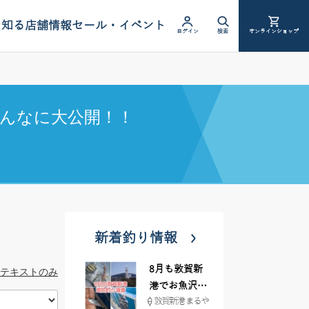
を知る
店舗情報
セール・イベント
ログイン
検索
オンラインショップ
んなに大公開！！
新着釣り情報
8月も敦賀新
テキストのみ
港でお魚沢山
敦賀新港 まるや
♪ イシグロ彦