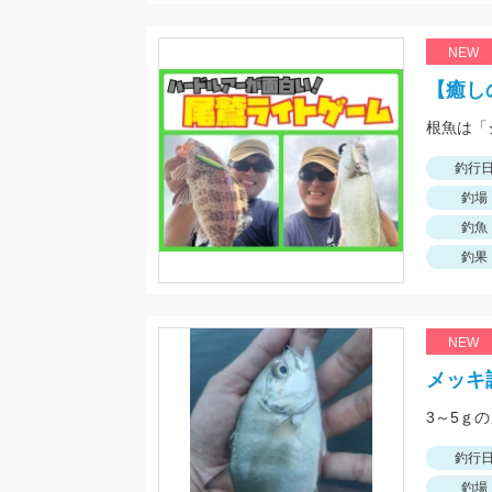
NEW
【癒し
釣行
釣場
釣魚
釣果
NEW
メッキ
3～5ｇ
釣行
釣場