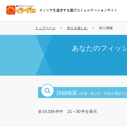
メ
イ
タノシサを追求する遊びコミュニケーションサイト
ン
コ
ン
トップページ
釣りを楽しむ
釣り情報
テ
ン
あなたのフィッ
ツ
に
移
動
詳細検索
（釣場・釣り方・釣魚が選択で
全
19,336
件中
21～30
件を表示