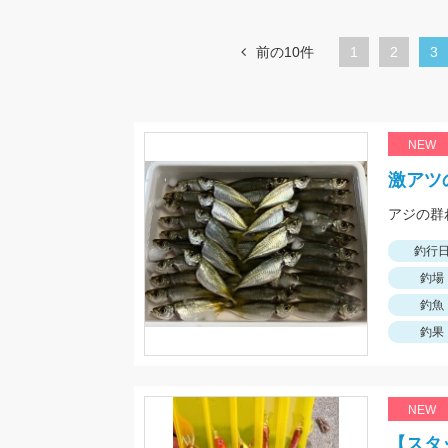
前の10件
1
ペ
2
カ
3
ー
レ
ジ
ン
ト
NEW
ペ
激アツ
ー
ジ
釣行
釣場
釣魚
釣果
NEW
【スタ