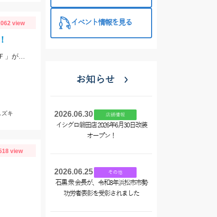
西尾店】
イベント情報を見る
062 view
！
根魚は「ジーク Rサーディン10ｇ」、ヒラスズキは「バスデイ シュガペン70Ｆ」が好調！
お知らせ
スズキ
2026.06.30
店舗情報
イシグロ磐田店 2026年6月30日改装
オープン！
518 view
2026.06.25
その他
石黒 衆 会長が、令和8年浜松市市勢
功労者表彰を受彰されました