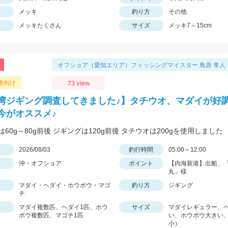
メッキ
釣り方
その他
メッキたくさん
サイズ
メッキ7～15cm
オフショア（愛知エリア）フィッシングマイスター 鳥原 隼人
者向け
73 view
湾ジギング調査してきました♪】タチウオ、マダイが好調
今がオススメ♪
60g～80g前後 ジギングは120g前後 タチウオは200gを使用しました
日
2026/08/03
釣行時間
05:00～12:00
沖・オフショア
ポイント
【内海新港】出船、
丸」様
マダイ・ヘダイ・ホウボウ・マゴ
釣り方
ジギング
チ
マダイ複数匹、ヘダイ1匹、ホウ
サイズ
マダイレギュラー、
ボウ複数匹、マゴチ1匹
い、ホウボウ大きい
小）