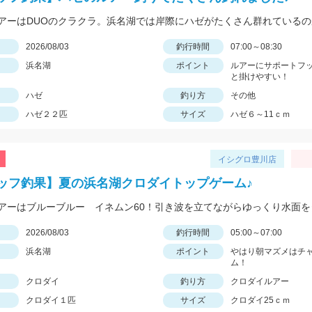
日
2026/08/03
釣行時間
07:00～08:30
浜名湖
ポイント
ルアーにサポートフ
と掛けやすい！
ハゼ
釣り方
その他
ハゼ２２匹
サイズ
ハゼ６～11ｃｍ
イシグロ豊川店
ッフ釣果】夏の浜名湖クロダイトップゲーム♪
日
2026/08/03
釣行時間
05:00～07:00
浜名湖
ポイント
やはり朝マズメはチ
ム！
クロダイ
釣り方
クロダイルアー
クロダイ１匹
サイズ
クロダイ25ｃｍ