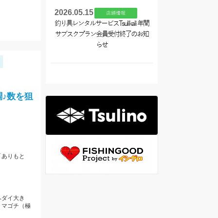
2026.05.15
店舗情報
釣り具レンタルサービスTsulikali 年間
サブスクプラン会員受付終了のお知
らせ
♪数を狙
「ありもと
ヘダイ大き
、マゴチ（極