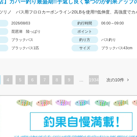
店】カバー釣り最盛期!!手返し良く撃つのが釣果アップ
日
2026/08/03
釣行時間
06:00～09:00
琵琶湖 陸っぱり
ポイント
ブラックバス
釣り方
バス釣り
ブラックバス1匹
サイズ
ブラックバス43cm
ペ
4
ペ
5
ペ
6
ペ
7
ペ
8
ペ
9
…
1934
次の10件
ー
ー
ー
ー
ー
ー
ジ
ジ
ジ
ジ
ジ
ジ