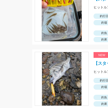
釣行
釣場
釣魚
釣果
NEW
【スタ
釣行
釣場
釣魚
釣果