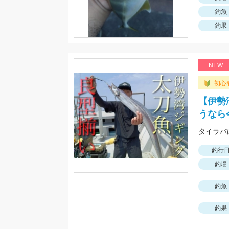
釣魚
釣果
NEW
初心
【伊勢
うなら
タイラバは
釣行
釣場
釣魚
釣果