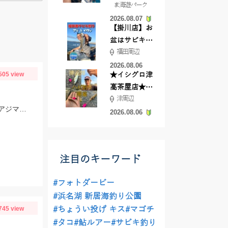
ま海遊パーク
根店
2026.08.07
【掛川店】お
盆はサビキ釣
福田周辺
りいきません
か?
2026.08.06
505 view
★イシグロ津
高茶屋店★津
津周辺
近郊ハゼ釣れ
アジの群れが回遊してきたタイミングで一気に釣れました！当日は、のべ竿と豆アジマッチ・スピード餌つけ器仕掛・生アミエビなどを使用しました。
てます！
2026.08.06
注目のキーワード
#フォトダービー
#浜名湖 新居海釣り公園
745 view
#ちょうい投げ キス
#マゴチ
#タコ
#鮎ルアー
#サビキ釣り