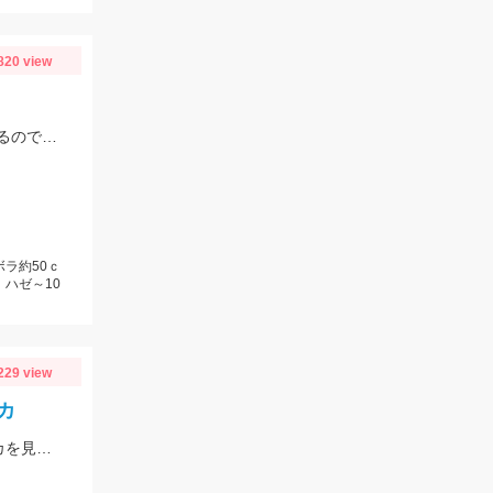
820 view
電気ウキ＆胴付きでセイゴが良く釣れます！不意に大型のボラが釣れることもあるので、ネットがあると安心です。
ボラ約50ｃ
、ハゼ～10
229 view
カ
豊川市Y様おめでとうございます！！この時期２キロクラスのビックなアオリイカを見事に仕留められました！！ 釣れているのが500ｇクラスの情報だったので、ヒットした瞬間はエイかと思ったそうです。