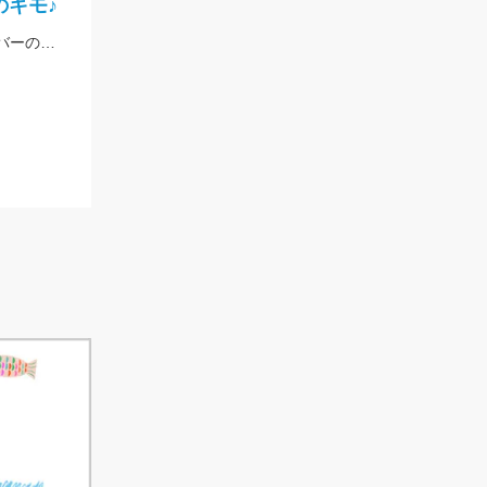
のキモ♪
ラインはツリノ バス用フロロカーボンライン20LBを使用!!低伸度、高強度でカバーの釣りはこれで決まり♪