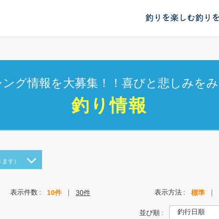
釣りを楽しむ
釣り
シング情報を大募集！！喜びと悲しみをみ
釣り情報
きます）
表示件数
表示方法
10件
30件
標準
並び順