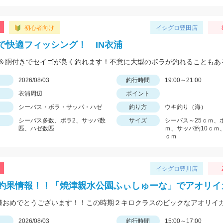
初心者向け
イシグロ豊田店
で快適フィッシング！ IN衣浦
日
2026/08/03
釣行時間
19:00～21:00
衣浦周辺
ポイント
シーバス・ボラ・サッパ・ハゼ
釣り方
ウキ釣り（海）
シーバス多数、ボラ2、サッパ数
サイズ
シーバス～25ｃｍ、
匹、ハゼ数匹
ｍ、サッパ約10ｃｍ
ｃｍ
イシグロ豊川店
釣果情報！！「焼津親水公園ふぃしゅーな」でアオリイ
日
2026/08/03
釣行時間
15:00～17:00