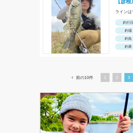
【彦根
釣行
釣場
釣魚
釣果
前の10件
1
ペ
2
カ
3
ー
レ
ジ
ン
ト
ペ
ー
ジ