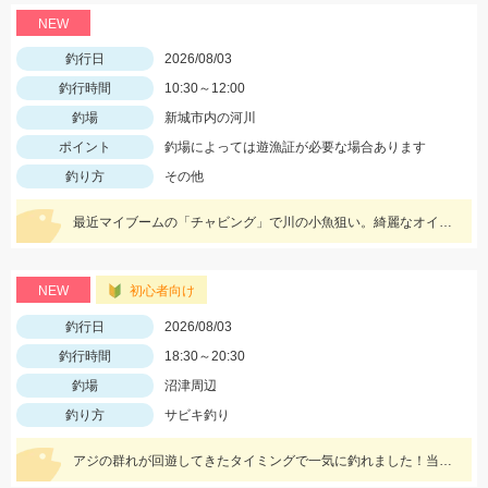
NEW
釣行日
2026/08/03
釣行時間
10:30～12:00
釣場
新城市内の河川
ポイント
釣場によっては遊漁証が必要な場合あります
釣り方
その他
最近マイブームの「チャビング」で川の小魚狙い。綺麗なオイカワが飛び出しました♪途中からはブラックバスの子供がスプーンやスピナーに連続ヒットしてきました。
NEW
初心者向け
釣行日
2026/08/03
釣行時間
18:30～20:30
釣場
沼津周辺
釣り方
サビキ釣り
アジの群れが回遊してきたタイミングで一気に釣れました！当日は、のべ竿と豆アジマッチ・スピード餌つけ器仕掛・生アミエビなどを使用しました。