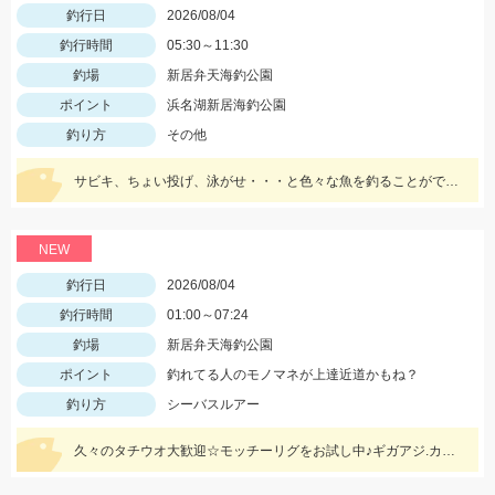
釣行日
2026/08/04
釣行時間
05:30～11:30
釣場
新居弁天海釣公園
ポイント
浜名湖新居海釣公園
釣り方
その他
サビキ、ちょい投げ、泳がせ・・・と色々な魚を釣ることができるので仕掛けも何種類か用意していけば楽しむことができますよ！
NEW
釣行日
2026/08/04
釣行時間
01:00～07:24
釣場
新居弁天海釣公園
ポイント
釣れてる人のモノマネが上達近道かもね？
釣り方
シーバスルアー
久々のタチウオ大歓迎☆モッチーリグをお試し中♪ギガアジ.カマスどこじゃ？