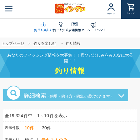
メ
イ
ショップ
ログイン
ン
コ
ン
釣りを楽しむ
釣りを知る
店舗情報
セール・イベント
テ
トップページ
釣りを楽しむ
釣り情報
ン
ツ
あなたのフィッシング情報を大募集！！喜びと悲しみをみんなに大公
に
開！！
移
釣り情報
動
詳細検索
（釣場・釣り方・釣魚が選択できます）
全
19,324
件中
1～10
件を表示
10件
30件
表示件数