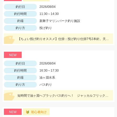
釣行日
2026/08/04
釣行時間
11:30～14:30
釣場
新舞子マリンパーク釣り施設
釣り方
投げ釣り
【ちょい投げ釣りオススメ】仕掛：投げ釣り仕掛7号2本針。天秤：7号。エサ：石ゴカイorゴールドイソメ。誘い方：サビいて止めての繰り返し。
NEW
釣行日
2026/08/04
釣行時間
16:30～17:30
釣場
油ヶ淵水系
釣り方
バス釣り
短時間で油ヶ淵へブラックバス釣りへ！ ジャッカルフリックシェイク3.8のノーシンカーワッキーでGET!
NEW
初心者向け