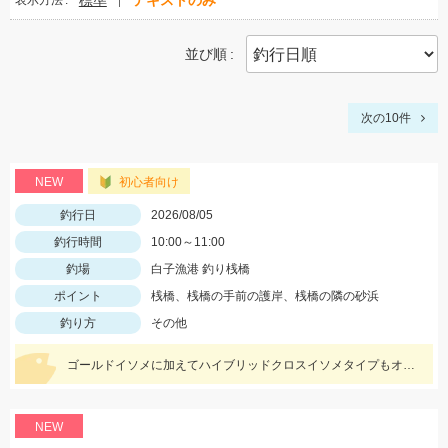
標準
テキストのみ
表示方法
並び順
次の10件
NEW
初心者向け
釣行日
2026/08/05
釣行時間
10:00～11:00
釣場
白子漁港 釣り桟橋
ポイント
桟橋、桟橋の手前の護岸、桟橋の隣の砂浜
釣り方
その他
ゴールドイソメに加えてハイブリッドクロスイソメタイプもオススメです!
NEW