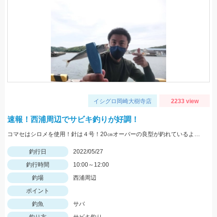
イシグロ岡崎大樹寺店
2233 view
速報！西浦周辺でサビキ釣りが好調！
コマセはシロメを使用！針は４号！20㎝オーバーの良型が釣れているようです！
釣行日
2022/05/27
釣行時間
10:00～12:00
釣場
西浦周辺
ポイント
釣魚
サバ