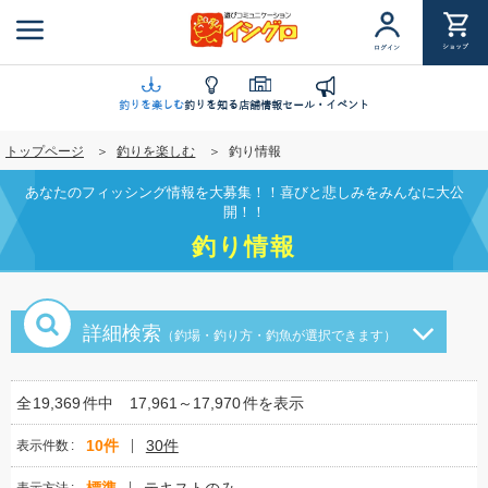
メ
イ
ショップ
ログイン
ン
コ
ン
釣りを楽しむ
釣りを知る
店舗情報
セール・イベント
テ
トップページ
釣りを楽しむ
釣り情報
ン
ツ
あなたのフィッシング情報を大募集！！喜びと悲しみをみんなに大公
に
開！！
移
釣り情報
動
詳細検索
（釣場・釣り方・釣魚が選択できます）
全
19,369
件中
17,961～17,970
件を表示
10件
30件
表示件数