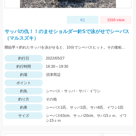
K1
1550 view
サッパの仇！！のませショルダー針Sで泳がせでシーバス
（マルスズキ）
開始早々釣れたサッパを泳がせると、10分でシーバスヒット。その後粘るも肝心のアオリイカが釣れない。
釣行日
2022/05/27
釣行時間
16:30～19:30
釣場
沼津周辺
ポイント
釣魚
シーバス・サッパ・サバ・イワシ
釣り方
その他
釣果
シーバス1匹、サッパ1匹、サバ4匹、イワシ1匹
サイズ
シーバス63cm、サッパ20cm、サバ15ｃｍ、イワ
シ15ｃｍ