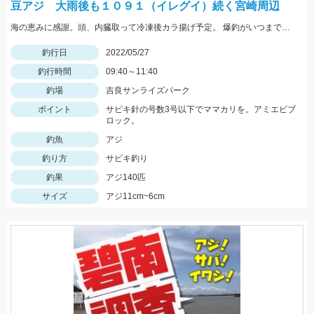
豆アジ 大雨後も１０９１（イレグイ）続く宮崎周辺
海の恵みに感謝。頭、内臓取って冷凍後カラ揚げ予定。 爆釣がいつまで続くか見守りたい。
釣行日
2022/05/27
釣行時間
09:40～11:40
釣場
吉良サンライズパーク
ポイント
サビキ針の号数3号以下でママカリを。アミエビブ
ロック。
釣魚
アジ
釣り方
サビキ釣り
釣果
アジ140匹
サイズ
アジ11cm~6cm