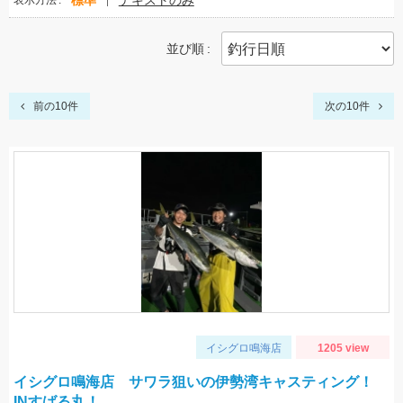
標準
テキストのみ
表示方法
並び順
前の10件
次の10件
イシグロ鳴海店
1205 view
イシグロ鳴海店 サワラ狙いの伊勢湾キャスティング！
INすばる丸！