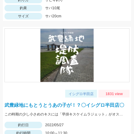
釣り方
サビキ釣り
釣果
サバ10尾
サイズ
サバ20cm
イシグロ半田店
1831 view
武豊緑地にもとうとうあの子が！？〇イシグロ半田店〇
この時期の少し小さめのキスには「早掛キスケイムラジェット」がオススメ！ 武豊緑地でも小型ですがキスが釣れ始めました！皆さんも是非、チャレンジしてみてください！！
釣行日
2022/05/27
釣行時間
10:00～11:30