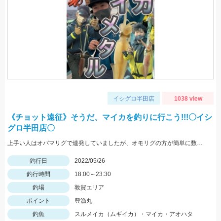
イシグロ半田店
1038 view
《チョット遠征》そうだ、マイカを釣りに行こう!!!〇イシ
グロ半田店〇
上手い人はオバマリグで連発していましたが、オモリグの方が簡単に数を伸ばすことが出来ました!! オモリグ×スイスイドロッパーが大当たり!!
釣行日
2022/05/26
釣行時間
18:00～23:30
釣場
敦賀エリア
ポイント
豊漁丸
釣魚
スルメイカ（ムギイカ）・マイカ・アオハタ