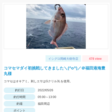
イシグロ岡崎大樹寺店
478 view
コマセマダイ初挑戦してきました＼(^o^)／＠福田港海豊
丸様
コマセはオキアミ。刺しエサはGクリル3Lを使用。
釣行日
2022/05/26
釣行時間
05:00～13:00
釣場
福田周辺
ポイント