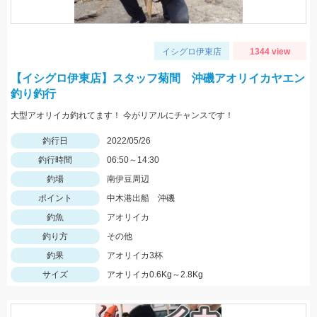
イシグロ伊東店
1344 view
【イシグロ伊東店】スタッフ菊間 沖磯アオリイカヤエン
釣り釣行
大型アオリイカ釣れてます！ 今がリアルにチャンスです！
釣行日
2022/05/26
釣行時間
06:50～14:30
釣場
南伊豆周辺
ポイント
中木港出船 沖磯
釣魚
アオリイカ
釣り方
その他
釣果
アオリイカ3杯
サイズ
アオリイカ0.6Kg～2.8Kg