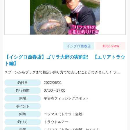
イシグロ西春店
1066 view
【イシグロ西春店】ゴリラ大野の実釣記 【エリアトラウ
ト編】
スプーンからプラグまで幅広い釣り方でで楽しむことができました！ ファミリーでも楽しめる管理釣り場にぜひ！
釣行日
2022/06/01
釣行時間
07:00～17:00
釣場
平谷湖フィッシングスポット
ポイント
釣魚
ニジマス（トラウト全般）
釣り方
トラウトルアー
釣果
ニジマス（トラウト全般）たくさん