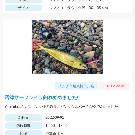
サイズ
ニジマス（トラウト全般）30～35ｃｍ
イシグロ駿東柿田川店
1612 view
沼津サーフシイラ釣れ始めました‼
YouTuberのカズキング様の釣果。ピンクシルバーのジグで釣れました。
釣行日
2022/06/01
釣行時間
15:00～18:00
釣場
沼津市海岸