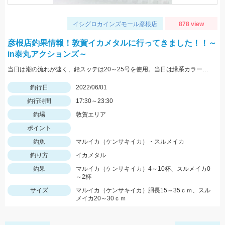
イシグロカインズモール彦根店
878 view
彦根店釣果情報！敦賀イカメタルに行ってきました！！～
in泰丸アクションズ～
当日は潮の流れが速く、鉛スッテは20～25号を使用。当日は緑系カラーのスッテやエギに好反応。
釣行日
2022/06/01
釣行時間
17:30～23:30
釣場
敦賀エリア
ポイント
釣魚
マルイカ（ケンサキイカ）・スルメイカ
釣り方
イカメタル
釣果
マルイカ（ケンサキイカ）4～10杯、スルメイカ0
～2杯
サイズ
マルイカ（ケンサキイカ）胴長15～35ｃｍ、スル
メイカ20～30ｃｍ