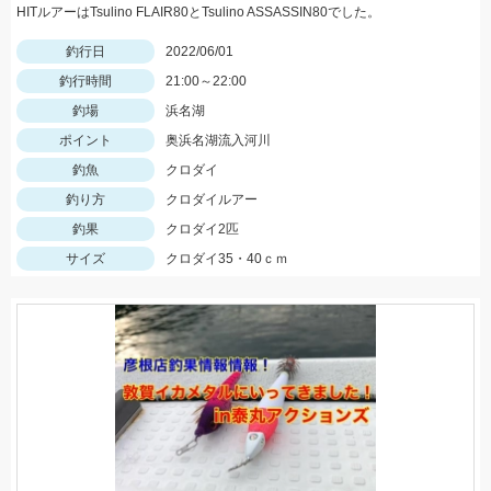
HITルアーはTsulino FLAIR80とTsulino ASSASSIN80でした。
釣行日
2022/06/01
釣行時間
21:00～22:00
釣場
浜名湖
ポイント
奥浜名湖流入河川
釣魚
クロダイ
釣り方
クロダイルアー
釣果
クロダイ2匹
サイズ
クロダイ35・40ｃｍ