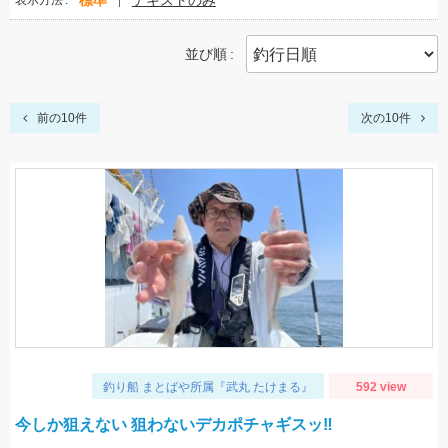
標準
テキストのみ
表示方法
並び順
前の10件
次の10件
釣り船 まとばや所属『武丸 たけまる』
592 view
今しか狙えない 狙わないデカポチャギスッ‼︎