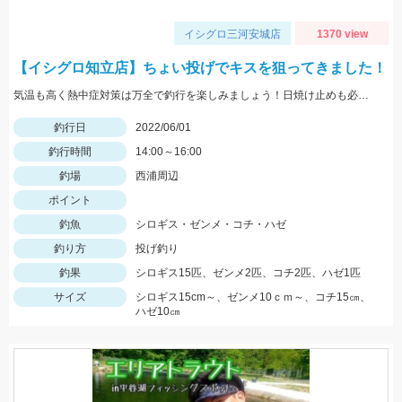
イシグロ三河安城店
1370 view
【イシグロ知立店】ちょい投げでキスを狙ってきました！
気温も高く熱中症対策は万全で釣行を楽しみましょう！日焼け止めも必須アイテムですよ！
釣行日
2022/06/01
釣行時間
14:00～16:00
釣場
西浦周辺
ポイント
釣魚
シロギス・ゼンメ・コチ・ハゼ
釣り方
投げ釣り
釣果
シロギス15匹、ゼンメ2匹、コチ2匹、ハゼ1匹
サイズ
シロギス15cm～、ゼンメ10ｃｍ～、コチ15㎝、
ハゼ10㎝