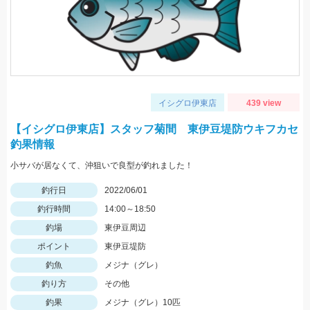
イシグロ伊東店
439 view
【イシグロ伊東店】スタッフ菊間 東伊豆堤防ウキフカセ
釣果情報
小サバが居なくて、沖狙いで良型が釣れました！
釣行日
2022/06/01
釣行時間
14:00～18:50
釣場
東伊豆周辺
ポイント
東伊豆堤防
釣魚
メジナ（グレ）
釣り方
その他
釣果
メジナ（グレ）10匹