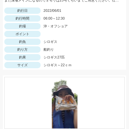
まだ深場メインになるのでオモリは25号くらいまでご用意ください。仕掛けは8号針でOK
釣行日
2022/06/01
釣行時間
06:00～12:30
釣場
沖・オフショア
ポイント
釣魚
シロギス
釣り方
船釣り
釣果
シロギス27匹
サイズ
シロギス～22ｃｍ