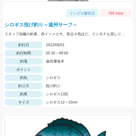
イシグロ磐田店
790 view
シロギス投げ釣り～遠州サーフ～
スタッフ加藤の釣果。赤イソメエサ。投点４色ほど。イシモチも混じりました。
釣行日
2022/06/01
釣行時間
05:30～09:00
釣場
遠州灘海岸
ポイント
釣魚
シロギス
釣り方
投げ釣り
釣果
シロギス13匹
サイズ
シロギス12～20cm