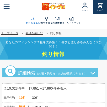
メ
イ
ショップ
ログイン
ン
コ
ン
釣りを楽しむ
釣りを知る
店舗情報
セール・イベント
テ
トップページ
釣りを楽しむ
釣り情報
ン
ツ
あなたのフィッシング情報を大募集！！喜びと悲しみをみんなに大公
に
開！！
移
釣り情報
動
詳細検索
（釣場・釣り方・釣魚が選択できます）
全
19,328
件中
17,851～17,860
件を表示
10件
30件
表示件数