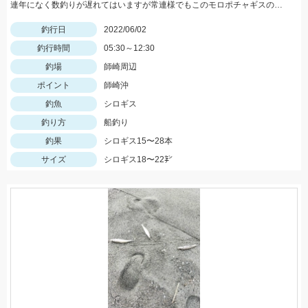
連年になく数釣りが遅れてはいますが常連様でもこのモロポチャギスのデカさには かなり魅力的みたいですよッ(^-^)♡
釣行日
2022/06/02
釣行時間
05:30～12:30
釣場
師崎周辺
ポイント
師崎沖
釣魚
シロギス
釣り方
船釣り
釣果
シロギス15〜28本
サイズ
シロギス18〜22㌢