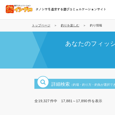
メ
イ
タノシサを追求する遊びコミュニケーションサイト
ン
コ
ン
トップページ
釣りを楽しむ
釣り情報
テ
ン
あなたのフィッ
ツ
に
移
動
詳細検索
（釣場・釣り方・釣魚が選択で
全
19,327
件中
17,881～17,890
件を表示