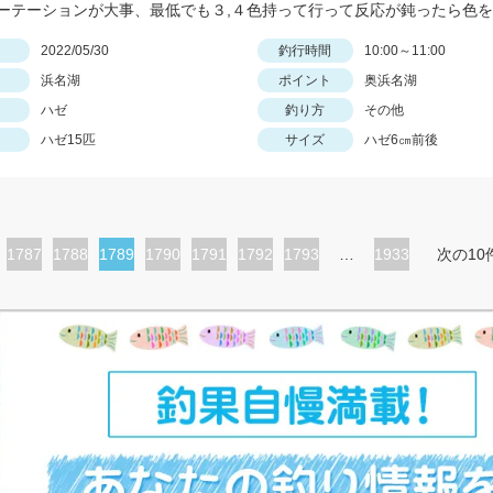
日
2022/05/30
釣行時間
10:00～11:00
浜名湖
ポイント
奥浜名湖
ハゼ
釣り方
その他
ハゼ15匹
サイズ
ハゼ6㎝前後
ペ
1787
ペ
1788
カ
1789
ペ
1790
ペ
1791
ペ
1792
ペ
1793
…
1933
次の10
ー
ー
レ
ー
ー
ー
ー
ジ
ジ
ン
ジ
ジ
ジ
ジ
ト
ペ
ー
ジ