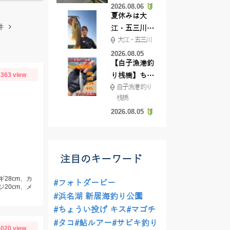
2026.08.06
てきました
夏休みは大
件
江・五三川で
大江・五三川
バスフィッシ
ング♪
2026.08.05
【白子漁港釣
363 view
り桟橋】ちょ
白子漁港 釣り
い投げ釣りが
桟橋
絶好調!キスや
2026.08.05
ハゼが簡単に
釣れますよ💛
注目のキーワード
ギ28cm、カ
#フォトダービー
ジ20cm、メ
#浜名湖 新居海釣り公園
#ちょうい投げ キス
#マゴチ
#タコ
#鮎ルアー
#サビキ釣り
020 view