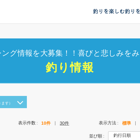
釣りを楽しむ
釣り
シング情報を大募集！！喜びと悲しみをみ
釣り情報
きます）
表示件数
表示方法
10件
30件
標準
並び順