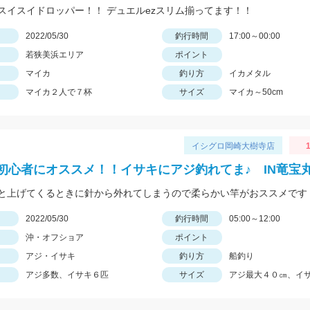
スイスイドロッパー！！ デュエルezスリム揃ってます！！
日
2022/05/30
釣行時間
17:00～00:00
若狭美浜エリア
ポイント
マイカ
釣り方
イカメタル
マイカ２人で７杯
サイズ
マイカ～50cm
イシグロ岡崎大樹寺店
初心者にオススメ！！イサキにアジ釣れてま♪ IN竜宝
と上げてくるときに針から外れてしまうので柔らかい竿がおススメです
日
2022/05/30
釣行時間
05:00～12:00
沖・オフショア
ポイント
アジ・イサキ
釣り方
船釣り
アジ多数、イサキ６匹
サイズ
アジ最大４０㎝、イサ