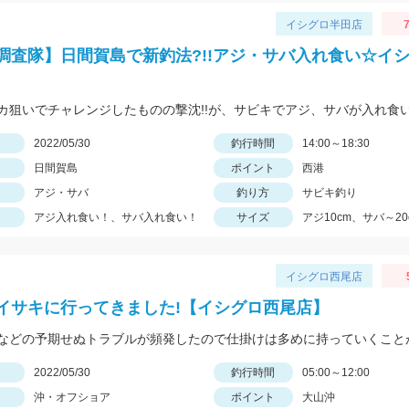
イシグロ半田店
7
調査隊】日間賀島で新釣法?!!アジ・サバ入れ食い☆イ
日
2022/05/30
釣行時間
14:00～18:30
日間賀島
ポイント
西港
アジ・サバ
釣り方
サビキ釣り
アジ入れ食い！、サバ入れ食い！
サイズ
アジ10cm、サバ～20
イシグロ西尾店
イサキに行ってきました!【イシグロ西尾店】
日
2022/05/30
釣行時間
05:00～12:00
沖・オフショア
ポイント
大山沖