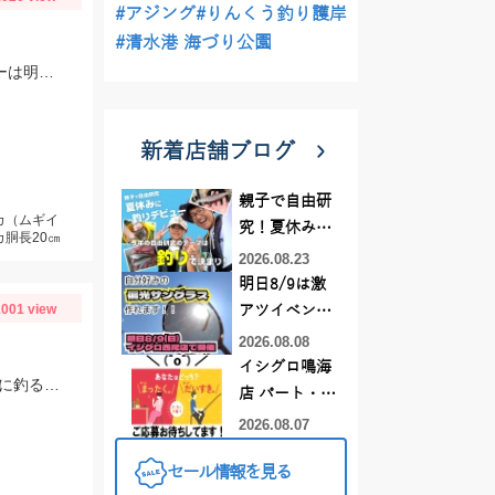
#アジング
#りんくう釣り護岸
#清水港 海づり公園
福井県新漁丸様でイカメタル♪潮が早かったのでスッテは20～25号を使用。カラーは明るめが良かったです。
新着店舗ブログ
親子で自由研
カ（ムギイ
究！夏休みに
カ胴長20㎝
釣りデビュー
2026.08.23
明日8/9は激
001 view
アツイベント
日！！！～オ
2026.08.08
ーダー偏光グ
イシグロ鳴海
当日は時化でなかなかテクニカルでしたが、コロコロスッテ20号でコンスタントに釣る事が出来ました！
ラス受注会～
店 パート・ア
ルバイトスタ
2026.08.07
ッフまだまだ
セール情報を見る
募集中！