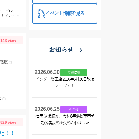
）～30
イベント情報を見る
サキイカ）～
143 view
お知らせ
5号から7号までの針が◎ 当日は20ｍ～30ｍ先でアタリが集中しました!! 浜翔!!!感度ヨシ！！軽さ抜群！！
2026.06.30
店舗情報
イシグロ磐田店 2026年6月30日改装
オープン！
ｃｍ
2026.06.25
その他
石黒 衆 会長が、令和8年浜松市市勢
929 view
功労者表彰を受彰されました
た！！