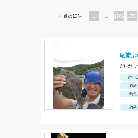
前の10件
1
…
ペ
1785
ペ
1786
ー
ー
ジ
ジ
尾鷲ぶ
グレ針に
釣行
釣場
釣魚
釣果