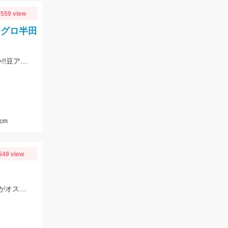
559 view
シグロ半田
アオリイカ狙いでチャレンジしたものの撃沈!!が、サビキでアジ、サバが入れ食い!!豆アジマッチとサビキ三昧をお忘れなく!
cm
549 view
オマツリなどの予期せぬトラブルが頻発したので仕掛けは多めに持っていくことがオススメ!