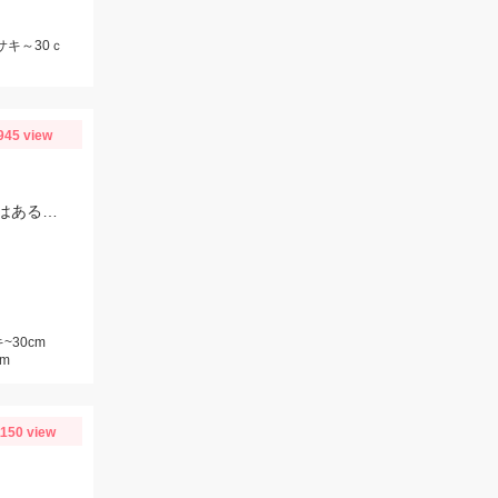
サキ～30ｃ
945 view
おまつりや思わぬ大物に仕掛けを切られてしまうこと多発！仕掛けは１０セットはあると安心です！
~30cm
m
1150 view