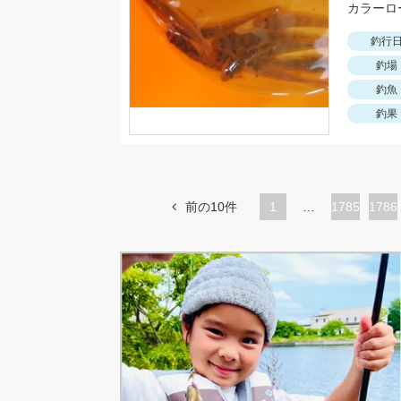
釣行
釣場
釣魚
釣果
前の10件
1
…
ペ
1785
ペ
1786
ー
ー
ジ
ジ