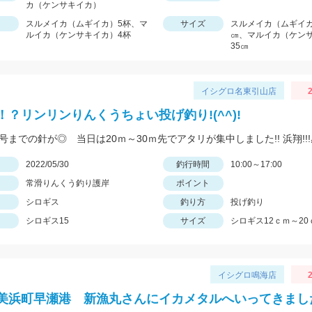
カ（ケンサキイカ）
スルメイカ（ムギイカ）5杯、マ
サイズ
スルメイカ（ムギイカ
ルイカ（ケンサキイカ）4杯
㎝、マルイカ（ケン
35㎝
イシグロ名東引山店
2
！？リンリンりんくうちょい投げ釣り!(^^)!
日
2022/05/30
釣行時間
10:00～17:00
常滑りんくう釣り護岸
ポイント
シロギス
釣り方
投げ釣り
シロギス15
サイズ
シロギス12ｃｍ～20
イシグロ鳴海店
2
美浜町早瀬港 新漁丸さんにイカメタルへいってきまし