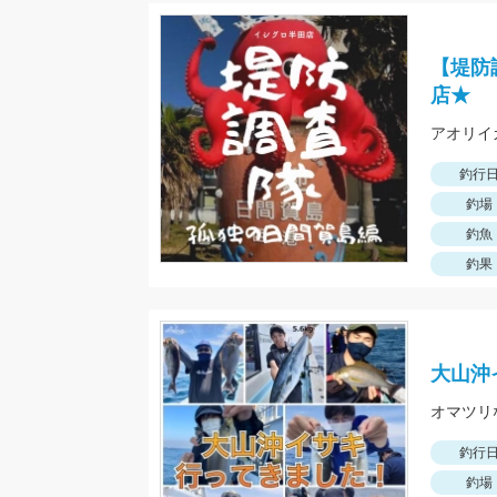
【堤防
店★
釣行
釣場
釣魚
釣果
大山沖
釣行
釣場