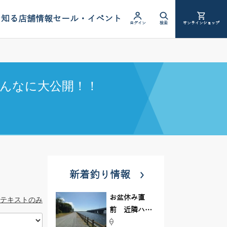
を知る
店舗情報
セール・イベント
ログイン
検索
オンラインショップ
んなに大公開！！
新着釣り情報
お盆休み直
テキストのみ
前 近隣ハゼ
釣り場調査し