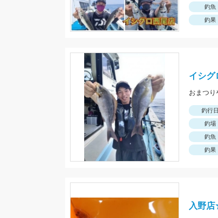
釣魚
釣果
イシグ
釣行
釣場
釣魚
釣果
入野店