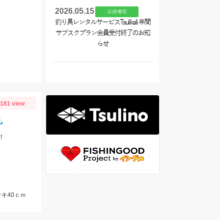
2026.05.15
店舗情報
釣り具レンタルサービスTsulikali 年間
サブスクプラン会員受付終了のお知
らせ
1181 view
丸
！
キ40ｃｍ