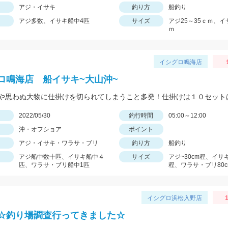
アジ・イサキ
釣り方
船釣り
アジ多数、イサキ船中4匹
サイズ
アジ25～35ｃｍ、イ
ｍ
イシグロ鳴海店
ロ鳴海店 船イサキ~大山沖~
日
2022/05/30
釣行時間
05:00～12:00
沖・オフショア
ポイント
アジ・イサキ・ワラサ・ブリ
釣り方
船釣り
アジ船中数十匹、イサキ船中４
サイズ
アジ~30cm程、イサキ
匹、ワラサ・ブリ船中1匹
程、ワラサ・ブリ80c
イシグロ浜松入野店
☆釣り場調査行ってきました☆