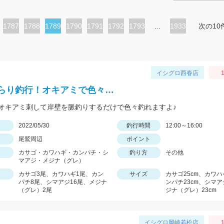
ペ
1787
ペ
1788
カ
1789
ペ
1790
ペ
1791
ペ
1792
ペ
1793
…
1933
次の10
ー
ー
レ
ー
ー
ー
ー
ジ
ジ
ン
ジ
ジ
ジ
ジ
ト
イシグロ西春店
1
ペ
らり釣行！オキアミで色々…
ー
オキアミ刺して岸壁を脈釣りするだけで色々釣れますよ♪
ジ
日
2022/05/30
釣行時間
12:00～16:00
尾鷲周辺
ポイント
カサゴ・カワハギ・カンパチ・シ
釣り方
その他
マアジ・メジナ（グレ）
カサゴ3尾、カワハギ1尾、カン
サイズ
カサゴ25cm、カワハ
パチ8尾、シマアジ16尾、メジナ
ンパチ23cm、シマア
（グレ）2尾
ジナ（グレ）23cm
イシグロ岡崎若松店
1