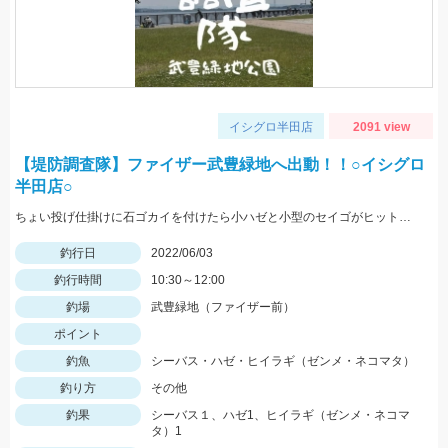
イシグロ半田店
2091 view
【堤防調査隊】ファイザー武豊緑地へ出動！！○イシグロ
半田店○
ちょい投げ仕掛けに石ゴカイを付けたら小ハゼと小型のセイゴがヒット！堤防から10m付近でアタリあり！ サビキ仕掛けを足元に落としたらヒイラギがヒット
釣行日
2022/06/03
釣行時間
10:30～12:00
釣場
武豊緑地（ファイザー前）
ポイント
釣魚
シーバス・ハゼ・ヒイラギ（ゼンメ・ネコマタ）
釣り方
その他
釣果
シーバス１、ハゼ1、ヒイラギ（ゼンメ・ネコマ
タ）1