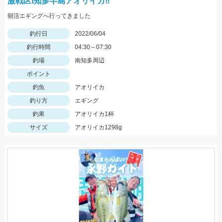
激戦区❗知多半島アオリイカ‼️
朝活エギングへ行ってきました
釣行日
2022/06/04
釣行時間
04:30～07:30
釣場
南知多周辺
ポイント
釣魚
アオリイカ
釣り方
エギング
釣果
アオリイカ1杯
サイズ
アオリイカ1298g