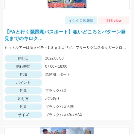
イシグロ広報部
983 view
【FAと行く琵琶湖バスボート】狙いどころとパターン発
見までのキロク…
ヒットルアーは塩入ベティ1.８ｇネコリグ、フリーリグはスタッガークロー５ｇフリーリグでした♪濃い色のワームがＧＯＯＤ★
釣行日
2022/06/03
釣行時間
07:00～18:00
釣場
琵琶湖 ボート
ポイント
釣魚
ブラックバス
釣り方
バス釣り
釣果
ブラックバス６匹
サイズ
ブラックバス49㎝MAX