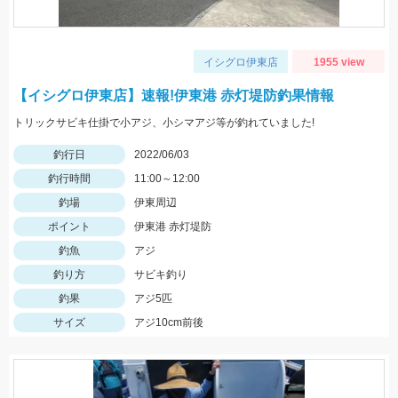
イシグロ伊東店
1955 view
【イシグロ伊東店】速報!伊東港 赤灯堤防釣果情報
トリックサビキ仕掛で小アジ、小シマアジ等が釣れていました!
釣行日
2022/06/03
釣行時間
11:00～12:00
釣場
伊東周辺
ポイント
伊東港 赤灯堤防
釣魚
アジ
釣り方
サビキ釣り
釣果
アジ5匹
サイズ
アジ10cm前後