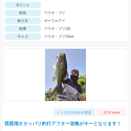
ポイント
釣魚
ワラサ・ブリ
釣り方
サーフルアー
釣果
ワラサ・ブリ1匹
サイズ
ワラサ・ブリ70cm
イシグロ中川かの里店
1174 view
琵琶湖オカッパリ釣行アフター攻略がキーとなります！