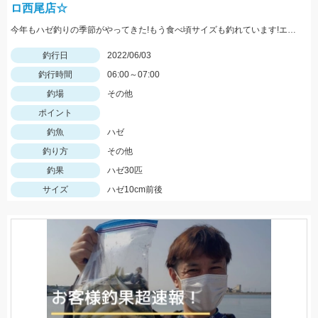
ロ西尾店☆
今年もハゼ釣りの季節がやってきた!もう食べ頃サイズも釣れています!エサは石ゴカイでミャク釣りが吉!
釣行日
2022/06/03
釣行時間
06:00～07:00
釣場
その他
ポイント
釣魚
ハゼ
釣り方
その他
釣果
ハゼ30匹
サイズ
ハゼ10cm前後