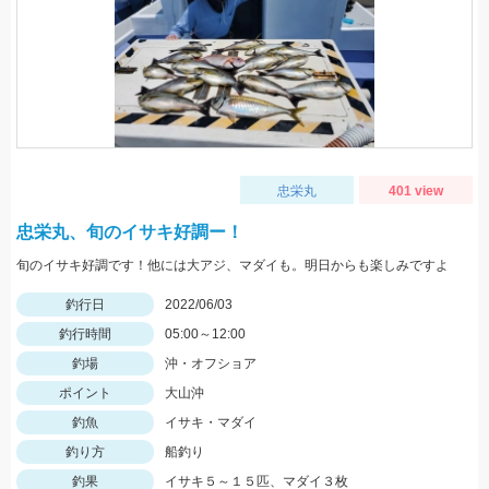
忠栄丸
401 view
忠栄丸、旬のイサキ好調ー！
旬のイサキ好調です！他には大アジ、マダイも。明日からも楽しみですよ
釣行日
2022/06/03
釣行時間
05:00～12:00
釣場
沖・オフショア
ポイント
大山沖
釣魚
イサキ・マダイ
釣り方
船釣り
釣果
イサキ５～１５匹、マダイ３枚