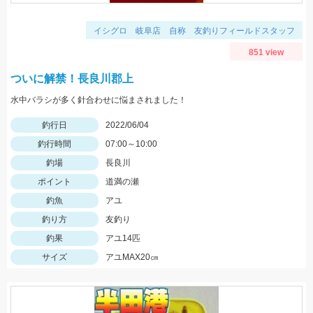
イシグロ 岐阜店 自称 友釣りフィールドスタッフ
851 view
ついに解禁！長良川郡上
水中バラシが多く針合わせに悩まされました！
釣行日
2022/06/04
釣行時間
07:00～10:00
釣場
長良川
ポイント
道満の瀬
釣魚
アユ
釣り方
友釣り
釣果
アユ14匹
サイズ
アユMAX20㎝