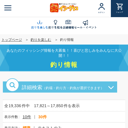
メ
イ
ショップ
ログイン
ン
コ
ン
釣りを楽しむ
釣りを知る
店舗情報
セール・イベント
テ
トップページ
釣りを楽しむ
釣り情報
ン
ツ
あなたのフィッシング情報を大募集！！喜びと悲しみをみんなに大公
に
開！！
移
釣り情報
動
詳細検索
（釣場・釣り方・釣魚が選択できます）
全
19,336
件中
17,821～17,850
件を表示
10件
30件
表示件数