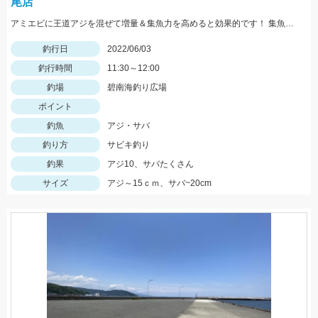
尾店
アミエビに王道アジを混ぜて増量＆集魚力を高めると効果的です！ 集魚版はアタリのある層に合わせてください！
釣行日
2022/06/03
釣行時間
11:30～12:00
釣場
碧南海釣り広場
ポイント
釣魚
アジ・サバ
釣り方
サビキ釣り
釣果
アジ10、サバたくさん
サイズ
アジ～15ｃｍ、サバ~20cm