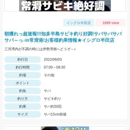
イシグロ半田店
1889 view
朝獲れっ超速報!!!知多半島サビキ釣り好調!サバサバサバ
サバ～っ♪in常滑港!お客様釣果情報★イシグロ半田店
三河湾内が不調の時には伊勢湾側へどうぞ～♪
釣行日
2022/06/03
釣行時間
07:00～08:30
釣場
その他
ポイント
釣魚
サバ
釣り方
サビキ釣り
釣果
サバ約50匹
サイズ
サバ15cm前後