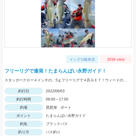
イシグロ岐阜店
2036 view
フリーリグで連発！たまらんばい永野ガイド！
スタッガークロー４インチの、5ｇフリーリグで４匹ＧＥＴ！ウィードの絡みの釣りで釣れてます！
釣行日
2022/06/03
釣行時間
08:00～17:00
釣場
琵琶湖 ボート
ポイント
たまらんばい永野ガイド
釣魚
ブラックバス
釣り方
バス釣り