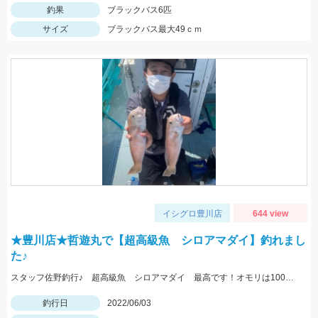
釣果
ブラックバス6匹
サイズ
ブラックバス最大49ｃｍ
イシグロ豊川店
644 view
★豊川店★哲遊丸で【超高級魚 シロアマダイ】釣れまし
た♪
スタッフ佐野釣行♪ 超高級魚 シロアマダイ 最高です！オモリは100号。エサは「ホタルイカ」で連発でした♪
釣行日
2022/06/03