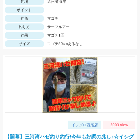
釣場
遠州灘海岸
ポイント
釣魚
マゴチ
釣り方
サーフルアー
釣果
マゴチ1匹
サイズ
マゴチ50cmあるなし
イシグロ西尾店
3003 view
【開幕】三河湾ハゼ釣り釣行!今年も好調の兆し♪☆イシグ