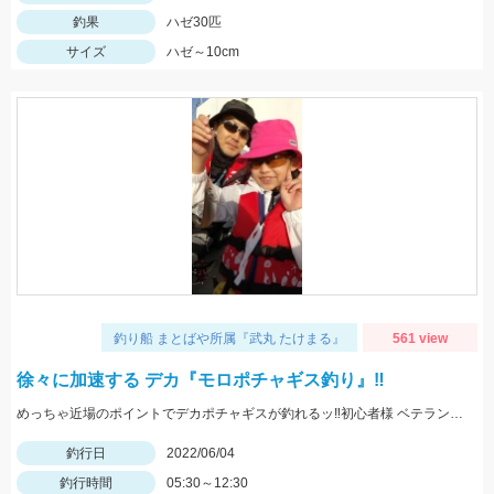
釣果
ハゼ30匹
サイズ
ハゼ～10cm
釣り船 まとばや所属『武丸 たけまる』
561 view
徐々に加速する デカ『モロポチャギス釣り』‼︎
めっちゃ近場のポイントでデカポチャギスが釣れるッ‼︎初心者様 ベテランの方々でも楽しめますッ(о´∀`о)
釣行日
2022/06/04
釣行時間
05:30～12:30