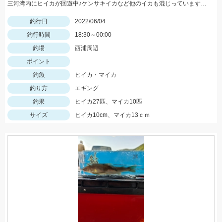
三河湾内にヒイカが回遊中♪ケンサキイカなど他のイカも混じっています。エギ、餌釣りどちらでも釣れてます。
釣行日
2022/06/04
釣行時間
18:30～00:00
釣場
西浦周辺
ポイント
釣魚
ヒイカ・マイカ
釣り方
エギング
釣果
ヒイカ27匹、マイカ10匹
サイズ
ヒイカ10cm、マイカ13ｃｍ