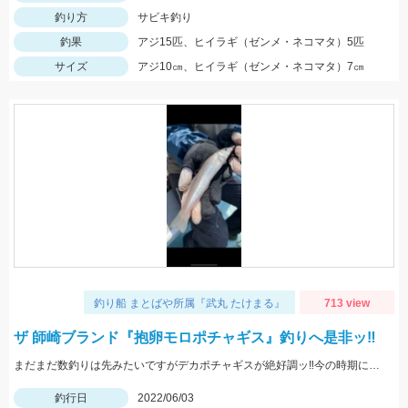
釣り方
サビキ釣り
釣果
アジ15匹、ヒイラギ（ゼンメ・ネコマタ）5匹
サイズ
アジ10㎝、ヒイラギ（ゼンメ・ネコマタ）7㎝
釣り船 まとばや所属『武丸 たけまる』
713 view
ザ 師崎ブランド『抱卵モロポチャギス』釣りへ是非ッ‼︎
まだまだ数釣りは先みたいですがデカポチャギスが絶好調ッ‼︎今の時期にしか釣れないサイズですッ(ﾟ∀ﾟ)
釣行日
2022/06/03