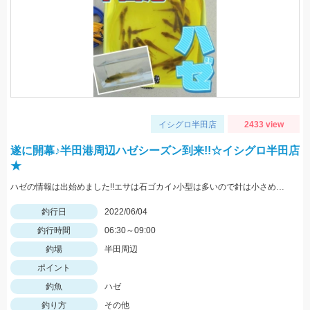
イシグロ半田店
2433 view
遂に開幕♪半田港周辺ハゼシーズン到来!!☆イシグロ半田店
★
ハゼの情報は出始めました!!エサは石ゴカイ♪小型は多いので針は小さめがオススメです
釣行日
2022/06/04
釣行時間
06:30～09:00
釣場
半田周辺
ポイント
釣魚
ハゼ
釣り方
その他