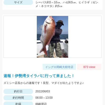
サイズ
シーバス約5～10㎝、ハゼ約5㎝、ヒイラギ（ゼン
メ・ネコマタ）約5㎝
イシグロ岡崎大樹寺店
873 view
速報！伊勢湾タイラバに行って来ました！
ズミシー店長からの速報です！良型、マダイが出たようですよ♪
釣行日
2022/06/03
釣行時間
06:00～13:00
釣場
師崎周辺