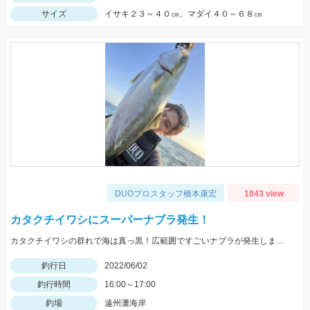
サイズ
イサキ２３～４０㎝、マダイ４０～６８㎝
DUOプロスタッフ橋本康宏
1043 view
カタクチイワシにスーパーナブラ発生！
カタクチイワシの群れで海は真っ黒！広範囲ですごいナブラが発生しました！
釣行日
2022/06/02
釣行時間
16:00～17:00
釣場
遠州灘海岸