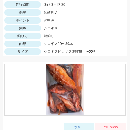
釣行時間
05:30～12:30
釣場
師崎周辺
ポイント
師崎沖
釣魚
シロギス
釣り方
船釣り
釣果
シロギス19〜39本
サイズ
シロギスピンギスほぼ無し〜22㌢
つぎー
790 view