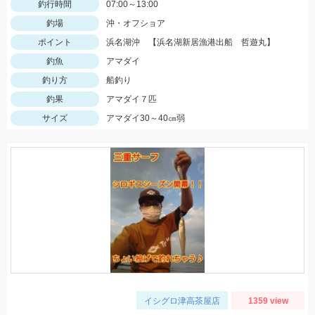
釣行時間
07:00～13:00
釣場
沖・オフショア
ポイント
浜名湖沖 【浜名湖新居漁港出船 哲遊丸】
釣魚
アマダイ
釣り方
船釣り
釣果
アマダイ７匹
サイズ
アマダイ30～40㎝弱
イシグロ津高茶屋店
1359 view