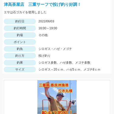
津高茶屋店 三重サーフで投げ釣り好調！
エサは石ゴカイを使用しました
釣行日
2022/06/03
釣行時間
16:00～19:00
釣場
その他
ポイント
釣魚
シロギス・ハゼ・メゴチ
釣り方
投げ釣り
釣果
シロギス多数、ハゼ多数、メゴチ多数
サイズ
シロギス～20ｃｍ、ハゼ5ｃｍ、メゴチ8ｃｍ