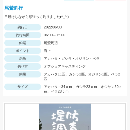
尾鷲釣行
日焼けしながら頑張って釣りました(^_^;)
釣行日
2022/06/03
釣行時間
06:00～15:00
釣場
尾鷲周辺
ポイント
海上
釣魚
アカハタ・ガシラ・オジサン・ベラ
釣り方
オフショアキャスティング
釣果
アカハタ11匹、ガシラ2匹、オジサン1匹、ベラ2
匹
サイズ
アカハタ～34ｃｍ、ガシラ23ｃｍ、オジサン30ｃ
ｍ、ベラ23ｃｍ