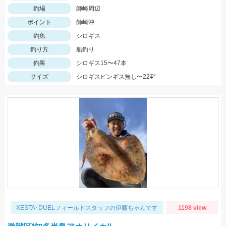
釣場
師崎周辺
ポイント
師崎沖
釣魚
シロギス
釣り方
船釣り
釣果
シロギス15〜47本
サイズ
シロギスピンギス無し〜22㌢
XESTA･DUELフィールドスタッフの伊藤ちゃんです
1198 view