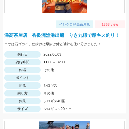
イシグロ津高茶屋店
1363 view
津高茶屋店 香良洲漁港出船 りき丸様で船キス釣り！
エサは石ゴカイ、仕掛けは早掛け針と袖針を使い分けました！
釣行日
2022/06/03
釣行時間
11:00～14:00
釣場
その他
ポイント
釣魚
シロギス
釣り方
その他
釣果
シロギス40匹
サイズ
シロギス～20ｃｍ