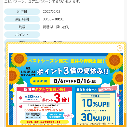
エビパターン、コアユパターンで良型が狙えます。
釣行日
2022/06/02
釣行時間
00:00～00:01
釣場
琵琶湖 陸っぱり
ポイント
釣魚
ブラックバス
×
釣り方
バス釣り
釣果
ブラックバス1匹
サイズ
ブラックバス50ちょい
釣り情報を
投稿する