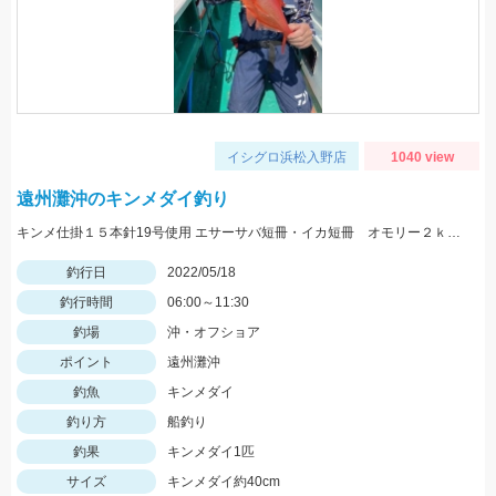
イシグロ浜松入野店
1040 view
遠州灘沖のキンメダイ釣り
キンメ仕掛１５本針19号使用 エサーサバ短冊・イカ短冊 オモリー２ｋｇ使用
釣行日
2022/05/18
釣行時間
06:00～11:30
釣場
沖・オフショア
ポイント
遠州灘沖
釣魚
キンメダイ
釣り方
船釣り
釣果
キンメダイ1匹
サイズ
キンメダイ約40cm