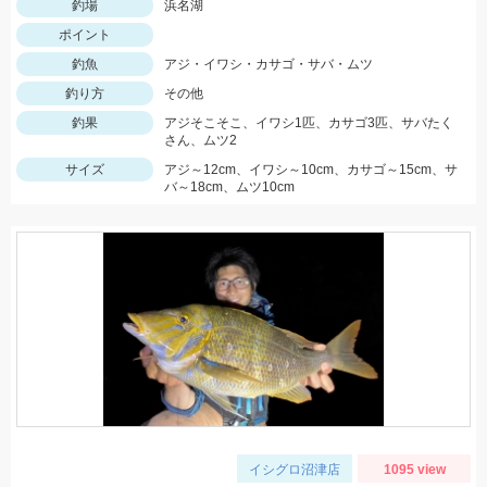
釣場
浜名湖
ポイント
釣魚
アジ・イワシ・カサゴ・サバ・ムツ
釣り方
その他
釣果
アジそこそこ、イワシ1匹、カサゴ3匹、サバたく
さん、ムツ2
サイズ
アジ～12cm、イワシ～10cm、カサゴ～15cm、サ
バ～18cm、ムツ10cm
イシグロ沼津店
1095 view