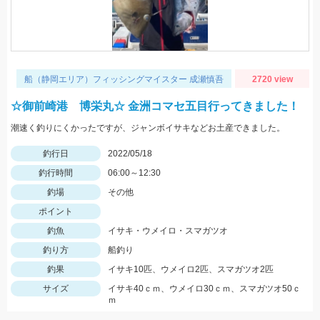
船（静岡エリア）フィッシングマイスター 成瀬慎吾
2720 view
☆御前崎港 博栄丸☆ 金洲コマセ五目行ってきました！
潮速く釣りにくかったですが、ジャンボイサキなどお土産できました。
釣行日
2022/05/18
釣行時間
06:00～12:30
釣場
その他
ポイント
釣魚
イサキ・ウメイロ・スマガツオ
釣り方
船釣り
釣果
イサキ10匹、ウメイロ2匹、スマガツオ2匹
サイズ
イサキ40ｃｍ、ウメイロ30ｃｍ、スマガツオ50ｃ
ｍ