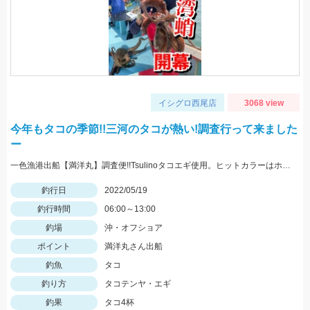
イシグロ西尾店
3068 view
今年もタコの季節!!三河のタコが熱い!調査行って来ました
ー
一色漁港出船【満洋丸】調査便!!Tsulinoタコエギ使用。ヒットカラーはホワイト・レッド
釣行日
2022/05/19
釣行時間
06:00～13:00
釣場
沖・オフショア
ポイント
満洋丸さん出船
釣魚
タコ
釣り方
タコテンヤ・エギ
釣果
タコ4杯