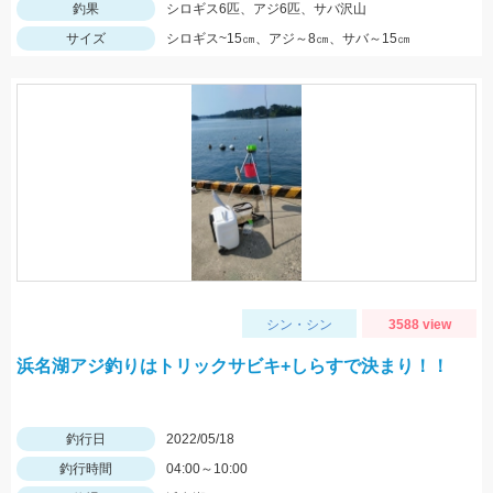
釣果
シロギス6匹、アジ6匹、サバ沢山
サイズ
シロギス~15㎝、アジ～8㎝、サバ～15㎝
シン・シン
3588 view
浜名湖アジ釣りはトリックサビキ+しらすで決まり！！
釣行日
2022/05/18
釣行時間
04:00～10:00