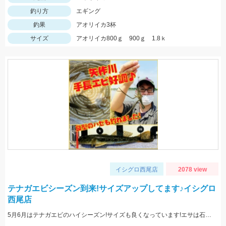
釣り方
エギング
釣果
アオリイカ3杯
サイズ
アオリイカ800ｇ 900ｇ 1.8ｋ
イシグロ西尾店
2078 view
テナガエビシーズン到来!サイズアップしてます♪イシグロ
西尾店
5月6月はテナガエビのハイシーズン!サイズも良くなっています!エサは石ゴカイで、小さく切ると針掛かりアップします!