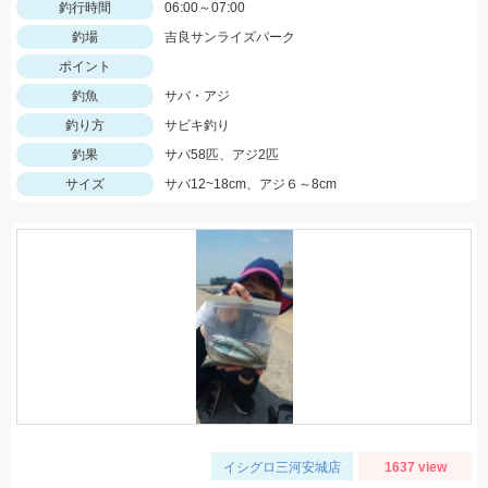
釣行時間
06:00～07:00
釣場
吉良サンライズパーク
ポイント
釣魚
サバ・アジ
釣り方
サビキ釣り
釣果
サバ58匹、アジ2匹
サイズ
サバ12~18cm、アジ６～8cm
イシグロ三河安城店
1637 view