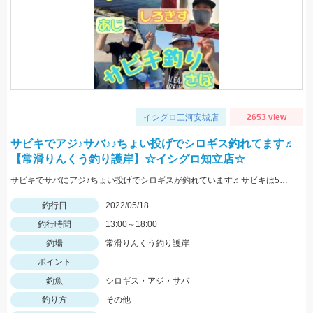
イシグロ三河安城店
2653 view
サビキでアジ♪サバ♪♪ちょい投げでシロギス釣れてます♬
【常滑りんくう釣り護岸】☆イシグロ知立店☆
サビキでサバにアジ♪ちょい投げでシロギスが釣れています♬サビキは5号前後の針がオススメです☆
釣行日
2022/05/18
釣行時間
13:00～18:00
釣場
常滑りんくう釣り護岸
ポイント
釣魚
シロギス・アジ・サバ
釣り方
その他