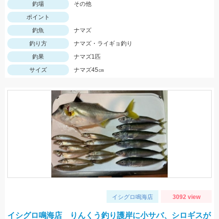
釣場
その他
ポイント
釣魚
ナマズ
釣り方
ナマズ・ライギョ釣り
釣果
ナマズ1匹
サイズ
ナマズ45㎝
イシグロ鳴海店
3092 view
イシグロ鳴海店 りんくう釣り護岸に小サバ、シロギスが