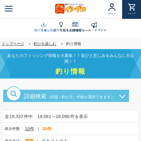
メ
イ
ショップ
ログイン
ン
コ
ン
釣りを楽しむ
釣りを知る
店舗情報
セール・イベント
テ
トップページ
釣りを楽しむ
釣り情報
ン
ツ
あなたのフィッシング情報を大募集！！喜びと悲しみをみんなに大公
に
開！！
移
釣り情報
動
詳細検索
（釣場・釣り方・釣魚が選択できます）
全
19,337
件中
18,061～18,090
件を表示
10件
30件
表示件数