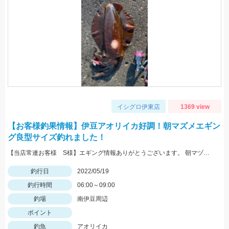
イシグロ伊東店
1369 view
【お客様釣果情報】伊豆アオリイカ好調！朝マズメエギン
グ良型サイズ釣れました！
【当店常連お客様 S様】エギング情報ありがとうございます。 朝マヅメの時間帯３杯立て続けに、1.8㌔・800ｇ・900ｇが釣れました！ 1.8㌔のヒットエギは【エギ王Ｋ3.5号 黒潮ＳＰ マッスルファイト】
釣行日
2022/05/19
釣行時間
06:00～09:00
釣場
南伊豆周辺
ポイント
釣魚
アオリイカ