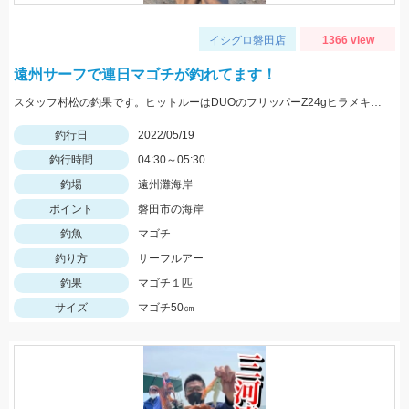
イシグロ磐田店
1366 view
遠州サーフで連日マゴチが釣れてます！
スタッフ村松の釣果です。ヒットルーはDUOのフリッパーZ24gヒラメキャンディ！
釣行日
2022/05/19
釣行時間
04:30～05:30
釣場
遠州灘海岸
ポイント
磐田市の海岸
釣魚
マゴチ
釣り方
サーフルアー
釣果
マゴチ１匹
サイズ
マゴチ50㎝