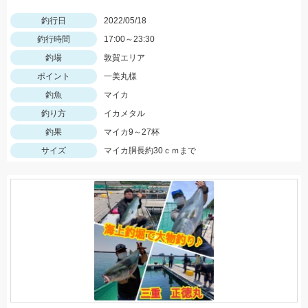
釣行日
2022/05/18
釣行時間
17:00～23:30
釣場
敦賀エリア
ポイント
一美丸様
釣魚
マイカ
釣り方
イカメタル
釣果
マイカ9～27杯
サイズ
マイカ胴長約30ｃｍまで