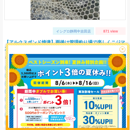
イシグロ静岡中吉田店
871 view
【アルクスポンド焼津】雨後は管理釣り場で楽しくニジマ
ス釣り！
×
ミノー（シュヴァーンシャッドHFやダブルクラッチ45F1）のハイフロート釣法に好反応でした！
釣行日
2022/05/18
釣行時間
11:00～13:30
釣場
アルクスポンド焼津
ポイント
釣り情報を
投稿する
釣魚
ニジマス（トラウト全般）
釣り方
トラウトルアー
釣果
ニジマス（トラウト全般）10匹以上
サイズ
ニジマス（トラウト全般）25~35cm