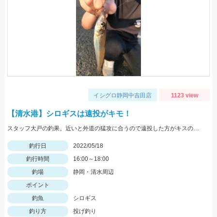
イシグロ静岡中吉田店
1123 view
【清水港】シロギスは遠投がキモ！
スタッフ大戸の釣果。近いと外道の猛攻に合うので遠投した方がキスのアタリが出る。イシグロの赤イソメ使用。
釣行日
2022/05/18
釣行時間
16:00～18:00
釣場
静岡・清水周辺
ポイント
釣魚
シロギス
釣り方
投げ釣り