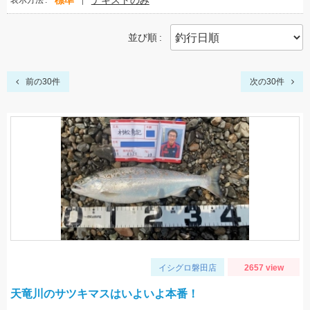
標準
テキストのみ
表示方法
並び順
前の30件
次の30件
イシグロ磐田店
2657 view
天竜川のサツキマスはいよいよ本番！