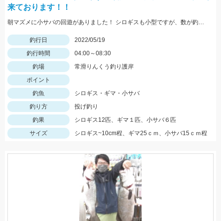
来ております！！
朝マズメに小サバの回遊がありました！ シロギスも小型ですが、数が釣れていますよ！
釣行日
2022/05/19
釣行時間
04:00～08:30
釣場
常滑りんくう釣り護岸
ポイント
釣魚
シロギス・ギマ・小サバ
釣り方
投げ釣り
釣果
シロギス12匹、ギマ１匹、小サバ６匹
サイズ
シロギス~10cm程、ギマ25ｃｍ、小サバ15ｃｍ程