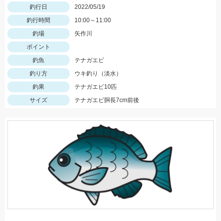
釣行日
2022/05/19
釣行時間
10:00～11:00
釣場
矢作川
ポイント
釣魚
テナガエビ
釣り方
ウキ釣り（淡水）
釣果
テナガエビ10匹
サイズ
テナガエビ胴長7cm前後