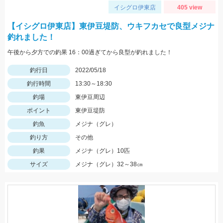
イシグロ伊東店
405 view
【イシグロ伊東店】東伊豆堤防、ウキフカセで良型メジナ
釣れました！
午後から夕方での釣果 16：00過ぎてから良型が釣れました！
釣行日
2022/05/18
釣行時間
13:30～18:30
釣場
東伊豆周辺
ポイント
東伊豆堤防
釣魚
メジナ（グレ）
釣り方
その他
釣果
メジナ（グレ）10匹
サイズ
メジナ（グレ）32～38㎝