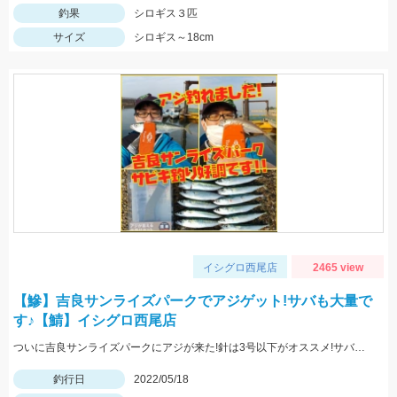
釣果
シロギス３匹
サイズ
シロギス～18cm
イシグロ西尾店
2465 view
【鰺】吉良サンライズパークでアジゲット!サバも大量で
す♪【鯖】イシグロ西尾店
ついに吉良サンライズパークにアジが来た!針は3号以下がオススメ!サバは大漁!小型のメタルジグでも楽しめます♪
釣行日
2022/05/18