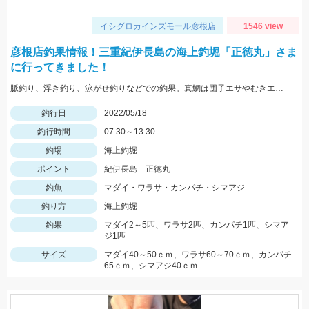
イシグロカインズモール彦根店
1546 view
彦根店釣果情報！三重紀伊長島の海上釣堀「正徳丸」さま
に行ってきました！
脈釣り、浮き釣り、泳がせ釣りなどでの釣果。真鯛は団子エサやむきエビ、冷凍ボケなどに好反応。青物はキビナゴや鰹のハラモなどでヒット。
釣行日
2022/05/18
釣行時間
07:30～13:30
釣場
海上釣堀
ポイント
紀伊長島 正徳丸
釣魚
マダイ・ワラサ・カンパチ・シマアジ
釣り方
海上釣堀
釣果
マダイ2～5匹、ワラサ2匹、カンパチ1匹、シマア
ジ1匹
サイズ
マダイ40～50ｃｍ、ワラサ60～70ｃｍ、カンパチ
65ｃｍ、シマアジ40ｃｍ