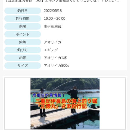
【当店常連お客様 S様】エギング情報ありがとうございます！ 夕方から夜にかけての時間帯で800ｇサイズゲット！
釣行日
2022/05/18
釣行時間
16:00～20:00
釣場
南伊豆周辺
ポイント
釣魚
アオリイカ
釣り方
エギング
釣果
アオリイカ1杯
サイズ
アオリイカ800g