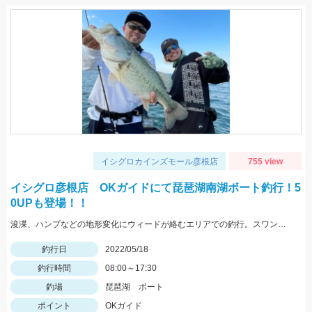
イシグロカインズモール彦根店
755 view
イシグロ彦根店 OKガイドにて琵琶湖南湖ボート釣行！5
0UPも登場！！
浚渫、ハンプなどの地形変化にウィードが絡むエリアでの釣行。スワンプクローラーでの釣果でした。
釣行日
2022/05/18
釣行時間
08:00～17:30
釣場
琵琶湖 ボート
ポイント
OKガイド