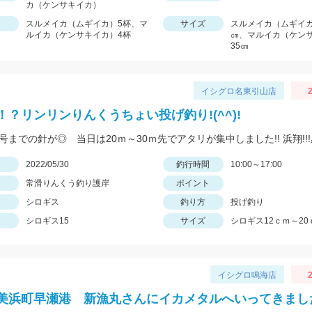
カ（ケンサキイカ）
スルメイカ（ムギイカ）5杯、マ
サイズ
スルメイカ（ムギイカ
ルイカ（ケンサキイカ）4杯
㎝、マルイカ（ケン
35㎝
イシグロ名東引山店
2
！？リンリンりんくうちょい投げ釣り!(^^)!
日
2022/05/30
釣行時間
10:00～17:00
常滑りんくう釣り護岸
ポイント
シロギス
釣り方
投げ釣り
シロギス15
サイズ
シロギス12ｃｍ～20
イシグロ鳴海店
2
美浜町早瀬港 新漁丸さんにイカメタルへいってきまし