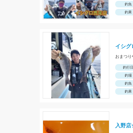
釣魚
釣果
イシグ
釣行
釣場
釣魚
釣果
入野店