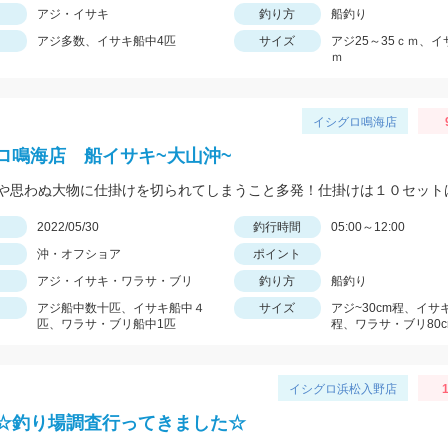
アジ・イサキ
釣り方
船釣り
アジ多数、イサキ船中4匹
サイズ
アジ25～35ｃｍ、イ
ｍ
イシグロ鳴海店
ロ鳴海店 船イサキ~大山沖~
日
2022/05/30
釣行時間
05:00～12:00
沖・オフショア
ポイント
アジ・イサキ・ワラサ・ブリ
釣り方
船釣り
アジ船中数十匹、イサキ船中４
サイズ
アジ~30cm程、イサキ
匹、ワラサ・ブリ船中1匹
程、ワラサ・ブリ80c
イシグロ浜松入野店
☆釣り場調査行ってきました☆