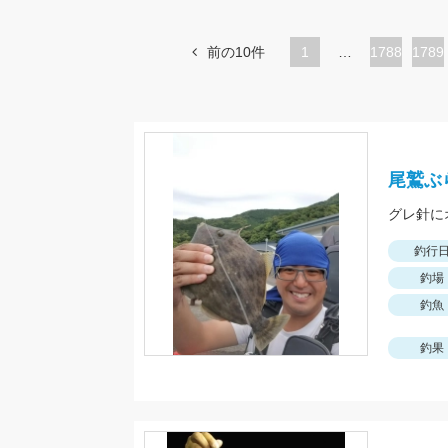
前の10件
1
…
ペ
1788
ペ
1789
ー
ー
ジ
ジ
尾鷲ぶ
グレ針に
釣行
釣場
釣魚
釣果