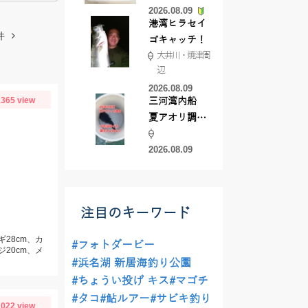
2026.08.09
港湾ヒラセイ
件
ゴキャッチ！
大井川・焼津周
辺
2026.08.09
365 view
三河湾内船
夏アオリ調
査！
2026.08.09
注目のキーワード
ギ28cm、カ
#フォトダービー
ジ20cm、メ
#浜名湖 新居海釣り公園
#ちょうい投げ キス
#マゴチ
#タコ
#鮎ルアー
#サビキ釣り
022 view