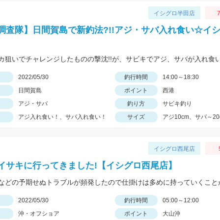
イシグロ半田店
7
調査隊】日間賀島で新釣法?!!アジ・サバ入れ食い☆イ
日
2022/05/30
釣行時間
14:00～18:30
日間賀島
ポイント
西港
アジ・サバ
釣り方
サビキ釣り
アジ入れ食い！、サバ入れ食い！
サイズ
アジ10cm、サバ～20
イシグロ西尾店
イサキに行ってきました!【イシグロ西尾店】
日
2022/05/30
釣行時間
05:00～12:00
沖・オフショア
ポイント
大山沖