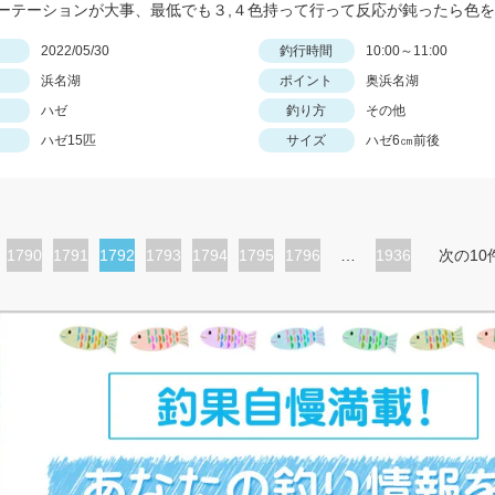
日
2022/05/30
釣行時間
10:00～11:00
浜名湖
ポイント
奥浜名湖
ハゼ
釣り方
その他
ハゼ15匹
サイズ
ハゼ6㎝前後
ペ
1790
ペ
1791
カ
1792
ペ
1793
ペ
1794
ペ
1795
ペ
1796
…
1936
次の10
ー
ー
レ
ー
ー
ー
ー
ジ
ジ
ン
ジ
ジ
ジ
ジ
ト
ペ
ー
ジ