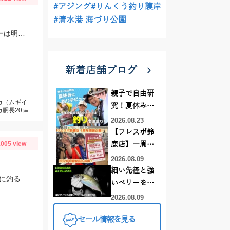
#アジング
#りんくう釣り護岸
#清水港 海づり公園
福井県新漁丸様でイカメタル♪潮が早かったのでスッテは20～25号を使用。カラーは明るめが良かったです。
新着店舗ブログ
親子で自由研
カ（ムギイ
究！夏休みに
カ胴長20㎝
釣りデビュー
2026.08.23
【フレスポ鈴
005 view
鹿店】一周年
記念セール開
2026.08.09
催中！新製品
細い先径と強
当日は時化でなかなかテクニカルでしたが、コロコロスッテ20号でコンスタントに釣る事が出来ました！
ルアーロッド
いベリーをど
もお買い
う活かすか |
2026.08.09
得！！！
LOGIGEAR AJ
セール情報を見る
プラス510の