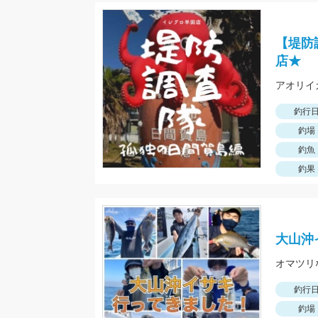
【堤防
店★
釣行
釣場
釣魚
釣果
大山沖
釣行
釣場