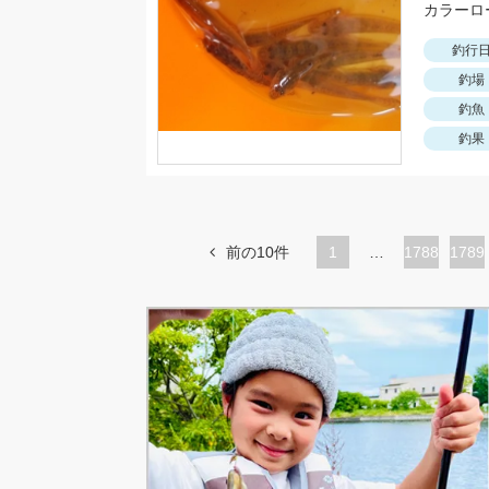
釣行
釣場
釣魚
釣果
前の10件
1
…
ペ
1788
ペ
1789
ー
ー
ジ
ジ