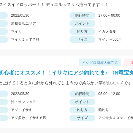
スイスイドロッパー！！ デュエルezスリム揃ってます！！
日
2022/05/30
釣行時間
17:00～00:00
若狭美浜エリア
ポイント
マイカ
釣り方
イカメタル
マイカ２人で７杯
サイズ
マイカ～50cm
イシグロ岡崎大樹寺店
初心者にオススメ！！イサキにアジ釣れてま♪ IN竜宝
と上げてくるときに針から外れてしまうので柔らかい竿がおススメです
日
2022/05/30
釣行時間
05:00～12:00
沖・オフショア
ポイント
アジ・イサキ
釣り方
船釣り
アジ多数、イサキ６匹
サイズ
アジ最大４０㎝、イサ