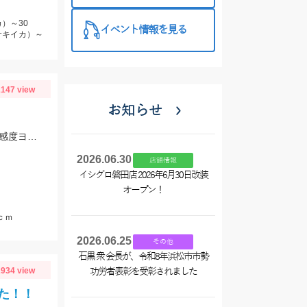
特徴と考え方
）～30
イベント情報を見る
サキイカ）～
147 view
お知らせ
5号から7号までの針が◎ 当日は20ｍ～30ｍ先でアタリが集中しました!! 浜翔!!!感度ヨシ！！軽さ抜群！！
2026.06.30
店舗情報
イシグロ磐田店 2026年6月30日改装
オープン！
ｃｍ
2026.06.25
その他
石黒 衆 会長が、令和8年浜松市市勢
934 view
功労者表彰を受彰されました
た！！