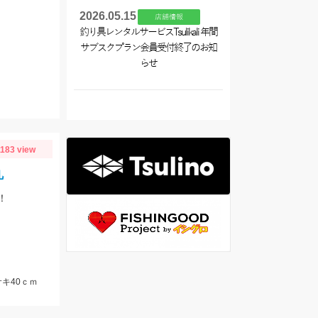
2026.05.15
店舗情報
釣り具レンタルサービスTsulikali 年間
サブスクプラン会員受付終了のお知
らせ
1183 view
丸
！
キ40ｃｍ