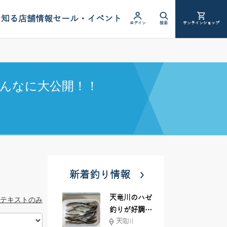
を知る
店舗情報
セール・イベント
ログイン
検索
オンラインショップ
んなに大公開！！
新着釣り情報
天竜川のハゼ
テキストのみ
釣りが好調で
天竜川
す！