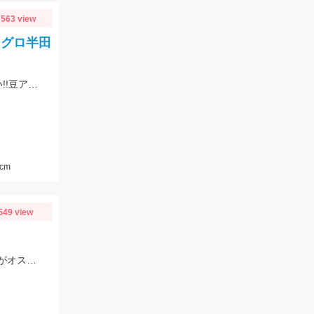
563 view
シグロ半田
アオリイカ狙いでチャレンジしたものの撃沈!!が、サビキでアジ、サバが入れ食い!!豆アジマッチとサビキ三昧をお忘れなく!
cm
549 view
オマツリなどの予期せぬトラブルが頻発したので仕掛けは多めに持っていくことがオススメ!