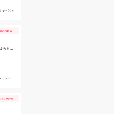
サキ～30ｃ
945 view
おまつりや思わぬ大物に仕掛けを切られてしまうこと多発！仕掛けは１０セットはあると安心です！
~30cm
m
1152 view