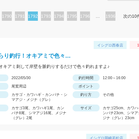
ペ
1790
ペ
1791
カ
1792
ペ
1793
ペ
1794
ペ
1795
ペ
1796
…
1936
次の10
ー
ー
レ
ー
ー
ー
ー
ジ
ジ
ン
ジ
ジ
ジ
ジ
ト
イシグロ西春店
1
ペ
らり釣行！オキアミで色々…
ー
オキアミ刺して岸壁を脈釣りするだけで色々釣れますよ♪
ジ
日
2022/05/30
釣行時間
12:00～16:00
尾鷲周辺
ポイント
カサゴ・カワハギ・カンパチ・シ
釣り方
その他
マアジ・メジナ（グレ）
カサゴ3尾、カワハギ1尾、カン
サイズ
カサゴ25cm、カワハ
パチ8尾、シマアジ16尾、メジナ
ンパチ23cm、シマア
（グレ）2尾
ジナ（グレ）23cm
イシグロ岡崎若松店
1