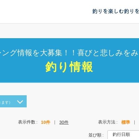
釣りを楽しむ
釣り
シング情報を大募集！！喜びと悲しみをみ
釣り情報
きます）
表示件数
表示方法
10件
30件
標準
並び順