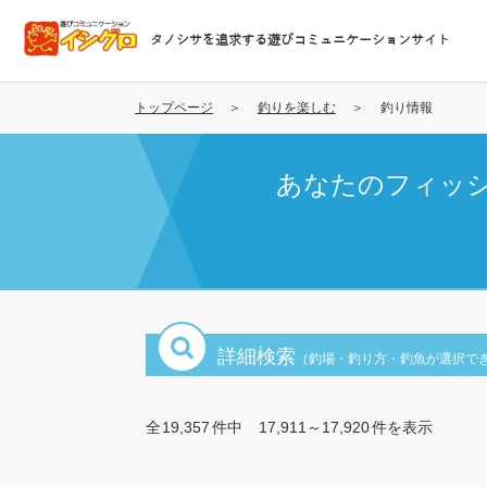
メ
イ
タノシサを追求する遊びコミュニケーションサイト
ン
コ
ン
トップページ
釣りを楽しむ
釣り情報
テ
ン
あなたのフィッ
ツ
に
移
動
詳細検索
（釣場・釣り方・釣魚が選択で
全
19,357
件中
17,911～17,920
件を表示