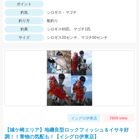
ポイント
釣魚
シロギス・マゴチ
釣り方
船釣り
釣果
シロギス60匹、マゴチ1匹
サイズ
シロギス20センチ、マゴチ50センチ
イシグロ伊東店
7609 view
【城ケ崎エリア】地磯良型ロックフィッシュ＆イサキ好
調！！青物の気配も！【イシグロ伊東店】