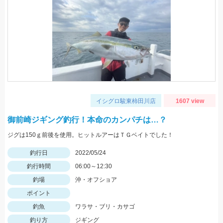
イシグロ駿東柿田川店
1607 view
御前崎ジギング釣行！本命のカンパチは…？
ジグは150ｇ前後を使用。ヒットルアーはＴＧベイトでした！
釣行日
2022/05/24
釣行時間
06:00～12:30
釣場
沖・オフショア
ポイント
釣魚
ワラサ・ブリ・カサゴ
釣り方
ジギング