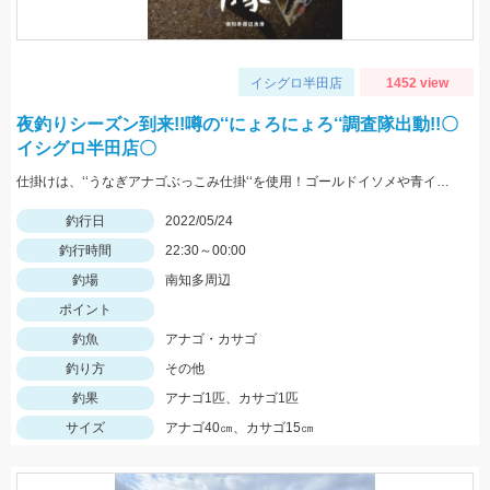
イシグロ半田店
1452 view
夜釣りシーズン到来!!噂の‘‘にょろにょろ‘‘調査隊出動!!〇
イシグロ半田店〇
仕掛けは、‘‘うなぎアナゴぶっこみ仕掛‘‘を使用！ゴールドイソメや青イソメの房掛けがオススメ‼
釣行日
2022/05/24
釣行時間
22:30～00:00
釣場
南知多周辺
ポイント
釣魚
アナゴ・カサゴ
釣り方
その他
釣果
アナゴ1匹、カサゴ1匹
サイズ
アナゴ40㎝、カサゴ15㎝