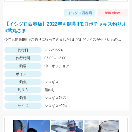
イシグロ西春店
896 view
【イシグロ西春店】2022年も開幕‼モロポチャキス釣り♪i
n武丸さま
今年も開幕‼船キス釣りに行ってきました‼まだまだサイズが小さいものも混じりますが、ハリは8～10号の方が掛かりがよくオススメですよ‼
釣行日
2022/05/24
釣行時間
06:00～13:00
釣場
沖・オフショア
ポイント
釣魚
シロギス
釣り方
船釣り
釣果
シロギス74匹
サイズ
シロギス~22cm