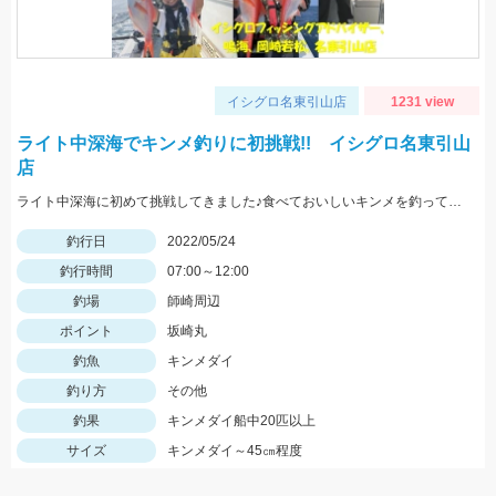
イシグロ名東引山店
1231 view
ライト中深海でキンメ釣りに初挑戦!! イシグロ名東引山
店
ライト中深海に初めて挑戦してきました♪食べておいしいキンメを釣ってみてはいかがでしょうか？ 水深300～400ｍで仕掛けは5～8本針のライト中深海用胴突き仕掛けに250号のオモリを使用しました
釣行日
2022/05/24
釣行時間
07:00～12:00
釣場
師崎周辺
ポイント
坂崎丸
釣魚
キンメダイ
釣り方
その他
釣果
キンメダイ船中20匹以上
サイズ
キンメダイ～45㎝程度