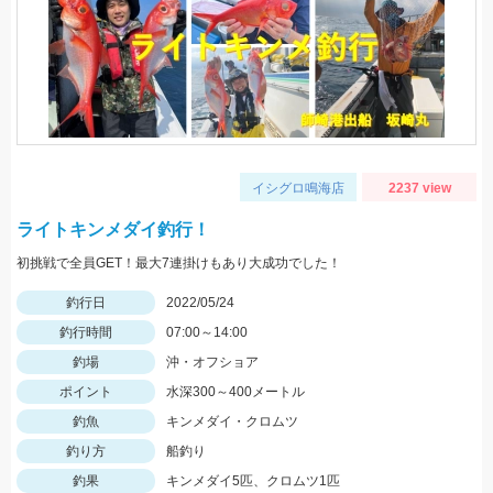
イシグロ鳴海店
2237 view
ライトキンメダイ釣行！
初挑戦で全員GET！最大7連掛けもあり大成功でした！
釣行日
2022/05/24
釣行時間
07:00～14:00
釣場
沖・オフショア
ポイント
水深300～400メートル
釣魚
キンメダイ・クロムツ
釣り方
船釣り
釣果
キンメダイ5匹、クロムツ1匹