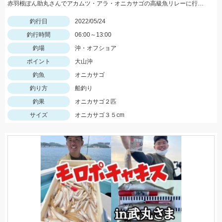
赤羽根ぽん助丸さんでアカムツ・アラ・オニカサゴの高級魚リレーに行ってきました。下潮が動かず苦戦しましたがオニカサゴGETです
釣行日
2022/05/24
釣行時間
06:00～13:00
釣場
沖・オフショア
ポイント
大山沖
釣魚
オニカサゴ
釣り方
船釣り
釣果
オニカサゴ２匹
サイズ
オニカサゴ３５cm