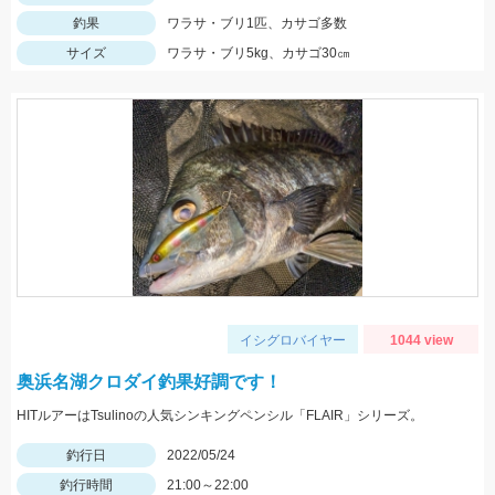
釣果
ワラサ・ブリ1匹、カサゴ多数
サイズ
ワラサ・ブリ5kg、カサゴ30㎝
イシグロバイヤー
1044 view
奥浜名湖クロダイ釣果好調です！
HITルアーはTsulinoの人気シンキングペンシル「FLAIR」シリーズ。
釣行日
2022/05/24
釣行時間
21:00～22:00