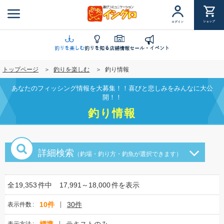
メ
イ
ショップ
ログイン
ン
コ
ン
釣りを楽しむ
釣りを知る
店舗情報
セール・イベント
テ
トップページ
釣りを楽しむ
釣り情報
ン
ツ
あなたのフィッシング情報を大募集！！喜びと悲しみをみんなに大公
に
開！！
移
釣り情報
動
詳細検索
（釣場・釣り方・釣魚が選択できます）
全
19,353
件中
17,991～18,000
件を表示
10件
30件
表示件数