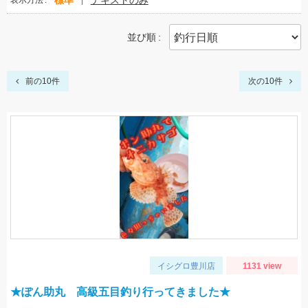
標準
テキストのみ
表示方法
並び順
前の10件
次の10件
イシグロ豊川店
1131 view
★ぽん助丸 高級五目釣り行ってきました★