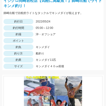
イシグロ岡崎若松店【気軽に高級魚！】師崎出船でライト
キンメ釣り！
師崎出船で比較的ライトなタックルでキンメダイが狙えます。
釣行日
2022/05/24
釣行時間
05:00～12:00
釣場
沖・オフショア
ポイント
釣魚
キンメダイ
釣り方
船釣り
釣果
キンメダイ11匹
サイズ
キンメダイ４０㎝前後