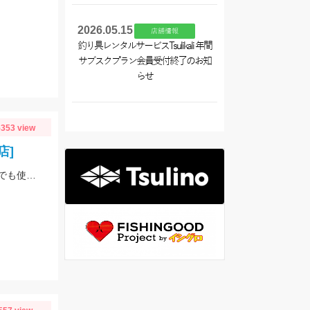
2026.05.15
店舗情報
釣り具レンタルサービスTsulikali 年間
サブスクプラン会員受付終了のお知
らせ
353 view
店]
遂に！碧南海釣り公園でもシロギスが釣れました！！仕掛けは船でもちょい投げでも使いやすい「師崎沖船キス仕掛け」！えさは石ゴカイがオススメ♪