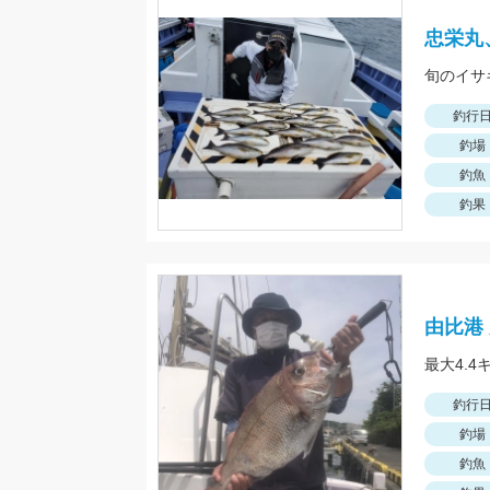
忠栄丸
旬のイサ
釣行
釣場
釣魚
釣果
由比港
最大4.4
釣行
釣場
釣魚