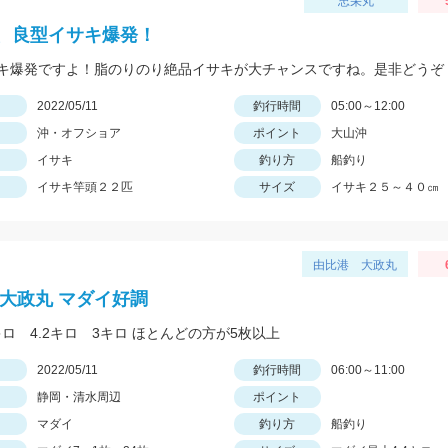
忠栄丸
、良型イサキ爆発！
キ爆発ですよ！脂のりのり絶品イサキが大チャンスですね。是非どうぞ
日
2022/05/11
釣行時間
05:00～12:00
沖・オフショア
ポイント
大山沖
イサキ
釣り方
船釣り
イサキ竿頭２２匹
サイズ
イサキ２５～４０㎝
由比港 大政丸
 大政丸 マダイ好調
キロ 4.2キロ 3キロ ほとんどの方が5枚以上
日
2022/05/11
釣行時間
06:00～11:00
静岡・清水周辺
ポイント
マダイ
釣り方
船釣り