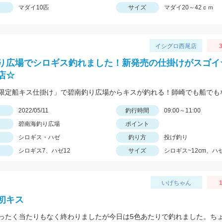
マダイ10匹
サイズ
マダイ20～42ｃｍ
イシグロ西尾店
3
り広場でシロギス釣れました！新発売の仕掛けがスゴイ
店☆
日
2022/05/11
釣行時間
09:00～11:00
碧南海釣り広場
ポイント
シロギス・ハゼ
釣り方
投げ釣り
シロギス7、ハゼ12
サイズ
シロギス~12cm、ハゼ
いげちゃん
1
初キス