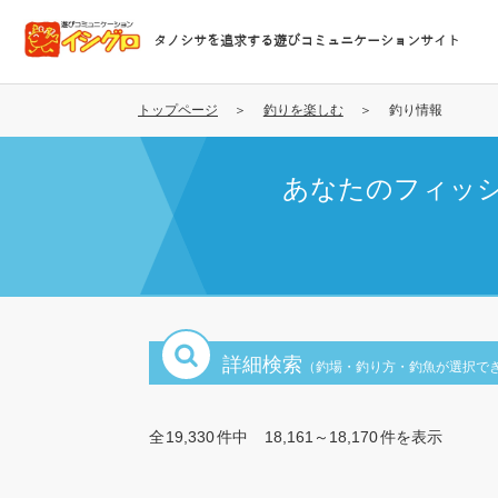
メ
イ
タノシサを追求する遊びコミュニケーションサイト
ン
コ
ン
トップページ
釣りを楽しむ
釣り情報
テ
ン
あなたのフィッ
ツ
に
移
動
詳細検索
（釣場・釣り方・釣魚が選択で
全
19,330
件中
18,161～18,170
件を表示