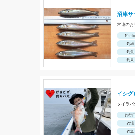
沼津サ
常連のお
釣行
釣場
釣魚
釣果
イシグ
釣行
釣場
釣魚