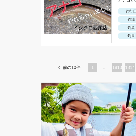
アナゴが
釣行
釣場
釣魚
釣果
前の10件
1
…
ペ
1813
ペ
1814
ー
ー
ジ
ジ