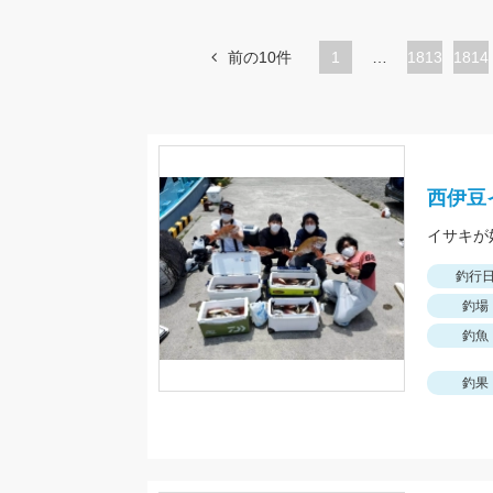
前の10件
1
…
ペ
1813
ペ
1814
ー
ー
ジ
ジ
西伊豆
釣行
釣場
釣魚
釣果