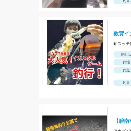
釣果
敦賀イ
釣行
釣場
釣魚
釣果
【碧南