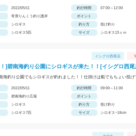
日
2022/05/11
釣行時間
07:00～12:00
常滑りんくう釣り護岸
ポイント
シロギス
釣り方
投げ釣り
シロギス5匹
サイズ
シロギス15ｃｍ
イシグロ西尾店
5
報！]碧南海釣り公園にシロギスが来た！！[イシグロ西尾
日
2022/05/11
釣行時間
09:00～11:00
碧南海釣り広場
ポイント
シロギス
釣り方
投げ釣り
シロギス7匹
サイズ
シロギス~18cm