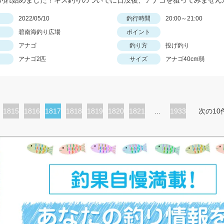
釣れ始めました！キス釣りのついでに日没後、アナゴを狙ってみません
日
2022/05/10
釣行時間
20:00～21:00
碧南海釣り広場
ポイント
アナゴ
釣り方
投げ釣り
アナゴ2匹
サイズ
アナゴ40cm弱
ペ
1815
ペ
1816
カ
1817
ペ
1818
ペ
1819
ペ
1820
ペ
1821
…
1933
次の10
ー
ー
レ
ー
ー
ー
ー
ジ
ジ
ン
ジ
ジ
ジ
ジ
ト
ペ
ー
ジ