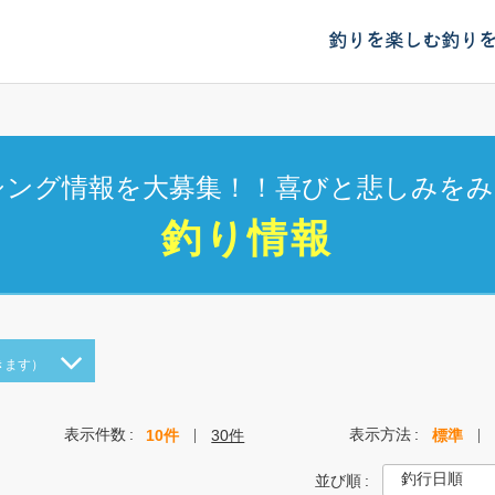
釣りを楽しむ
釣り
シング情報を大募集！！喜びと悲しみをみ
釣り情報
きます）
表示件数
表示方法
10件
30件
標準
並び順