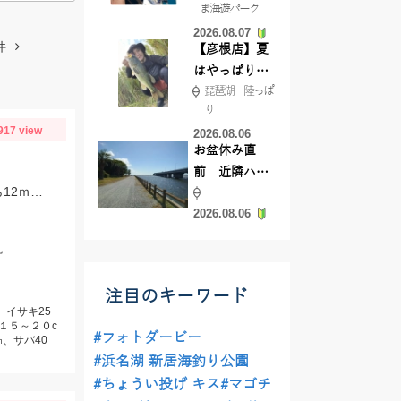
ま海遊パーク
根店
2026.08.07
件
【彦根店】夏
はやっぱりカ
琵琶湖 陸っぱ
バー撃ち
り
【45cmキャ
917 view
2026.08.06
ッチ】
お盆休み直
前 近隣ハゼ
イサキが好調でした。またマダイも船上5匹とまだまだ続きそうです。マダイなら12ｍのハリス、イサキなら5ｍハリスに2本針が効果絶大でした。
釣り場調査し
2026.08.06
てきました
丸
注目のキーワード
、イサキ25
１５～２０c
#フォトダービー
、サバ40
#浜名湖 新居海釣り公園
#ちょうい投げ キス
#マゴチ