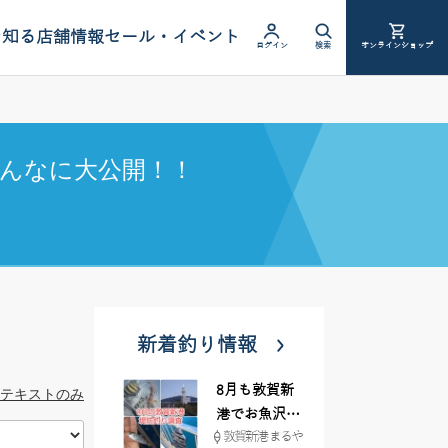
を知る
店舗情報
セール・イベント
ログイン
検索
オンラインショップ
んなに大公開！！
新着釣り情報
8月も敦賀新
テキストのみ
港でお魚沢山
敦賀新港 まるや
♪ イシグロ彦