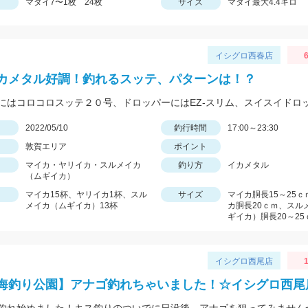
マダイ7〜1枚 24枚
サイズ
マダイ最大4.4キロ
イシグロ西春店
6
カメタル好調！釣れるスッテ、パターンは！？
日
2022/05/10
釣行時間
17:00～23:30
敦賀エリア
ポイント
マイカ・ヤリイカ・スルメイカ
釣り方
イカメタル
（ムギイカ）
マイカ15杯、ヤリイカ1杯、スル
サイズ
マイカ胴長15～25
メイカ（ムギイカ）13杯
カ胴長20ｃｍ、スル
ギイカ）胴長20～25
イシグロ西尾店
1
海釣り公園】アナゴ釣れちゃいました！☆イシグロ西尾