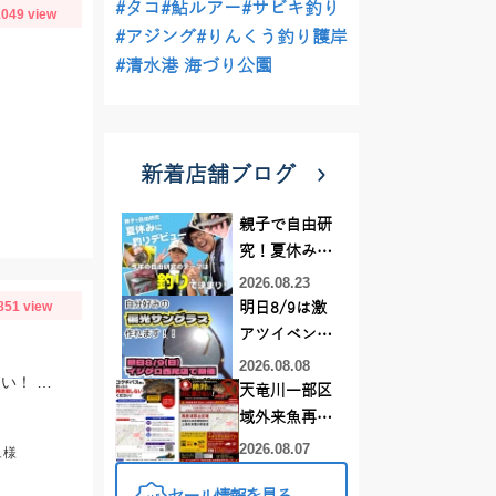
#タコ
#鮎ルアー
#サビキ釣り
049 view
#アジング
#りんくう釣り護岸
#清水港 海づり公園
新着店舗ブログ
親子で自由研
究！夏休みに
釣りデビュー
2026.08.23
851 view
明日8/9は激
アツイベント
日！！！～オ
2026.08.08
タイラバオンリーで楽しめますよ♪タイラバは60～150ｇまで幅広くお持ちください！ タイラバはタングステン製のものが船長もおすすめしていました♪
ーダー偏光グ
天竜川一部区
ラス受注会～
域外来魚再放
流禁止となり
2026.08.07
ュ様
ました