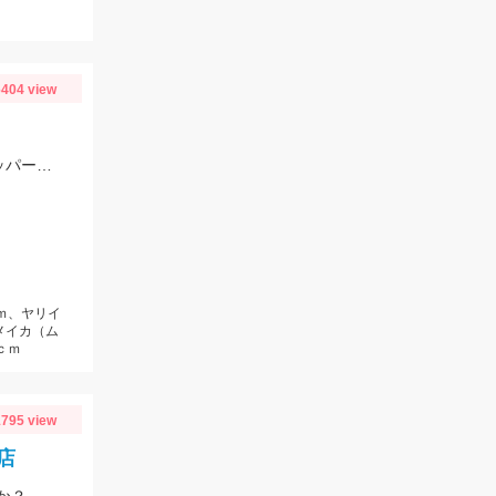
404 view
鉛スッテにはコロコロスッテ２０号、ドロッパーにはEZ-スリム、スイスイドロッパーをメインに使用しました。
ｃｍ、ヤリイ
メイカ（ム
ｃｍ
795 view
店