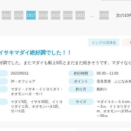
ペ
1815
ペ
1816
カ
1817
ペ
1818
ペ
1819
ペ
1820
ペ
1821
…
1933
次の10
ー
ー
レ
ー
ー
ー
ー
ジ
ジ
ン
ジ
ジ
ジ
ジ
ト
イシグロ沼津店
ペ
イサキマダイ絶好調でした！！
ー
ジ
日
2022/05/11
釣行時間
05:30～11:00
沖・オフショア
ポイント
安良里港 ふじなみ
マダイ・イサキ・イトヨリダイ・
釣り方
船釣り
オオモンハタ・サバ
マダイ5匹、イサキ30匹、イトヨ
サイズ
マダイ３０～５５cm
リダイ１匹、オオモンハタ1匹、
～3㎝、イトヨリダイ
サバ５匹
m、オオモンハタ35㎝
～50㎝