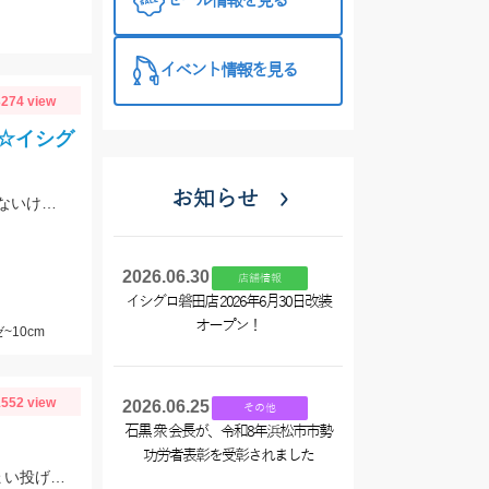
セール情報を見る
イベント情報を見る
274 view
☆イシグ
お知らせ
「師崎沖限定船キス仕掛け」で碧南釣り広場からキスが釣れる！師崎でも船でもないけどとっても使いやすい！
2026.06.30
店舗情報
イシグロ磐田店 2026年6月30日改装
オープン！
~10cm
552 view
2026.06.25
その他
石黒 衆 会長が、令和8年浜松市市勢
功労者表彰を受彰されました
先週はまったく当たりもなく終わりましたが今日は5色あたりで釣れました。ちょい投げではまだ難しいですがそろそろきてます！