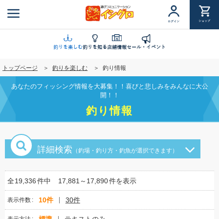
メ
イ
ショップ
ログイン
ン
コ
ン
釣りを楽しむ
釣りを知る
店舗情報
セール・イベント
テ
トップページ
釣りを楽しむ
釣り情報
ン
ツ
あなたのフィッシング情報を大募集！！喜びと悲しみをみんなに大公
に
開！！
移
釣り情報
動
詳細検索
（釣場・釣り方・釣魚が選択できます）
全
19,336
件中
17,881～17,890
件を表示
10件
30件
表示件数