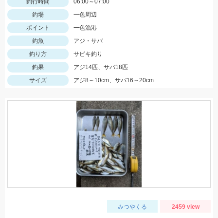
釣行時間
06:00～07:00
釣場
一色周辺
ポイント
一色漁港
釣魚
アジ・サバ
釣り方
サビキ釣り
釣果
アジ14匹、サバ18匹
サイズ
アジ8～10cm、サバ16～20cm
みつやくる
2459 view