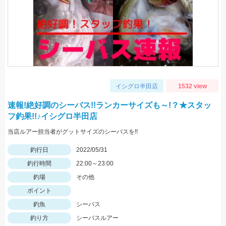
イシグロ半田店
1532 view
速報!絶好調のシーバス!!ランカーサイズも～!？★スタッ
フ釣果!!♪イシグロ半田店
当店ルアー担当者がグットサイズのシーバスを!!
釣行日
2022/05/31
釣行時間
22:00～23:00
釣場
その他
ポイント
釣魚
シーバス
釣り方
シーバスルアー