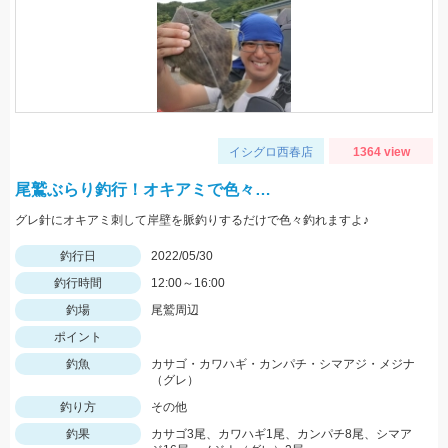
イシグロ西春店
1364 view
尾鷲ぶらり釣行！オキアミで色々…
グレ針にオキアミ刺して岸壁を脈釣りするだけで色々釣れますよ♪
釣行日
2022/05/30
釣行時間
12:00～16:00
釣場
尾鷲周辺
ポイント
釣魚
カサゴ・カワハギ・カンパチ・シマアジ・メジナ
（グレ）
釣り方
その他
釣果
カサゴ3尾、カワハギ1尾、カンパチ8尾、シマア