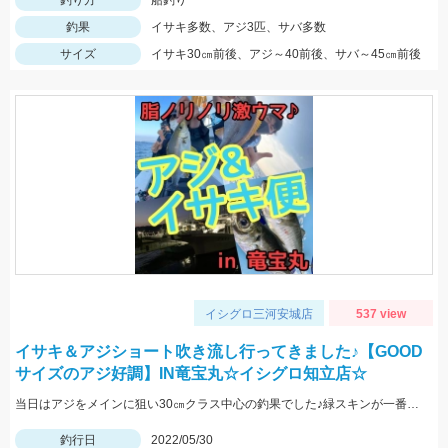
釣り方
船釣り
釣果
イサキ多数、アジ3匹、サバ多数
サイズ
イサキ30㎝前後、アジ～40前後、サバ～45㎝前後
イシグロ三河安城店
537 view
イサキ＆アジショート吹き流し行ってきました♪【GOOD
サイズのアジ好調】IN竜宝丸☆イシグロ知立店☆
当日はアジをメインに狙い30㎝クラス中心の釣果でした♪緑スキンが一番反応が良く連掛けもありましたよ♪
釣行日
2022/05/30