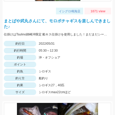
イシグロ鳴海店
1071 view
まとばや武丸さんにて、モロポチャギスを楽しんできまし
た♪
仕掛けはTsulino師崎沖限定 船キス仕掛けを使用しました！まだまだシーズンはこれからですよ～♪
釣行日
2022/05/31
釣行時間
05:30～12:30
釣場
沖・オフショア
ポイント
釣魚
シロギス
釣り方
船釣り
釣果
シロギス27，40匹
サイズ
シロギスmax22cmほど