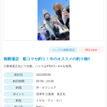
イシグロ御殿場店
493 view
御殿場店 船コマセ釣り！今のオススメの釣り物!!
江梨港真正丸にて出船。ハリスは4号4.5～6ｍを使用。
釣行日
2022/05/30
釣行時間
05:30～10:30
釣場
沖・オフショア
ポイント
沼津市 江梨港 真正丸
釣魚
イサキ・アジ・サバ