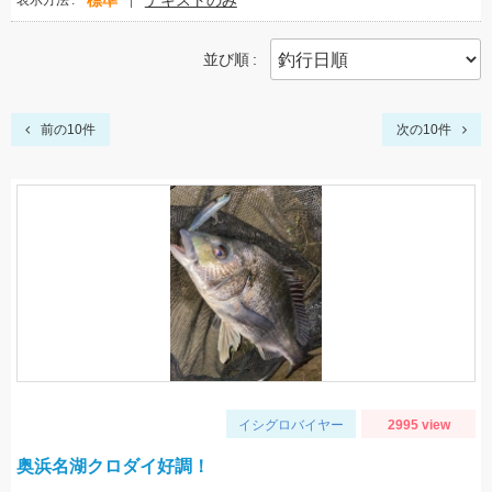
標準
テキストのみ
表示方法
並び順
前の10件
次の10件
イシグロバイヤー
2995 view
奥浜名湖クロダイ好調！