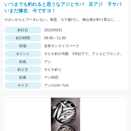
いつまでも釣れると思うなアジとサバ 豆アジ 子サバ
いまだ健在、今ですヨ！
小さいからとブータレない。南蛮、カラ揚げに。 崎山港が釣り禁止に。地元の漁師さんの言、最低限のマナーは守りましょう
釣行日
2022/05/31
釣行時間
09:30～11:30
釣場
吉良サンライズパーク
ポイント
サビキ針の号数 3号以下で。アミエビブロック。
釣魚
アジ
釣り方
サビキ釣り
釣果
アジ86匹
サイズ
アジ11cm~7cm