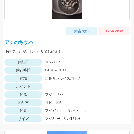
釣吉太郎
1254 view
アジのちサバ
小雨でしたが、しっかり楽しめました
釣行日
2022/05/31
釣行時間
04:30～10:00
釣場
吉良サンライズパーク
ポイント
釣魚
アジ・サバ
釣り方
サビキ釣り
釣果
アジ74ｃｍ、サバ68ｃｍ
サイズ
アジ8ｾﾝﾁ、サバ13ｾﾝﾁ