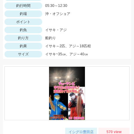
釣行時間
05:30～12:30
釣場
沖・オフショア
ポイント
釣魚
イサキ・アジ
釣り方
船釣り
釣果
イサキ～2匹、アジ～18匹程
サイズ
イサキ~35㎝、アジ～40㎝
イシグロ豊田店
570 view