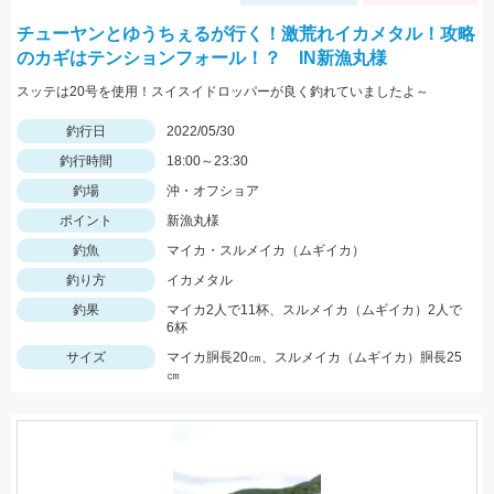
チューヤンとゆうちぇるが行く！激荒れイカメタル！攻略
のカギはテンションフォール！？ IN新漁丸様
スッテは20号を使用！スイスイドロッパーが良く釣れていましたよ～
釣行日
2022/05/30
釣行時間
18:00～23:30
釣場
沖・オフショア
ポイント
新漁丸様
釣魚
マイカ・スルメイカ（ムギイカ）
釣り方
イカメタル
釣果
マイカ2人で11杯、スルメイカ（ムギイカ）2人で
6杯
サイズ
マイカ胴長20㎝、スルメイカ（ムギイカ）胴長25
㎝