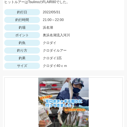
ヒットルアーはTsulinoのFLAIR80でした。
釣行日
2022/05/31
釣行時間
21:00～22:00
釣場
浜名湖
ポイント
奥浜名湖流入河川
釣魚
クロダイ
釣り方
クロダイルアー
釣果
クロダイ1匹
サイズ
クロダイ40ｃｍ