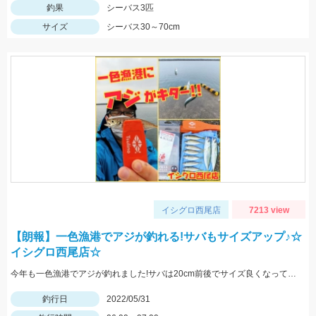
釣果
シーバス3匹
サイズ
シーバス30～70cm
イシグロ西尾店
7213 view
【朗報】一色漁港でアジが釣れる!サバもサイズアップ♪☆
イシグロ西尾店☆
今年も一色漁港でアジが釣れました!サバは20cm前後でサイズ良くなっています!
釣行日
2022/05/31