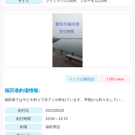
サイズ
ブラックバス33cm、ブルーギル12cm
イシグロ磐田店
1785 view
福田港釣場情報♪
福田港ではサビキ釣りで豆アジが釣れています。早朝から釣りをしている方で２００匹以上釣っている方もいらっしゃいました。
釣行日
2022/05/20
釣行時間
10:00～10:15
釣場
福田周辺