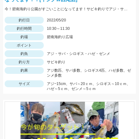
今！碧南海釣り公園がすごいことになってます！サビキ釣りでアジ・サバ・イワシ！ちょい投げでは20ｃｍ越えのシロギス・ハゼ・ゼンメが爆釣中！！
釣行日
2022/05/20
釣行時間
10:30～11:30
釣場
碧南海釣り広場
ポイント
釣魚
アジ・サバ・シロギス・ハゼ・ゼンメ
釣り方
サビキ釣り
釣果
アジ数匹、サバ多数、シロギス4匹、ハゼ多数、ゼ
ンメ多数
サイズ
アジ~15cm、サバ～20ｃｍ、シロギス～10ｃｍ、
ハゼ～5ｃｍ、ゼンメ～5ｃｍ