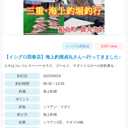
イシグロ西春店
1357 view
【イシグロ西春店】海上釣堀貞丸さんへ行ってきました♪
エサはコレコレスーパーカラス、ゴールド、マダイイエローが好釣果を叩き出しました！タックルはプロミネント海上釣堀両軸ＳＰの感度が最高です！
釣行日
2022/05/19
釣行時間
06:30～13:30
釣場
海上釣堀
ポイント
釣魚
シマアジ・マダイ
釣り方
海上釣堀
釣果
シマアジ1匹、マダイ14枚