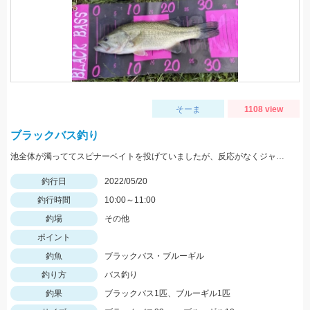
そーま
1108 view
ブラックバス釣り
池全体が濁っててスピナーベイトを投げていましたが、反応がなくジャッカルRVバグ1.5を投げると一投目でヒット！
釣行日
2022/05/20
釣行時間
10:00～11:00
釣場
その他
ポイント
釣魚
ブラックバス・ブルーギル
釣り方
バス釣り
釣果
ブラックバス1匹、ブルーギル1匹