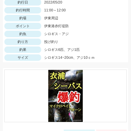
釣行日
2022/05/20
釣行時間
11:00～12:00
釣場
伊東周辺
ポイント
伊東港赤灯堤防
釣魚
シロギス・アジ
釣り方
投げ釣り
釣果
シロギス6匹、アジ1匹
サイズ
シロギス14~20cm、アジ10ｃｍ