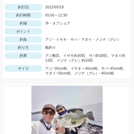
釣行日
2022/05/19
釣行時間
05:00～12:30
釣場
沖・オフショア
ポイント
釣魚
アジ・イサキ・サバ・マダイ・メジナ（グレ）
釣り方
船釣り
釣果
アジ数匹、イサキ約30匹、サバ約30匹、マダイ約
13匹、メジナ（グレ）約10匹
サイズ
アジ~30cm程、イサキ～40cm程、サバ~45cm程、
マダイ~50cm程、メジナ（グレ）~40cm程