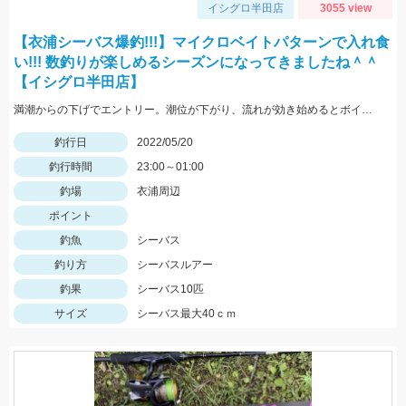
イシグロ半田店
3055 view
【衣浦シーバス爆釣!!!】マイクロベイトパターンで入れ食
い!!! 数釣りが楽しめるシーズンになってきましたね＾＾
【イシグロ半田店】
満潮からの下げでエントリー。潮位が下がり、流れが効き始めるとボイル多数。小型ルアーでスローで巻くと効果的でした。
釣行日
2022/05/20
釣行時間
23:00～01:00
釣場
衣浦周辺
ポイント
釣魚
シーバス
釣り方
シーバスルアー
釣果
シーバス10匹
サイズ
シーバス最大40ｃｍ