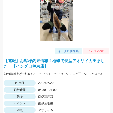
イシグロ伊東店
1261 view
【速報】お客様釣果情報！地磯で良型アオリイカ出まし
た！【イシグロ伊東店】
朝の満潮上げ一杯6：00ごろヒットしたそうです。エギ王LIVEシャロー3.5号ムラムラチェリーを使用。情報提供ありがとうございます！
釣行日
2022/05/20
釣行時間
04:30～07:00
釣場
南伊豆周辺
ポイント
南伊豆地磯
釣魚
アオリイカ