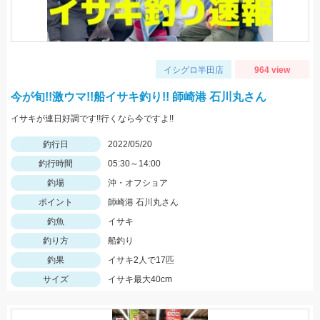
イシグロ半田店
964 view
今が旬!!激ウマ!!船イサキ釣り!! 師崎港 石川丸さん
イサキが連日好調です!!行くなら今ですよ!!
釣行日
2022/05/20
釣行時間
05:30～14:00
釣場
沖・オフショア
ポイント
師崎港 石川丸さん
釣魚
イサキ
釣り方
船釣り
釣果
イサキ2人で17匹
サイズ
イサキ最大40cm