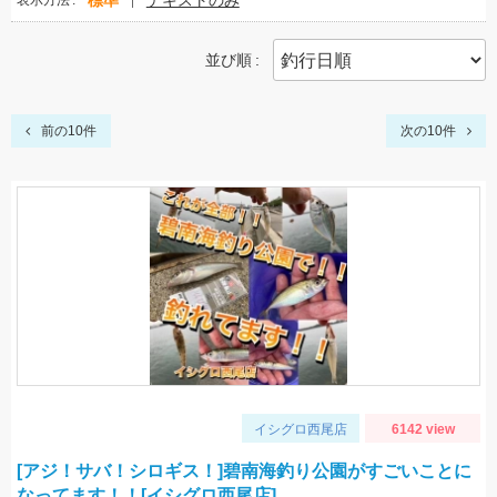
標準
テキストのみ
表示方法
並び順
前の10件
次の10件
イシグロ西尾店
6142 view
[アジ！サバ！シロギス！]碧南海釣り公園がすごいことに
なってます！！[イシグロ西尾店]