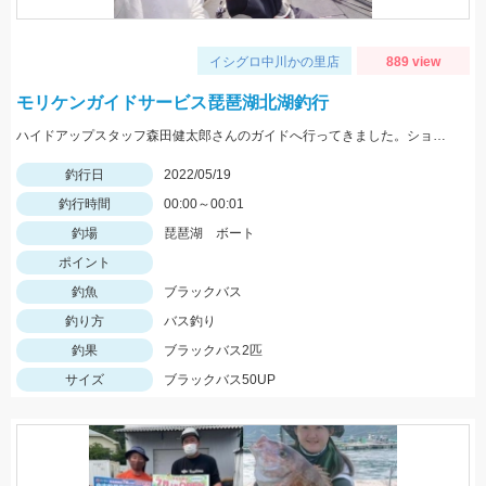
イシグロ中川かの里店
889 view
モリケンガイドサービス琵琶湖北湖釣行
ハイドアップスタッフ森田健太郎さんのガイドへ行ってきました。ショットワッキーを使用して釣りました。
釣行日
2022/05/19
釣行時間
00:00～00:01
釣場
琵琶湖 ボート
ポイント
釣魚
ブラックバス
釣り方
バス釣り
釣果
ブラックバス2匹
サイズ
ブラックバス50UP