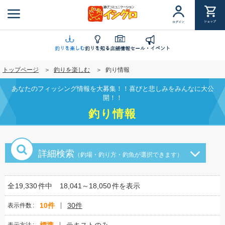
メ
イ
ショップ
ログイン
ン
コ
ン
釣りを楽しむ
釣りを知る
店舗情報
セール・イベント
テ
トップページ
釣りを楽しむ
釣り情報
ン
ツ
あなたのフィッシング情報を大募集！！喜びと悲しみをみんなに大公
に
開！！
移
釣り情報
動
詳細検索
（釣場・釣り方・釣魚が選択できます）
全
19,330
件中
18,041～18,050
件を表示
10件
30件
表示件数