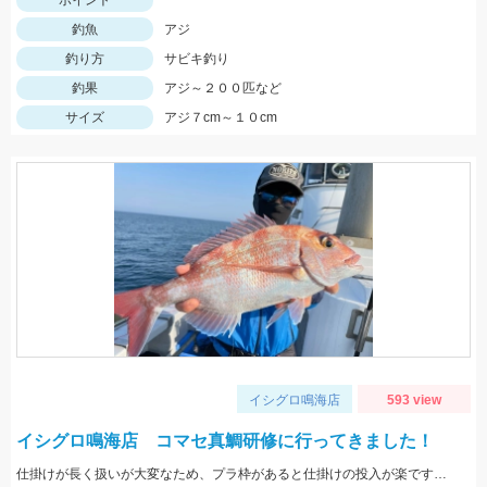
ポイント
釣魚
アジ
釣り方
サビキ釣り
釣果
アジ～２００匹など
サイズ
アジ７cm～１０cm
イシグロ鳴海店
593 view
イシグロ鳴海店 コマセ真鯛研修に行ってきました！
仕掛けが長く扱いが大変なため、プラ枠があると仕掛けの投入が楽ですよ！