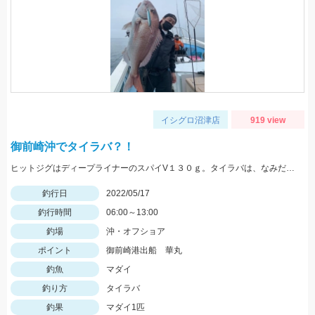
イシグロ沼津店
919 view
御前崎沖でタイラバ？！
ヒットジグはディープライナーのスパイV１３０ｇ。タイラバは、なみだまＴＧ８０ｇやビンビン玉１００ｇ等を使用
釣行日
2022/05/17
釣行時間
06:00～13:00
釣場
沖・オフショア
ポイント
御前崎港出船 華丸
釣魚
マダイ
釣り方
タイラバ
釣果
マダイ1匹