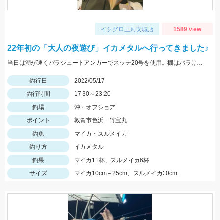
イシグロ三河安城店
1589 view
22年初の「大人の夜遊び」イカメタルへ行ってきました♪
当日は潮が速くパラシュートアンカーでスッテ20号を使用。棚はバラけていますがボトムが一番反応が良かったです。
釣行日
2022/05/17
釣行時間
17:30～23:20
釣場
沖・オフショア
ポイント
敦賀市色浜 竹宝丸
釣魚
マイカ・スルメイカ
釣り方
イカメタル
釣果
マイカ11杯、スルメイカ6杯
サイズ
マイカ10cm～25cm、スルメイカ30cm