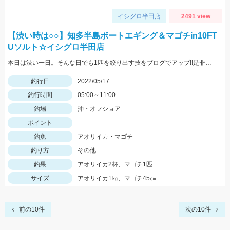
イシグロ半田店
2491 view
【渋い時は○○】知多半島ボートエギング＆マゴチin10FT
Uソルト☆イシグロ半田店
本日は渋い一日。そんな日でも1匹を絞り出す技をブログでアップ!!是非ご覧ください。
釣行日
2022/05/17
釣行時間
05:00～11:00
釣場
沖・オフショア
ポイント
釣魚
アオリイカ・マゴチ
釣り方
その他
釣果
アオリイカ2杯、マゴチ1匹
サイズ
アオリイカ1㎏、マゴチ45㎝
前の10件
次の10件