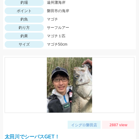
釣場
遠州灘海岸
ポイント
磐田市の海岸
釣魚
マゴチ
釣り方
サーフルアー
釣果
マゴチ１匹
サイズ
マゴチ50cm
イシグロ磐田店
2887 view
太田川でシーバスGET！