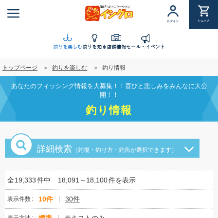
メ
イ
ショップ
ログイン
ン
コ
ン
釣りを楽しむ
釣りを知る
店舗情報
セール・イベント
テ
トップページ
釣りを楽しむ
釣り情報
ン
ツ
あなたのフィッシング情報を大募集！！喜びと悲しみをみんなに大公
に
開！！
移
釣り情報
動
詳細検索
（釣場・釣り方・釣魚が選択できます）
全
19,333
件中
18,091～18,100
件を表示
10件
30件
表示件数