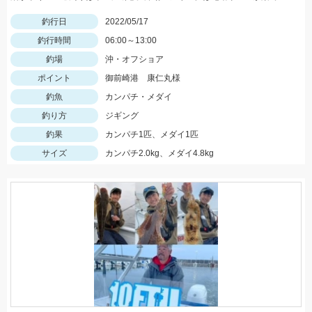
釣行日
2022/05/17
釣行時間
06:00～13:00
釣場
沖・オフショア
ポイント
御前崎港 康仁丸様
釣魚
カンパチ・メダイ
釣り方
ジギング
釣果
カンパチ1匹、メダイ1匹
サイズ
カンパチ2.0kg、メダイ4.8kg