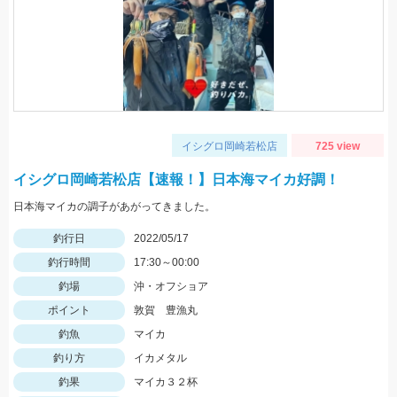
イシグロ岡崎若松店
725 view
イシグロ岡崎若松店【速報！】日本海マイカ好調！
日本海マイカの調子があがってきました。
釣行日
2022/05/17
釣行時間
17:30～00:00
釣場
沖・オフショア
ポイント
敦賀 豊漁丸
釣魚
マイカ
釣り方
イカメタル
釣果
マイカ３２杯