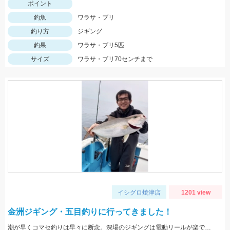
ポイント
釣魚
ワラサ・ブリ
釣り方
ジギング
釣果
ワラサ・ブリ5匹
サイズ
ワラサ・ブリ70センチまで
イシグロ焼津店
1201 view
金洲ジギング・五目釣りに行ってきました！
潮が早くコマセ釣りは早々に断念。深場のジギングは電動リールが楽でした。