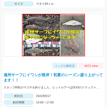
サイズ
マダイ69ｃｍ
イシグロ磐田店
4472 view
遠州サーフにイワシが接岸！初夏のシーズン盛り上がって
ます！！
スタッフ村松がマゴチを釣りました。ヒットルアーはDUOのドラッグメタルキャストショット30gのイワシカラー。
釣行日
2022/05/17
釣行時間
14:00～17:00