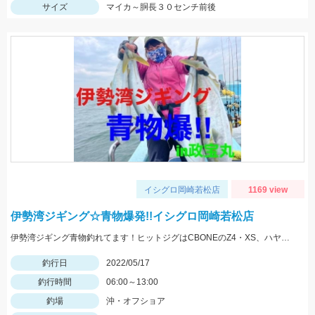
サイズ
マイカ～胴長３０センチ前後
イシグロ岡崎若松店
1169 view
伊勢湾ジギング☆青物爆発!!イシグロ岡崎若松店
伊勢湾ジギング青物釣れてます！ヒットジグはCBONEのZ4・XS、ハヤブサのスイッチなどなど！
釣行日
2022/05/17
釣行時間
06:00～13:00
釣場
沖・オフショア