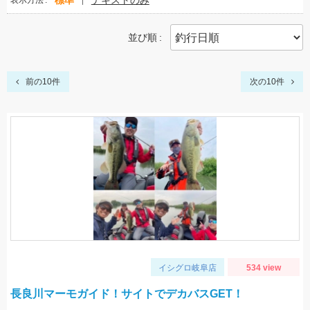
標準
テキストのみ
表示方法
並び順
前の10件
次の10件
イシグロ岐阜店
534 view
長良川マーモガイド！サイトでデカバスGET！