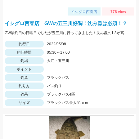
イシグロ西春店
778 view
イシグロ西春店 GWの五三川好調！沈み蟲は必須！？
GW最終日の日曜日でしたが五三川に行ってきました！沈み蟲の1.8が高反応でした！沈み蟲1.8のズル引きで釣果を出せてオフセットフックなので根掛かりも少なくてオススメですよ！
釣行日
2022/05/08
釣行時間
05:30～17:00
釣場
大江・五三川
ポイント
釣魚
ブラックバス
釣り方
バス釣り
釣果
ブラックバス4匹
サイズ
ブラックバス最大51ｃｍ