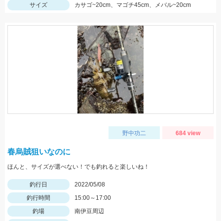
サイズ
カサゴ~20cm、マゴチ45cm、メバル~20cm
野中功二
684 view
春烏賊狙いなのに
ほんと、サイズが選べない！でも釣れると楽しいね！
釣行日
2022/05/08
釣行時間
15:00～17:00
釣場
南伊豆周辺