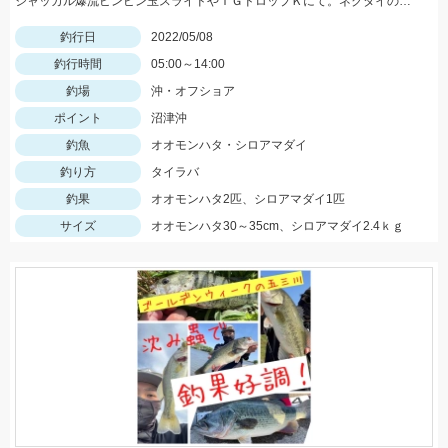
ジャッカル爆流ビンビン玉スライドやＴＧドロップＫにて。ネクタイのカラーは黒やチャートです！
釣行日
2022/05/08
釣行時間
05:00～14:00
釣場
沖・オフショア
ポイント
沼津沖
釣魚
オオモンハタ・シロアマダイ
釣り方
タイラバ
釣果
オオモンハタ2匹、シロアマダイ1匹
サイズ
オオモンハタ30～35cm、シロアマダイ2.4ｋｇ