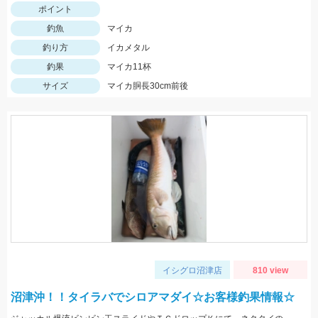
ポイント
釣魚
マイカ
釣り方
イカメタル
釣果
マイカ11杯
サイズ
マイカ胴長30cm前後
イシグロ沼津店
810 view
沼津沖！！タイラバでシロアマダイ☆お客様釣果情報☆