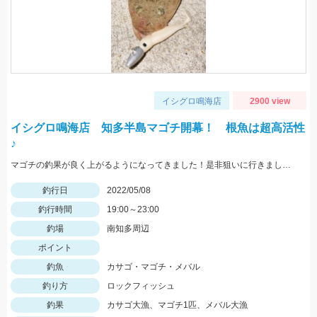
イシグロ鳴海店
2900 view
イシグロ鳴海店 知多半島マゴチ開幕！ 根魚は超高活性
♪
マゴチの釣果が良く上がるようになってきました！是非狙いに行きましょう♪
釣行日
2022/05/08
釣行時間
19:00～23:00
釣場
南知多周辺
ポイント
釣魚
カサゴ・マゴチ・メバル
釣り方
ロックフィッシュ
釣果
カサゴ大漁、マゴチ1匹、メバル大漁