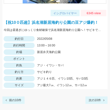
イシグロバイヤー
6345 view
【祝10０匹超】浜名湖新居海釣り公園の豆アジ爆釣！
今回は昼過ぎにゆっくり食材確保で浜名湖新居海釣り公園へ！サビキでアジやサバ、イワシが大漁！！！
釣行日
2022/05/08
釣行時間
13:00～16:00
釣場
新居弁天海釣公園
ポイント
釣魚
アジ・イワシ・サバ
釣り方
サビキ釣り
釣果
アジ１４６匹、イワシ10匹、サバ10匹
サイズ
アジ最大7㎝、イワシ12㎝、サバ12㎝
前の10件
次の10件