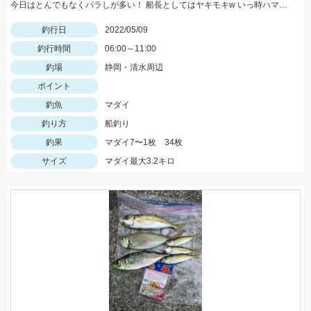
今日はとんでもなくバラしが多い！ 船長としてはヤキモキw いっ時ハマった流しでバタバタタイム バラし20回以上！
釣行日
2022/05/09
釣行時間
06:00～11:00
釣場
静岡・清水周辺
ポイント
釣魚
マダイ
釣り方
船釣り
釣果
マダイ7〜1枚 34枚
サイズ
マダイ最大3.2キロ