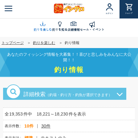
メ
イ
ショップ
ログイン
ン
コ
ン
釣りを楽しむ
釣りを知る
店舗情報
セール・イベント
テ
トップページ
釣りを楽しむ
釣り情報
ン
ツ
あなたのフィッシング情報を大募集！！喜びと悲しみをみんなに大公
に
開！！
移
釣り情報
動
詳細検索
（釣場・釣り方・釣魚が選択できます）
全
19,353
件中
18,221～18,230
件を表示
10件
30件
表示件数