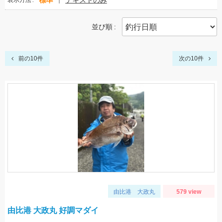
標準
テキストのみ
表示方法
並び順
前の10件
次の10件
由比港 大政丸
579 view
由比港 大政丸 好調マダイ