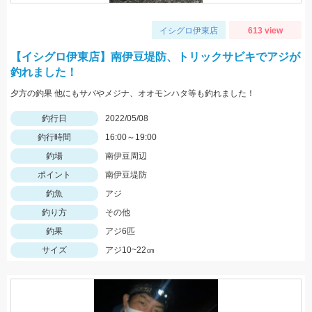
イシグロ伊東店
613 view
【イシグロ伊東店】南伊豆堤防、トリックサビキでアジが
釣れました！
夕方の釣果 他にもサバやメジナ、オオモンハタ等も釣れました！
釣行日
2022/05/08
釣行時間
16:00～19:00
釣場
南伊豆周辺
ポイント
南伊豆堤防
釣魚
アジ
釣り方
その他
釣果
アジ6匹
サイズ
アジ10~22㎝