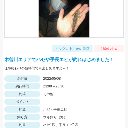
イシグロ中川かの里店
1804 view
木曽川エリアでハゼや手長エビが釣れはじめました！
仕事終わりの短時間でも楽しめますよ～！
釣行日
2022/05/08
釣行時間
23:00～23:30
釣場
その他
ポイント
釣魚
ハゼ・手長エビ
釣り方
ウキ釣り（海）
釣果
ハゼ1匹、手長エビ2匹