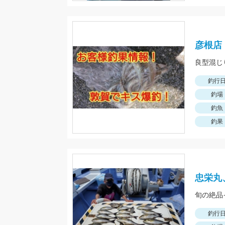
彦根店
良型混じ
釣行
釣場
釣魚
釣果
忠栄丸
旬の絶品
釣行