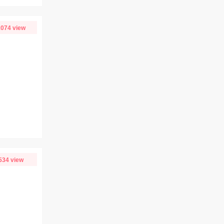
074 view
534 view