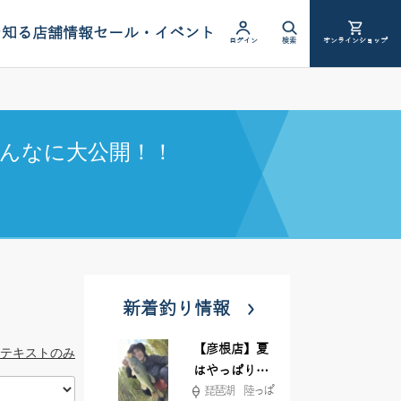
を知る
店舗情報
セール・イベント
ログイン
検索
オンラインショップ
んなに大公開！！
新着釣り情報
【彦根店】夏
テキストのみ
はやっぱりカ
琵琶湖 陸っぱ
バー撃ち