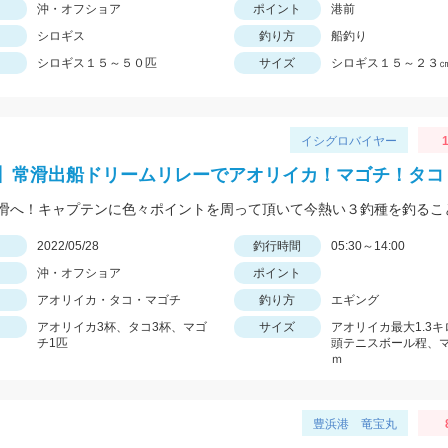
沖・オフショア
ポイント
港前
シロギス
釣り方
船釣り
シロギス１５～５０匹
サイズ
シロギス１５～２３
イシグロバイヤー
1
】常滑出船ドリームリレーでアオリイカ！マゴチ！タコ
日
2022/05/28
釣行時間
05:30～14:00
沖・オフショア
ポイント
アオリイカ・タコ・マゴチ
釣り方
エギング
アオリイカ3杯、タコ3杯、マゴ
サイズ
アオリイカ最大1.3
チ1匹
頭テニスボール程、
ｍ
豊浜港 竜宝丸