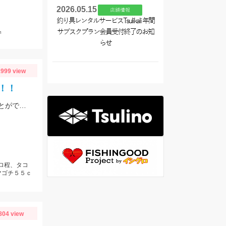
2026.05.15
店舗情報
釣り具レンタルサービスTsulikali 年間
㎝
サブスクプラン会員受付終了のお知
らせ
999 view
！！
今週も常滑へ！キャプテンに色々ポイントを周って頂いて今熱い３釣種を釣ることができました！！大興奮！！！
キロ程、タコ
マゴチ５５ｃ
804 view