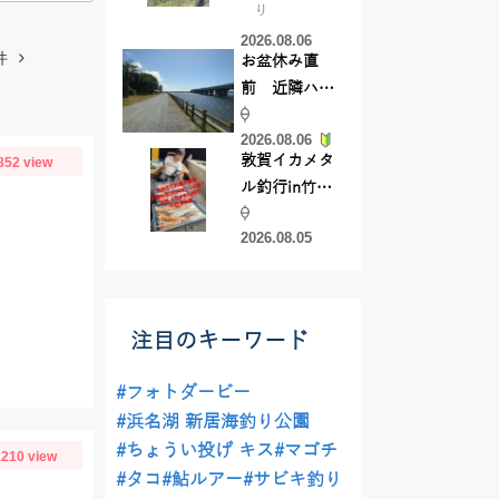
り
【45cmキャ
2026.08.06
ッチ】
件
お盆休み直
前 近隣ハゼ
釣り場調査し
2026.08.06
てきました
敦賀イカメタ
852 view
ル釣行in竹宝
丸様 釣り方で
2026.08.05
釣果が激変！
竿頭を取った
パターンと
は？
注目のキーワード
#フォトダービー
#浜名湖 新居海釣り公園
#ちょうい投げ キス
#マゴチ
210 view
#タコ
#鮎ルアー
#サビキ釣り