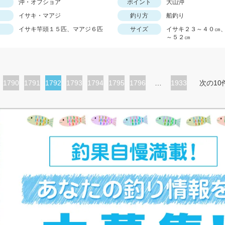
沖・オフショア
ポイント
大山沖
イサキ・マアジ
釣り方
船釣り
イサキ竿頭１５匹、マアジ６匹
サイズ
イサキ２３～４０㎝
～５２㎝
ペ
1790
ペ
1791
カ
1792
ペ
1793
ペ
1794
ペ
1795
ペ
1796
…
1933
次の10
ー
ー
レ
ー
ー
ー
ー
ジ
ジ
ン
ジ
ジ
ジ
ジ
ト
ペ
ー
ジ