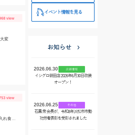
イベント情報を見る
968 view
し大変
お知らせ
2026.06.30
店舗情報
イシグロ磐田店 2026年6月30日改装
オープン！
753 view
2026.06.25
その他
石黒 衆 会長が、令和8年浜松市市勢
午後ショート便キス釣り、３時間の短時間ですが極浅場で良型キス竿頭５０匹と入れ食い状態でした！
功労者表彰を受彰されました