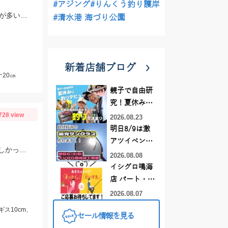
#アジング
#りんくう釣り護岸
47ｍｍのシンキングミノーを使用しての釣果。魚の動きが活発で「瀬」での釣果が多い状況でした。
#清水港 海づり公園
新着店舗ブログ
20㎝
親子で自由研
究！夏休みに
728 view
釣りデビュー
2026.08.23
明日8/9は激
アツイベント
シロギス狙いで初めて行きましたが、朝マヅメあたりからヒット、色々釣れて楽しかったです。
日！！！～オ
2026.08.08
ーダー偏光グ
イシグロ鳴海
ラス受注会～
店 パート・ア
ルバイトスタ
2026.08.07
ッフまだまだ
ギス10cm、
セール情報を見る
募集中！