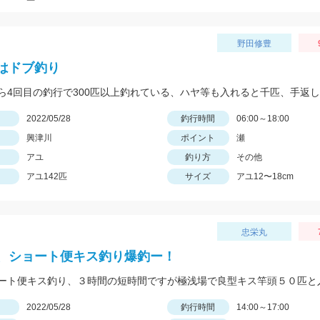
野田修豊
はドブ釣り
ら4回目の釣行で300匹以上釣れている、ハヤ等も入れると千匹、手返
日
2022/05/28
釣行時間
06:00～18:00
興津川
ポイント
瀬
アユ
釣り方
その他
アユ142匹
サイズ
アユ12〜18cm
忠栄丸
、ショート便キス釣り爆釣ー！
日
2022/05/28
釣行時間
14:00～17:00