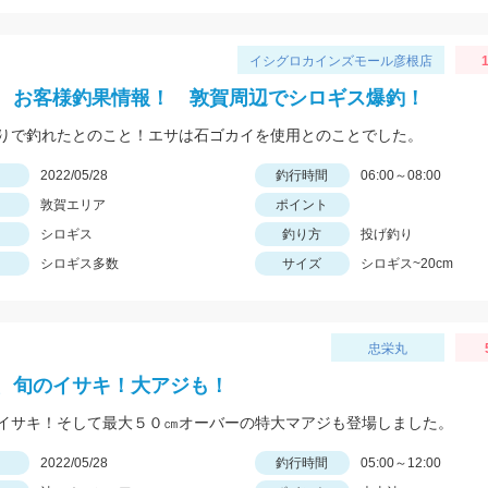
イシグロカインズモール彦根店
1
 お客様釣果情報！ 敦賀周辺でシロギス爆釣！
りで釣れたとのこと！エサは石ゴカイを使用とのことでした。
日
2022/05/28
釣行時間
06:00～08:00
敦賀エリア
ポイント
シロギス
釣り方
投げ釣り
シロギス多数
サイズ
シロギス~20cm
忠栄丸
、旬のイサキ！大アジも！
イサキ！そして最大５０㎝オーバーの特大マアジも登場しました。
日
2022/05/28
釣行時間
05:00～12:00