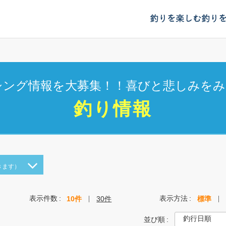
釣りを楽しむ
釣り
シング情報を大募集！！喜びと悲しみをみ
釣り情報
きます）
表示件数
表示方法
10件
30件
標準
並び順