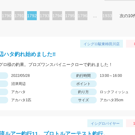
ペ
1790
ペ
1791
カ
1792
ペ
1793
ペ
1794
ペ
1795
ペ
1796
…
1933
次の10
ー
ー
レ
ー
ー
ー
ー
ジ
ジ
ン
ジ
ジ
ジ
ジ
ト
イシグロ駿東柿田川店
ペ
辺ハタ釣れ始めました‼
ー
グロ様の釣果。プロズワンスパイニークローで釣れました！
ジ
日
2022/05/28
釣行時間
13:00～16:00
沼津周辺
ポイント
アカハタ
釣り方
ロックフィッシュ
アカハタ1匹
サイズ
アカハタ35cm
イシグロバイヤー
1
2渓流ルアー釣行11。プロトルアーテスト釣行。