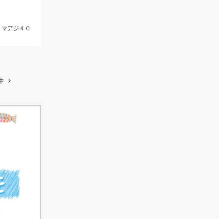
、マアジ４０
件