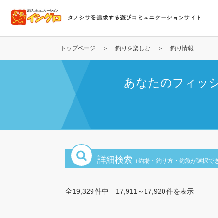
メ
イ
タノシサを追求する遊びコミュニケーションサイト
ン
コ
ン
トップページ
釣りを楽しむ
釣り情報
テ
ン
あなたのフィッ
ツ
に
移
動
詳細検索
（釣場・釣り方・釣魚が選択で
全
19,329
件中
17,911～17,920
件を表示