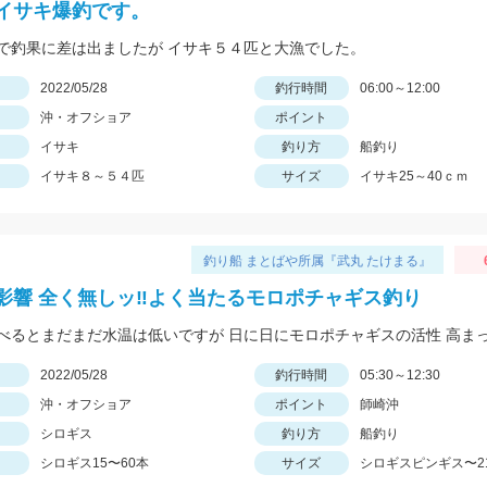
イサキ爆釣です。
で釣果に差は出ましたが イサキ５４匹と大漁でした。
日
2022/05/28
釣行時間
06:00～12:00
沖・オフショア
ポイント
イサキ
釣り方
船釣り
イサキ８～５４匹
サイズ
イサキ25～40ｃｍ
釣り船 まとばや所属『武丸 たけまる』
影響 全く無しッ‼︎よく当たるモロポチャギス釣り
日
2022/05/28
釣行時間
05:30～12:30
沖・オフショア
ポイント
師崎沖
シロギス
釣り方
船釣り
シロギス15〜60本
サイズ
シロギスピンギス〜2