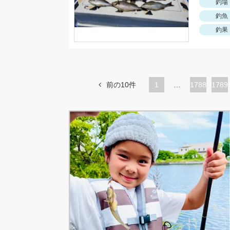
釣場
釣魚
釣果
前の10件
1
…
ペ
1788
ペ
1789
ー
ー
ジ
ジ