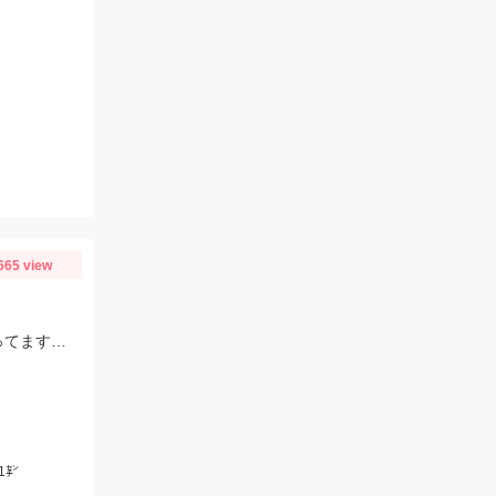
665 view
例年に比べるとまだまだ水温は低いですが 日に日にモロポチャギスの活性 高まってますよッ(^-^)
1㌢