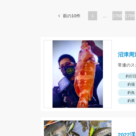
前の10件
1
…
ペ
1788
ペ
1789
ー
ー
ジ
ジ
沼津周
常連のス
釣行
釣場
釣魚
釣果
202