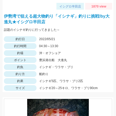
イシグロ半田店
1870 view
伊勢湾で狙える超大物釣り「イシナギ」釣りに挑戦!by大
進丸★イシグロ半田店
話題のイシナギ釣りに行ってきました～
釣行日
2022/05/21
釣行時間
04:30～13:30
釣場
沖・オフショア
ポイント
豊浜港出船 大進丸
釣魚
イシナギ・ワラサ・ブリ
釣り方
船釣り
釣果
イシナギ5匹、ワラサ・ブリ2匹
サイズ
イシナギ20～25キロ、ワラサ・ブリ90cm