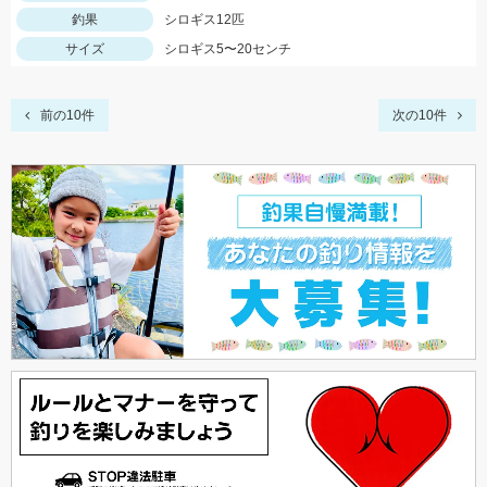
釣果
シロギス12匹
サイズ
シロギス5〜20センチ
前の10件
次の10件