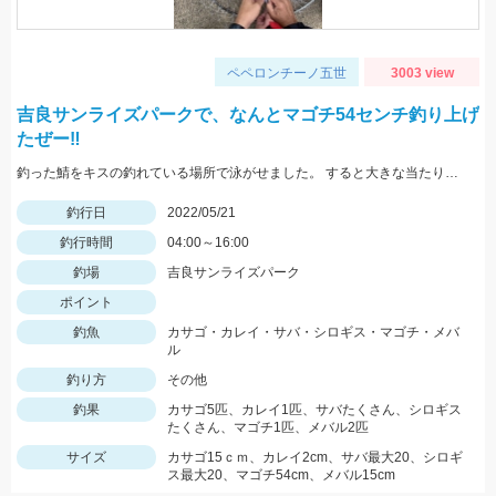
ペペロンチーノ五世
3003 view
吉良サンライズパークで、なんとマゴチ54センチ釣り上げ
たぜー‼️
釣った鯖をキスの釣れている場所で泳がせました。 すると大きな当たりがーそれから頑張って釣り上げました。
釣行日
2022/05/21
釣行時間
04:00～16:00
釣場
吉良サンライズパーク
ポイント
釣魚
カサゴ・カレイ・サバ・シロギス・マゴチ・メバ
ル
釣り方
その他
釣果
カサゴ5匹、カレイ1匹、サバたくさん、シロギス
たくさん、マゴチ1匹、メバル2匹
サイズ
カサゴ15ｃｍ、カレイ2cm、サバ最大20、シロギ
ス最大20、マゴチ54cm、メバル15cm