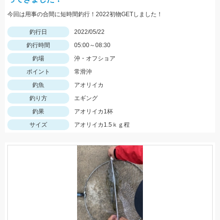
今回は用事の合間に短時間釣行！2022初物GETしました！
釣行日
2022/05/22
釣行時間
05:00～08:30
釣場
沖・オフショア
ポイント
常滑沖
釣魚
アオリイカ
釣り方
エギング
釣果
アオリイカ1杯
サイズ
アオリイカ1.5ｋｇ程