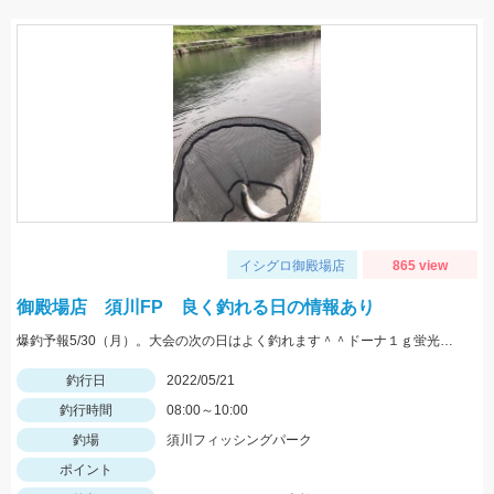
イシグロ御殿場店
865 view
御殿場店 須川FP 良く釣れる日の情報あり
爆釣予報5/30（月）。大会の次の日はよく釣れます＾＾ドーナ１ｇ蛍光ザキヤマメやミノーなどがオススメ。
釣行日
2022/05/21
釣行時間
08:00～10:00
釣場
須川フィッシングパーク
ポイント