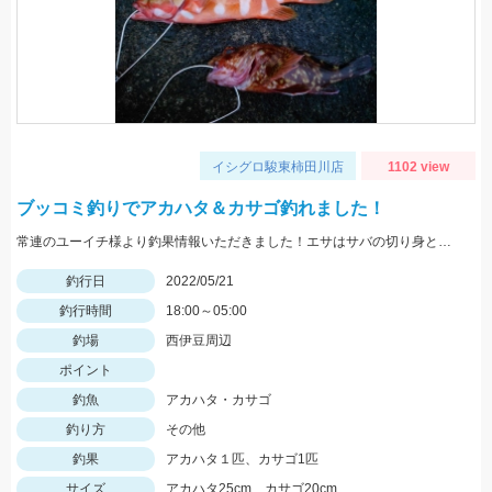
イシグロ駿東柿田川店
1102 view
ブッコミ釣りでアカハタ＆カサゴ釣れました！
常連のユーイチ様より釣果情報いただきました！エサはサバの切り身とイカタンを使用。
釣行日
2022/05/21
釣行時間
18:00～05:00
釣場
西伊豆周辺
ポイント
釣魚
アカハタ・カサゴ
釣り方
その他
釣果
アカハタ１匹、カサゴ1匹
サイズ
アカハタ25cm、カサゴ20cm