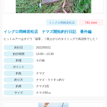
イシグロ岡崎若松店
781 view
イシグロ岡崎若松店 ナマズ開拓釣行日記 番外編
ヒットルアーはダイワ「福零」！雨上がりのタイミングで高活性でした！
釣行日
2022/05/21
釣行時間
13:00～13:30
釣場
その他
ポイント
釣魚
ナマズ
釣り方
ナマズ・ライギョ釣り
釣果
ナマズ1匹
サイズ
ナマズ60㎝