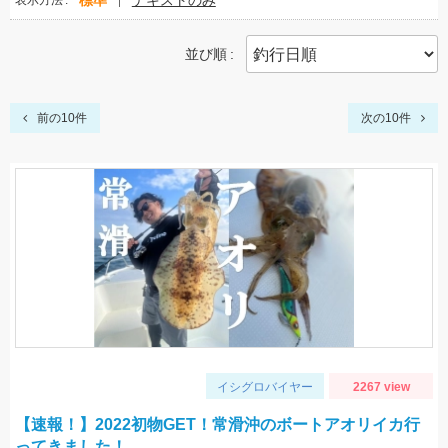
標準
テキストのみ
表示方法
並び順
前の10件
次の10件
イシグロバイヤー
2267 view
【速報！】2022初物GET！常滑沖のボートアオリイカ行
ってきました！