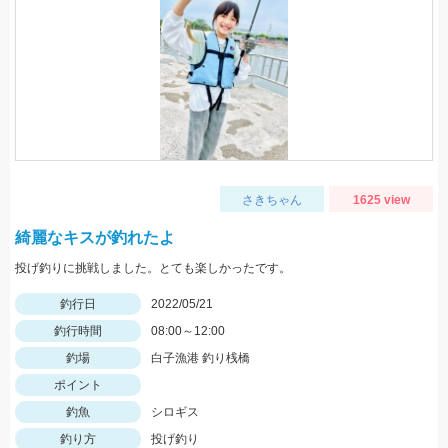
さきちゃん
1625 view
綺麗なキスが釣れたよ
投げ釣りに挑戦しました。とても楽しかったです。
釣行日
2022/05/21
釣行時間
08:00～12:00
釣場
白子漁港 釣り桟橋
ポイント
釣魚
シロギス
釣り方
投げ釣り