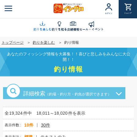
メ
イ
ショップ
ログイン
ン
コ
ン
釣りを楽しむ
釣りを知る
店舗情報
セール・イベント
テ
トップページ
釣りを楽しむ
釣り情報
ン
ツ
あなたのフィッシング情報を大募集！！喜びと悲しみをみんなに大公
に
開！！
移
釣り情報
動
詳細検索
（釣場・釣り方・釣魚が選択できます）
全
19,324
件中
18,011～18,020
件を表示
10件
30件
表示件数