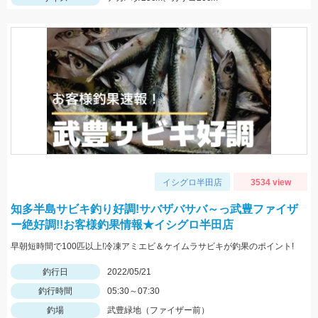
イシグロ半田店
3534 view
知多半島サビキ釣り好調!サバザバサバ～っ武豊ファイザ
ー絶好調!!お客様釣果情報★イシグロ半田店
早朝短時間で100匹以上!冷凍アミエビ＆ケイムラサビキが釣果のポイント!
釣行日
2022/05/21
釣行時間
05:30～07:30
釣場
武豊緑地（ファイザー前）