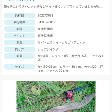
朝イチにシラスやカタクチなどベイト多く、ナブラも出ていましたが当たってきたのはサバでした。
釣行日
2022/05/21
釣行時間
04:00～08:00
釣場
東伊豆周辺
ポイント
東伊豆地磯
釣魚
サバ・ムラソイ・カサゴ・アカハタ
釣り方
ショアジギング
釣果
サバ4匹、ムラソイ1匹、カサゴ15匹、アカハタ1
匹
サイズ
サバ30~35cm、ムラソイ30ｃｍ、カサゴ20～27
ｃｍ、アカハタ20ｃｍ