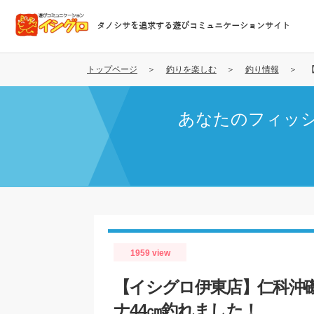
メ
イ
タノシサを追求する遊びコミュニケーションサイト
ン
コ
ン
トップページ
釣りを楽しむ
釣り情報
テ
ン
あなたのフィッ
ツ
に
移
動
1959 view
【イシグロ伊東店】仁科沖
ナ44㎝釣れました！