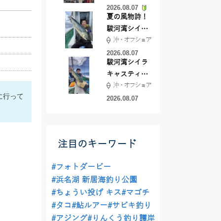
2026.08.07
夏の風物詩！
駿河湾シイラ
沖・オフショア
キャスティン
グ行ってきま
2026.08.07
駿河湾シイラ
した！！
キャスティン
沖・オフショア
グ行ってきま
に行って
した！
2026.08.07
注目のキーワード
#フォトダービー
#浜名湖 新居海釣り公園
#ちょうい投げ キス
#マゴチ
#タコ
#鮎ルアー
#サビキ釣り
#アジング
#りんくう釣り護岸