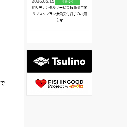
2026.05.15
店舗情報
釣り具レンタルサービスTsulikali 年間
サブスクプラン会員受付終了のお知
らせ
で