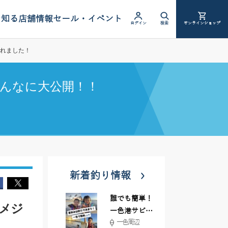
を知る
店舗情報
セール・イベント
ログイン
検索
オンラインショップ
釣れました！
んなに大公開！！
新着釣り情報
誰でも簡単！
メジ
一色港サビキ
一色周辺
＆ちょい投げ