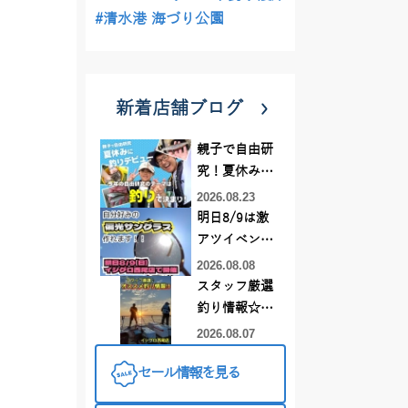
#清水港 海づり公園
新着店舗ブログ
親子で自由研
究！夏休みに
釣りデビュー
2026.08.23
明日8/9は激
アツイベント
日！！！～オ
2026.08.08
ーダー偏光グ
スタッフ厳選
ラス受注会～
釣り情報☆彡
連休は何釣り
2026.08.07
に行こう
セール情報を見る
♪【イシグロ
西尾店】