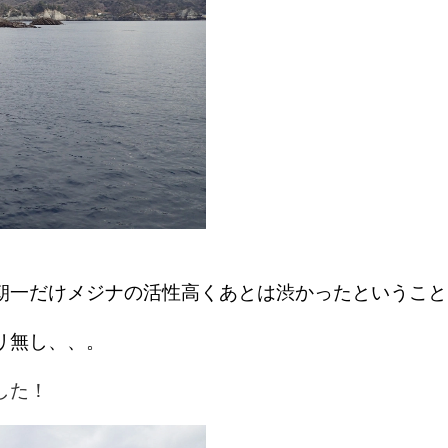
朝一だけメジナの活性高くあとは渋かったということ
リ無し、、。
した！