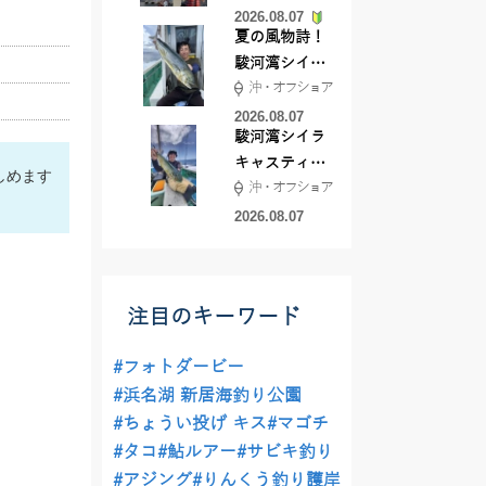
2026.08.07
夏の風物詩！
駿河湾シイラ
沖・オフショア
キャスティン
グ行ってきま
2026.08.07
駿河湾シイラ
した！！
キャスティン
しめます
沖・オフショア
グ行ってきま
した！
2026.08.07
注目のキーワード
#フォトダービー
#浜名湖 新居海釣り公園
#ちょうい投げ キス
#マゴチ
#タコ
#鮎ルアー
#サビキ釣り
#アジング
#りんくう釣り護岸