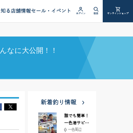
を知る
店舗情報
セール・イベント
ログイン
検索
オンラインショップ
んなに大公開！！
新着釣り情報
誰でも簡単！
一色港サビキ
一色周辺
＆ちょい投げ