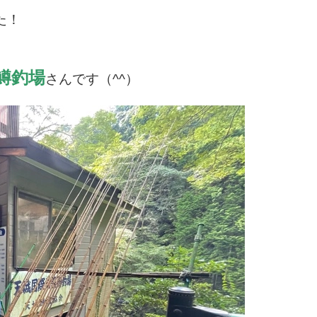
た！
鱒釣場
さんです（^^）