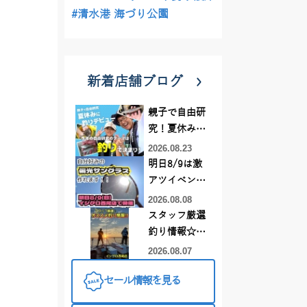
#清水港 海づり公園
新着店舗ブログ
親子で自由研
究！夏休みに
釣りデビュー
2026.08.23
明日8/9は激
アツイベント
日！！！～オ
2026.08.08
ーダー偏光グ
スタッフ厳選
ラス受注会～
釣り情報☆彡
連休は何釣り
2026.08.07
に行こう
セール情報を見る
♪【イシグロ
西尾店】