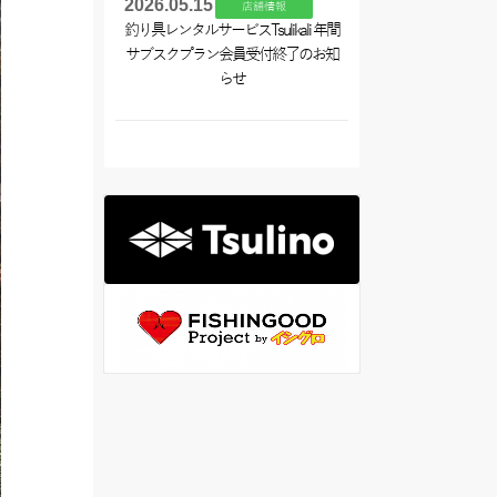
2026.05.15
店舗情報
釣り具レンタルサービスTsulikali 年間
サブスクプラン会員受付終了のお知
らせ