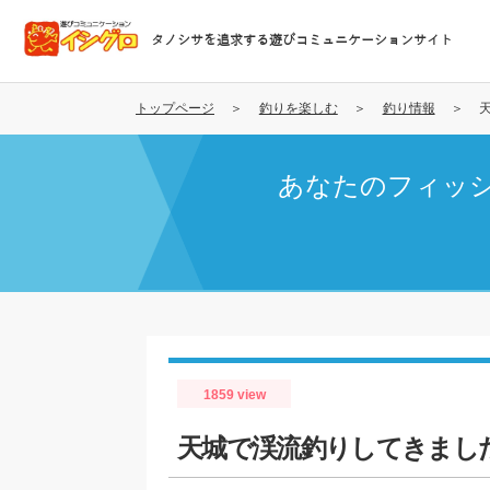
メ
イ
タノシサを追求する遊びコミュニケーションサイト
ン
コ
ン
トップページ
釣りを楽しむ
釣り情報
テ
ン
あなたのフィッ
ツ
に
移
動
1859 view
天城で渓流釣りしてきまし