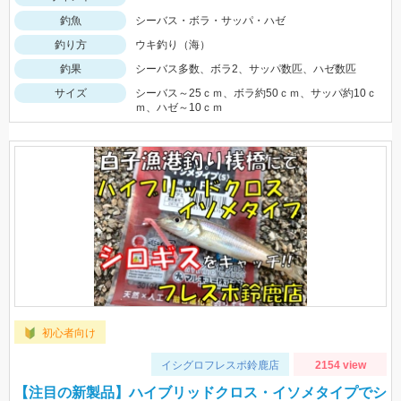
釣魚
シーバス・ボラ・サッパ・ハゼ
釣り方
ウキ釣り（海）
釣果
シーバス多数、ボラ2、サッパ数匹、ハゼ数匹
サイズ
シーバス～25ｃｍ、ボラ約50ｃｍ、サッパ約10ｃ
ｍ、ハゼ～10ｃｍ
初心者向け
イシグロフレスポ鈴鹿店
2154 view
【注目の新製品】ハイブリッドクロス・イソメタイプでシ