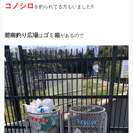
コノシロ
を釣られてる方もいました!!
碧南釣り広場
ゴミ箱
は
があるので