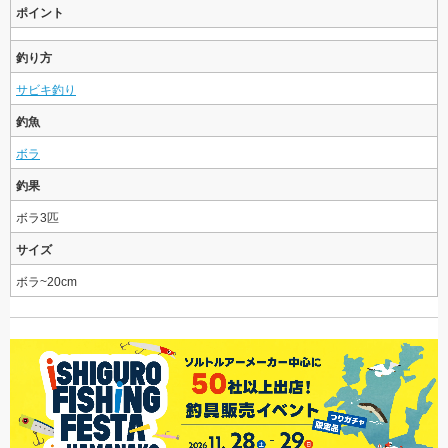
ポイント
釣り方
サビキ釣り
釣魚
ボラ
釣果
ボラ3匹
サイズ
ボラ~20cm