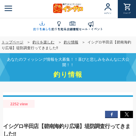
メ
イ
ショップ
ログイン
ン
コ
ン
釣りを楽しむ
釣りを知る
店舗情報
セール・イベント
テ
トップページ
釣りを楽しむ
釣り情報
イシグロ半田店【碧南海釣
ン
り広場】堤防調査行ってきました!!
ツ
に
あなたのフィッシング情報を大募集！！喜びと悲しみをみんなに大公
移
開！！
動
釣り情報
2252 view
イシグロ半田店【碧南海釣り広場】堤防調査行ってきま
した!!