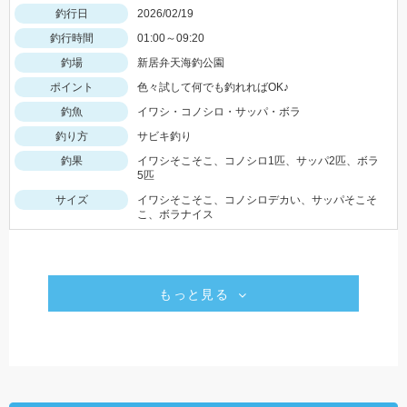
釣行日
2026/02/19
釣行時間
01:00～09:20
釣場
新居弁天海釣公園
ポイント
色々試して何でも釣れればOK♪
釣魚
イワシ・コノシロ・サッパ・ボラ
釣り方
サビキ釣り
釣果
イワシそこそこ、コノシロ1匹、サッパ2匹、ボラ
5匹
サイズ
イワシそこそこ、コノシロデカい、サッパそこそ
こ、ボラナイス
もっと見る