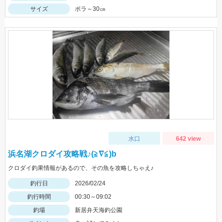
サイズ
ボラ～30㎝
水口
642 view
浜名湖クロダイ攻略戦♪(≧∇≦)b
クロダイ釣果情報があるので、その魚を攻略しちゃえ♪
釣行日
2026/02/24
釣行時間
00:30～09:02
釣場
新居弁天海釣公園