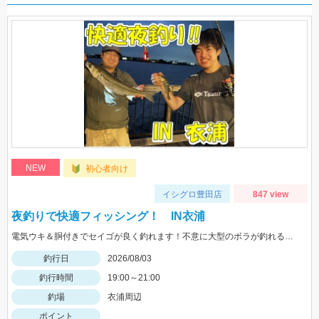
NEW
初心者向け
イシグロ豊田店
847 view
夜釣りで快適フィッシング！ IN衣浦
電気ウキ＆胴付きでセイゴが良く釣れます！不意に大型のボラが釣れることもあるので、ネットがあると安心です。
釣行日
2026/08/03
釣行時間
19:00～21:00
釣場
衣浦周辺
ポイント