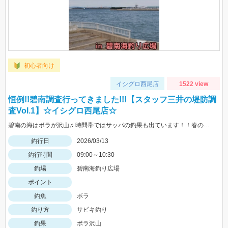
初心者向け
イシグロ西尾店
1522 view
恒例!!碧南調査行ってきました!!!【スタッフ三井の堤防調
査Vol.1】☆イシグロ西尾店☆
碧南の海はボラが沢山♬時間帯ではサッパの釣果も出ています！！春の良型黒鯛の釣果も出ています！！
釣行日
2026/03/13
釣行時間
09:00～10:30
釣場
碧南海釣り広場
ポイント
釣魚
ボラ
釣り方
サビキ釣り
釣果
ボラ沢山