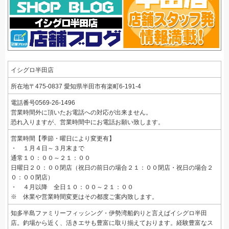
イシグロ半田店
所在地
〒475-0837
愛知県半田市有楽町6-191-4
電話番号0569-26-1496
営業時間外に頂いたお電話への対応が出来ません。
恐れ入りますが、営業時間中にお電話お願い致します。
営業時間【季節・曜日により変更有】
・ １月４日～３月末まで
通常１０：００～２１：００
日曜日２０：００閉店（祝日の前日の場合２１：００閉店・祝日の場合２
０：００閉店）
・ ４月以降 全日１０：００～２１：００
※ 休業や営業時間変更はその都度ご案内致します。
知多半島ファミリーフィッシング・伊勢湾船釣りと言えばイシグロ半田
店。釣場から近く、活きエサも豊富に取り揃えております。経験豊富なス