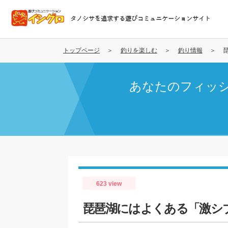
メ
イ
タノシサを追求する遊びコミュニケーションサイト
ン
コ
ン
トップページ
釣りを楽しむ
釣り情報
テ
ン
あなたのフィッ
ツ
に
移
動
623 view
琵琶湖にはよくある「激シ