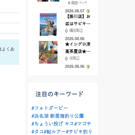
ま海遊パーク
根店
2026.08.07
【掛川店】お
盆はサビキ釣
福田周辺
りいきません
か?
2026.08.06
★イシグロ津
はよくあ
高茶屋店★津
津周辺
近郊ハゼ釣れ
てます！
2026.08.06
注目のキーワード
#フォトダービー
#浜名湖 新居海釣り公園
#ちょうい投げ キス
#マゴチ
#タコ
#鮎ルアー
#サビキ釣り