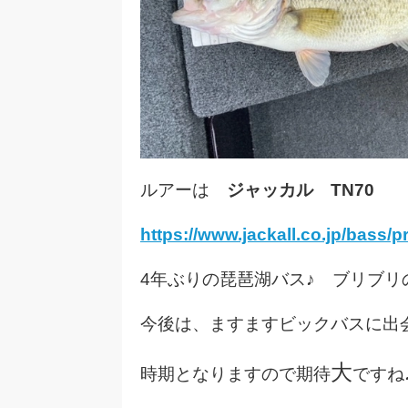
ルアーは
ジャッカル TN70
https://www.jackall.co.jp/bass/pr
4年ぶりの琵琶湖バス♪ ブリブリ
今後は、ますますビックバスに出
大
時期となりますので期待
ですね