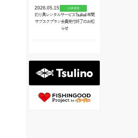
2026.05.15
店舗情報
釣り具レンタルサービスTsulikali 年間
サブスクプラン会員受付終了のお知
らせ