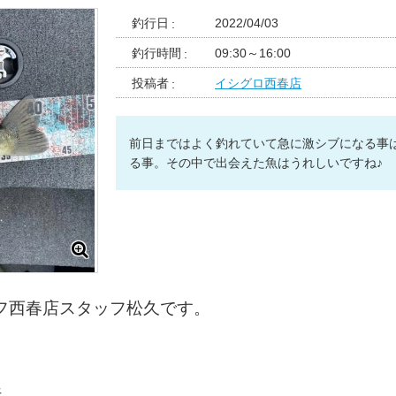
釣行日
2022/04/03
釣行時間
09:30～16:00
投稿者
イシグロ西春店
前日まではよく釣れていて急に激シブになる事
る事。その中で出会えた魚はうれしいですね♪
フ西春店スタッフ松久です。
。
行。