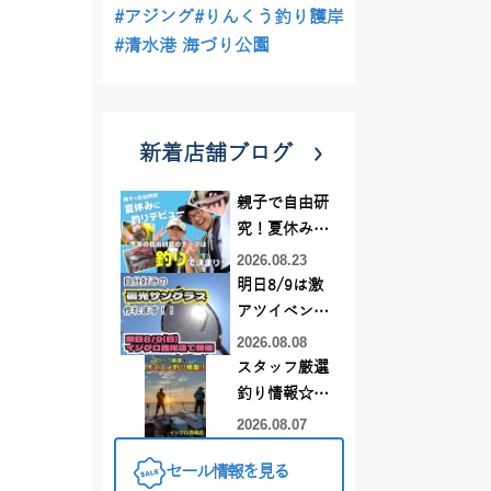
#アジング
#りんくう釣り護岸
#清水港 海づり公園
新着店舗ブログ
親子で自由研
究！夏休みに
釣りデビュー
2026.08.23
明日8/9は激
アツイベント
日！！！～オ
2026.08.08
ーダー偏光グ
スタッフ厳選
ラス受注会～
釣り情報☆彡
連休は何釣り
2026.08.07
に行こう
セール情報を見る
♪【イシグロ