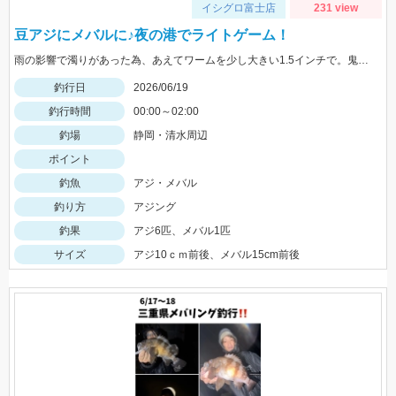
イシグロ富士店
231 view
豆アジにメバルに♪夜の港でライトゲーム！
雨の影響で濁りがあった為、あえてワームを少し大きい1.5インチで。鬼爪をつけることで釣果が伸びました！
釣行日
2026/06/19
釣行時間
00:00～02:00
釣場
静岡・清水周辺
ポイント
釣魚
アジ・メバル
釣り方
アジング
釣果
アジ6匹、メバル1匹
サイズ
アジ10ｃｍ前後、メバル15cm前後