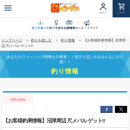
メ
イ
ショップ
ログイン
ン
コ
ン
釣りを楽しむ
釣りを知る
店舗情報
セール・イベント
テ
トップページ
釣りを楽しむ
釣り情報
【お客様釣果情報】沼津周
ン
辺 尺メバル ゲット‼
ツ
に
あなたのフィッシング情報を大募集！！喜びと悲しみをみんなに大公
移
開！！
動
釣り情報
500 view
【お客様釣果情報】沼津周辺 尺メバル ゲット‼