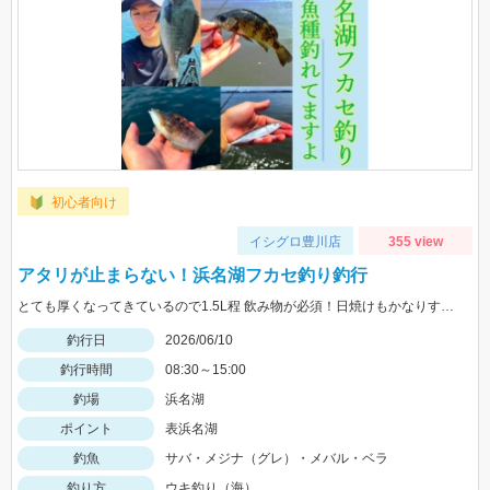
初心者向け
イシグロ豊川店
355 view
アタリが止まらない！浜名湖フカセ釣り釣行
とても厚くなってきているので1.5L程 飲み物が必須！日焼けもかなりするので 日焼け止めor日焼け対策ウェア―などで 対策しましょう！
釣行日
2026/06/10
釣行時間
08:30～15:00
釣場
浜名湖
ポイント
表浜名湖
釣魚
サバ・メジナ（グレ）・メバル・ベラ
釣り方
ウキ釣り（海）