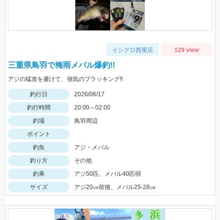
イシグロ西尾店
129 view
三重県鳥羽で梅雨メバル爆釣!!
アジの猛攻を避けて、強気のプラッキング!!
釣行日
2026/06/17
釣行時間
20:00～02:00
釣場
鳥羽周辺
ポイント
釣魚
アジ・メバル
釣り方
その他
釣果
アジ50匹、メバル40匹弱
サイズ
アジ20㎝前後、メバル25-28㎝