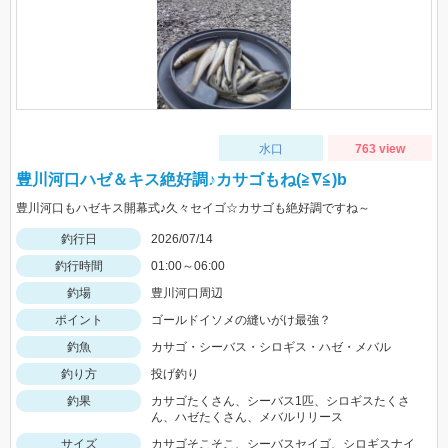
水口
763 view
豊川河口ハゼ＆キス絶好調♪カサゴもね(≧∇≦)b
豊川河口もハゼキス開幕式♪久々セイゴ☆カサゴも絶好調ですね～
釣行日
2026/07/14
釣行時間
01:00～06:00
釣場
豊川河口周辺
ポイント
ゴールドイソメの縫いがけ最強？
釣魚
カサゴ・シーバス・シロギス・ハゼ・メバル
釣り方
投げ釣り
釣果
カサゴたくさん、シーバス1匹、シロギスたくさ
ん、ハゼたくさん、メバルリリース
サイズ
カサゴそこそこ、シーバスセイゴ、シロギスナイ