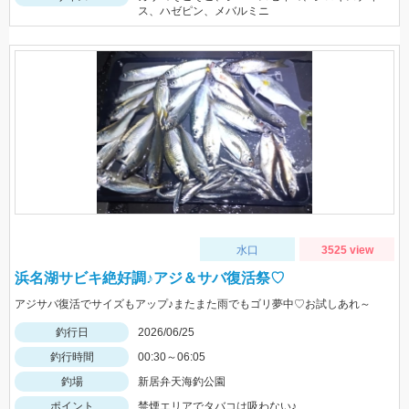
ス、ハゼピン、メバルミニ
水口
3525 view
浜名湖サビキ絶好調♪アジ＆サバ復活祭♡
アジサバ復活でサイズもアップ♪またまた雨でもゴリ夢中♡お試しあれ～
釣行日
2026/06/25
釣行時間
00:30～06:05
釣場
新居弁天海釣公園
ポイント
禁煙エリアでタバコは吸わない♪