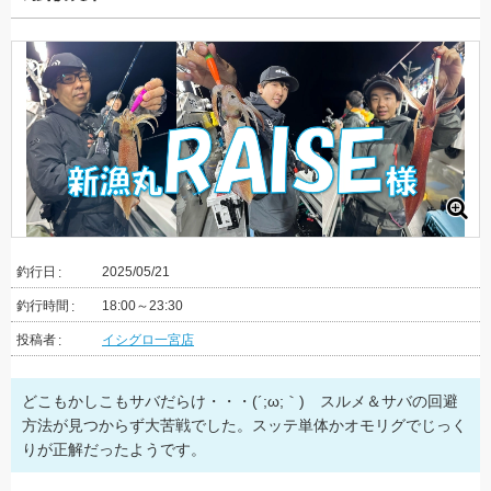
釣行日
2025/05/21
釣行時間
18:00～23:30
投稿者
イシグロ一宮店
どこもかしこもサバだらけ・・・(´;ω;｀) スルメ＆サバの回避
方法が見つからず大苦戦でした。スッテ単体かオモリグでじっく
りが正解だったようです。