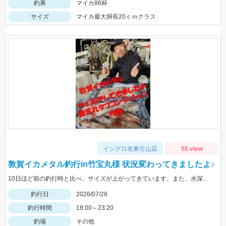
釣果
マイカ86杯
サイズ
マイカ最大胴長20ｃｍクラス
イシグロ名東引山店
55 view
敦賀イカメタル釣行in竹宝丸様 状況変わってきましたよ♪
10日ほど前の釣行時と比べ、サイズが上がってきています。また、水深も少し深くなりヒットレンジも30ｍ→40ｍにメインが変わってきている様子でした。カラーだけは変わらずケイムラ系のピンクがぶっちぎりで好反応でしたので、必ずピンク系は持って行ってください。
釣行日
2026/07/28
釣行時間
18:00～23:20
釣場
その他