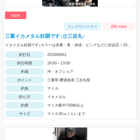
NEW
イシグロバイヤー
285 view
三重イカメタル好調です♪@三吉丸♪
イカメタル好調です♪カラーは赤黄・青・赤緑・ピンクなどに好反応！20～10ｍでもよく釣れるので、15号以下の軽いメタルもあるといいです‼
釣行日
2026/08/01
釣行時間
18:00～23:00
釣場
沖・オフショア
ポイント
三重県 礫浦漁港 三吉丸様
釣魚
マイカ
釣り方
イカメタル
釣果
マイカ船中700杯以上
サイズ
マイカ30㎝くらいまで