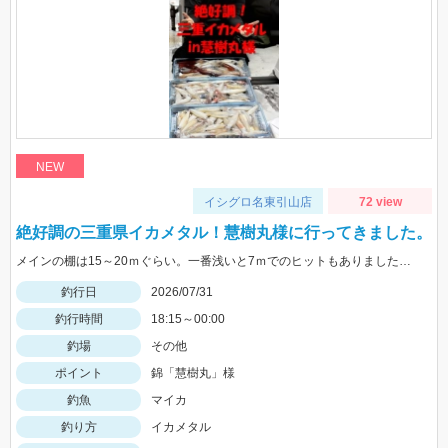
NEW
イシグロ名東引山店
72 view
絶好調の三重県イカメタル！慧樹丸様に行ってきました。
メインの棚は15～20ｍぐらい。一番浅いと7ｍでのヒットもありました。色々なカラーで釣れましたが、ケイムラ系が強かったです。サイズは小型中心の為、アタリが小さいので違和感→即フッキングですよ♪
釣行日
2026/07/31
釣行時間
18:15～00:00
釣場
その他
ポイント
錦「慧樹丸」様
釣魚
マイカ
釣り方
イカメタル