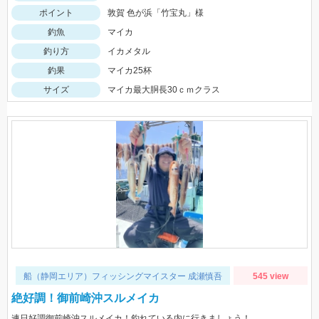
ポイント
敦賀 色が浜「竹宝丸」様
釣魚
マイカ
釣り方
イカメタル
釣果
マイカ25杯
サイズ
マイカ最大胴長30ｃｍクラス
船（静岡エリア）フィッシングマイスター 成瀬慎吾
545 view
絶好調！御前崎沖スルメイカ
連日好調御前崎沖スルメイカ！釣れている内に行きましょう！