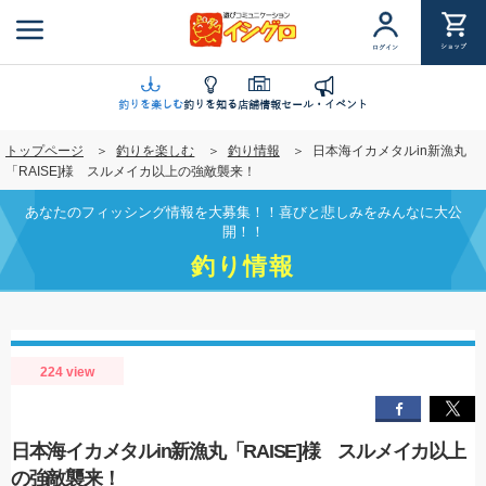
メ
イ
ショップ
ログイン
ン
コ
ン
釣りを楽しむ
釣りを知る
店舗情報
セール・イベント
テ
トップページ
釣りを楽しむ
釣り情報
日本海イカメタルin新漁丸
ン
「RAISE]様 スルメイカ以上の強敵襲来！
ツ
に
あなたのフィッシング情報を大募集！！喜びと悲しみをみんなに大公
移
開！！
動
釣り情報
224 view
日本海イカメタルin新漁丸「RAISE]様 スルメイカ以上
の強敵襲来！