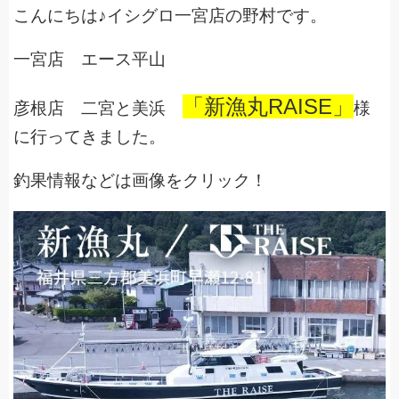
こんにちは♪イシグロ一宮店の野村です。
一宮店 エース平山
「新漁丸RAISE」
彦根店 二宮と美浜
様
に行ってきました。
釣果情報などは画像をクリック！