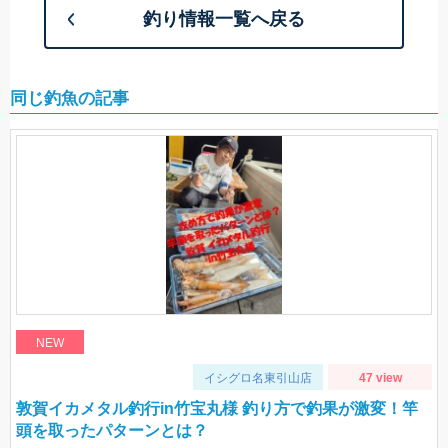
釣り情報一覧へ戻る
同じ釣魚の記事
NEW
イシグロ名東引山店
47 view
敦賀イカメタル釣行in竹宝丸様 釣り方で釣果が激変！竿
頭を取ったパターンとは？