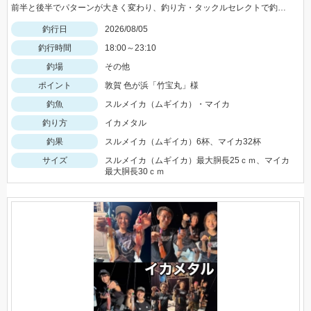
前半と後半でパターンが大きく変わり、釣り方・タックルセレクトで釣果に差が出た日でした。最近の傾向としてケイムラ系カラーは必須ですので必ず持って行ってください。
釣行日
2026/08/05
釣行時間
18:00～23:10
釣場
その他
ポイント
敦賀 色が浜「竹宝丸」様
釣魚
スルメイカ（ムギイカ）・マイカ
釣り方
イカメタル
釣果
スルメイカ（ムギイカ）6杯、マイカ32杯
サイズ
スルメイカ（ムギイカ）最大胴長25ｃｍ、マイカ
最大胴長30ｃｍ