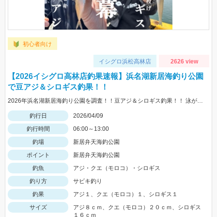
初心者向け
イシグロ浜松高林店
2626 view
【2026イシグロ高林店釣果速報】浜名湖新居海釣り公園
で豆アジ＆シロギス釣果！！
2026年浜名湖新居海釣り公園を調査！！豆アジ＆シロギス釣果！！ 泳がせ釣りも用意していきましょう！！
釣行日
2026/04/09
釣行時間
06:00～13:00
釣場
新居弁天海釣公園
ポイント
新居弁天海釣公園
釣魚
アジ・クエ（モロコ）・シロギス
釣り方
サビキ釣り
釣果
アジ１、クエ（モロコ）１、シロギス１
サイズ
アジ８ｃｍ、クエ（モロコ）２０ｃｍ、シロギス
１６ｃｍ