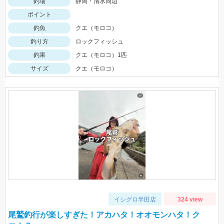
釣場
静岡・清水周辺
ポイント
釣魚
クエ（モロコ）
釣り方
ロックフィッシュ
釣果
クエ（モロコ）1匹
サイズ
クエ（モロコ）
イシグロ半田店
324 view
尾鷲釣行が楽しすぎた！アカハタ！オオモンハタ！ク