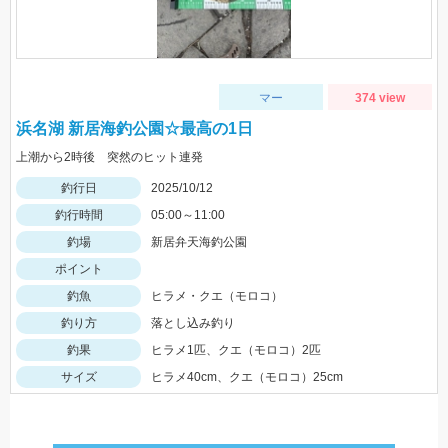
マー
374 view
浜名湖 新居海釣公園☆最高の1日
上潮から2時後 突然のヒット連発
釣行日
2025/10/12
釣行時間
05:00～11:00
釣場
新居弁天海釣公園
ポイント
釣魚
ヒラメ・クエ（モロコ）
釣り方
落とし込み釣り
釣果
ヒラメ1匹、クエ（モロコ）2匹
サイズ
ヒラメ40cm、クエ（モロコ）25cm