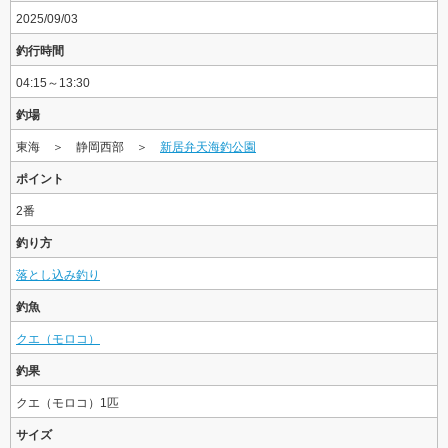
2025/09/03
釣行時間
04:15～13:30
釣場
東海 ＞ 静岡西部 ＞
新居弁天海釣公園
ポイント
2番
釣り方
落とし込み釣り
釣魚
クエ（モロコ）
釣果
クエ（モロコ）1匹
サイズ