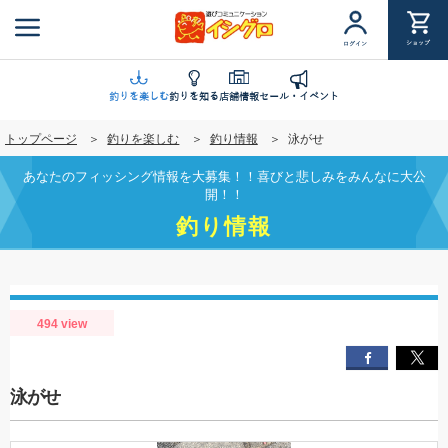
メ
イ
ショップ
ログイン
ン
コ
ン
釣りを楽しむ
釣りを知る
店舗情報
セール・イベント
テ
トップページ
釣りを楽しむ
釣り情報
泳がせ
ン
ツ
あなたのフィッシング情報を大募集！！喜びと悲しみをみんなに大公
に
開！！
移
釣り情報
動
494 view
泳がせ