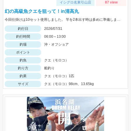
イシグロ名東引山店
87 view
幻の高級魚クエを狙って！in清高丸
今回仕掛けは10セット使用しました。 竿を2本出す時は多めに準備しましょう！
釣行日
2026/07/31
釣行時間
06:00～13:00
釣場
沖・オフショア
ポイント
釣魚
クエ（モロコ）
釣り方
船釣り
釣果
クエ（モロコ）1匹
サイズ
クエ（モロコ）98cm、13.65kg