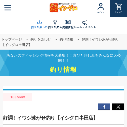
メ
イ
ショップ
ログイン
ン
コ
ン
釣りを楽しむ
釣りを知る
店舗情報
セール・イベント
テ
トップページ
釣りを楽しむ
釣り情報
好調！イワシ泳がせ釣り
ン
【イシグロ半田店】
ツ
に
あなたのフィッシング情報を大募集！！喜びと悲しみをみんなに大公
移
開！！
動
釣り情報
163 view
好調！イワシ泳がせ釣り【イシグロ半田店】