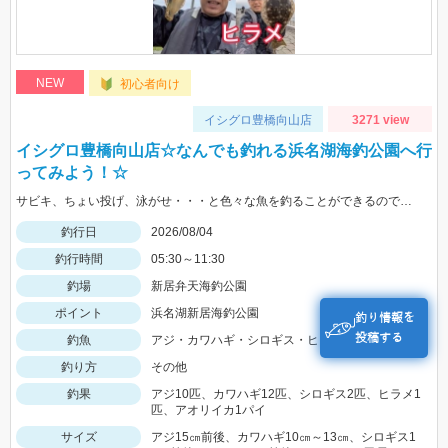
NEW
初心者向け
イシグロ豊橋向山店
3271 view
イシグロ豊橋向山店☆なんでも釣れる浜名湖海釣公園へ行
ってみよう！☆
サビキ、ちょい投げ、泳がせ・・・と色々な魚を釣ることができるので仕掛けも何種類か用意していけば楽しむことができますよ！
釣行日
2026/08/04
釣行時間
05:30～11:30
釣場
新居弁天海釣公園
ポイント
浜名湖新居海釣公園
釣り情報を
投稿する
釣魚
アジ・カワハギ・シロギス・ヒラメ・アオリイカ
釣り方
その他
釣果
アジ10匹、カワハギ12匹、シロギス2匹、ヒラメ1
匹、アオリイカ1パイ
サイズ
アジ15㎝前後、カワハギ10㎝～13㎝、シロギス1