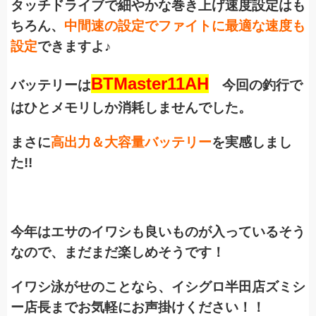
タッチドライブで細やかな巻き上げ速度設定はも
ちろん、
中間速の設定でファイトに最適な速度も
設定
できますよ♪
BTMaster11AH
バッテリーは
今回の釣行で
はひとメモリしか消耗しませんでした。
まさに
高出力＆大容量バッテリー
を実感しまし
た!!
今年はエサのイワシも良いものが入っているそう
なので、まだまだ楽しめそうです！
イワシ泳がせのことなら、イシグロ半田店ズミシ
ー店長までお気軽にお声掛けください！！