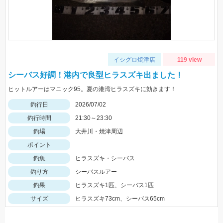
イシグロ焼津店
119 view
シーバス好調！港内で良型ヒラスズキ出ました！
ヒットルアーはマニック95。夏の港湾ヒラスズキに効きます！
釣行日
2026/07/02
釣行時間
21:30～23:30
釣場
大井川・焼津周辺
ポイント
釣魚
ヒラスズキ・シーバス
釣り方
シーバスルアー
釣果
ヒラスズキ1匹、シーバス1匹
サイズ
ヒラスズキ73cm、シーバス65cm