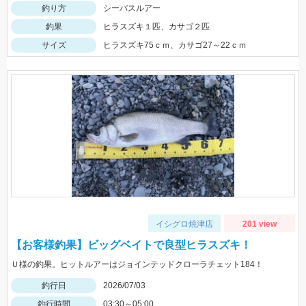
釣り方
シーバスルアー
釣果
ヒラスズキ１匹、カサゴ２匹
サイズ
ヒラスズキ75ｃｍ、カサゴ27～22ｃｍ
イシグロ焼津店
201 view
【お客様釣果】ビッグベイトで良型ヒラスズキ！
Ｕ様の釣果。ヒットルアーはジョインテッドクローラチェット184！
釣行日
2026/07/03
釣行時間
03:30～05:00