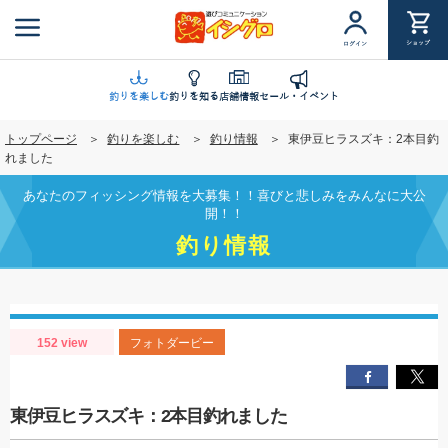
メ
イ
ショップ
ログイン
ン
コ
ン
釣りを楽しむ
釣りを知る
店舗情報
セール・イベント
テ
トップページ
釣りを楽しむ
釣り情報
東伊豆ヒラスズキ：2本目釣
ン
れました
ツ
に
あなたのフィッシング情報を大募集！！喜びと悲しみをみんなに大公
移
開！！
動
釣り情報
152 view
フォトダービー
東伊豆ヒラスズキ：2本目釣れました