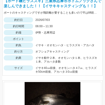
【ボート磯ヒラスズキ】三重県志摩市ボトムノックさんで
楽しんできました！！【イサキキャスティングも！！】
ボートのキャスティングですが飛距離が要することも多いので竿は8ft前後推奨です！！
釣行日
2026/07/03
釣行時間
06:00～11:30
釣場
伊勢・志摩周辺
ポイント
釣魚
イサキ・オオモンハタ・ヒラスズキ・アカハタ
釣り方
オフショアキャスティング
釣果
イサキ船中２本、オオモンハタ１本、ヒラスズキ
１本、アカハタ多数
サイズ
イサキ40㎝前後、オオモンハタ４7㎝、ヒラスズ
キ50cm前後、アカハタ３0㎝前後