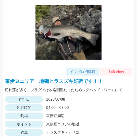
イシグロ沼津店
148 view
東伊豆エリア 地磯ヒラスズキ好調です！！
切れ藻が多く、プラグでは攻略困難だったためジグヘッド＋ワームにて。同行のお客様がジグでイサキもキャッチ！
釣行日
2026/07/08
釣行時間
04:00～08:00
釣場
東伊豆周辺
ポイント
東伊豆エリアの地磯
釣魚
ヒラスズキ・カサゴ