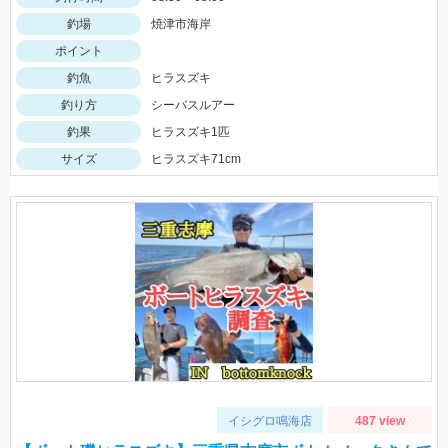
釣場
焼津市海岸
ポイント
釣魚
ヒラスズキ
釣り方
シーバスルアー
釣果
ヒラスズキ1匹
サイズ
ヒラスズキ71cm
イシグロ鳴海店
487 view