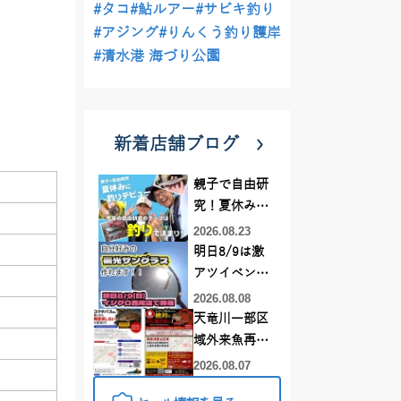
#タコ
#鮎ルアー
#サビキ釣り
#アジング
#りんくう釣り護岸
#清水港 海づり公園
新着店舗ブログ
親子で自由研
究！夏休みに
釣りデビュー
2026.08.23
明日8/9は激
アツイベント
日！！！～オ
2026.08.08
ーダー偏光グ
天竜川一部区
ラス受注会～
域外来魚再放
流禁止となり
2026.08.07
ました