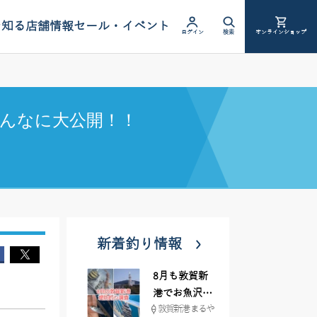
を知る
店舗情報
セール・イベント
ログイン
検索
オンラインショップ
んなに大公開！！
新着釣り情報
8月も敦賀新
港でお魚沢山
敦賀新港 まるや
♪ イシグロ彦