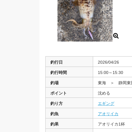
釣行日
2026/04/26
釣行時間
15:00～15:30
釣場
東海 ＞ 静岡
ポイント
沈める
釣り方
エギング
釣魚
アオリイカ
釣果
アオリイカ1杯