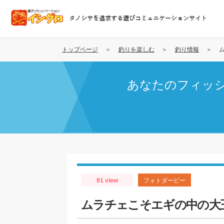
メ
イ
タノシサを追求する遊びコミュニケーションサイト
ン
コ
ン
トップページ
釣りを楽しむ
釣り情報
テ
ン
あなたのフィッ
ツ
に
移
動
91 view
フォトダービー
ムラチェこそエギの中の大