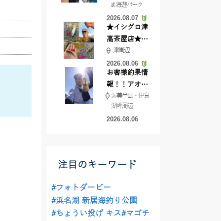
ま海遊パーク
根店
2026.08.07
★イシグロ津
高茶屋店★津
津周辺
近郊ハゼ釣れ
てます！
2026.08.06
お客様釣果情
報！！アオリ
渥美半島・伊良
イカが釣れ始
湖岬周辺
めています！
2026.08.06
注目のキーワード
#フォトダービー
#浜名湖 新居海釣り公園
#ちょうい投げ キス
#マゴチ