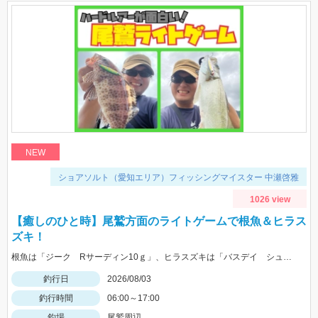
NEW
ショアソルト（愛知エリア）フィッシングマイスター 中瀬啓雅
1026 view
【癒しのひと時】尾鷲方面のライトゲームで根魚＆ヒラス
ズキ！
根魚は「ジーク Rサーディン10ｇ」、ヒラスズキは「バスデイ シュガペン70Ｆ」が好調！
釣行日
2026/08/03
釣行時間
06:00～17:00
釣場
尾鷲周辺