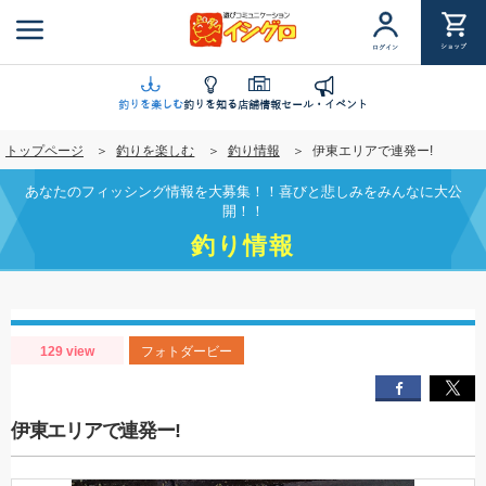
メ
イ
ショップ
ログイン
ン
コ
ン
釣りを楽しむ
釣りを知る
店舗情報
セール・イベント
テ
トップページ
釣りを楽しむ
釣り情報
伊東エリアで連発ー!
ン
ツ
あなたのフィッシング情報を大募集！！喜びと悲しみをみんなに大公
に
開！！
移
釣り情報
動
129 view
フォトダービー
伊東エリアで連発ー!