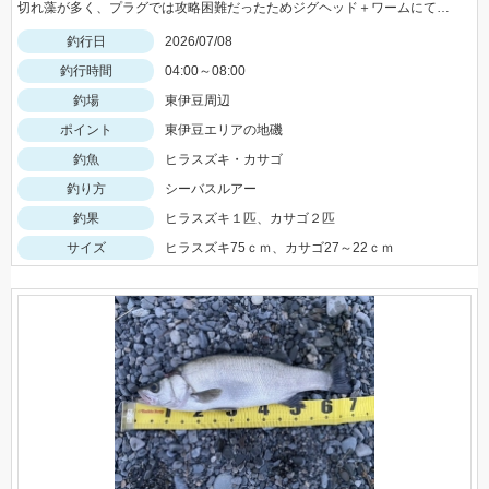
切れ藻が多く、プラグでは攻略困難だったためジグヘッド＋ワームにて。同行のお客様がジグでイサキもキャッチ！
釣行日
2026/07/08
釣行時間
04:00～08:00
釣場
東伊豆周辺
ポイント
東伊豆エリアの地磯
釣魚
ヒラスズキ・カサゴ
釣り方
シーバスルアー
釣果
ヒラスズキ１匹、カサゴ２匹
サイズ
ヒラスズキ75ｃｍ、カサゴ27～22ｃｍ