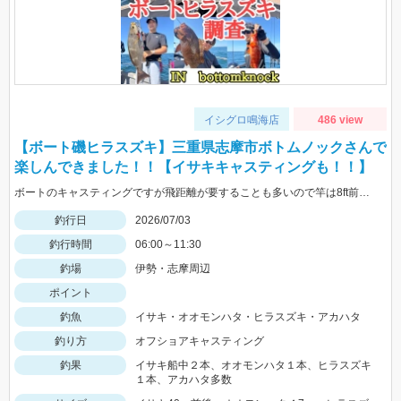
イシグロ鳴海店
486 view
【ボート磯ヒラスズキ】三重県志摩市ボトムノックさんで
楽しんできました！！【イサキキャスティングも！！】
ボートのキャスティングですが飛距離が要することも多いので竿は8ft前後推奨です！！
釣行日
2026/07/03
釣行時間
06:00～11:30
釣場
伊勢・志摩周辺
ポイント
釣魚
イサキ・オオモンハタ・ヒラスズキ・アカハタ
釣り方
オフショアキャスティング
釣果
イサキ船中２本、オオモンハタ１本、ヒラスズキ
１本、アカハタ多数