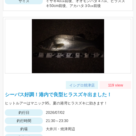
サイズ
イサキ40㎝前後、オオモンハタ４7㎝、ヒラスズ
キ50cm前後、アカハタ３0㎝前後
イシグロ焼津店
119 view
シーバス好調！港内で良型ヒラスズキ出ました！
ヒットルアーはマニック95。夏の港湾ヒラスズキに効きます！
釣行日
2026/07/02
釣行時間
21:30～23:30
釣場
大井川・焼津周辺