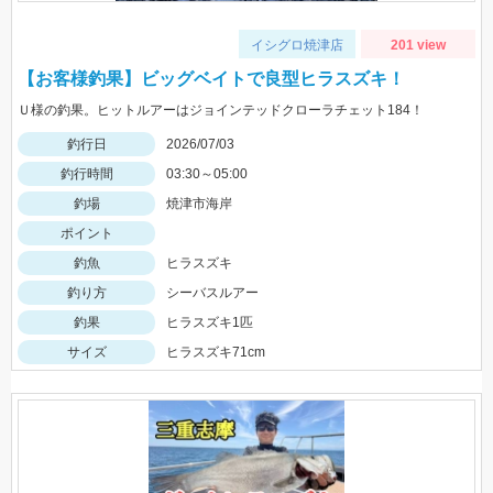
イシグロ焼津店
201 view
【お客様釣果】ビッグベイトで良型ヒラスズキ！
Ｕ様の釣果。ヒットルアーはジョインテッドクローラチェット184！
釣行日
2026/07/03
釣行時間
03:30～05:00
釣場
焼津市海岸
ポイント
釣魚
ヒラスズキ
釣り方
シーバスルアー
釣果
ヒラスズキ1匹
サイズ
ヒラスズキ71cm