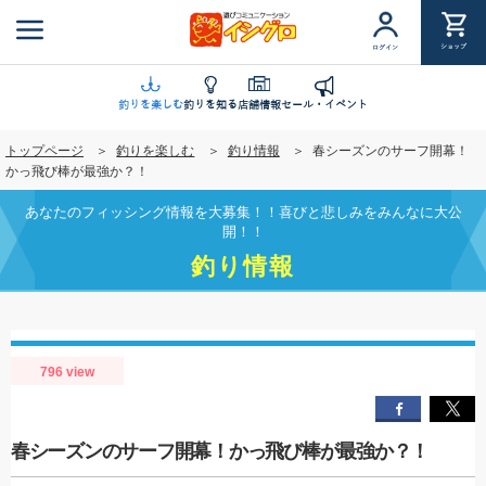
メ
イ
ショップ
ログイン
ン
コ
ン
釣りを楽しむ
釣りを知る
店舗情報
セール・イベント
テ
トップページ
釣りを楽しむ
釣り情報
春シーズンのサーフ開幕！
ン
かっ飛び棒が最強か？！
ツ
に
あなたのフィッシング情報を大募集！！喜びと悲しみをみんなに大公
移
開！！
動
釣り情報
796 view
春シーズンのサーフ開幕！かっ飛び棒が最強か？！