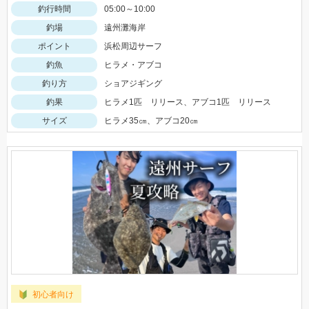
釣行時間
05:00～10:00
釣場
遠州灘海岸
ポイント
浜松周辺サーフ
釣魚
ヒラメ・アブコ
釣り方
ショアジギング
釣果
ヒラメ1匹 リリース、アブコ1匹 リリース
サイズ
ヒラメ35㎝、アブコ20㎝
初心者向け