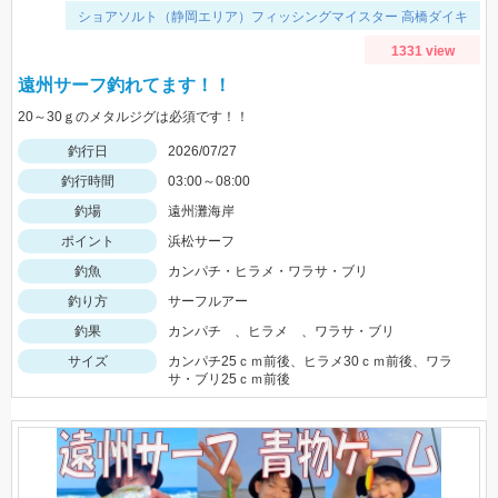
ショアソルト（静岡エリア）フィッシングマイスター 高橋ダイキ
1331 view
遠州サーフ釣れてます！！
20～30ｇのメタルジグは必須です！！
釣行日
2026/07/27
釣行時間
03:00～08:00
釣場
遠州灘海岸
ポイント
浜松サーフ
釣魚
カンパチ・ヒラメ・ワラサ・ブリ
釣り方
サーフルアー
釣果
カンパチ 、ヒラメ 、ワラサ・ブリ
サイズ
カンパチ25ｃｍ前後、ヒラメ30ｃｍ前後、ワラ
サ・ブリ25ｃｍ前後