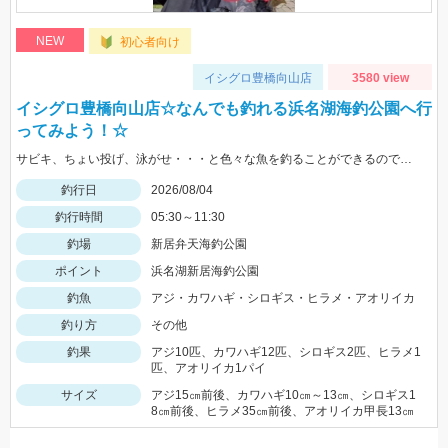
NEW
初心者向け
イシグロ豊橋向山店
3580 view
イシグロ豊橋向山店☆なんでも釣れる浜名湖海釣公園へ行
ってみよう！☆
サビキ、ちょい投げ、泳がせ・・・と色々な魚を釣ることができるので仕掛けも何種類か用意していけば楽しむことができますよ！
釣行日
2026/08/04
釣行時間
05:30～11:30
釣場
新居弁天海釣公園
ポイント
浜名湖新居海釣公園
釣魚
アジ・カワハギ・シロギス・ヒラメ・アオリイカ
釣り方
その他
釣果
アジ10匹、カワハギ12匹、シロギス2匹、ヒラメ1
匹、アオリイカ1パイ
サイズ
アジ15㎝前後、カワハギ10㎝～13㎝、シロギス1
8㎝前後、ヒラメ35㎝前後、アオリイカ甲長13㎝