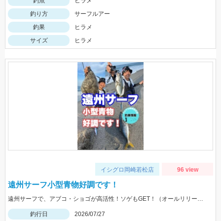
釣魚
ヒラメ
釣り方
サーフルアー
釣果
ヒラメ
サイズ
ヒラメ
イシグロ岡崎若松店
96 view
遠州サーフ小型青物好調です！
遠州サーフで、アブコ・ショゴが高活性！ソゲもGET！（オールリリースさせて頂きました）ヒットルアーは、ジーク Ｆサーディン20ｇ 20ｇのサイズ感が良かったです！
釣行日
2026/07/27