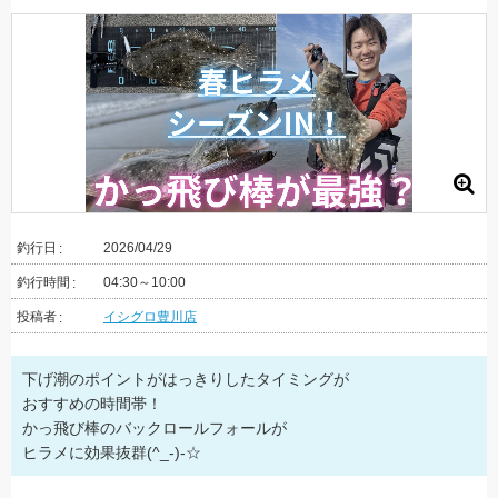
釣行日
2026/04/29
釣行時間
04:30～10:00
投稿者
イシグロ豊川店
下げ潮のポイントがはっきりしたタイミングが
おすすめの時間帯！
かっ飛び棒のバックロールフォールが
ヒラメに効果抜群(^_-)-☆