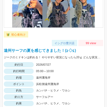
初心者向け
イシグロ豊川店
99 view
遠州サーフの夏を感じてきました！(≧◇≦)
ジークのミドキンは釣れる！ やりやすい状況になったら20ｇ どんな状況でも100ｍ以上飛ばすなら 40ｇがおすすめ
釣行日
2026/07/27
釣行時間
05:00～10:00
釣場
遠州灘海岸
ポイント
浜松側遠州灘海岸
釣魚
カンパチ・ヒラメ・ワカシ
釣り方
サーフルアー
釣果
カンパチ、ヒラメ、ワカシ