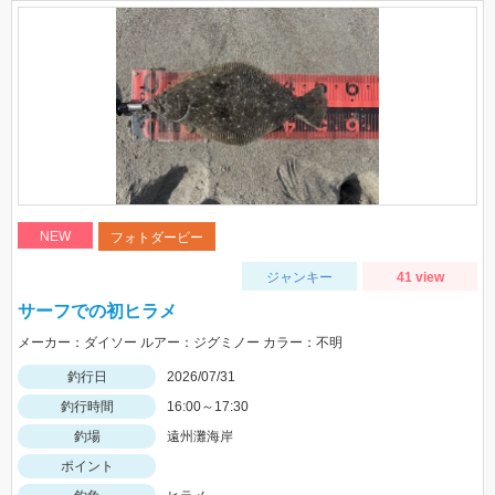
NEW
フォトダービー
ジャンキー
41 view
サーフでの初ヒラメ
メーカー：ダイソー ルアー：ジグミノー カラー：不明
釣行日
2026/07/31
釣行時間
16:00～17:30
釣場
遠州灘海岸
ポイント