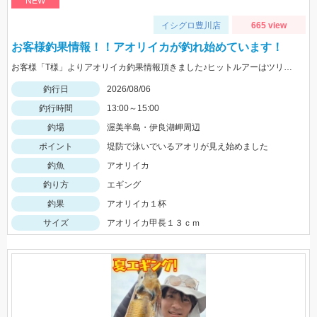
NEW
イシグロ豊川店
665 view
お客様釣果情報！！アオリイカが釣れ始めています！
お客様「T様」よりアオリイカ釣果情報頂きました♪ヒットルアーはツリノTHEエギの２．５サイズ。5杯ほど泳いでいるイカも目撃、バラシもあったそうです。今後は三河湾内にもどんどん入ってきそうですね！
釣行日
2026/08/06
釣行時間
13:00～15:00
釣場
渥美半島・伊良湖岬周辺
ポイント
堤防で泳いでいるアオリが見え始めました
釣魚
アオリイカ
釣り方
エギング
釣果
アオリイカ１杯
サイズ
アオリイカ甲長１３ｃｍ