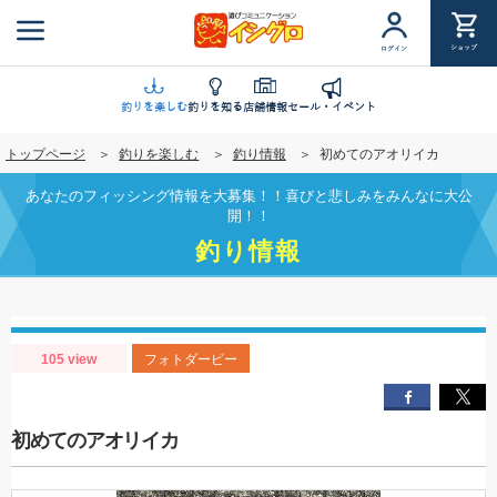
メ
イ
ショップ
ログイン
ン
コ
ン
釣りを楽しむ
釣りを知る
店舗情報
セール・イベント
テ
トップページ
釣りを楽しむ
釣り情報
初めてのアオリイカ
ン
ツ
あなたのフィッシング情報を大募集！！喜びと悲しみをみんなに大公
に
開！！
移
釣り情報
動
105 view
フォトダービー
初めてのアオリイカ