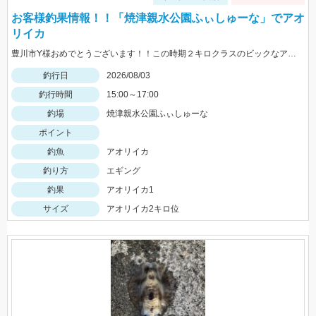
お客様釣果情報！！「焼津親水公園ふぃしゅーな」でアオ
リイカ
豊川市Y様おめでとうございます！！この時期２キロクラスのビックなアオリイカを見事に仕留められました！！ 釣れているのが500ｇクラスの情報だったので、ヒットした瞬間はエイかと思ったそうです。
釣行日
2026/08/03
釣行時間
15:00～17:00
釣場
焼津親水公園ふぃしゅーな
ポイント
釣魚
アオリイカ
釣り方
エギング
釣果
アオリイカ1
サイズ
アオリイカ2キロ位