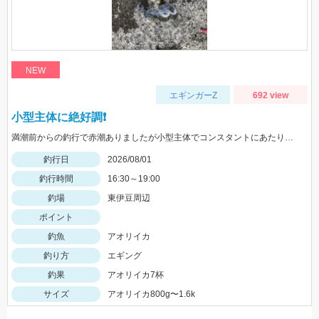
NEW
エギンガーZ
692 view
小型主体に絶好調❗️
満潮前からの釣行で赤潮ありましたが小型主体でコンスタントにあたりがありました
釣行日
2026/08/01
釣行時間
16:30～19:00
釣場
東伊豆周辺
ポイント
釣魚
アオリイカ
釣り方
エギング
釣果
アオリイカ7杯
サイズ
アオリイカ800g〜1.6k