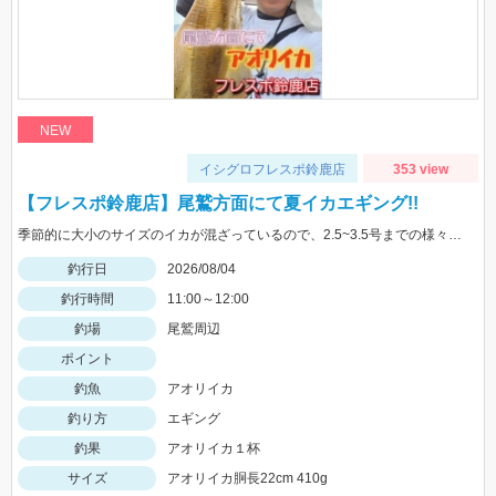
NEW
イシグロフレスポ鈴鹿店
353 view
【フレスポ鈴鹿店】尾鷲方面にて夏イカエギング!!
季節的に大小のサイズのイカが混ざっているので、2.5~3.5号までの様々なサイズを持っていきましょう!!
釣行日
2026/08/04
釣行時間
11:00～12:00
釣場
尾鷲周辺
ポイント
釣魚
アオリイカ
釣り方
エギング
釣果
アオリイカ１杯
サイズ
アオリイカ胴長22cm 410g