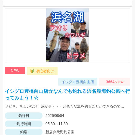
NEW
初心者向け
イシグロ豊橋向山店
3664 view
イシグロ豊橋向山店☆なんでも釣れる浜名湖海釣公園へ行
ってみよう！☆
サビキ、ちょい投げ、泳がせ・・・と色々な魚を釣ることができるので仕掛けも何種類か用意していけば楽しむことができますよ！
釣行日
2026/08/04
釣行時間
05:30～11:30
釣場
新居弁天海釣公園