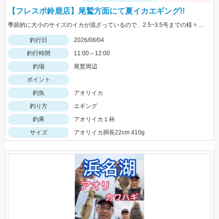
【フレスポ鈴鹿店】尾鷲方面にて夏イカエギング!!
季節的に大小のサイズのイカが混ざっているので、2.5~3.5号までの様々なサイズを持っていきましょう!!
釣行日
2026/08/04
釣行時間
11:00～12:00
釣場
尾鷲周辺
ポイント
釣魚
アオリイカ
釣り方
エギング
釣果
アオリイカ１杯
サイズ
アオリイカ胴長22cm 410g