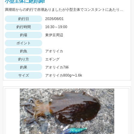
小型主体に絶好調❗️
満潮前からの釣行で赤潮ありましたが小型主体でコンスタントにあたりがありました
釣行日
2026/08/01
釣行時間
16:30～19:00
釣場
東伊豆周辺
ポイント
釣魚
アオリイカ
釣り方
エギング
釣果
アオリイカ7杯
サイズ
アオリイカ800g〜1.6k