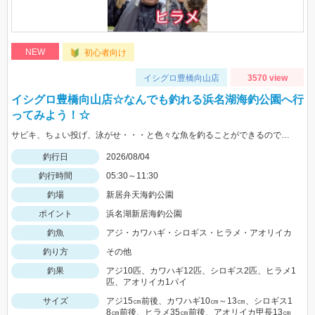
NEW
初心者向け
イシグロ豊橋向山店
3570 view
イシグロ豊橋向山店☆なんでも釣れる浜名湖海釣公園へ行
ってみよう！☆
サビキ、ちょい投げ、泳がせ・・・と色々な魚を釣ることができるので仕掛けも何種類か用意していけば楽しむことができますよ！
釣行日
2026/08/04
釣行時間
05:30～11:30
釣場
新居弁天海釣公園
ポイント
浜名湖新居海釣公園
釣魚
アジ・カワハギ・シロギス・ヒラメ・アオリイカ
釣り方
その他
釣果
アジ10匹、カワハギ12匹、シロギス2匹、ヒラメ1
匹、アオリイカ1パイ
サイズ
アジ15㎝前後、カワハギ10㎝～13㎝、シロギス1
8㎝前後、ヒラメ35㎝前後、アオリイカ甲長13㎝