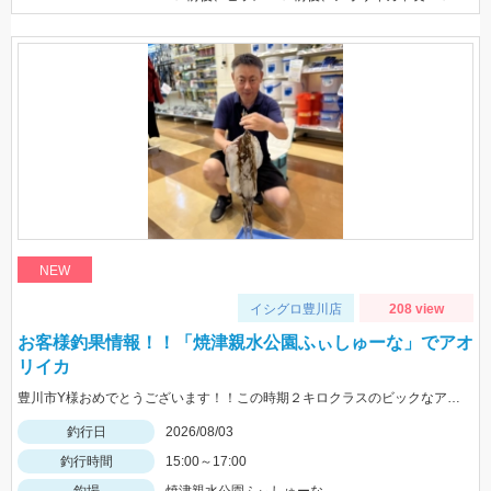
NEW
イシグロ豊川店
208 view
お客様釣果情報！！「焼津親水公園ふぃしゅーな」でアオ
リイカ
豊川市Y様おめでとうございます！！この時期２キロクラスのビックなアオリイカを見事に仕留められました！！ 釣れているのが500ｇクラスの情報だったので、ヒットした瞬間はエイかと思ったそうです。
釣行日
2026/08/03
釣行時間
15:00～17:00
釣場
焼津親水公園ふぃしゅーな