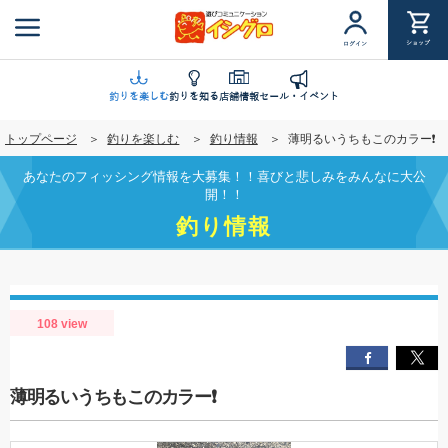
メ
イ
ショップ
ログイン
ン
コ
ン
釣りを楽しむ
釣りを知る
店舗情報
セール・イベント
テ
トップページ
釣りを楽しむ
釣り情報
薄明るいうちもこのカラー❗️
ン
ツ
あなたのフィッシング情報を大募集！！喜びと悲しみをみんなに大公
に
開！！
移
釣り情報
動
108 view
薄明るいうちもこのカラー❗️