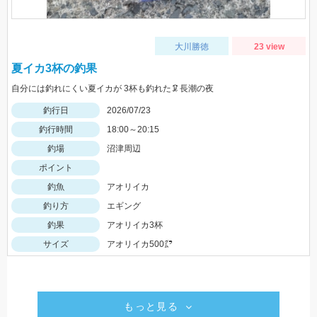
大川勝徳
23 view
夏イカ3杯の釣果
自分には釣れにくい夏イカが 3杯も釣れた🦑長潮の夜
釣行日
2026/07/23
釣行時間
18:00～20:15
釣場
沼津周辺
ポイント
釣魚
アオリイカ
釣り方
エギング
釣果
アオリイカ3杯
サイズ
アオリイカ500㌘
もっと見る