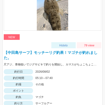
NEW
Hideto
79 view
【中田島サーフ】モッチーリグ釣果！マゴチが釣れまし
た。
尺アジ、青物狙いでジグサビキで釣りを開始し、カマスがちょこちょこ釣れるものの、狙いの魚は釣れず…。そこで先週、スズキ、イシモチを釣ることができたモッチーリグをセット！スパテラを使ってシャクりながら誘っていると、ゴンっと強い当たりがあり、なかなか歯ごたえのある引きを楽しみながら慎重に引き上げると、正体はマゴチでした。人生初マゴチの喜びと、モッチーリグで釣れたことの驚きでとても充実した釣行でした。絡まないし、ちゃんと釣れるし、モッチーリグに心から感謝しています( ´ ▽ ` )ﾉ
釣行日
2026/08/02
釣行時間
05:10～07:40
釣場
その他
ポイント
釣魚
マゴチ
釣り方
サーフルアー