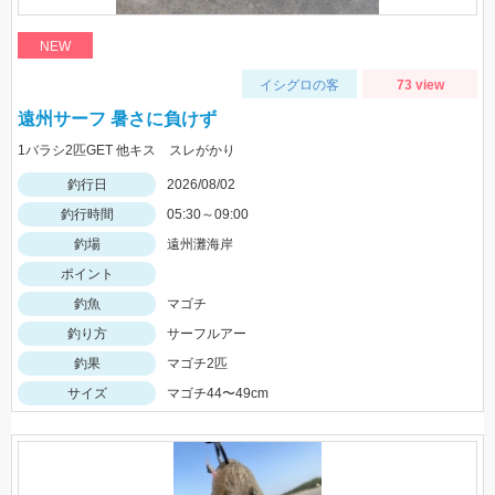
NEW
イシグロの客
73 view
遠州サーフ 暑さに負けず
1バラシ2匹GET 他キス スレがかり
釣行日
2026/08/02
釣行時間
05:30～09:00
釣場
遠州灘海岸
ポイント
釣魚
マゴチ
釣り方
サーフルアー
釣果
マゴチ2匹
サイズ
マゴチ44〜49cm