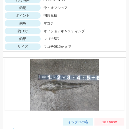
釣場
沖・オフショア
ポイント
明康丸様
釣魚
マゴチ
釣り方
オフショアキャスティング
釣果
マゴチ5匹
サイズ
マゴチ58.5㎝まで
イシグロの客
183 view