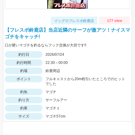
イシグロフレスポ鈴鹿店
177 view
【フレスポ鈴鹿店】当店近隣のサーフが激アツ！ナイスマ
ゴチをキャッチ!
口が硬いマゴチを釣るならフック交換が大切です!!
釣行日
2026/07/24
釣行時間
22:30～00:00
釣場
鈴鹿周辺
ポイント
フルキャストから20m程引いたところでのヒット
でした
釣魚
マゴチ
釣り方
サーフルアー
釣果
マゴチ１
サイズ
マゴチ57cm