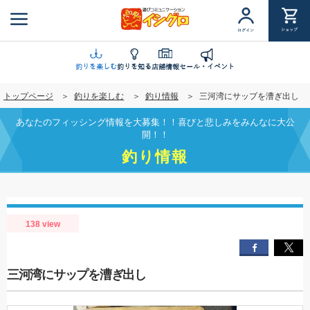
メ
イ
ショップ
ログイン
ン
コ
ン
釣りを楽しむ
釣りを知る
店舗情報
セール・イベント
テ
トップページ
釣りを楽しむ
釣り情報
三河湾にサップを漕ぎ出し
ン
ツ
あなたのフィッシング情報を大募集！！喜びと悲しみをみんなに大公
に
開！！
移
釣り情報
動
138 view
三河湾にサップを漕ぎ出し