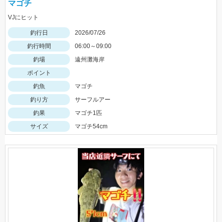
マゴチ
VJにヒット
釣行日
2026/07/26
釣行時間
06:00～09:00
釣場
遠州灘海岸
ポイント
釣魚
マゴチ
釣り方
サーフルアー
釣果
マゴチ1匹
サイズ
マゴチ54cm