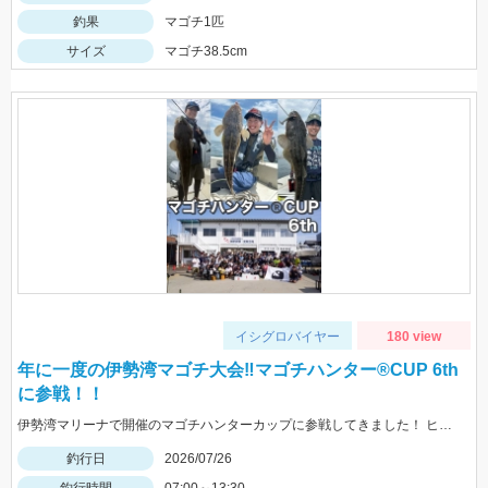
釣果
マゴチ1匹
サイズ
マゴチ38.5cm
イシグロバイヤー
180 view
年に一度の伊勢湾マゴチ大会‼マゴチハンター®︎CUP 6th
に参戦！！
伊勢湾マリーナで開催のマゴチハンターカップに参戦してきました！ ヒットルアーはイージーラボ、水波、DUOジャンゴ、ドライブSSギルなど。
釣行日
2026/07/26
釣行時間
07:00～13:30