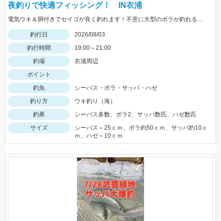
夜釣りで快適フィッシング！ IN衣浦
電気ウキ＆胴付きでセイゴが良く釣れます！不意に大型のボラが釣れることもあるので、ネットがあると安心です。
釣行日
2026/08/03
釣行時間
19:00～21:00
釣場
衣浦周辺
ポイント
釣魚
シーバス・ボラ・サッパ・ハゼ
釣り方
ウキ釣り（海）
釣果
シーバス多数、ボラ2、サッパ数匹、ハゼ数匹
サイズ
シーバス～25ｃｍ、ボラ約50ｃｍ、サッパ約10ｃ
ｍ、ハゼ～10ｃｍ