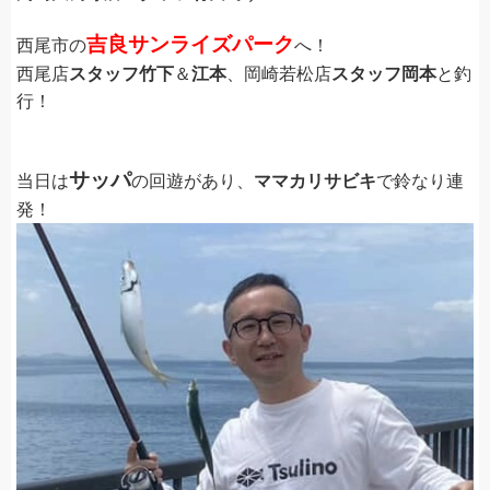
吉良サンライズパーク
西尾市の
へ！
西尾店
スタッフ竹下
＆
江本
、岡崎若松店
スタッフ岡本
と釣
行！
サッパ
当日は
の回遊があり、
ママカリサビキ
で鈴なり連
発！