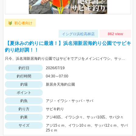
初心者向け
イシグロ浜松高林店
862 view
【夏休みの釣りに最適！】浜名湖新居海釣り公園でサビキ
釣り絶好調！！
只今、浜名湖新居海釣り公園ではサビキでアジをメインにイワシ、サッパ、良型のサバが絶好調！！ 釣って楽しく！食べておいしい！アジを狙いに行ってみましょう！！ お子様との夏休みの釣りにも最高です！！
釣行日
2026/07/19
釣行時間
04:30～07:00
釣場
新居弁天海釣公園
ポイント
釣魚
アジ・イワシ・サッパ・サバ
釣り方
サビキ釣り
釣果
アジ40匹、イワシ少々、サッパ10匹、サバ少々
サイズ
アジ15ｃｍ、イワシ10ｃｍ、サッパ12ｃｍ、サバ
25ｃｍ