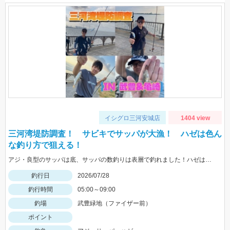
イシグロ三河安城店
1404 view
三河湾堤防調査！ サビキでサッパが大漁！ ハゼは色ん
な釣り方で狙える！
アジ・良型のサッパは底、サッパの数釣りは表層で釣れました！ハゼは蛎殻周辺で良型が良く上がりました。
釣行日
2026/07/28
釣行時間
05:00～09:00
釣場
武豊緑地（ファイザー前）
ポイント