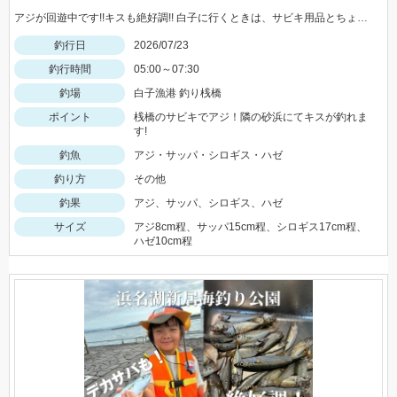
アジが回遊中です!!キスも絶好調!! 白子に行くときは、サビキ用品とちょい投げを 準備して沢山の魚を釣っちゃいましょう♪♪
釣行日
2026/07/23
釣行時間
05:00～07:30
釣場
白子漁港 釣り桟橋
ポイント
桟橋のサビキでアジ！隣の砂浜にてキスが釣れま
す!
釣魚
アジ・サッパ・シロギス・ハゼ
釣り方
その他
釣果
アジ、サッパ、シロギス、ハゼ
サイズ
アジ8cm程、サッパ15cm程、シロギス17cm程、
ハゼ10cm程