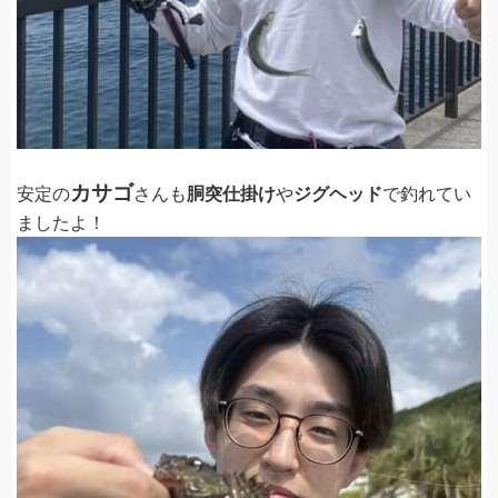
カサゴ
安定の
さんも
胴突仕掛け
や
ジグヘッド
で釣れてい
ましたよ！