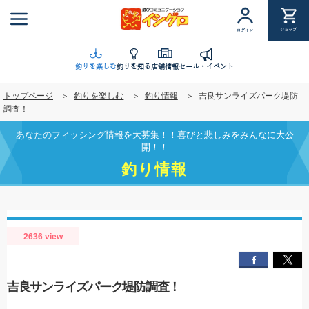
メ
イ
ショップ
ログイン
ン
コ
ン
釣りを楽しむ
釣りを知る
店舗情報
セール・イベント
テ
トップページ
釣りを楽しむ
釣り情報
吉良サンライズパーク堤防
ン
調査！
ツ
に
あなたのフィッシング情報を大募集！！喜びと悲しみをみんなに大公
移
開！！
動
釣り情報
2636 view
吉良サンライズパーク堤防調査！