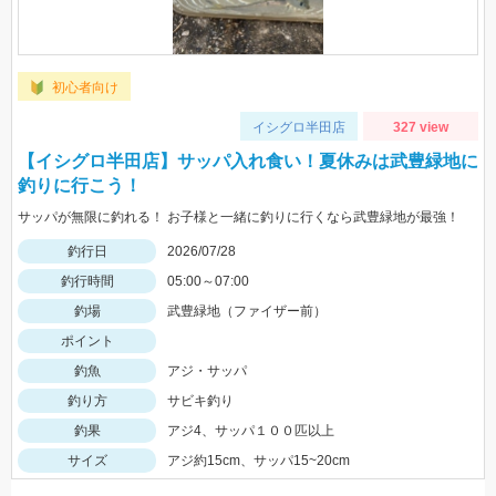
初心者向け
イシグロ半田店
327 view
【イシグロ半田店】サッパ入れ食い！夏休みは武豊緑地に
釣りに行こう！
サッパが無限に釣れる！ お子様と一緒に釣りに行くなら武豊緑地が最強！
釣行日
2026/07/28
釣行時間
05:00～07:00
釣場
武豊緑地（ファイザー前）
ポイント
釣魚
アジ・サッパ
釣り方
サビキ釣り
釣果
アジ4、サッパ１００匹以上
サイズ
アジ約15cm、サッパ15~20cm