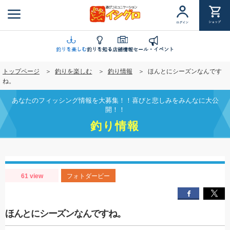
メ
イ
ショップ
ログイン
ン
コ
ン
釣りを楽しむ
釣りを知る
店舗情報
セール・イベント
テ
トップページ
釣りを楽しむ
釣り情報
ほんとにシーズンなんです
ン
ね。
ツ
に
あなたのフィッシング情報を大募集！！喜びと悲しみをみんなに大公
移
開！！
動
釣り情報
61 view
フォトダービー
ほんとにシーズンなんですね。