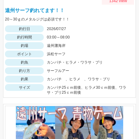
1342 view
遠州サーフ釣れてます！！
20～30ｇのメタルジグは必須です！！
釣行日
2026/07/27
釣行時間
03:00～08:00
釣場
遠州灘海岸
ポイント
浜松サーフ
釣魚
カンパチ・ヒラメ・ワラサ・ブリ
釣り方
サーフルアー
釣果
カンパチ 、ヒラメ 、ワラサ・ブリ
サイズ
カンパチ25ｃｍ前後、ヒラメ30ｃｍ前後、ワラ
サ・ブリ25ｃｍ前後