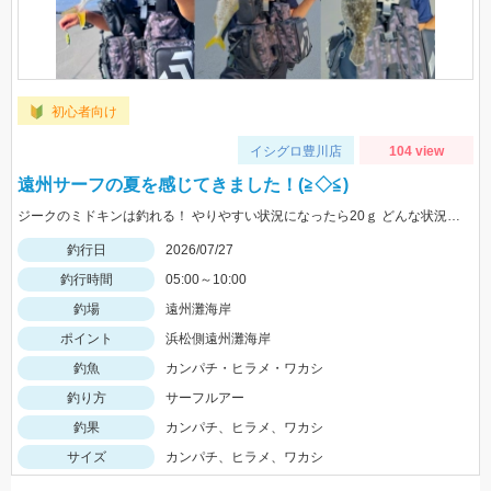
初心者向け
イシグロ豊川店
104 view
遠州サーフの夏を感じてきました！(≧◇≦)
ジークのミドキンは釣れる！ やりやすい状況になったら20ｇ どんな状況でも100ｍ以上飛ばすなら 40ｇがおすすめ
釣行日
2026/07/27
釣行時間
05:00～10:00
釣場
遠州灘海岸
ポイント
浜松側遠州灘海岸
釣魚
カンパチ・ヒラメ・ワカシ
釣り方
サーフルアー
釣果
カンパチ、ヒラメ、ワカシ
サイズ
カンパチ、ヒラメ、ワカシ