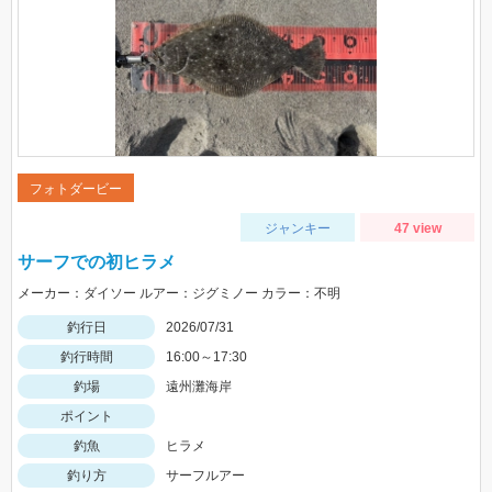
フォトダービー
ジャンキー
47 view
サーフでの初ヒラメ
メーカー：ダイソー ルアー：ジグミノー カラー：不明
釣行日
2026/07/31
釣行時間
16:00～17:30
釣場
遠州灘海岸
ポイント
釣魚
ヒラメ
釣り方
サーフルアー