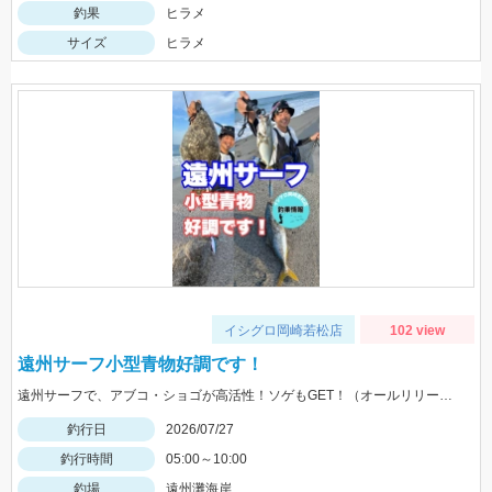
釣果
ヒラメ
サイズ
ヒラメ
イシグロ岡崎若松店
102 view
遠州サーフ小型青物好調です！
遠州サーフで、アブコ・ショゴが高活性！ソゲもGET！（オールリリースさせて頂きました）ヒットルアーは、ジーク Ｆサーディン20ｇ 20ｇのサイズ感が良かったです！
釣行日
2026/07/27
釣行時間
05:00～10:00
釣場
遠州灘海岸