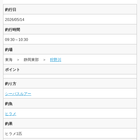
釣行日
2026/05/14
釣行時間
09:30～10:30
釣場
東海 ＞ 静岡東部 ＞
狩野川
ポイント
釣り方
シーバスルアー
釣魚
ヒラメ
釣果
ヒラメ1匹