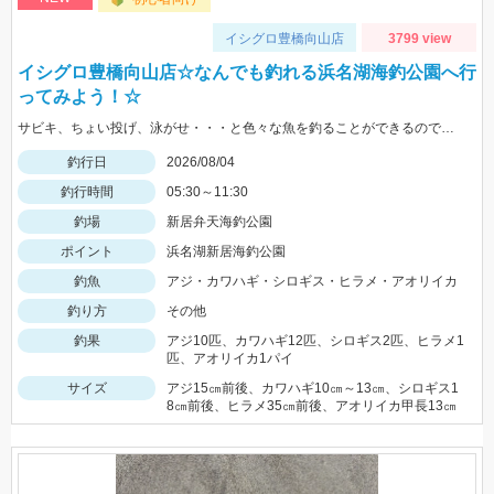
イシグロ豊橋向山店
3799 view
イシグロ豊橋向山店☆なんでも釣れる浜名湖海釣公園へ行
ってみよう！☆
サビキ、ちょい投げ、泳がせ・・・と色々な魚を釣ることができるので仕掛けも何種類か用意していけば楽しむことができますよ！
釣行日
2026/08/04
釣行時間
05:30～11:30
釣場
新居弁天海釣公園
ポイント
浜名湖新居海釣公園
釣魚
アジ・カワハギ・シロギス・ヒラメ・アオリイカ
釣り方
その他
釣果
アジ10匹、カワハギ12匹、シロギス2匹、ヒラメ1
匹、アオリイカ1パイ
サイズ
アジ15㎝前後、カワハギ10㎝～13㎝、シロギス1
8㎝前後、ヒラメ35㎝前後、アオリイカ甲長13㎝