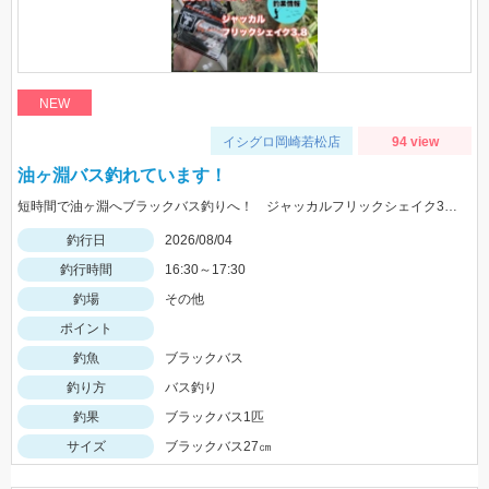
NEW
イシグロ岡崎若松店
94 view
油ヶ淵バス釣れています！
短時間で油ヶ淵へブラックバス釣りへ！ ジャッカルフリックシェイク3.8のノーシンカーワッキーでGET!
釣行日
2026/08/04
釣行時間
16:30～17:30
釣場
その他
ポイント
釣魚
ブラックバス
釣り方
バス釣り
釣果
ブラックバス1匹
サイズ
ブラックバス27㎝