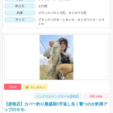
釣り方
その他
釣果
ブラックバス１０匹、オイカワ２匹
サイズ
ブラックバス８～１８ｃｍ、オイカワ１０～１４
ｃｍ
NEW
初心者向け
イシグロカインズモール彦根店
190 view
【彦根店】カバー釣り最盛期!!手返し良く撃つのが釣果ア
ップのキモ♪