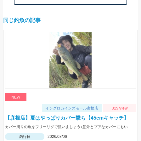
同じ釣魚の記事
NEW
イシグロカインズモール彦根店
315 view
【彦根店】夏はやっぱりカバー撃ち【45cmキャッチ】
カバー周りの魚をフリーリグで狙いましょう♪意外とプアなカバーにもいますよ♪
釣行日
2026/08/06