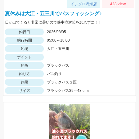
イシグロ鳴海店
428 view
夏休みは大江・五三川でバスフィッシング♪
日が出てくると非常に暑いので熱中症対策を忘れずに！！
釣行日
2026/08/05
釣行時間
05:00～18:00
釣場
大江・五三川
ポイント
釣魚
ブラックバス
釣り方
バス釣り
釣果
ブラックバス２匹
サイズ
ブラックバス39～43ｃｍ