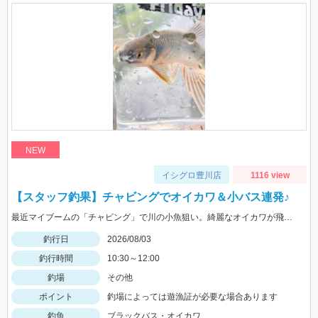
NEW
イシグロ豊川店
1116 view
【スタッフ釣果】チャビングでオイカワ＆小バス連発♪
最近マイブームの「チャビング」で川の小魚狙い。綺麗なオイカワが飛び出しました♪途中からはブラックバスの子供がスプーンやスピナーに連続ヒットしてきました。
釣行日
2026/08/03
釣行時間
10:30～12:00
釣場
その他
ポイント
釣場によっては遊漁証が必要な場合あります
釣魚
ブラックバス・オイカワ