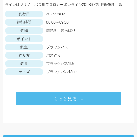
ラインはツリノ バス用フロロカーボンライン20LBを使用!!低伸度、高強度でカバーの釣りはこれで決まり♪
釣行日
2026/08/03
釣行時間
06:00～09:00
釣場
琵琶湖 陸っぱり
ポイント
釣魚
ブラックバス
釣り方
バス釣り
釣果
ブラックバス1匹
サイズ
ブラックバス43cm
もっと見る