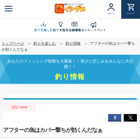
メ
イ
ショップ
ログイン
ン
コ
ン
釣りを楽しむ
釣りを知る
店舗情報
セール・イベント
テ
トップページ
釣りを楽しむ
釣り情報
アフターの魚はカバー撃ち
ン
が効くんだなぁ
ツ
に
あなたのフィッシング情報を大募集！！喜びと悲しみをみんなに大公
移
開！！
動
釣り情報
222 view
アフターの魚はカバー撃ちが効くんだなぁ