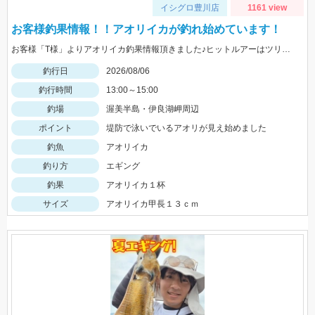
イシグロ豊川店
1161 view
お客様釣果情報！！アオリイカが釣れ始めています！
お客様「T様」よりアオリイカ釣果情報頂きました♪ヒットルアーはツリノTHEエギの２．５サイズ。5杯ほど泳いでいるイカも目撃、バラシもあったそうです。今後は三河湾内にもどんどん入ってきそうですね！
釣行日
2026/08/06
釣行時間
13:00～15:00
釣場
渥美半島・伊良湖岬周辺
ポイント
堤防で泳いでいるアオリが見え始めました
釣魚
アオリイカ
釣り方
エギング
釣果
アオリイカ１杯
サイズ
アオリイカ甲長１３ｃｍ