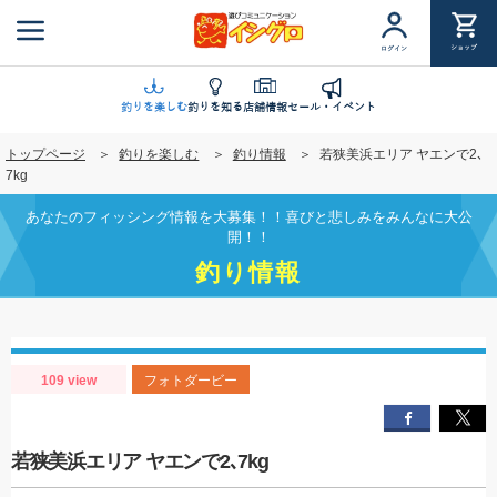
メ
イ
ショップ
ログイン
ン
コ
ン
釣りを楽しむ
釣りを知る
店舗情報
セール・イベント
テ
トップページ
釣りを楽しむ
釣り情報
若狭美浜エリア ヤエンで2､
ン
7kg
ツ
に
あなたのフィッシング情報を大募集！！喜びと悲しみをみんなに大公
移
開！！
動
釣り情報
109 view
フォトダービー
若狭美浜エリア ヤエンで2､7kg