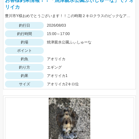
お客様釣果情報！！「焼津親水公園ふぃしゅーな」でアオ
リイカ
豊川市Y様おめでとうございます！！この時期２キロクラスのビックなアオリイカを見事に仕留められました！！ 釣れているのが500ｇクラスの情報だったので、ヒットした瞬間はエイかと思ったそうです。
釣行日
2026/08/03
釣行時間
15:00～17:00
釣場
焼津親水公園ふぃしゅーな
ポイント
釣魚
アオリイカ
釣り方
エギング
釣果
アオリイカ1
サイズ
アオリイカ2キロ位