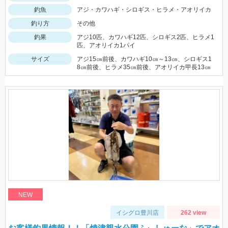
釣魚
アジ・カワハギ・シロギス・ヒラメ・アオリイカ
釣り方
その他
釣果
アジ10匹、カワハギ12匹、シロギス2匹、ヒラメ1
匹、アオリイカ1パイ
サイズ
アジ15㎝前後、カワハギ10㎝～13㎝、シロギス1
8㎝前後、ヒラメ35㎝前後、アオリイカ甲長13㎝
NEW
イシグロ豊川店
262 view