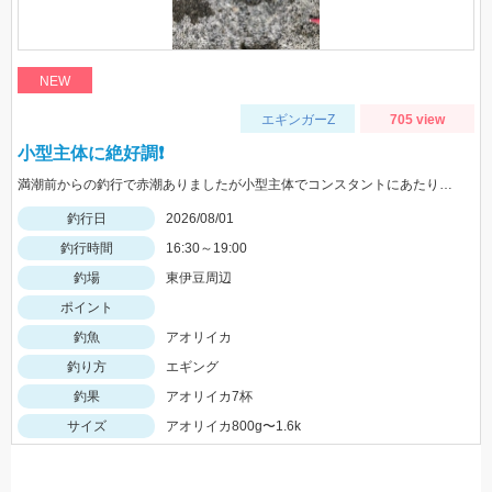
NEW
エギンガーZ
705 view
小型主体に絶好調❗️
満潮前からの釣行で赤潮ありましたが小型主体でコンスタントにあたりがありました
釣行日
2026/08/01
釣行時間
16:30～19:00
釣場
東伊豆周辺
ポイント
釣魚
アオリイカ
釣り方
エギング
釣果
アオリイカ7杯
サイズ
アオリイカ800g〜1.6k