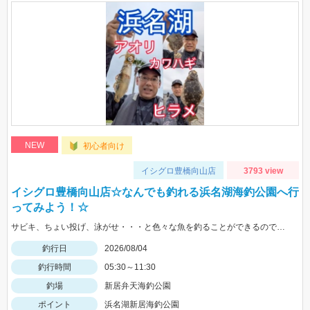
NEW
初心者向け
イシグロ豊橋向山店
3793 view
イシグロ豊橋向山店☆なんでも釣れる浜名湖海釣公園へ行
ってみよう！☆
サビキ、ちょい投げ、泳がせ・・・と色々な魚を釣ることができるので仕掛けも何種類か用意していけば楽しむことができますよ！
釣行日
2026/08/04
釣行時間
05:30～11:30
釣場
新居弁天海釣公園
ポイント
浜名湖新居海釣公園