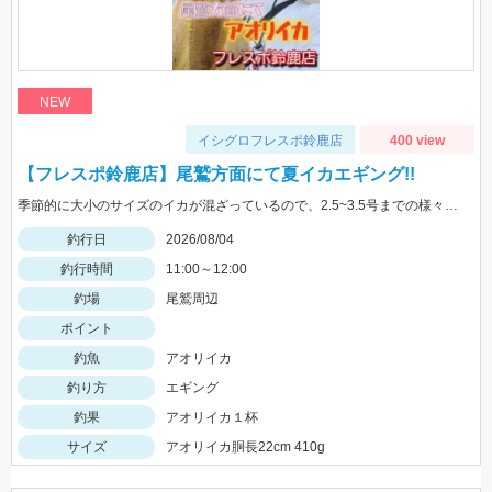
NEW
イシグロフレスポ鈴鹿店
400 view
【フレスポ鈴鹿店】尾鷲方面にて夏イカエギング!!
季節的に大小のサイズのイカが混ざっているので、2.5~3.5号までの様々なサイズを持っていきましょう!!
釣行日
2026/08/04
釣行時間
11:00～12:00
釣場
尾鷲周辺
ポイント
釣魚
アオリイカ
釣り方
エギング
釣果
アオリイカ１杯
サイズ
アオリイカ胴長22cm 410g