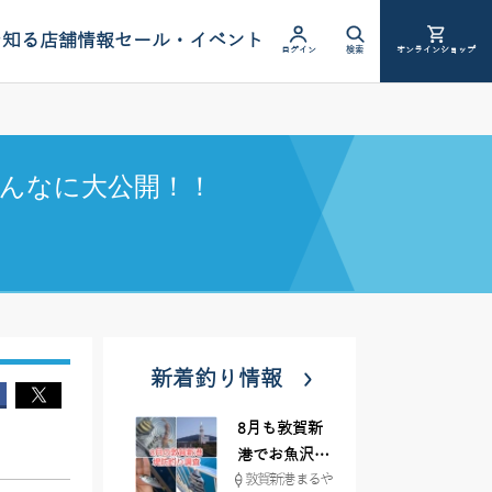
を知る
店舗情報
セール・イベント
ログイン
検索
オンラインショップ
んなに大公開！！
新着釣り情報
8月も敦賀新
港でお魚沢山
敦賀新港 まるや
♪ イシグロ彦