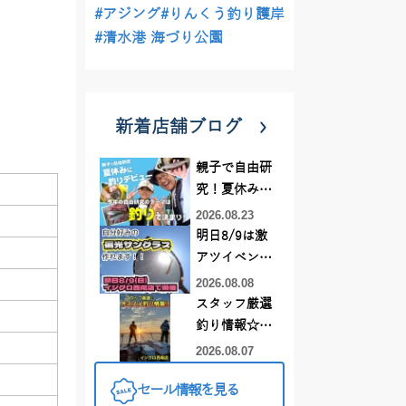
#アジング
#りんくう釣り護岸
#清水港 海づり公園
新着店舗ブログ
親子で自由研
究！夏休みに
釣りデビュー
2026.08.23
明日8/9は激
アツイベント
日！！！～オ
2026.08.08
ーダー偏光グ
スタッフ厳選
ラス受注会～
釣り情報☆彡
連休は何釣り
2026.08.07
に行こう
セール情報を見る
♪【イシグロ