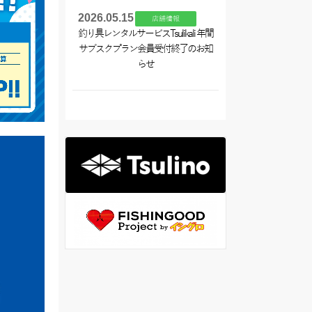
2026.05.15
店舗情報
釣り具レンタルサービスTsulikali 年間
サブスクプラン会員受付終了のお知
らせ