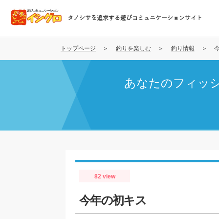
メ
イ
タノシサを追求する遊びコミュニケーションサイト
ン
コ
ン
トップページ
釣りを楽しむ
釣り情報
テ
ン
あなたのフィッ
ツ
に
移
動
82 view
今年の初キス