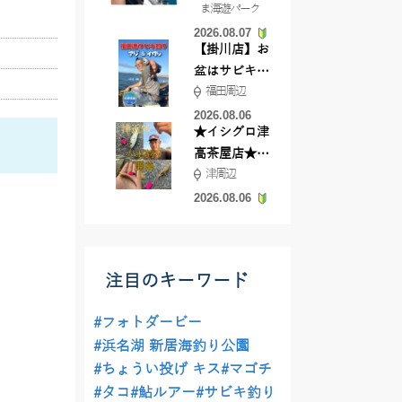
ま海遊パーク
根店
2026.08.07
【掛川店】お
盆はサビキ釣
福田周辺
りいきません
か?
2026.08.06
★イシグロ津
高茶屋店★津
津周辺
近郊ハゼ釣れ
てます！
2026.08.06
注目のキーワード
#フォトダービー
#浜名湖 新居海釣り公園
#ちょうい投げ キス
#マゴチ
#タコ
#鮎ルアー
#サビキ釣り