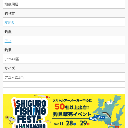
地蔵周辺
釣り方
友釣り
釣魚
アユ
釣果
アユ47匹
サイズ
アユ～21cm