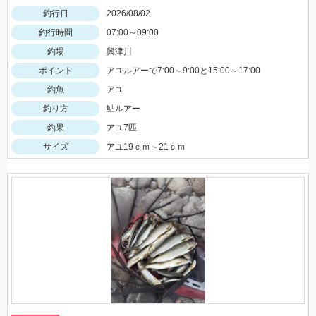
釣行日
2026/08/02
釣行時間
07:00～09:00
釣場
興津川
ポイント
アユルアーで7:00～9:00と15:00～17:00
釣魚
アユ
釣り方
鮎ルアー
釣果
アユ7匹
サイズ
アユ19ｃｍ～21ｃｍ