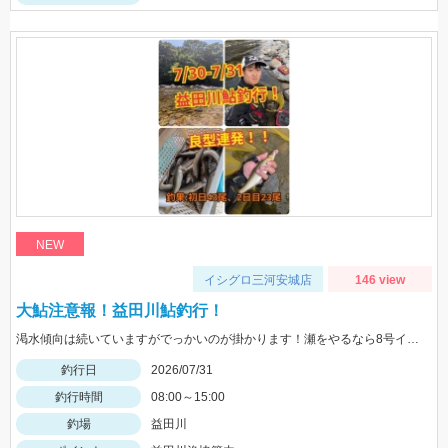
NEW
イシグロ三河安城店
146 view
大鮎注意報！益田川鮎釣行！
渇水傾向は続いていますがでっかいのが掛かります！瀬をやるなら8号イカリかヤナギがあった方が良いかもしれません！三河安城店岩﨑釣行
釣行日
2026/07/31
釣行時間
08:00～15:00
釣場
益田川