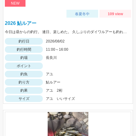
NEW
春夏冬中
109 view
2026 鮎ルアー
今日は昼からの釣行。 連日、楽しめた。 久しぶりのダイワルアーも釣れてくれました。
釣行日
2026/08/02
釣行時間
11:00～16:00
釣場
長良川
ポイント
釣魚
アユ
釣り方
鮎ルアー
釣果
アユ 2桁
サイズ
アユ いいサイズ