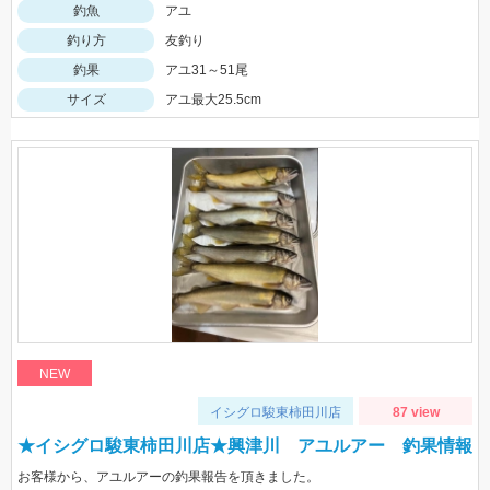
釣魚
アユ
釣り方
友釣り
釣果
アユ31～51尾
サイズ
アユ最大25.5cm
NEW
イシグロ駿東柿田川店
87 view
★イシグロ駿東柿田川店★興津川 アユルアー 釣果情報
お客様から、アユルアーの釣果報告を頂きました。