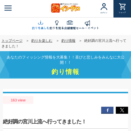
メ
イ
ショップ
ログイン
ン
コ
ン
釣りを楽しむ
釣りを知る
店舗情報
セール・イベント
テ
トップページ
釣りを楽しむ
釣り情報
絶好調の宮川上流へ行って
ン
きました！
ツ
に
あなたのフィッシング情報を大募集！！喜びと悲しみをみんなに大公
移
開！！
動
釣り情報
163 view
絶好調の宮川上流へ行ってきました！