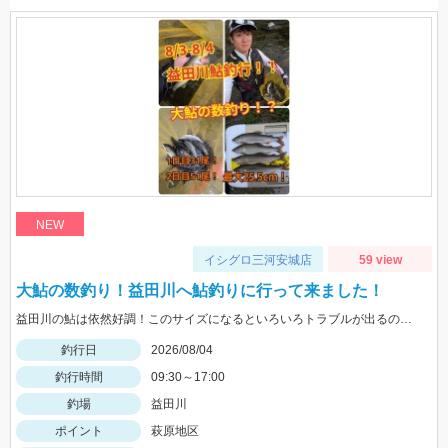
NEW
イシグロ三河安城店
59 view
大鮎の数釣り！益田川へ鮎釣りに行って来ました！
益田川の鮎は依然好調！このサイズになるといろいろトラブルが出るので仕掛けは太めがおすすめです！針は7.5号～８号！三河安城店岩崎釣行
釣行日
2026/08/04
釣行時間
09:30～17:00
釣場
益田川
ポイント
萩原地区