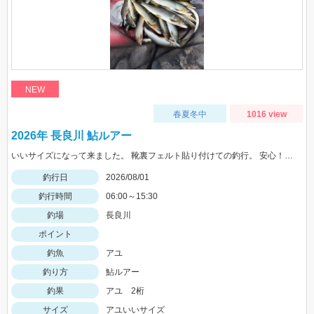
NEW
春夏冬中
1016 view
2026年 長良川 鮎ルアー
いいサイズになって来ました。 靴裏フェルト貼り付けての釣行。 安心！店長〜アドバイスありがとうございました！
釣行日
2026/08/01
釣行時間
06:00～15:30
釣場
長良川
ポイント
釣魚
アユ
釣り方
鮎ルアー
釣果
アユ 2桁
サイズ
アユいいサイズ