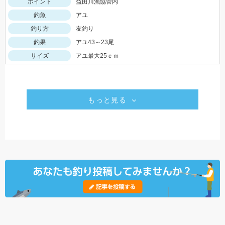
ポイント
益田川漁協管内
釣魚
アユ
釣り方
友釣り
釣果
アユ43～23尾
サイズ
アユ最大25ｃｍ
もっと見る