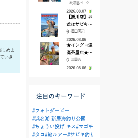
ま海遊パーク
根店
2026.08.07
【掛川店】お
盆はサビキ釣
福田周辺
りいきません
か?
2026.08.06
★イシグロ津
楽しめま
高茶屋店★津
していき
津周辺
近郊ハゼ釣れ
てます！
2026.08.06
注目のキーワード
#フォトダービー
#浜名湖 新居海釣り公園
#ちょうい投げ キス
#マゴチ
#タコ
#鮎ルアー
#サビキ釣り