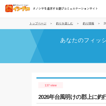
メ
イ
タノシサを追求する遊びコミュニケーションサイト
ン
コ
ン
トップページ
釣りを楽しむ
釣り情報
テ
ン
あなたのフィッ
ツ
に
移
動
137 view
2026年台風明けの郡上に