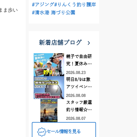
#アジング
#りんくう釣り護岸
まま歩い
#清水港 海づり公園
新着店舗ブログ
親子で自由研
究！夏休みに
釣りデビュー
2026.08.23
明日8/9は激
アツイベント
日！！！～オ
2026.08.08
ーダー偏光グ
スタッフ厳選
ラス受注会～
釣り情報☆彡
連休は何釣り
2026.08.07
に行こう
セール情報を見る
♪【イシグロ