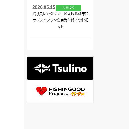
2026.05.15
店舗情報
釣り具レンタルサービスTsulikali 年間
サブスクプラン会員受付終了のお知
らせ