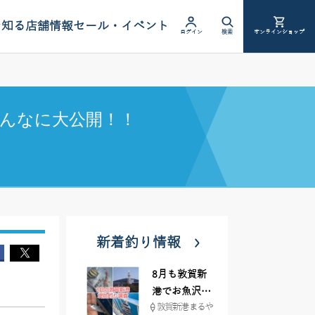
を知る
店舗情報
セール・イベント
ログイン
検索
オンラインショップ
んなに大公開！！
新着釣り情報
8月も敦賀新
港でお魚沢山
敦賀新港 まるや
♪ イシグロ彦