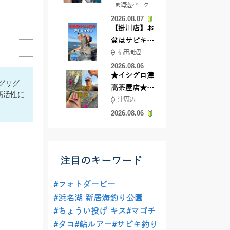
ま海遊パーク
根店
2026.08.07
【掛川店】お
盆はサビキ釣
福田周辺
りいきません
か?
2026.08.06
★イシグロ津
ジグリグ
高茶屋店★津
高活性に
津周辺
近郊ハゼ釣れ
てます！
2026.08.06
注目のキーワード
#フォトダービー
#浜名湖 新居海釣り公園
#ちょうい投げ キス
#マゴチ
#タコ
#鮎ルアー
#サビキ釣り