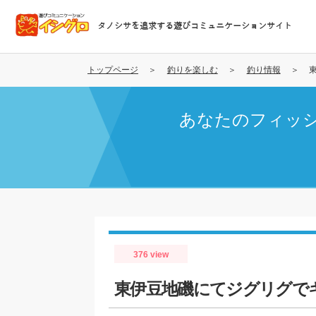
メ
イ
タノシサを追求する遊びコミュニケーションサイト
ン
コ
ン
トップページ
釣りを楽しむ
釣り情報
テ
ン
あなたのフィッ
ツ
に
移
動
376 view
東伊豆地磯にてジグリグで