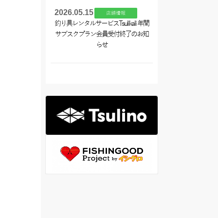
2026.05.15
店舗情報
釣り具レンタルサービスTsulikali 年間
サブスクプラン会員受付終了のお知
らせ