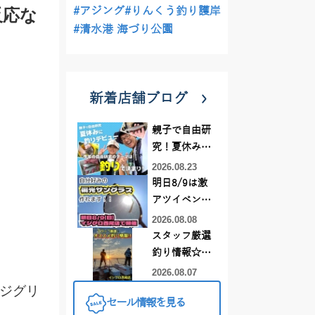
#アジング
#りんくう釣り護岸
反応な
#清水港 海づり公園
新着店舗ブログ
親子で自由研
究！夏休みに
釣りデビュー
2026.08.23
明日8/9は激
アツイベント
日！！！～オ
2026.08.08
ーダー偏光グ
スタッフ厳選
ラス受注会～
釣り情報☆彡
連休は何釣り
2026.08.07
に行こう
ジグリ
セール情報を見る
♪【イシグロ