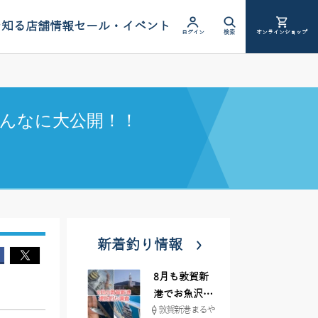
を知る
店舗情報
セール・イベント
ログイン
検索
オンラインショップ
んなに大公開！！
新着釣り情報
8月も敦賀新
港でお魚沢山
敦賀新港 まるや
♪ イシグロ彦