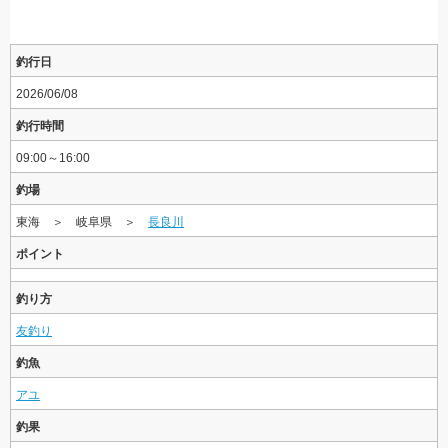
釣行日
2026/06/08
釣行時間
09:00～16:00
釣場
東海 ＞ 岐阜県 ＞
長良川
ポイント
釣り方
友釣り
釣魚
アユ
釣果