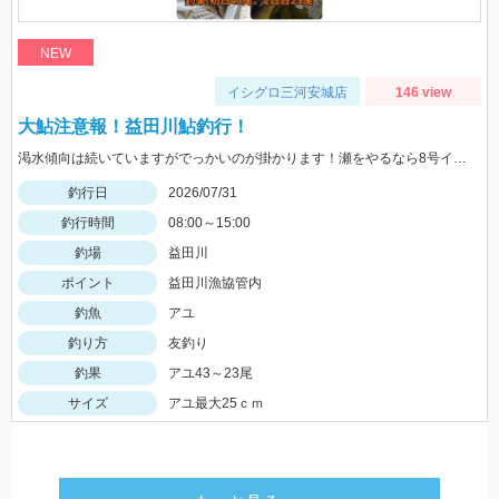
NEW
イシグロ三河安城店
146 view
大鮎注意報！益田川鮎釣行！
渇水傾向は続いていますがでっかいのが掛かります！瀬をやるなら8号イカリかヤナギがあった方が良いかもしれません！三河安城店岩﨑釣行
釣行日
2026/07/31
釣行時間
08:00～15:00
釣場
益田川
ポイント
益田川漁協管内
釣魚
アユ
釣り方
友釣り
釣果
アユ43～23尾
サイズ
アユ最大25ｃｍ