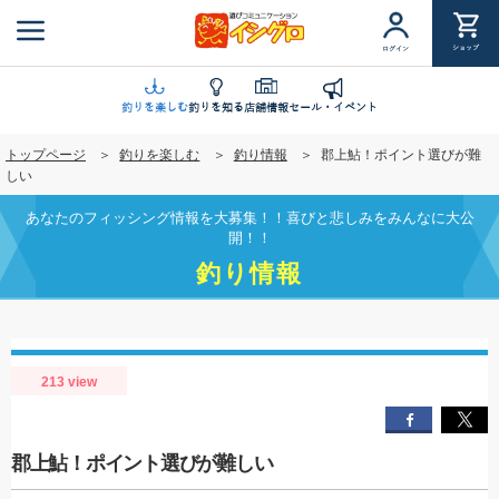
メ
イ
ショップ
ログイン
ン
コ
ン
釣りを楽しむ
釣りを知る
店舗情報
セール・イベント
テ
トップページ
釣りを楽しむ
釣り情報
郡上鮎！ポイント選びが難
ン
しい
ツ
に
あなたのフィッシング情報を大募集！！喜びと悲しみをみんなに大公
移
開！！
動
釣り情報
213 view
郡上鮎！ポイント選びが難しい