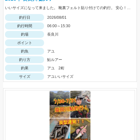
いいサイズになって来ました。 靴裏フェルト貼り付けての釣行。 安心！店長〜アドバイスありがとうございました！
釣行日
2026/08/01
釣行時間
06:00～15:30
釣場
長良川
ポイント
釣魚
アユ
釣り方
鮎ルアー
釣果
アユ 2桁
サイズ
アユいいサイズ