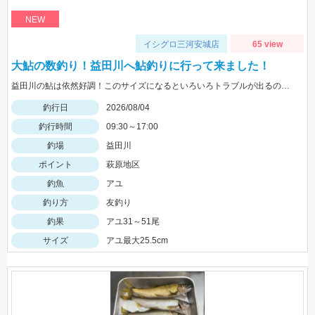
NEW
イシグロ三河安城店
65 view
大鮎の数釣り！益田川へ鮎釣りに行って来ました！
益田川の鮎は依然好調！このサイズになるといろいろトラブルが出るので仕掛けは太めがおすすめです！針は7.5号～８号！三河安城店岩崎釣行
釣行日
2026/08/04
釣行時間
09:30～17:00
釣場
益田川
ポイント
萩原地区
釣魚
アユ
釣り方
友釣り
釣果
アユ31～51尾
サイズ
アユ最大25.5cm