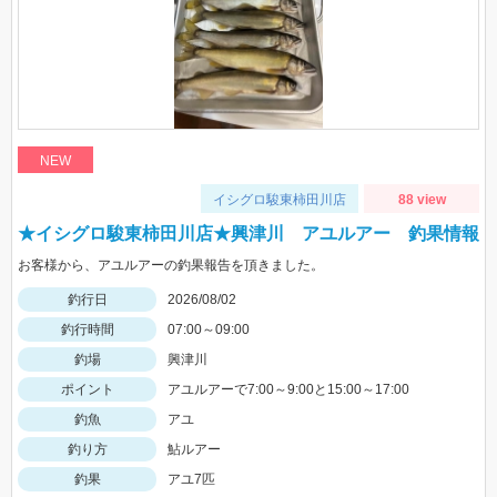
NEW
イシグロ駿東柿田川店
88 view
★イシグロ駿東柿田川店★興津川 アユルアー 釣果情報
お客様から、アユルアーの釣果報告を頂きました。
釣行日
2026/08/02
釣行時間
07:00～09:00
釣場
興津川
ポイント
アユルアーで7:00～9:00と15:00～17:00
釣魚
アユ
釣り方
鮎ルアー
釣果
アユ7匹