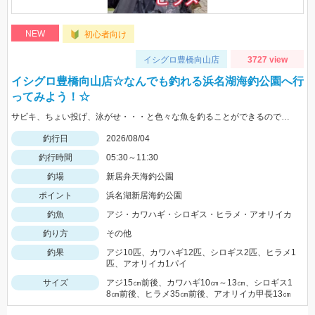
NEW
初心者向け
イシグロ豊橋向山店
3727 view
イシグロ豊橋向山店☆なんでも釣れる浜名湖海釣公園へ行
ってみよう！☆
サビキ、ちょい投げ、泳がせ・・・と色々な魚を釣ることができるので仕掛けも何種類か用意していけば楽しむことができますよ！
釣行日
2026/08/04
釣行時間
05:30～11:30
釣場
新居弁天海釣公園
ポイント
浜名湖新居海釣公園
釣魚
アジ・カワハギ・シロギス・ヒラメ・アオリイカ
釣り方
その他
釣果
アジ10匹、カワハギ12匹、シロギス2匹、ヒラメ1
匹、アオリイカ1パイ
サイズ
アジ15㎝前後、カワハギ10㎝～13㎝、シロギス1
8㎝前後、ヒラメ35㎝前後、アオリイカ甲長13㎝