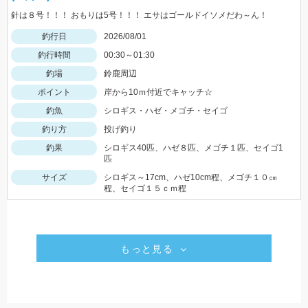
針は８号！！！ おもりは5号！！！ エサはゴールドイソメだわ～ん！
釣行日
2026/08/01
釣行時間
00:30～01:30
釣場
鈴鹿周辺
ポイント
岸から10ｍ付近でキャッチ☆
釣魚
シロギス・ハゼ・メゴチ・セイゴ
釣り方
投げ釣り
釣果
シロギス40匹、ハゼ８匹、メゴチ１匹、セイゴ1
匹
サイズ
シロギス～17cm、ハゼ10cm程、メゴチ１０㎝
程、セイゴ１５ｃｍ程
もっと見る