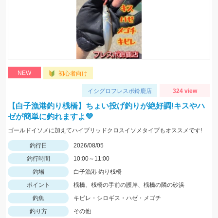
NEW
初心者向け
イシグロフレスポ鈴鹿店
324 view
【白子漁港釣り桟橋】ちょい投げ釣りが絶好調!キスやハ
ゼが簡単に釣れますよ💛
ゴールドイソメに加えてハイブリッドクロスイソメタイプもオススメです!
釣行日
2026/08/05
釣行時間
10:00～11:00
釣場
白子漁港 釣り桟橋
ポイント
桟橋、桟橋の手前の護岸、桟橋の隣の砂浜
釣魚
キビレ・シロギス・ハゼ・メゴチ
釣り方
その他