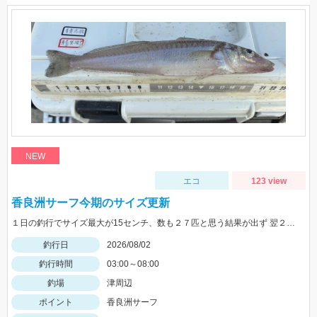
NEW
エコ
123 view
香良洲サーフ今期のサイズ更新
１日の釣行でサイズ最大が15センチ、数も２７匹と思う結果が出ず 翌２日に同じ時間、同じ場所でリベンジ。 いつもはエサは石ゴカイだけど今日はゴールドイソメを使ってみました。 夜暗い時間は石ゴカイよりも当たりも多く釣れる数も多かったですね。 7時の潮止まり頃に大きな当たりで蟹かな？と思いきや何と２２センチと、21センチのダブルでした。 今期のサイズ更新をしました。 その後、ワタリガニも釣れてリベンジ成功でした。 皆さん、記念写真は釣ったその場で撮影しましょうね。 家に帰ってからでは1センチほど縮んでしまいますからね。笑
釣行日
2026/08/02
釣行時間
03:00～08:00
釣場
津周辺
ポイント
香良洲サーフ