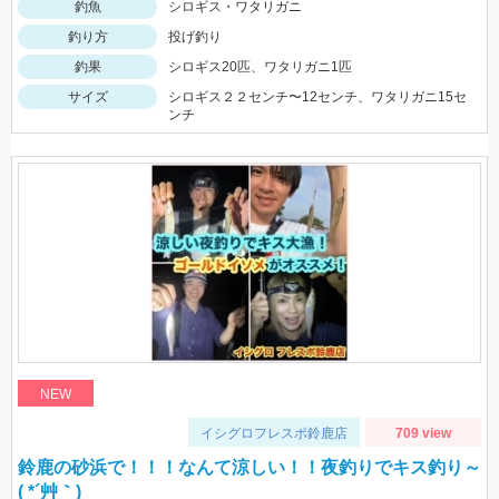
釣魚
シロギス・ワタリガニ
釣り方
投げ釣り
釣果
シロギス20匹、ワタリガニ1匹
サイズ
シロギス２２センチ〜12センチ、ワタリガニ15セ
ンチ
NEW
イシグロフレスポ鈴鹿店
709 view
鈴鹿の砂浜で！！！なんて涼しい！！夜釣りでキス釣り～
( *´艸｀)