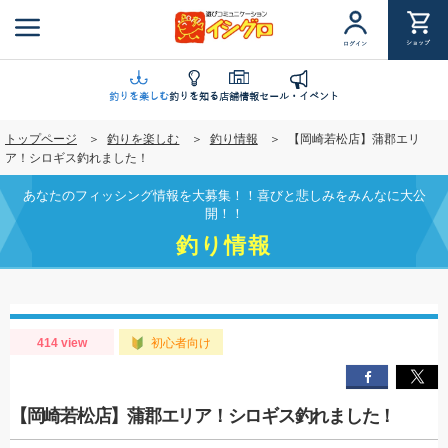
メ
イ
ショップ
ログイン
ン
コ
ン
釣りを楽しむ
釣りを知る
店舗情報
セール・イベント
テ
トップページ
釣りを楽しむ
釣り情報
【岡崎若松店】蒲郡エリ
ン
ア！シロギス釣れました！
ツ
に
あなたのフィッシング情報を大募集！！喜びと悲しみをみんなに大公
移
開！！
動
釣り情報
414 view
初心者向け
【岡崎若松店】蒲郡エリア！シロギス釣れました！