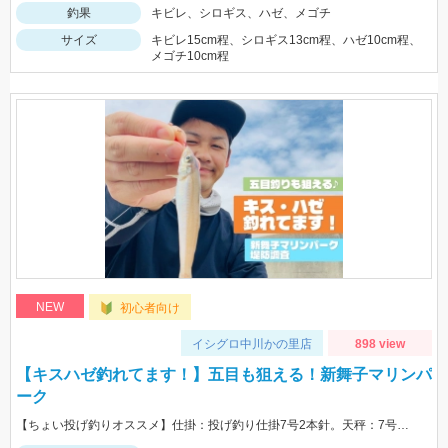
釣果
キビレ、シロギス、ハゼ、メゴチ
サイズ
キビレ15cm程、シロギス13cm程、ハゼ10cm程、
メゴチ10cm程
NEW
初心者向け
イシグロ中川かの里店
898 view
【キスハゼ釣れてます！】五目も狙える！新舞子マリンパ
ーク
【ちょい投げ釣りオススメ】仕掛：投げ釣り仕掛7号2本針。天秤：7号。エサ：石ゴカイorゴールドイソメ。誘い方：サビいて止めての繰り返し。