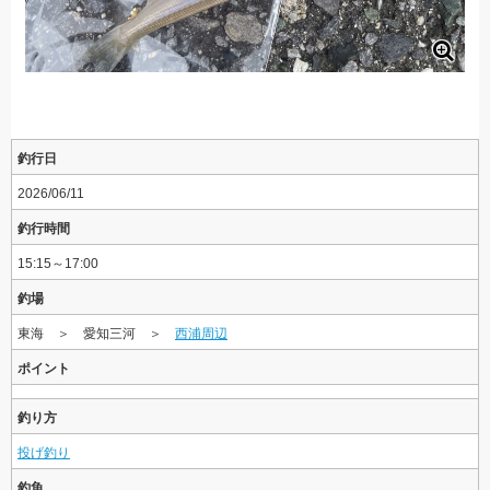
釣行日
2026/06/11
釣行時間
15:15～17:00
釣場
東海 ＞ 愛知三河 ＞
西浦周辺
ポイント
釣り方
投げ釣り
釣魚