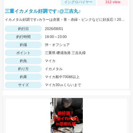
イシグロバイヤー
312 view
三重イカメタル好調です♪@三吉丸♪
イカメタル好調です♪カラーは赤黄・青・赤緑・ピンクなどに好反応！20～10ｍでもよく釣れるので、15号以下の軽いメタルもあるといいです‼
釣行日
2026/08/01
釣行時間
18:00～23:00
釣場
沖・オフショア
ポイント
三重県 礫浦漁港 三吉丸様
釣魚
マイカ
釣り方
イカメタル
釣果
マイカ船中700杯以上
サイズ
マイカ30㎝くらいまで