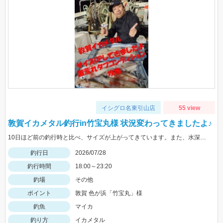
イシグロ名東引山店
55 view
敦賀イカメタル釣行in竹宝丸様 状況変わってきましたよ♪
10日ほど前の釣行時と比べ、サイズが上がってきています。また、水深も少し深くなりヒットレンジも30ｍ→40ｍにメインが変わってきている様子でした。カラーだけは変わらずケイムラ系のピンクがぶっちぎりで好反応でしたので、必ずピンク系は持って行ってください。
釣行日
2026/07/28
釣行時間
18:00～23:20
釣場
その他
ポイント
敦賀 色が浜「竹宝丸」様
釣魚
マイカ
釣り方
イカメタル