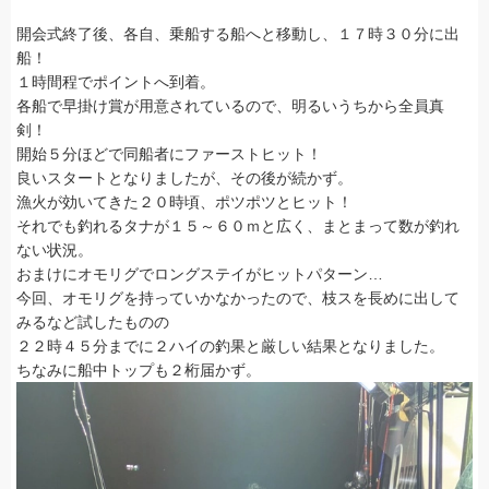
開会式終了後、各自、乗船する船へと移動し、１７時３０分に出
船！
１時間程でポイントへ到着。
各船で早掛け賞が用意されているので、明るいうちから全員真
剣！
開始５分ほどで同船者にファーストヒット！
良いスタートとなりましたが、その後が続かず。
漁火が効いてきた２０時頃、ポツポツとヒット！
それでも釣れるタナが１５～６０ｍと広く、まとまって数が釣れ
ない状況。
おまけにオモリグでロングステイがヒットパターン…
今回、オモリグを持っていかなかったので、枝スを長めに出して
みるなど試したものの
２２時４５分までに２ハイの釣果と厳しい結果となりました。
ちなみに船中トップも２桁届かず。