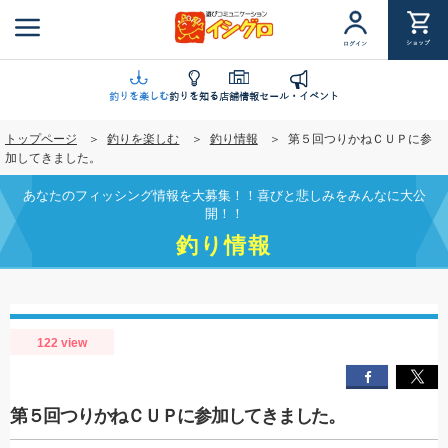
メ
イ
ショップ
ログイン
ン
コ
ン
釣りを楽しむ
釣りを知る
店舗情報
セール・イベント
テ
トップページ
釣りを楽しむ
釣り情報
第５回つりかねＣＵＰに参
ン
加してきました。
ツ
に
あなたのフィッシング情報を大募集！！喜びと悲しみをみんなに大公
移
開！！
動
釣り情報
122 view
第５回つりかねＣＵＰに参加してきました。