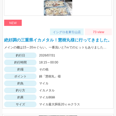
NEW
イシグロ名東引山店
73 view
絶好調の三重県イカメタル！慧樹丸様に行ってきました。
メインの棚は15～20ｍぐらい。一番浅いと7ｍでのヒットもありました。色々なカラーで釣れましたが、ケイムラ系が強かったです。サイズは小型中心の為、アタリが小さいので違和感→即フッキングですよ♪
釣行日
2026/07/31
釣行時間
18:15～00:00
釣場
その他
ポイント
錦「慧樹丸」様
釣魚
マイカ
釣り方
イカメタル
釣果
マイカ86杯
サイズ
マイカ最大胴長20ｃｍクラス