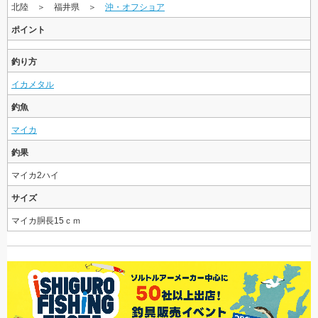
北陸 ＞ 福井県 ＞
沖・オフショア
ポイント
釣り方
イカメタル
釣魚
マイカ
釣果
マイカ2ハイ
サイズ
マイカ胴長15ｃｍ